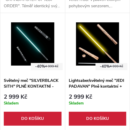
ORDER". Téměř identický svým
pohybovým senzorem,
vzhledem, však zhotovený v
možnost změnit barvu čepele,
elegantní zlaté barvě a s
bohatý výběr zvukových módů.
novějším provedením starých
funkcí.
-40%
-40%
4 999 Kč
4 999 Kč
Světelný meč "SILVERBLACK
Lightsaber/světelný meč "JEDI
SITH" PLNĚ KONTAKTNÍ -
PADAVAN" Plně kontaktní +
MULTI-COLOR
Multicolor!
2 999 Kč
2 999 Kč
Skladem
Skladem
DO KOŠÍKU
DO KOŠÍKU