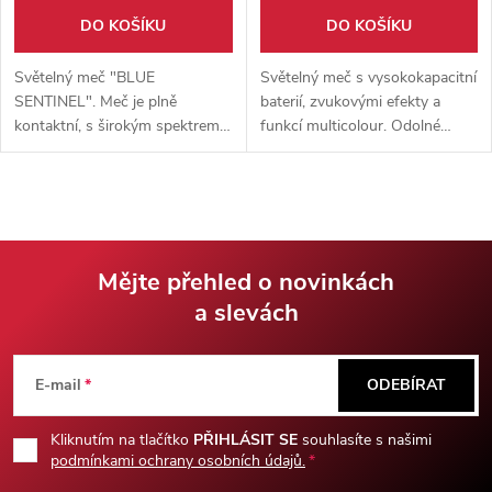
DO KOŠÍKU
DO KOŠÍKU
Světelný meč "BLUE
Světelný meč s vysokokapacitní
SENTINEL". Meč je plně
baterií, zvukovými efekty a
kontaktní, s širokým spektrem
funkcí multicolour. Odolné
RGB 255 při výběru barvy a
provedení z kvalitní hliníkové
několika zvukovými módy.
slitiny a polykarbonátu si hravě
Vyroben z pevné hliníkové slitin
poradí s nárazy, je proto
v modré barvě.
vhodné pro plně kontaktní
trénink.
Mějte přehled o novinkách
a slevách
Z
á
E-mail
ODEBÍRAT
p
Kliknutím na tlačítko
PŘIHLÁSIT SE
souhlasíte s našimi
podmínkami ochrany osobních údajů.