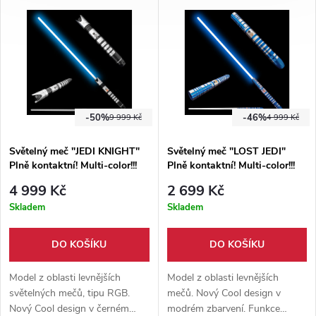
pohybový a nárazový senzor.
pohybový senzor, dotykový
senzor a mnoho dalších.
-50%
-46%
9 999 Kč
4 999 Kč
Světelný meč "JEDI KNIGHT"
Světelný meč "LOST JEDI"
Plně kontaktní! Multi-color!!!
Plně kontaktní! Multi-color!!!
4 999 Kč
2 699 Kč
Skladem
Skladem
DO KOŠÍKU
DO KOŠÍKU
Model z oblasti levnějších
Model z oblasti levnějších
světelných mečů, tipu RGB.
mečů. Nový Cool design v
Nový Cool design v černém
modrém zbarvení. Funkce