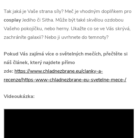
Tak jaká je Vaše strana síly? Meč je vhodným doplňkem pro
cosplay
Jediho či Sitha. Může být také skvělou ozdobou
V
ašeho pokojíčku, nebo herny. Ukažte co se ve Vás skrývá,
zachráníte galaxii? Nebo ji uvrhnete do temnoty?
Pokud Vás zajímá více o světelných mečích, přečtěte si
náš článek, který najdete přímo
zde:
https://www.chladnezbrane.eu/clanky-a-
recenze/https-www-chladnezbrane-eu-svetelne-mece-/
Videoukázka: