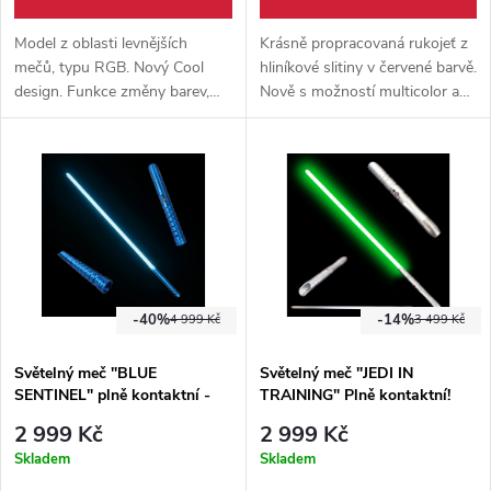
Model z oblasti levnějších
Krásně propracovaná rukojeť z
mečů, typu RGB. Nový Cool
hliníkové slitiny v červené barvě.
design. Funkce změny barev,
Nově s možností multicolor a
pohybový senzor, dotykový
šroubovacím závitem, díky
senzor a mnoho dalších.
kterému můžete spojit 2 stejné
kusy ve světelnou tyč!
-40%
-14%
4 999 Kč
3 499 Kč
Světelný meč "BLUE
Světelný meč "JEDI IN
SENTINEL" plně kontaktní -
TRAINING" Plně kontaktní!
RGB
Silver - Multicolour
2 999 Kč
2 999 Kč
Skladem
Skladem