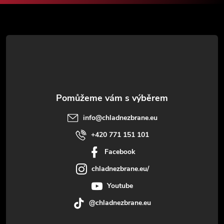
a
t
í
info
@
chladnezbrane.eu
+420 771 151 101
Facebook
chladnezbrane.eu/
Youtube
@chladnezbrane.eu