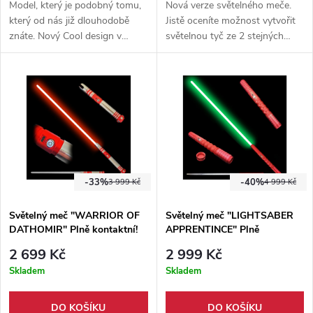
Model, který je podobný tomu,
Nová verze světelného meče.
který od nás již dlouhodobě
Jistě oceníte možnost vytvořit
znáte. Nový Cool design v
světelnou tyč ze 2 stejných
stříbrno-černém zbarvení.
modelů + možnost změnit
Funkce změny barev, pohybový
barvu čepele.
senzor, dotykový senzor a
mnoho dalších.
-33%
-40%
3 999 Kč
4 999 Kč
Světelný meč "WARRIOR OF
Světelný meč "LIGHTSABER
DATHOMIR" Plně kontaktní!
APPRENTINCE" Plně
Multi-color!!!
kontaktní! - Multi-color
2 699 Kč
2 999 Kč
Skladem
Skladem
DO KOŠÍKU
DO KOŠÍKU