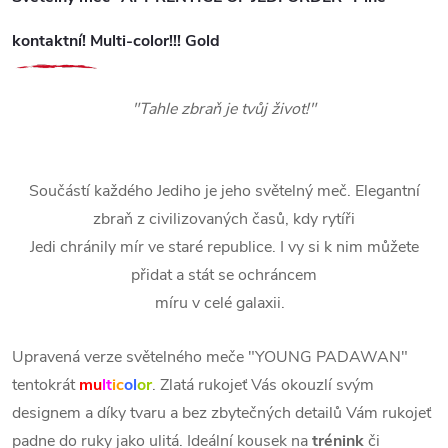
kontaktní! Multi-color!!! Gold
"Tahle zbraň je tvůj život!"
Součástí každého Jediho je jeho světelný meč. Elegantní
zbraň z civilizovaných časů, kdy rytíři
Jedi chránily mír ve staré republice. I vy si k nim můžete
přidat a stát se ochráncem
míru v celé galaxii.
Upravená verze světelného meče "YOUNG PADAWAN"
tentokrát
mu
lt
ic
ol
or
. Zlatá rukojeť Vás okouzlí svým
designem a díky
tvaru a bez zbytečných detailů Vám rukojeť
padne do ruky jako ulitá. Ideální kousek na
trénink
či