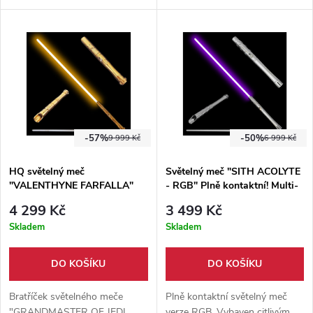
zbarvení. Funkce změny barev,
změny barev, pohybový senzor,
pohybový senzor, dotykový
dotykový senzor a mnoho
senzor a mnoho dalších.
dalších.
-57%
-50%
9 999 Kč
6 999 Kč
HQ světelný meč
Světelný meč "SITH ACOLYTE
"VALENTHYNE FARFALLA"
- RGB" Plně kontaktní! Multi-
Plně kontaktní! Multi-COLOR!!!
color!!!
4 299 Kč
3 499 Kč
Skladem
Skladem
DO KOŠÍKU
DO KOŠÍKU
Bratříček světelného meče
Plně kontaktní světelný meč
"GRANDMASTER OF JEDI
verze RGB. Vybaven citlivým