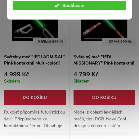
Souhlasím
-55%
-52%
10 999 Kč
9 999 Kč
Světelný meč "JEDI ADMIRAL"
Světelný meč "JEDI
Plně kontaktní! Multi-color!!!
MISSIONARY" Plně kontaktní!
Multi-color!!!
4 999 Kč
4 799 Kč
Skladem
Skladem
DO KOŠÍKU
DO KOŠÍKU
Rukojeť připomíná futuristickou
Model z oblasti levnějších
šavli. Přizpůsobeno ke
mečů, tipu RGB. Nový Cool
kontaktnímu šermu. Obsahuje
design v červeno zlatém
možnost změnit barvu,
zbarvení. Funkce změny barev,