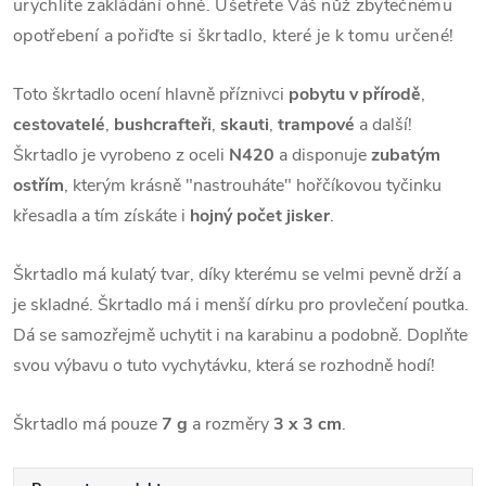
urychlíte zakládání ohně. Ušetřete Váš nůž zbytečnému
opotřebení a pořiďte si škrtadlo, které je k tomu určené!
Toto škrtadlo ocení hlavně příznivci
pobytu v přírodě
,
cestovatelé
,
bushcrafteři
,
skauti
,
trampové
a další!
Škrtadlo je vyrobeno z oceli
N420
a disponuje
zubatým
ostřím
, kterým krásně "nastrouháte" hořčíkovou tyčinku
křesadla a tím získáte i
hojný počet jisker
.
Škrtadlo má kulatý tvar, díky kterému se velmi pevně drží a
je skladné. Škrtadlo má i menší dírku pro provlečení poutka.
Dá se samozřejmě uchytit i na karabinu a podobně. Doplňte
svou výbavu o tuto vychytávku, která se rozhodně hodí!
Škrtadlo má pouze
7 g
a rozměry
3 x 3 cm
.