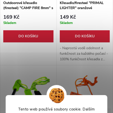
Outdoorové křesadlo
Křesadlo/firesteel "PRIMAL
(firesteel) "CAMP FIRE 8mm" s
LIGHTER" oranžové
píšťalkou 3in1!
169 Kč
149 Kč
Skladem
Skladem
DO KOŠÍKU
DO KOŠÍKU
- Naprostá vodě odolnost a
funkčnost za každého počasí -
100% funkčnost křesadla z
ferroceria - Kompaktní rozměry
Tento web používá soubory cookie. Dalším
-50%
-41%
299 Kč
169 Kč