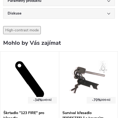
Parametry produktu
Diskuse
High-contrast mode
Mohlo by Vás zajímat
-34%
-70%
149 Kč
399 Kč
Škrtadlo "123 FIRE" pro
Survival křesadlo