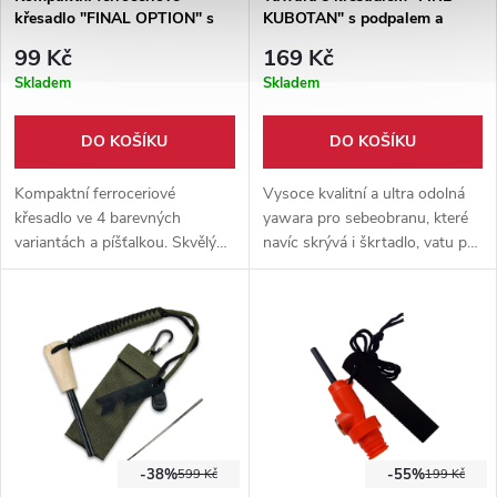
křesadlo "FINAL OPTION" s
KUBOTAN" s podpalem a
píšťalkou
kompasem
99 Kč
169 Kč
Skladem
Skladem
DO KOŠÍKU
DO KOŠÍKU
Kompaktní ferroceriové
Vysoce kvalitní a ultra odolná
křesadlo ve 4 barevných
yawara pro sebeobranu, které
variantách a píšťalkou. Skvělý
navíc skrývá i škrtadlo, vatu pro
doplněk na daleké cesty pro
podpal a kompas. Lze nosit na
všechny možné dobrodruhy.
klíčích, v batohu nebo kapse.
-38%
-55%
599 Kč
199 Kč