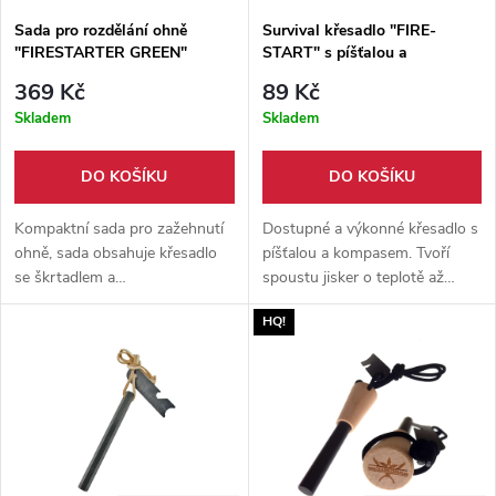
Sada pro rozdělání ohně
Survival křesadlo "FIRE-
"FIRESTARTER GREEN"
START" s píšťalou a
kompasem
369 Kč
89 Kč
Skladem
Skladem
DO KOŠÍKU
DO KOŠÍKU
Kompaktní sada pro zažehnutí
Dostupné a výkonné křesadlo s
ohně, sada obsahuje křesadlo
píšťalou a kompasem. Tvoří
se škrtadlem a
spoustu jisker o teplotě až
teleskopický rozdmychávač. To
1700°C! Funguje i mokré.
HQ!
vše v praktickém nylonovém
Ideální nástroj pro každého
pouzdře s karabinkou.
milovníka pobytu v přírodě.