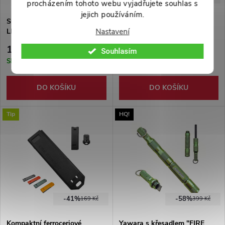
procházením tohoto webu vyjadřujete souhlas s
jejich používáním.
Survival křesadlo "PRIMAL
Kapesní křesadlo "POCKET
Nastavení
LIGHTER" zelené
FIRE"
149 Kč
99 Kč
Souhlasím
Skladem
Skladem
DO KOŠÍKU
DO KOŠÍKU
Tip
HQ!
-41%
-58%
169 Kč
399 Kč
Kompaktní ferroceriové
Yawara s křesadlem "FIRE