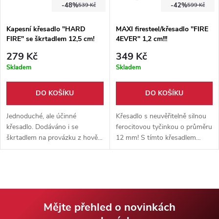
-48%
-42%
539 Kč
599 Kč
Kapesní křesadlo "HARD
MAXI firesteel/křesadlo "FIRE
FIRE" se škrtadlem 12,5 cm!
4EVER" 1,2 cm!!!
279 Kč
349 Kč
Skladem
Skladem
DO KOŠÍKU
DO KOŠÍKU
Jednoduché, ale účinné
Křesadlo s neuvěřitelně silnou
křesadlo. Dodáváno i se
ferocitovou tyčinkou o průměru
škrtadlem na provázku z hovězí
12 mm! S tímto křesadlem
kůže. Křesadlo je
zažehnete nespočet táboráků.
šestiúhelníkového tvaru, pro
Luxusní dřevěná rukojeť z
lepší tvorbu jisker. Délka
habrového dřeva.
12,5cm, průměr 1 cm!
Mějte přehled o novinkách