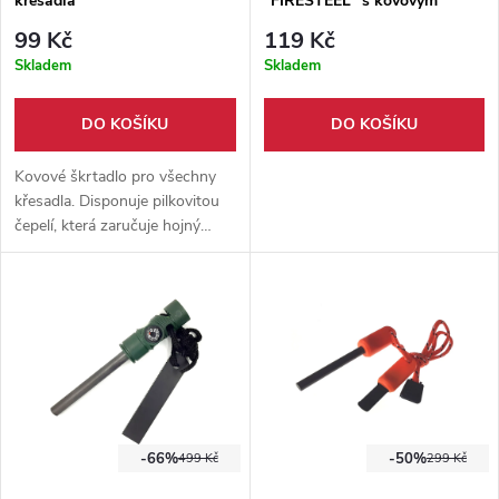
křesadla
"FIRESTEEL" s kovovým
škrtadlem
99 Kč
119 Kč
Skladem
Skladem
DO KOŠÍKU
DO KOŠÍKU
Kovové škrtadlo pro všechny
křesadla. Disponuje pilkovitou
čepelí, která zaručuje hojný
zdroj jisker. Dírka na provlečení
provázku.
-66%
-50%
499 Kč
299 Kč