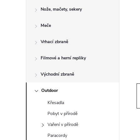
o
Nože, mačety, sekery
s
Meče
t
Vrhací zbraně
r
a
Filmové a herní repliky
n
Východní zbraně
n
Outdoor
Křesadla
í
Pobyt v přírodě
p
Vaření v přírodě
Paracordy