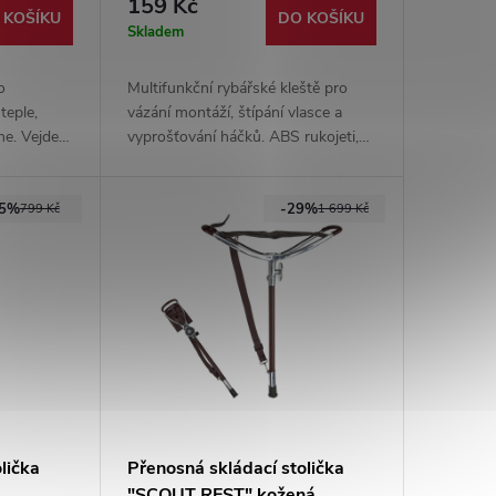
159 Kč
 KOŠÍKU
DO KOŠÍKU
Skladem
o
Multifunkční rybářské kleště pro
teple,
vázání montáží, štípání vlasce a
e. Vejde
vyprošťování háčků. ABS rukojeti,
80 g. Lze
čelisti z nerezové oceli 2cr13.
třešek.
25%
-29%
799 Kč
1 699 Kč
lička
Přenosná skládací stolička
"SCOUT REST" kožená