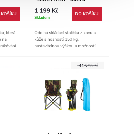
1 199 Kč
 KOŠÍKU
DO KOŠÍKU
Skladem
ka, která
Odolná skládací stolička z kovu a
e na
kůže s nosností 150 kg,
rákóvání,
nastavitelnou výškou a možností
h. Židli
zapíchnutí do země. Ideální pro
 disku,
přírodu i akce.
-44%
sit, díky
799 Kč
jak