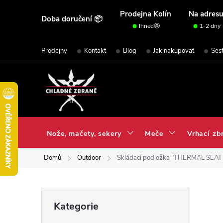
Přejít
Prodejna Kolín
Na adres
Doba doručení 📦
na
Ihned🤩
1-2 dny
obsah
Prodejny
Kontakt
Blog
Jak nakupovat
Ses
Nože, mačety, sekery
Meče
Vrhací zb
Domů
Outdoor
Skládací podložka "THERMAL SEAT
P
Přeskočit
Kategorie
kategorie