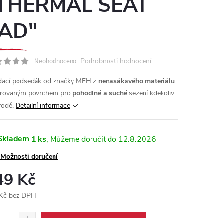
THERMAL SEAT
AD"
Podrobnosti hodnocení
Neohodnoceno
dací podsedák od značky MFH z
nenasákavého materiálu
arovaným povrchem pro
pohodlné
a suché
sezení kdekoliv
rodě.
Detailní informace
Skladem
1 ks
12.8.2026
Možnosti doručení
49 Kč
Kč bez DPH
ná
: