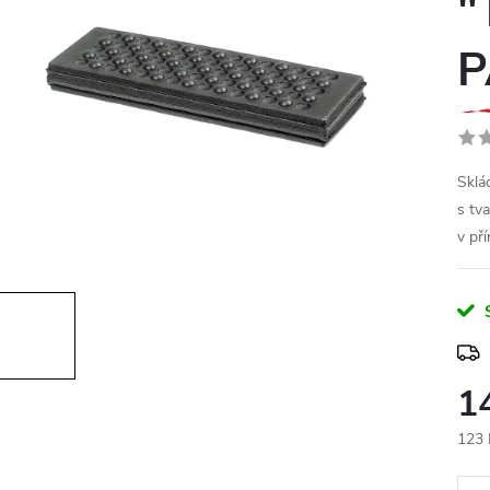
"
P
Sklá
s tv
v pří
1
123 
Měr
cena