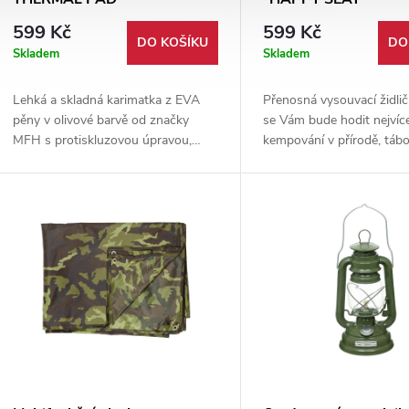
599 Kč
599 Kč
DO KOŠÍKU
DO
Skladem
Skladem
Lehká a skladná karimatka z EVA
Přenosná vysouvací židlič
pěny v olivové barvě od značky
se Vám bude hodit nejvíc
MFH s protiskluzovou úpravou,
kempování v přírodě, tábo
která vás spolehlivě ochrání před
nebo na dlouhých výšlapec
chladem, vlhkostí i nečistotami při
lze složit do kompaktního
každém outdoorovém
který poté lze pohodlně no
dobrodružství.
lehké váze Vám nebude ni
překážet.