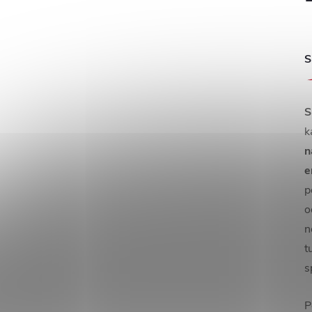
S
S
k
n
e
p
o
n
t
s
P