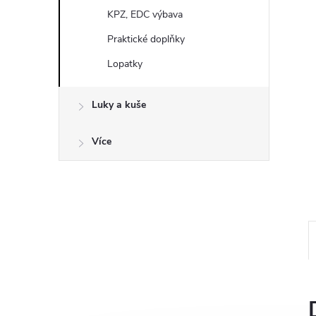
a
KPZ, EDC výbava
n
Praktické doplňky
e
Lopatky
l
Luky a kuše
Více