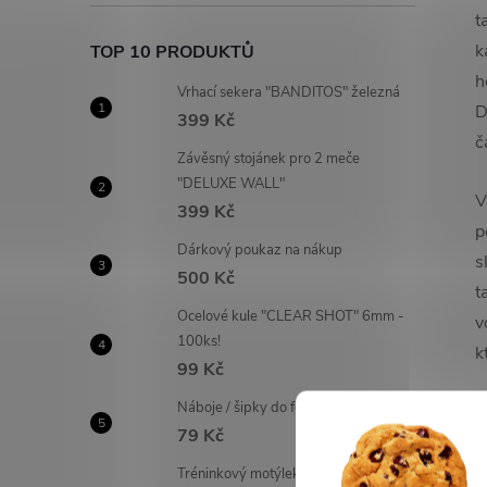
t
k
TOP 10 PRODUKTŮ
h
Vrhací sekera "BANDITOS" železná
D
399 Kč
č
Závěsný stojánek pro 2 meče
"DELUXE WALL"
V
399 Kč
p
Dárkový poukaz na nákup
s
500 Kč
t
Ocelové kule "CLEAR SHOT" 6mm -
v
100ks!
k
99 Kč
Náboje / šipky do foukaček - 20 ks!
79 Kč
Tréninkový motýlek "FANTASY