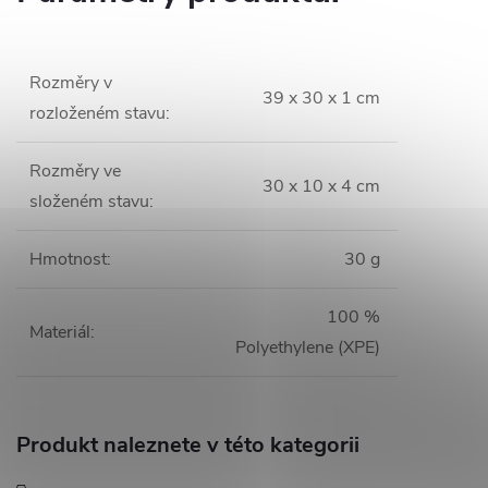
Rozměry v
39 x 30 x 1 cm
rozloženém stavu
:
Rozměry ve
30 x 10 x 4 cm
složeném stavu
:
Hmotnost
:
30 g
100 %
Materiál
:
Polyethylene (XPE)
Produkt naleznete v této kategorii