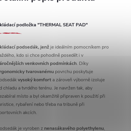
kládací podložka "THERMAL SEAT PAD"
kládací podsedák, jenž
je ideálním pomocníkem pro
aždého, kdo si chce pohodlně posedět i v
áročnějších venkovních podmínkách
. Díky
rgonomicky tvarovanému
povrchu poskytuje
odsedák
vysoký komfort
a zároveň výborně izoluje
d chladu a tvrdého terénu. Je navržen tak, aby
ezabíral místo a byl okamžitě připraven k použití při
uristice, rybaření nebo třeba na tribuně při
portovních akcích.
odsedák je vyroben z
nenasákavého polyethylenu
,