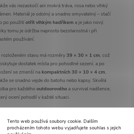
akže vás nezaskočí ani mokrá tráva, rosa nebo vlhký
ámen. Materiál je odolný a snadno omyvatelný – stačí
o po použití
otřít vlhkým hadříkem
a je jako nový.
íky tomu je údržba naprosto bezstarostná i při
astém používání.
 rozloženém stavu má rozměry
39 × 30 × 1 cm
, což
oskytuje dostatek místa pro pohodlné sezení, a po
ložení se zmenší na
kompaktních 30 × 10 × 4 cm
,
akže se snadno vejde do batohu nebo kapsy. Skvělá
olba pro každého
outdoorového
a survival nadšence,
terý ocení pohodlí v každé situaci.
Tento web používá soubory cookie. Dalším
High-contrast mode
procházením tohoto webu vyjadřujete souhlas s jejich