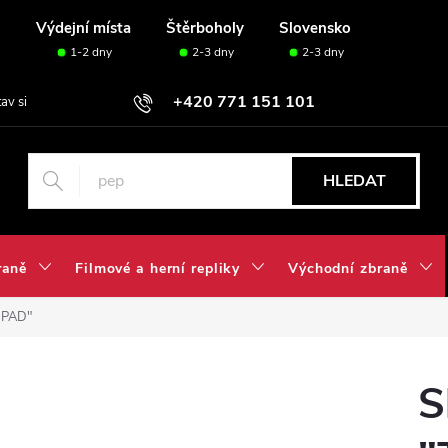
u
Výdejní místa
Štěrboholy
Slovensko
1-2 dny
2-3 dny
2-3 dny
+420 771 151 101
tav si svou sadu✅
HLEDAT
raně
Filmové a herní repliky
Východní zbraně
 PAD"
S