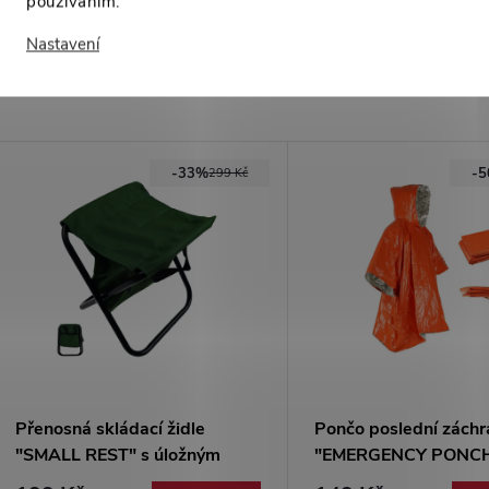
používáním.
Nastavení
Mohlo by Vás zajímat
-33%
-
299 Kč
Přenosná skládací židle
Pončo poslední záchr
"SMALL REST" s úložným
"EMERGENCY PONC
prostorem