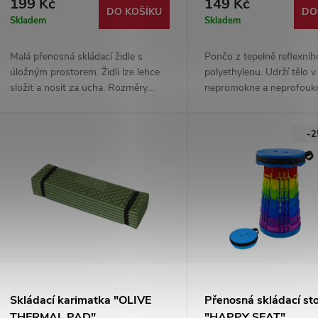
199 Kč
149 Kč
DO KOŠÍKU
DO
Skladem
Skladem
Malá přenosná skládací židle s
Pončo z tepelně reflexníh
úložným prostorem. Židli lze lehce
polyethylenu. Udrží tělo v 
složit a nosit za ucha. Rozměry
nepromokne a neprofoukn
rozložené židle jsou: výška 25,5 cm,
se do kapsy a váží pouze 
šířka 24,5 cm, hloubka 21,5 cm.
použít i jako nouzový přís
-
Skládací karimatka "OLIVE
Přenosná skládací sto
THERMAL PAD"
"HAPPY SEAT"