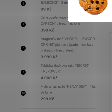
BALISONG" - 8 druhů!
99 Kč
Čelní vystřelovací nůž "OTF
CARBON" s hrotem na sklo
399 Kč
Aragornův meč "ANDURIL - SWORD
OF KING" plamen západu - replika s
plaketou - Pán prstenů
3 999 Kč
Taktická kladková kuše "SECRET
FIREPOWER"
4 000 Kč
Malé vrhací nože "HEAVY OSA" - 4 ks
stříbrné
299 Kč