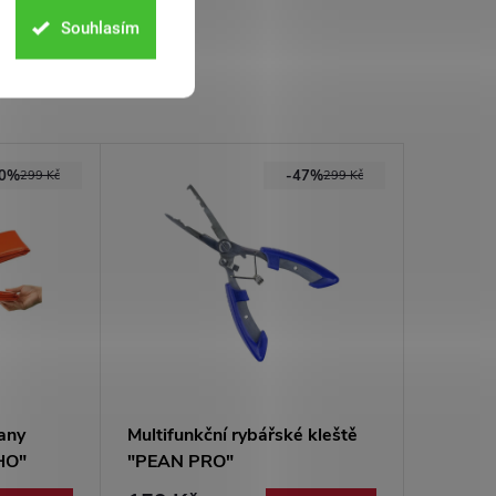
Souhlasím
50%
-47%
299 Kč
299 Kč
any
Multifunkční rybářské kleště
HO"
"PEAN PRO"