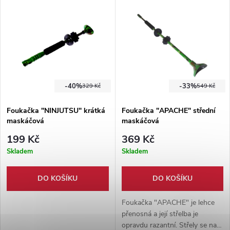
balení.
-40%
-33%
329 Kč
549 Kč
Foukačka "NINJUTSU" krátká
Foukačka "APACHE" střední
maskáčová
maskáčová
199 Kč
369 Kč
Skladem
Skladem
DO KOŠÍKU
DO KOŠÍKU
Foukačka "APACHE" je lehce
přenosná a její střelba je
opravdu razantní. Střely se na