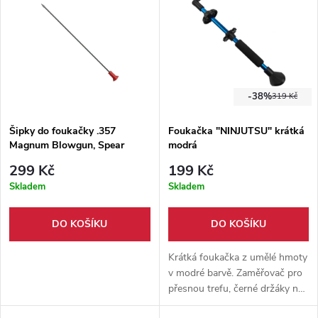
-38%
319 Kč
Šipky do foukačky .357
Foukačka "NINJUTSU" krátká
Magnum Blowgun, Spear
modrá
Darts (30 ks)
299 Kč
199 Kč
Skladem
Skladem
DO KOŠÍKU
DO KOŠÍKU
Krátká foukačka z umělé hmoty
v modré barvě. Zaměřovač pro
přesnou trefu, černé držáky na
šipky. 10 nábojů součástí