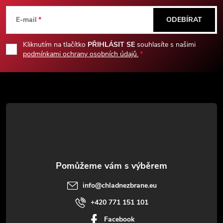
á
E-mail
ODEBÍRAT
p
Kliknutím na tlačítko
PŘIHLÁSIT SE
souhlasíte s našimi
podmínkami ochrany osobních údajů.
a
t
í
info
@
chladnezbrane.eu
+420 771 151 101
Facebook