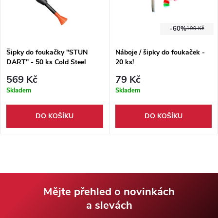
-60%
199 Kč
Šipky do foukačky "STUN
Náboje / šipky do foukaček -
DART" - 50 ks Cold Steel
20 ks!
569 Kč
79 Kč
Skladem
Skladem
DO KOŠÍKU
DO KOŠÍKU
Mějte přehled o novinkách
a slevách
Z