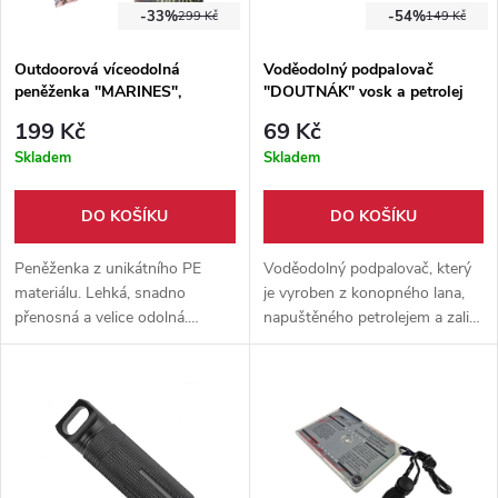
sada dvou mosazných
-33%
-54%
299 Kč
149 Kč
loveckých rohů – ideální pro
signalizaci v přírodě, historické
Outdoorová víceodolná
Voděodolný podpalovač
události i jako netradiční dárek
peněženka "MARINES",
"DOUTNÁK" vosk a petrolej
pro milovníky lesa.
waterproof!
199 Kč
69 Kč
Skladem
Skladem
DO KOŠÍKU
DO KOŠÍKU
Peněženka z unikátního PE
Voděodolný podpalovač, který
materiálu. Lehká, snadno
je vyroben z konopného lana,
přenosná a velice odolná.
napuštěného petrolejem a zalité
Stylový desing s vojenskou
voskem. Ideální pro rozdělávání
tématikou. Úložný prostor pro
ohně, vaření v dřívkáči či výrobě
bankovky, mince i platební
pochodní.
karty.