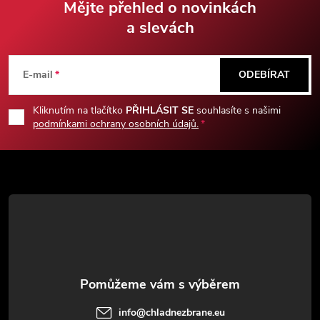
Mějte přehled o novinkách
a slevách
Z
á
E-mail
ODEBÍRAT
p
Kliknutím na tlačítko
PŘIHLÁSIT SE
souhlasíte s našimi
podmínkami ochrany osobních údajů.
a
t
í
info
@
chladnezbrane.eu