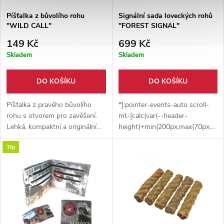
Píšťalka z bůvolího rohu
Signální sada loveckých rohů
"WILD CALL"
"FOREST SIGNAL"
149 Kč
699 Kč
Skladem
Skladem
DO KOŠÍKU
DO KOŠÍKU
Píšťalka z pravého bůvolího
*]:pointer-events-auto scroll-
rohu s otvorem pro zavěšení.
mt-[calc(var(--header-
Lehká, kompaktní a originální
height)+min(200px,max(70px,20sv
doplněk pro bushcraft, táboření
dir="auto" data-turn-
Tip
i historické akce. Každý kus je
id="request-697b1f86-91cc-
jedinečný.
8333-85fe-7f17db56d1c0-5"
data-testid="conversation-
turn-92" data-scroll-
anchor="true" data-
turn="assistant"
tabindex="-1"> Stylová