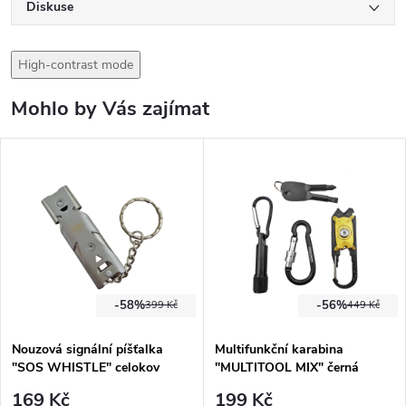
Diskuse
High-contrast mode
Mohlo by Vás zajímat
-58%
-56%
399 Kč
449 Kč
Nouzová signální píšťalka
Multifunkční karabina
"SOS WHISTLE" celokov
"MULTITOOL MIX" černá
169 Kč
199 Kč