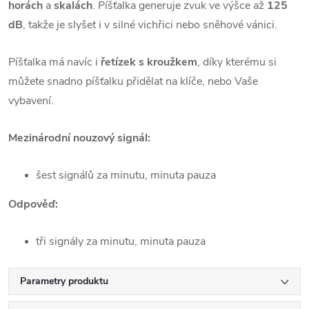
horách
a
skalách
. Píšťalka generuje zvuk ve výšce až
125
dB
, takže je slyšet i v silné vichřici nebo sněhové vánici.
Píšťalka má navíc i
řetízek s kroužkem
, díky kterému si
můžete snadno píšťalku přidělat na klíče, nebo Vaše
vybavení.
Mezinárodní nouzový signál:
šest signálů za minutu, minuta pauza
Odpověď:
tři signály za minutu, minuta pauza
Parametry produktu