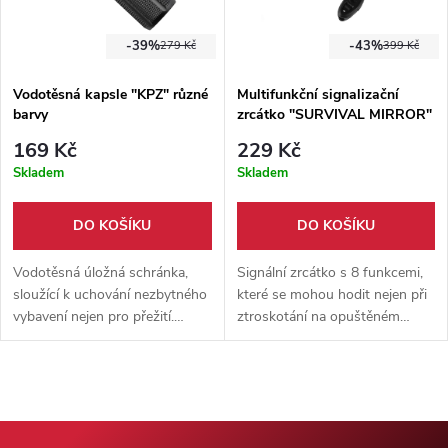
-39%
-43%
279 Kč
399 Kč
Vodotěsná kapsle "KPZ" různé
Multifunkční signalizační
barvy
zrcátko "SURVIVAL MIRROR"
8 funkcí!!!
169 Kč
229 Kč
Skladem
Skladem
DO KOŠÍKU
DO KOŠÍKU
Vodotěsná úložná schránka,
Signální zrcátko s 8 funkcemi,
sloužící k uchování nezbytného
které se mohou hodit nejen při
vybavení nejen pro přežití.
ztroskotání na opuštěném
Černá / zelená / oranžová barva
ostrově. Ideální věc do Vaší
KPZ nebo EDC výbavy.
Křesadlo, kompas, píšťala, metr,
paracord a další!