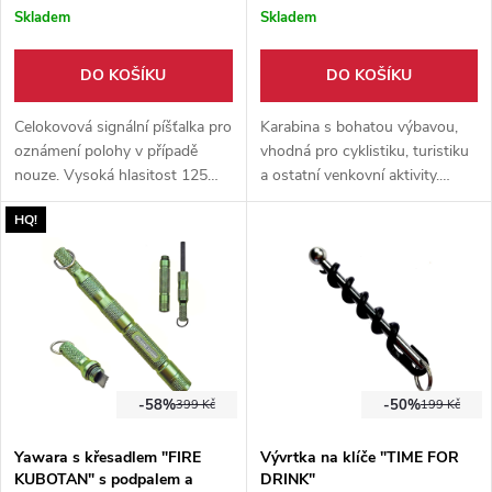
Skladem
Skladem
DO KOŠÍKU
DO KOŠÍKU
Celokovová signální píšťalka pro
Karabina s bohatou výbavou,
oznámení polohy v případě
vhodná pro cyklistiku, turistiku
nouze. Vysoká hlasitost 125
a ostatní venkovní aktivity.
dB. Součástí je i řetízek s okem
Disponuje speciální 20v1
HQ!
pro připevnění k vybavení nebo
karabinou, svítilnou a dvěma
na klíče.
šroubováky.
-58%
-50%
399 Kč
199 Kč
Yawara s křesadlem "FIRE
Vývrtka na klíče "TIME FOR
KUBOTAN" s podpalem a
DRINK"