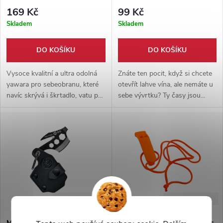
kompasem
169 Kč
99 Kč
Skladem
Skladem
DO KOŠÍKU
DO KOŠÍKU
Vysoce kvalitní a ultra odolná
Znáte ten pocit, když si chcete
yawara pro sebeobranu, které
otevřít lahve vína, ale nemáte u
navíc skrývá i škrtadlo, vatu pro
sebe vývrtku? Ty časy jsou
podpal a kompas. Lze nosit na
pryč! Malá praktická a lehce
klíčích, v batohu nebo kapse.
přenosná vývrtka, kterou si
můžete bezpečně zavěsit na
klíče a tak ji mít neustále u
sebe.
-20%
-50%
499 Kč
199 Kč
Multitool klíčenka "KEY-25" 8
Signální píšťalka "IM HERE" s