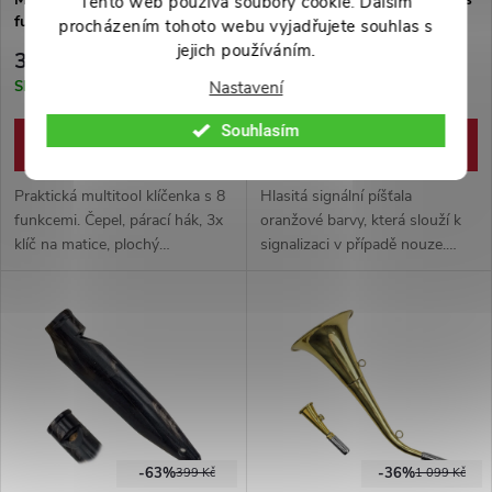
Tento web používá soubory cookie. Dalším
funkcí
klipem a provázkem
procházením tohoto webu vyjadřujete souhlas s
jejich používáním.
399 Kč
99 Kč
Skladem
Skladem
Nastavení
Souhlasím
DO KOŠÍKU
DO KOŠÍKU
Praktická multitool klíčenka s 8
Hlasitá signální píšťala
funkcemi. Čepel, párací hák, 3x
oranžové barvy, která slouží k
klíč na matice, plochý
signalizaci v případě nouze.
šroubovák, integrované
Disponuje klipem (např. na
pouzdro a kroužek na klíče.
opasek, kapsu, molle vazbu
apod.) a šňůrkou na krk.
-63%
-36%
399 Kč
1 099 Kč