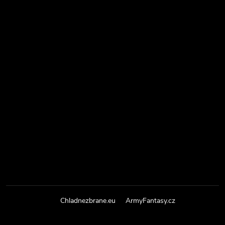
Chladnezbrane.eu
ArmyFantasy.cz