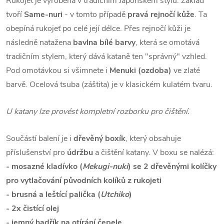
Rukojeť je vyrobena v tradičním Japonském stylu. Základ
tvoří
Same-nuri
- v tomto případě
pravá rejnočí kůže
. Ta
obepíná rukojeť po celé její délce. Přes rejnočí kůži je
následně natažena
bavlna bílé barvy
, která se omotává
tradičním stylem, který dává kataně ten "správný" vzhled.
Pod omotávkou si všimnete i
Menuki (ozdoba)
ve zlaté
barvě. Ocelová tsuba (záštita) je v klasickém kulatém tvaru.
U katany lze provést kompletní rozborku pro čištění.
Součástí balení je i
dřevěný boxík
, který obsahuje
příslušenství pro
údržbu
a čištění katany. V boxu se nalézá:
- mosazné kladívko (
Mekugi-nuki
) se 2 dřevěnými kolíčky
pro vytlačování původních kolíků z rukojeti
- brusná a leštící palička (
Utchiko
)
- 2x čistící olej
- jemný hadřík na otírání čepele