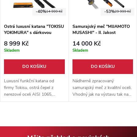
data-testid="conversation-
efektem. Vhodná pro trénink a
turn-135" data-scroll-
tameshigiri.
-40%
-53%
14 999 Kč
29 999 Kč
anchor="true" data-
turn="assistant"
Ostrá luxusní katana "TOKISU
Samurajský meč "MIJAMOTO
tabindex="-1"> Luxusní
YOKIMURA" s dárkovou
MUSASHI" - II. Jakost
červená katana s čepelí z oceli
krabicí
T10 kalené jílem na 60 HRC.
8 999 Kč
14 000 Kč
Reálný hamon, velice ostrá
Skladem
Skladem
čepel, jedinečné zdobení
pochvy - to vše v dřevěné
DO KOŠÍKU
DO KOŠÍKU
krabici.
Luxusní funkční katana od
Nádherně zpracovaný
firmy Tokisu, ostrá čepel z
samurajský meč z kvalitní oceli.
nerezové oceli AISI 1065,
Vhodný jak na výstavu tak na
kovová záštita, rukojeť s
trénink tameshigiri i odolnější
protiskluzovou gumou.
materiály. Zabaleno v dřevěném
Dodáváno s hávem v dárkové
boxu.
krabici.