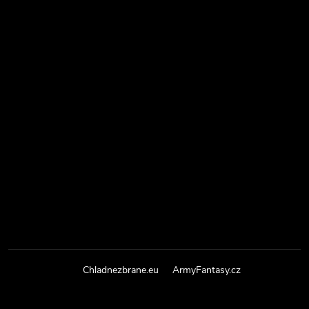
Chladnezbrane.eu
ArmyFantasy.cz