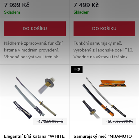
7 999 Kč
7 499 Kč
Skladem
Skladem
DO KOŠÍKU
DO KOŠÍKU
Nádherně zpracovaná, funkční
Funkční samurajský meč,
katana v modrém provedení.
vyrobený z Japonské oceli T10.
Vhodná ne výstavu i trénink.
Vhodné na výstavu i trénink.
Japonská ocel T10, pravá
Zabaleno v dárkové krabici.
HQ!
rejnočí kůže a pravá linie kalení
Sada na údržbu a stojánek
hamon. Součástí balení je
součástí balení.
souprava na údržbu a dřevěný
stojánek.
-47%
-50%
16 999 Kč
29 999 Kč
Elegantní bílá katana "WHITE
Samurajský meč "MIJAMOTO