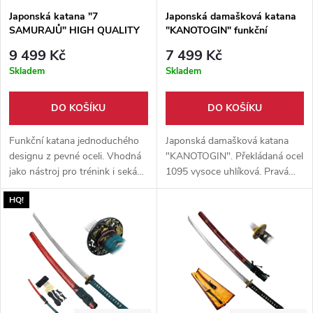
Japonská katana "7
Japonská damašková katana
SAMURAJŮ" HIGH QUALITY
"KANOTOGIN" funkční
9 499 Kč
7 499 Kč
Skladem
Skladem
DO KOŠÍKU
DO KOŠÍKU
Funkční katana jednoduchého
Japonská damašková katana
designu z pevné oceli. Vhodná
"KANOTOGIN". Překládaná ocel
jako nástroj pro trénink i sekání.
1095 vysoce uhlíková. Pravá
Pevná dřevěná pochva součástí
rejnočí kůže. Černě lakovaná
HQ!
balení + stylový hedvábný háv.
dřevěná pochva. Vhodná pro
trénink a tameshigiri.