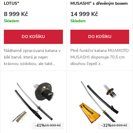
LOTUS"
MUSASHI" s dřevěným boxem
8 999 Kč
14 999 Kč
Skladem
Skladem
DO KOŠÍKU
DO KOŠÍKU
Nádherně zpracovaná katana v
Plně funkční katana MIJAMOTO
bílé barvě, která je nejen
MUSASHI disponuje 70,5 cm
krásnou ozdobou, ale také
dlouhou čepelí z
funkčním mečem, jenž je
vysokouhlíkové oceli 1095,
vhodný na trénink či sekání.
která je kalená v jílu pro
Pohodlný do ruky, detailní
dosažení vysoké tvrdosti a
zpracování a ostřená čepel.
odolnosti ostří. Meč je osazen
železnou tsubou s
dekorativními výřezy, rukojetí s
tradičním černým opletem a
doplňky z pravého býčího rohu.
Tato zbraň je určena pro nácvik
-41%
-32%
15 999 Kč
10 999 Kč
seků tameshigiri.