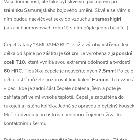
Vaši domácnost, ale také být skvělým partnerem při
tréninku
Samurajského bojového umění. Skvěle se Vám s
ním budou nacvičovat seky do vzduchu a
tameshigiri
(sekání bambusových rohoží) s ním půjde jedna báseň. :)
Čepel katany "AMIDAMARU" je již z výroby
ostřena
. Její
délka od špice po záštitu je
69 cm
. Je vyrobena z
japonské
oceli T10
, která vyniká svou extrémní odolností a tvrdostí
60 HRC
. Tloušťka čepele je neuvěřitelných
7,5mm
! Po celé
délce ostří můžete pozorovat linii kalení
Hamon
. Ten vzniká
v peci, kde je zadní část čepele obalena jílem a poté je
zahřáta při velmi vysoké teplotě. Čepel je zapuštěna do
rukojeti a jištěna kolíčky. Jedná se opravdu o bytelný kousek.
Meč z důvodu jeho ostrosti nedoporučujeme užívat ke
kontaktnímu šermu.