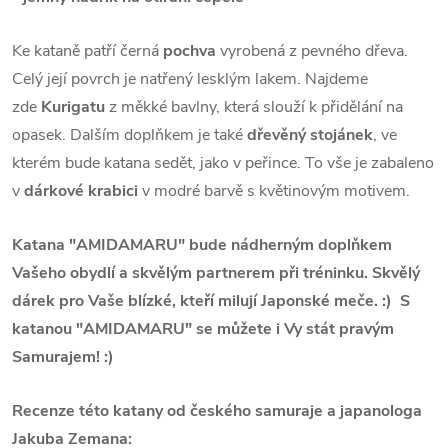
Ke kataně patří černá
pochva
vyrobená z pevného dřeva.
Celý její povrch je natřený lesklým lakem. Najdeme
zde
Kurigatu
z měkké bavlny, která slouží k přidělání na
opasek. Dalším doplňkem je také
dřevěný stojánek
, ve
kterém bude katana sedět, jako v peřince. To vše je zabaleno
v
dárkové krabici
v modré barvě s květinovým motivem.
Katana "AMIDAMARU" bude nádherným doplňkem
Vašeho obydlí a skvělým partnerem při tréninku. Skvělý
dárek pro Vaše blízké, kteří milují Japonské meče. :) S
katanou "AMIDAMARU" se můžete i Vy stát pravým
Samurajem! :)
Recenze této katany od českého samuraje a japanologa
Jakuba Zemana: