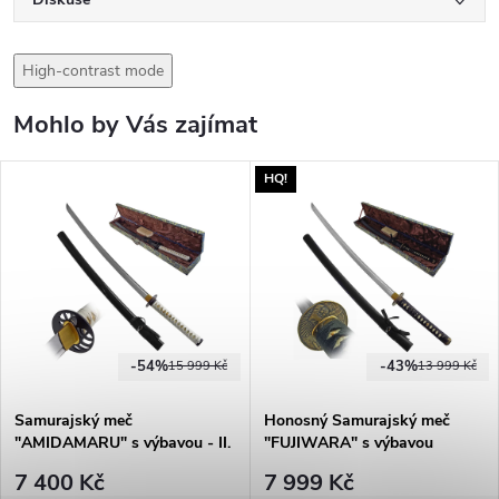
High-contrast mode
Mohlo by Vás zajímat
HQ!
-54%
-43%
15 999 Kč
13 999 Kč
Samurajský meč
Honosný Samurajský meč
"AMIDAMARU" s výbavou - II.
"FUJIWARA" s výbavou
Jakost
7 400 Kč
7 999 Kč