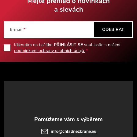
Mějte přehled o novinkách
a slevách
Z
á
E-mail
ODEBÍRAT
p
Kliknutím na tlačítko
PŘIHLÁSIT SE
souhlasíte s našimi
podmínkami ochrany osobních údajů.
a
t
í
info
@
chladnezbrane.eu