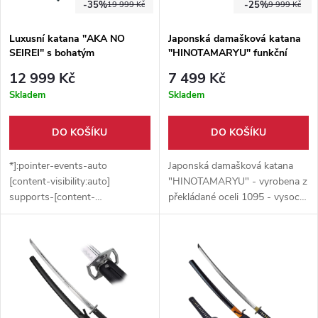
-35%
-25%
19 999 Kč
9 999 Kč
Luxusní katana "AKA NO
Japonská damašková katana
SEIREI" s bohatým
"HINOTAMARYU" funkční
příslušenstvím
12 999 Kč
7 499 Kč
Skladem
Skladem
DO KOŠÍKU
DO KOŠÍKU
*]:pointer-events-auto
Japonská damašková katana
[content-visibility:auto]
"HINOTAMARYU" - vyrobena z
supports-[content-
překládané oceli 1095 - vysoce
visibility:auto]:[contain-intrinsic-
uhlíková. Čepel s kamenným
size:auto_100lvh] scroll-mt-
designem na zadní
[calc(var(--header-
straně. Pravá rejnočí kůže.
height)+min(200px,max(70px,20svh)))]"
Červeně lakovaná dřevěná
dir="auto" data-turn-
pochva se zlatými ornamenty, z
id="request-68d645b1-52a0-
části překrytá vrstvou černého
8332-a0cf-e445c12f6913-0"
laku s modro-žlutým třpytícím