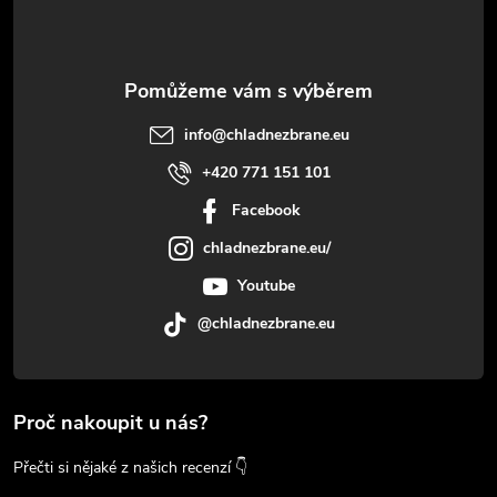
info
@
chladnezbrane.eu
+420 771 151 101
Facebook
chladnezbrane.eu/
Youtube
@chladnezbrane.eu
Proč nakoupit u nás?
Přečti si nějaké z našich recenzí 👇