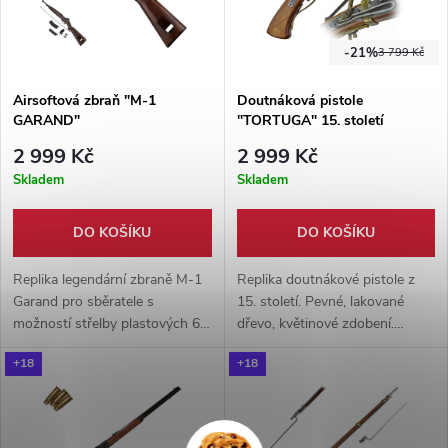
-21%
3 799 Kč
Airsoftová zbraň "M-1
Doutnáková pistole
GARAND"
"TORTUGA" 15. století
2 999 Kč
2 999 Kč
Skladem
Skladem
DO KOŠÍKU
DO KOŠÍKU
Replika legendární zbraně M-1
Replika doutnákové pistole z
Garand pro sběratele s
15. století. Pevné, lakované
možností střelby plastových 6
dřevo, květinové zdobení.
mm kuliček. Vyrobeno z PVC
Funkční mechanismus. Skvělý
+18
+18
plastu s manuálním nabíjením a
doplněk k dobovému kostýmu,
zásobníkem na 40 kuliček (
či cosplayi.
hmotnost BB 0.12 g ).