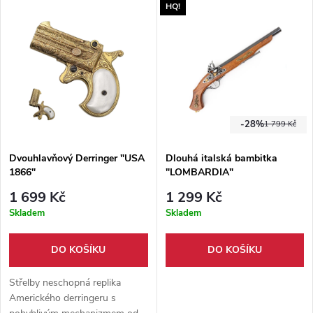
HQ!
britskou opakovací pušku, která
byla standardní výzbrojí
britských a spojeneckých
jednotek.
-28%
1 799 Kč
Dvouhlavňový Derringer "USA
Dlouhá italská bambitka
1866"
"LOMBARDIA"
1 699 Kč
1 299 Kč
Skladem
Skladem
DO KOŠÍKU
DO KOŠÍKU
Střelby neschopná replika
Amerického derringeru s