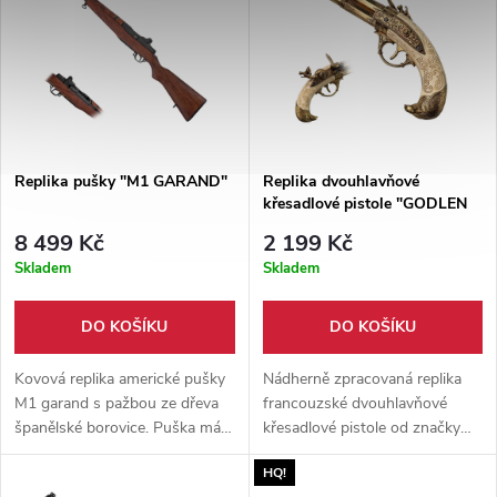
dle pravé předlohy.
Replika pušky "M1 GARAND"
Replika dvouhlavňové
křesadlové pistole "GODLEN
EAGLE"
8 499 Kč
2 199 Kč
Skladem
Skladem
DO KOŠÍKU
DO KOŠÍKU
Kovová replika americké pušky
Nádherně zpracovaná replika
M1 garand s pažbou ze dřeva
francouzské dvouhlavňové
španělské borovice. Puška má
křesadlové pistole od značky
pohyblivý mechanizmus, po
Denix, která Vás přenese přímo
HQ!
natáhnutí a stisknutí spouště
do období galantních duelů a