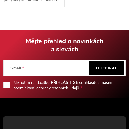
pohyblivým mechanizmem od
značky Denix. Vyrobeno z kovu
a imitace slonoviny.
Mějte přehled o novinkách
a slevách
Z
á
E-mail
ODEBÍRAT
p
Kliknutím na tlačítko
PŘIHLÁSIT SE
souhlasíte s našimi
podmínkami ochrany osobních údajů.
a
t
í