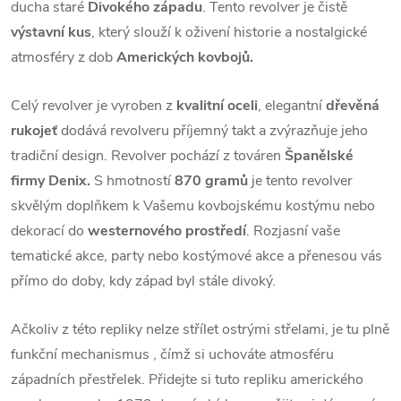
ducha staré
Divokého západu
. Tento revolver je čistě
výstavní kus
, který slouží k oživení historie a nostalgické
atmosféry z dob
Amerických kovbojů.
Celý revolver je vyroben z
kvalitní oceli
, elegantní
dřevěná
rukojeť
dodává revolveru příjemný takt a zvýrazňuje jeho
tradiční design. Revolver pochází z továren
Španělské
firmy Denix.
S hmotností
870 gramů
je tento revolver
skvělým doplňkem k Vašemu kovbojskému kostýmu nebo
dekorací do
westernového prostředí
. Rozjasní vaše
tematické akce, party nebo kostýmové akce a přenesou vás
přímo do doby, kdy západ byl stále divoký.
Ačkoliv z této repliky nelze střílet ostrými střelami, je tu plně
funkční mechanismus , čímž si uchováte atmosféru
západních přestřelek. Přidejte si tuto repliku amerického