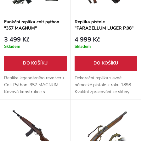
Funkční replika colt python
Replika pistole
"357 MAGNUM"
"PARABELLUM LUGER P.08"
3 499 Kč
4 999 Kč
Skladem
Skladem
DO KOŠÍKU
DO KOŠÍKU
Replika legendárního revolveru
Dekorační replika slavné
Colt Python .357 MAGNUM.
německé pistole z roku 1898.
Kovová konstrukce s
Kvalitní zpracování ze slitiny
gumovými střenkami, plně
kovu s dřevěnými střenkami,
funkční mechanismus střelby,
funkční mechanika (bez
výklopný buben.
možnosti střelby).