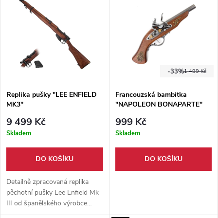
zbraň cvakne. Jedná se o
honosných salónů.
střelby neschopnou repliku.
-33%
1 499 Kč
Replika pušky "LEE ENFIELD
Francouzská bambitka
MK3"
"NAPOLEON BONAPARTE"
9 499 Kč
999 Kč
Skladem
Skladem
DO KOŠÍKU
DO KOŠÍKU
Detailně zpracovaná replika
pěchotní pušky Lee Enfield Mk
III od španělského výrobce
Denix představuje ikonickou