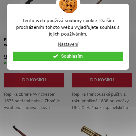
Tento web používá soubory cookie. Dalším
procházením tohoto webu vyjadřujete souhlas s
jejich používáním.
Funkční replika zbraně
Funkční replika francouzské
Nastavení
"WINCHESTER 1873"
pušky "1806 Napoleon" s
bajonetem
9 999 Kč
7 999 Kč
Souhlasím
Skladem
Skladem
DO KOŠÍKU
DO KOŠÍKU
Replika zbraně Winchester
Replika francouzské pušky z
1873 se třemi náboji. Zbraň je
roku přibližně 1806 od značky
vyrobena z dřeva a kovu.
DENIX. Pažba ze španělského
Replika má funkční
dřeva a funkční mechanismus z
mechanismus v podobě
kovu. 183cm dlouhá replika
nabíjení a vyhazování nábojnic
vážící 2,8kg.
pomocí pákového mechanismu,