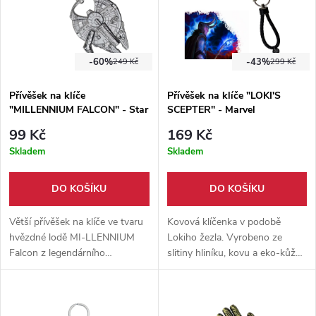
-60%
-43%
249 Kč
299 Kč
Přívěšek na klíče
Přívěšek na klíče "LOKI'S
"MILLENNIUM FALCON" - Star
SCEPTER" - Marvel
Wars
99 Kč
169 Kč
Skladem
Skladem
DO KOŠÍKU
DO KOŠÍKU
Větší přívěšek na klíče ve tvaru
Kovová klíčenka v podobě
hvězdné lodě MI-LLENNIUM
Lokiho žezla. Vyrobeno ze
Falcon z legendárního
slitiny hliníku, kovu a eko-kůže.
filmového světa Star Wars.
Délka samotného žezla je 15
Přívěšek je zhotoven z hliníkové
cm, společně s kroužkem na
slitiny ve stříbrné barvě, výška 6
klíče a koženým řemínkem je
cm, šířka 4,5 cm.
délka 26,5 cm.