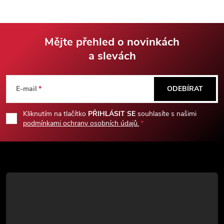
slitiny, ve výšce má 5,5 cm a v
šířce 3 cm.
Mějte přehled o novinkách
a slevách
Z
á
E-mail
ODEBÍRAT
p
Kliknutím na tlačítko
PŘIHLÁSIT SE
souhlasíte s našimi
podmínkami ochrany osobních údajů.
a
t
í