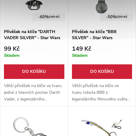
-60%
-50%
249 Kč
299 Kč
Přívěšek na klíče "DARTH
Přívěšek na klíče "BB8
VADER SILVER" - Star Wars
SILVER" - Star Wars
99 Kč
149 Kč
Skladem
Skladem
DO KOŠÍKU
DO KOŠÍKU
Větší přívěšek na klíče ve tvaru
Větší přívěšek na klíče ve
jedné z hlavních postav Darth
tvaru robota BB8 z
Vader, z legendárního
legendárního filmového světa
filmového světa Star Wars.
Star Wars. Přívěšek je zhotoven
Přívěšek je zhotoven z hliníkové
z hliníkové slitiny, v průměru má
slitiny ve stříbrné barvě, v šířce
2,5 cm, výška droida je 3,5 cm.
má 5,5 cm, výška je 6 cm.