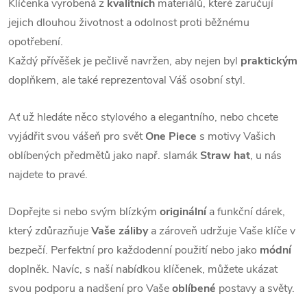
Klíčenka vyrobená z
kvalitních
materiálů, které zaručují
jejich dlouhou životnost a odolnost proti běžnému
opotřebení.
Každý přívěšek je pečlivě navržen, aby nejen byl
praktickým
doplňkem, ale také reprezentoval Váš osobní styl.
Ať už hledáte něco stylového a elegantního, nebo chcete
vyjádřit svou vášeň pro svět
One Piece
s motivy Vašich
oblíbených předmětů jako např. slamák
Straw hat
, u nás
najdete to pravé.
Dopřejte si nebo svým blízkým
originální
a funkční dárek,
který zdůrazňuje
Vaše záliby
a zároveň udržuje Vaše klíče v
bezpečí. Perfektní pro každodenní použití nebo jako
módní
doplněk. Navíc, s naší nabídkou klíčenek, můžete ukázat
svou podporu a nadšení pro Vaše
oblíbené
postavy a světy.