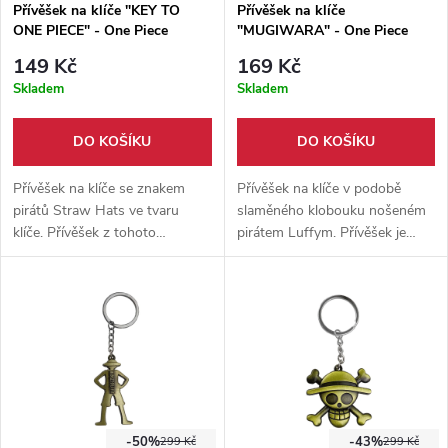
Přívěšek na klíče "KEY TO
Přívěšek na klíče
ONE PIECE" - One Piece
"MUGIWARA" - One Piece
149 Kč
169 Kč
Skladem
Skladem
DO KOŠÍKU
DO KOŠÍKU
Přívěšek na klíče se znakem
Přívěšek na klíče v podobě
pirátů Straw Hats ve tvaru
slaměného klobouku nošeném
klíče. Přívěšek z tohoto
pirátem Luffym. Přívěšek je
slavného anime (One Piece) je
vyroben z hliníkové slitiny a v
zhotoven z hliníkové slitiny, je
průměru má 3,2 cm.
dlouhý 6,5 cm a 3,5 cm široký.
-50%
-43%
299 Kč
299 Kč