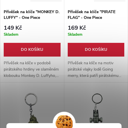
Přívěšek na klíče "MONKEY D.
Přívěšek na klíče "PIRATE
LUFFY" - One Piece
FLAG" - One Piece
149 Kč
169 Kč
Skladem
Skladem
DO KOŠÍKU
DO KOŠÍKU
Přívěšek na klíče v podobě
Přívěšek na klíče na motiv
pirátského hrdiny ve slaměném
pirátské vlajky lodě Going
klobouku Monkey D. Luffyho,
merry, která patří pirátskému
vyrobeno z hliníkové slitiny.
gangu Straw Hats. Přívěšek je
Přívěšek má výšku 6 cm a na
z hliníkové slitiny, na výšku má
šířku 3 cm. Ideální doplněk pro
4,4 cm a na šířku 5 cm.
Vaše klíče.