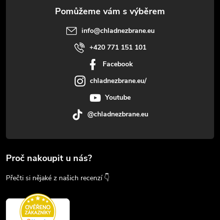
info
@
chladnezbrane.eu
+420 771 151 101
Facebook
chladnezbrane.eu/
Youtube
@chladnezbrane.eu
Proč nakoupit u nás?
Přečti si nějaké z našich recenzí 👇