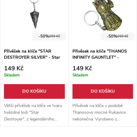
-50%
-50%
299 Kč
299 Kč
Přívěšek na klíče "STAR
Přívěsek na klíče "THANOS
DESTROYER SILVER" - Star
INFINITY GAUNTLET" -
Wars
Marvel
149 Kč
149 Kč
Skladem
Skladem
DO KOŠÍKU
DO KOŠÍKU
Větší přívěšek na klíče ve tvaru
Přívěsek na klíče v podobě
hvězdné lodi "Star
Thanosovy mocné Rukavice
Destroyer", z legendárního
nekonečna. Vyrobeno z
filmového světa Star Wars.
hliníkové slitiny, délka rukavice
Přívěšek je zhotoven z hliníkové
je 7,5 cm.