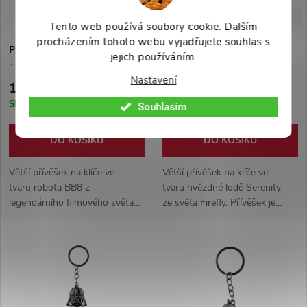
-57%
-50%
299 Kč
299 Kč
Tento web používá soubory cookie. Dalším
procházením tohoto webu vyjadřujete souhlas s
Přívěšek na klíče "BB8 GOLD"
Přívěšek na klíče "SERENITY
jejich používáním.
- Star Wars
SILVER" - Firefly
Nastavení
129 Kč
149 Kč
Skladem
Skladem
Souhlasím
DO KOŠÍKU
DO KOŠÍKU
Větší přívěšek na klíče ve
Větší přívěšek na klíče ve
tvaru robota BB8 z
tvaru hvězdné lodě Serenity
legendárního filmového světa
ze světa Firefly. Přívěšek je
Star Wars. Přívěšek je zhotoven
zhotoven z hliníkové slitiny ve
z hliníkové slitiny, v průměru má
stříbrné barvě, výška 6 cm,
2,5 cm, výška droida je 3,5 cm.
šířka 3,5 cm.