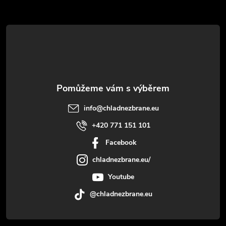
t
í
info
@
chladnezbrane.eu
+420 771 151 101
Facebook
chladnezbrane.eu/
Youtube
@chladnezbrane.eu