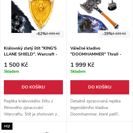
-62%
-39%
3 999 Kč
3 299 Kč
Královský zlatý štít "KING'S
Válečné kladivo
LLANE SHIELD", Warcraft -
"DOOMHAMMER" Thrall -
Aliance II.Jakost
Warcraft
1 500 Kč
1 999 Kč
Skladem
Skladem
DO KOŠÍKU
DO KOŠÍKU
Replika královského štítu z
Detailně zpracovaná replika
filmového zpracování
legendárního kladiva
Warcraftu. Štít je zhotoven z
Doomhammer, které patří
pevné pryskyřice, vyroben na
náčelníku hordy Thrallovi.
HQ!
výstavu, ale i k nošení.
Detaily 1:1 s originálem, vhodné