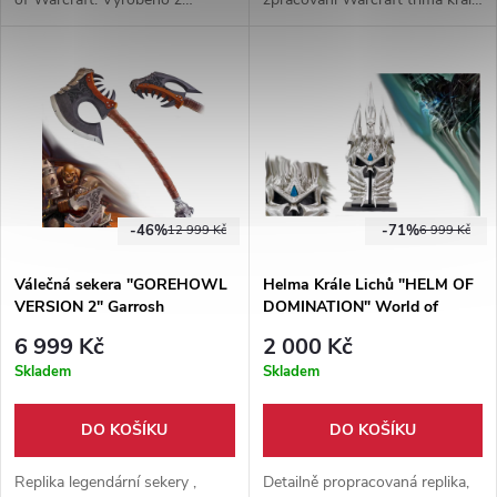
nerezové oceli a pevného
Llane. Součástí meče je i pevná
plastu. Rozdělitelný na 2 meče.
dřevěná plaketa.
-46%
-71%
12 999 Kč
6 999 Kč
Válečná sekera "GOREHOWL
Helma Krále Lichů "HELM OF
VERSION 2" Garrosh
DOMINATION" World of
Hellscream - Warcraft
Warcraft - II. jakost
6 999 Kč
2 000 Kč
Skladem
Skladem
DO KOŠÍKU
DO KOŠÍKU
Replika legendární sekery ,
Detailně propracovaná replika,