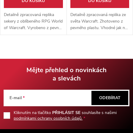
DO KOŠÍKU
DO KOŠÍKU
Detailně zpracovaná replika
Detailně zpracovaná replika ze
sekery z oblíbeného RPG World
světa Warcraft. Zhotoveno z
of Warcraft. Vyrobeno z pevné
pevného plastu. Vhodné jak na
karbonové oceli. Součástí balení
výstavu tak na nošení. Skvělý
je dřevěná plaketa s logem
doplněk do sbírky.
Hordy. Vyrobeno pouze 20
kusů pro Evropu!
Mějte přehled o novinkách
a slevách
Z
á
E-mail
ODEBÍRAT
p
Kliknutím na tlačítko
PŘIHLÁSIT SE
souhlasíte s našimi
podmínkami ochrany osobních údajů.
a