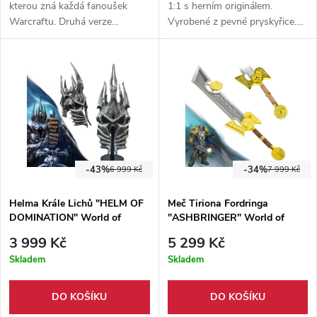
kterou zná každá fanoušek
1:1 s herním originálem.
Warcraftu. Druhá verze
Vyrobené z pevné pryskyřice.
Gorehowl, kterou třímal
Maximální obvod hlavy 58
legendární Grommash
centimetrů. Součástí balení je
Hellscream. Nyní s
dřevěný stojánek.
propracovanějšími detaily a
jinou omotávkou.
-43%
-34%
6 999 Kč
7 999 Kč
Helma Krále Lichů "HELM OF
Meč Tiriona Fordringa
DOMINATION" World of
"ASHBRINGER" World of
Warcraft
Warcraft
3 999 Kč
5 299 Kč
Skladem
Skladem
DO KOŠÍKU
DO KOŠÍKU