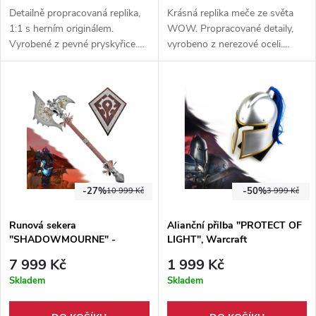
Detailně propracovaná replika,
Krásná replika meče ze světa
1:1 s herním originálem.
WOW. Propracované detaily,
Vyrobené z pevné pryskyřice.
vyrobeno z nerezové oceli.
Maximální obvod hlavy 58
Součástí balení je pevná
centimetrů. Součástí balení je
dřevěná plaketa.
dřevěný stojánek.
-27%
-50%
10 999 Kč
3 999 Kč
Runová sekera
Alianční přilba "PROTECT OF
"SHADOWMOURNE" -
LIGHT", Warcraft
ocelová replika - Warcraft
7 999 Kč
1 999 Kč
Skladem
Skladem