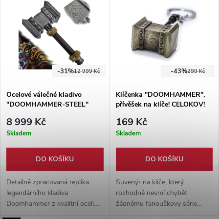
jako doplněk ke cosplayi.
-31%
-43%
12 999 Kč
299 Kč
Ocelové válečné kladivo
Klíčenka "DOOMHAMMER",
"DOOMHAMMER-STEEL"
přívěšek na klíče! CELOKOV!
Warcraft
Warcraft
8 999 Kč
169 Kč
Skladem
Skladem
DO KOŠÍKU
DO KOŠÍKU
Detailně zpracovaná replika
Suvenýr na klíče, který
legendárního kladiva
rozhodně nesmí chybět
Doomhammer z kvalitní oceli.
žádnému fanouškovy série
1:1 s originální předlohou.
Warcraft. Masivní, kovový