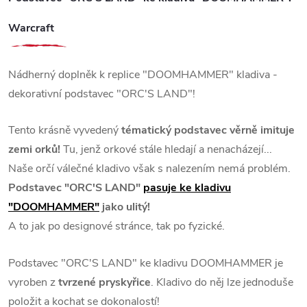
Warcraft
Nádherný doplněk k replice "DOOMHAMMER" kladiva -
dekorativní podstavec "ORC'S LAND"!
Tento krásně vyvedený
tématický podstavec věrně imituje
zemi orků!
Tu, jenž orkové stále hledají a nenacházejí...
Naše orčí válečné kladivo však s nalezením nemá problém.
Podstavec "ORC'S LAND"
pasuje ke kladivu
"DOOMHAMMER"
jako ulitý!
A to jak po designové stránce, tak po fyzické.
Podstavec "ORC'S LAND" ke kladivu DOOMHAMMER je
vyroben z
tvrzené pryskyřice
. Kladivo do něj lze jednoduše
položit a kochat se dokonalostí!