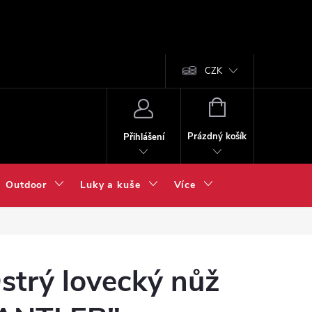
CZK
NÁKUPNÍ
KOŠÍK
Prázdný košík
Přihlášení
Outdoor
Luky a kuše
Více
strý lovecký nůž