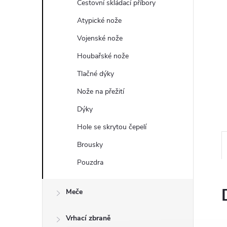
a
Cestovní skládací příbory
n
Atypické nože
Vojenské nože
e
Houbařské nože
l
Tlačné dýky
Nože na přežití
Dýky
Hole se skrytou čepelí
Brousky
Pouzdra
Meče
Vrhací zbraně