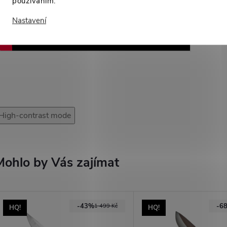
používáním.
Nastavení
High-contrast mode
Mohlo by Vás zajímat
-43%
-6
1 499 Kč
HQ!
HQ!