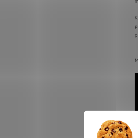
m
K
p
p
M