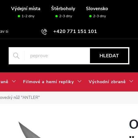
u
Výdejní místa
Štěrboholy
Slovensko
1-2 dny
2-3 dny
2-3 dny
+420 771 151 101
tav si svou sadu✅
HLEDAT
raně
Filmové a herní repliky
Východní zbraně
 lovecký nůž "ANTLER"
O