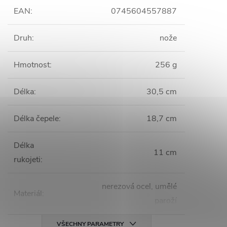
EAN
:
0745604557887
Druh
:
nože
Hmotnost
:
256 g
Délka
:
30,5 cm
Délka čepele
:
18,7 cm
Délka
11 cm
rukojeti
:
nerezová ocel, umělé
Materiál
:
paroží
VŠECHNY PARAMETRY