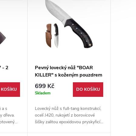
 - 2
Pevný lovecký nůž "BOAR
KILLER" s koženým pouzdrem
699 Kč
 KOŠÍKU
DO KOŠÍKU
Skladem
 a s
Lovecký nůž s full-tang konstrukcí,
y dřeva.
ocelí J420, rukojetí z borovicové
hotovený
šišky zalitou epoxidovou pryskyřicí
é pouzdro
a koženým pouzdrem. Spolehlivý do
každého terénu.