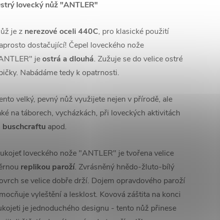
strý lovecký nůž "ANTLER"
ůž je z
nerezové oceli 440C
, pro klasické použití
aprosto dostačující! Čepel loveckého nože
ANTLER" je
ostrá a dlouhá
. Zužuje se do velice ostré
pičky. Nabádáme tedy k opatrnosti.
ento velký, pevný nůž využijete nejen v přírodě, ale
aké na táborech, vycházkách, při loveckých aktivitách
i
buschcraftu
apod.
ukojeť loveckého nože "ANTLER" je tvořena velice
ěrnou
replikou paroží
. Zvrásněný hnědo-žluto-bílý
ovrch se velice dobře drží. Dojem opravdového paroží
mocňuje vyleštění a lesklost. Kovová záštita na konci
ukojeti je jednoduchého designu - tento nůž přinese