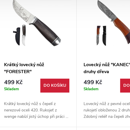
jištěním.
Krátký lovecký nůž
Lovecký nůž "KANEC"
"FORESTER"
druhy dřeva
499 Kč
499 Kč
DO KOŠÍKU
DO
Skladem
Skladem
Krátký lovecký nůž s čepelí z
Lovecký nůž z pevné oceli
nerezové oceli 420. Rukojeť z
rukojetí obloženou 2 druh
wenge nabízí jistý úchop při práci v
Zdobný reliéf na čepeli z
přírodě. Součástí je nylonové
laserem + pevné nylonov
pouzdro.
černé barvy.