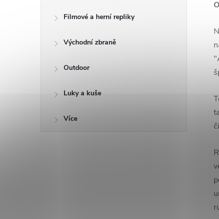
O
Filmové a herní repliky
N
Východní zbraně
n
"
Outdoor
š
Luky a kuše
T
t
Více
č
R
v
p
u
r