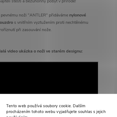
ajiteli štěstí a bezúhonný pobyt v přírodě!
 pevnému noži "ANTLER" přidáváme
nylonové
ouzdro
s vnitřním vyztužením proti nechtěnému
roříznutí při zasouvání nože.
alá video ukázka o noži ve starém designu:
Tento web používá soubory cookie. Dalším
procházením tohoto webu vyjadřujete souhlas s jejich