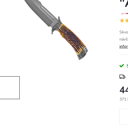
"
Skvo
návš
info
4
371 
Měr
cena