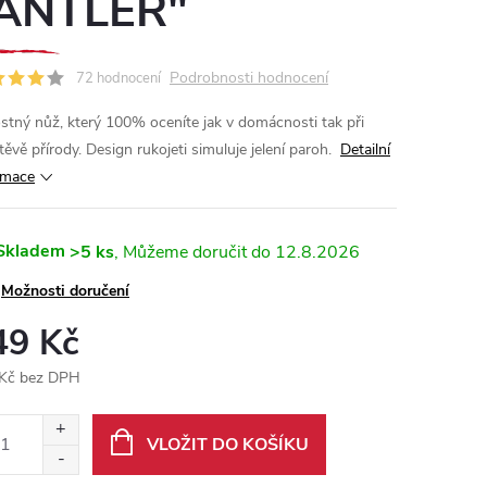
ANTLER"
Podrobnosti hodnocení
72 hodnocení
stný nůž, který 100% oceníte jak v domácnosti tak při
těvě přírody. Design rukojeti simuluje jelení paroh.
Detailní
rmace
Skladem
>5 ks
12.8.2026
Možnosti doručení
49 Kč
Kč bez DPH
ná
:
VLOŽIT DO KOŠÍKU