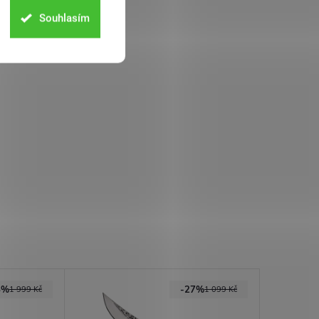
Souhlasím
8%
-27%
1 999 Kč
1 099 Kč