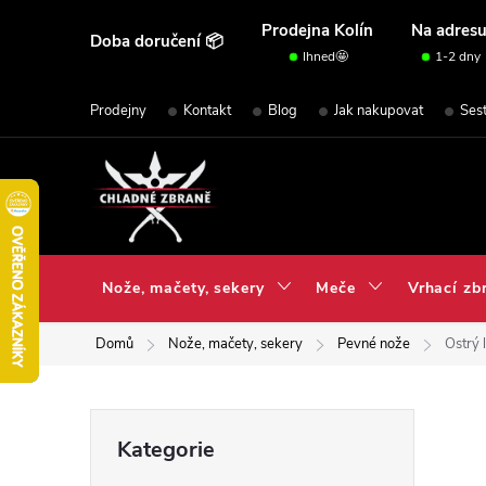
Přejít
Prodejna Kolín
Na adres
Doba doručení 📦
na
Ihned🤩
1-2 dny
obsah
Prodejny
Kontakt
Blog
Jak nakupovat
Ses
Nože, mačety, sekery
Meče
Vrhací zb
Domů
Nože, mačety, sekery
Pevné nože
Ostrý
P
Přeskočit
Kategorie
kategorie