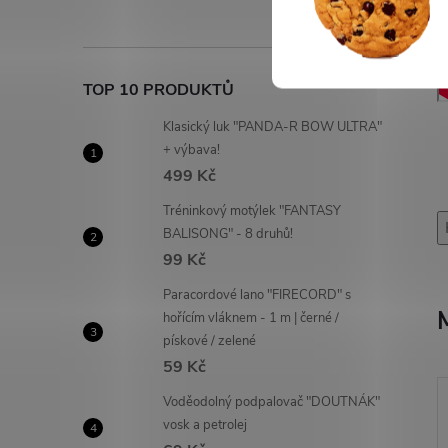
TOP 10 PRODUKTŮ
Klasický luk "PANDA-R BOW ULTRA"
+ výbava!
499 Kč
Tréninkový motýlek "FANTASY
BALISONG" - 8 druhů!
99 Kč
Paracordové lano "FIRECORD" s
hořícím vláknem - 1 m | černé /
pískové / zelené
59 Kč
Voděodolný podpalovač "DOUTNÁK"
vosk a petrolej