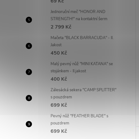
69 Kč
Jednoruční meč "HONOR AND
STRENGTH!" na kontaktní šerm
2 799 Kč
Mačeta "BLACK BARRACUDA" - II.
Jakost
450 Kč
Malý pevný nůž "MINI KATANA" se
stojánkem - II.jakost
400 Kč
Zálesácká sekera "CAMP SPLITTER"
s pouzdrem
699 Kč
Pevný nůž "FEATHER BLADE" s
pouzdrem
699 Kč