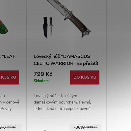
ž "LEAF
Lovecký nůž "DAMASCUS
CELTIC WARRIOR" na přežití!
799 Kč
 KOŠÍKU
DO KOŠÍKU
Skladem
vou
Lovecký nůž s falešným
m v cenové
damaškovým povrchem. Pevná,
 Pevný
jednosečná ostrá čepel z pevné
zdro z
oceli. Pevné nylonové pouzdro
součástí balení.
29%
-36%
699 Kč
1 099 Kč