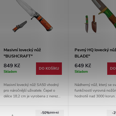
Masivní lovecký nůž
Pevný HQ lovecký nů
"BUSHCRAFT"
BLADE"
849 Kč
649 Kč
DO KOŠÍKU
DO
Skladem
Skladem
Masivní lovecký nůž SA50 vhodný
Nádherný nůž, který se s
pro náročnější uživatele. Čepel o
funkčností vyrovná nožů
délce 18,2 cm je vyrobena z nerez
hodnotě nad 3000 korun.
oceli 3cr13 a je vysoce ostrá.
nůž z kvalitní oceli + pou
Masivní záštita a skvělá ergonomie.
pevné hovězí kůže.
-50%
-
Nylonové pouzdro s dvojitým
999 Kč