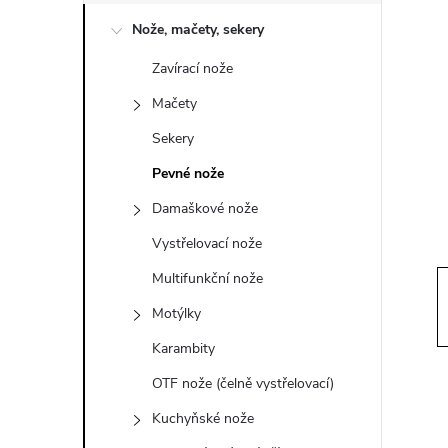
o
Nože, mačety, sekery
s
Zavírací nože
t
Mačety
r
Sekery
Pevné nože
a
Damaškové nože
n
Vystřelovací nože
Multifunkční nože
n
Motýlky
í
Karambity
OTF nože (čelně vystřelovací)
p
Kuchyňské nože