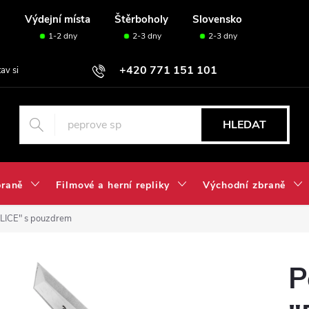
u
Výdejní místa
Štěrboholy
Slovensko
1-2 dny
2-3 dny
2-3 dny
+420 771 151 101
tav si svou sadu✅
HLEDAT
braně
Filmové a herní repliky
Východní zbraně
LICE" s pouzdrem
P