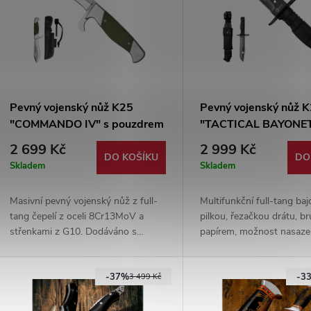
Pevný vojenský nůž K25
Pevný vojenský nůž 
"COMMANDO IV" s pouzdrem
"TACTICAL BAYONE
a křesadlem
2 699 Kč
2 999 Kč
DO KOŠÍKU
DO
Skladem
Skladem
Masivní pevný vojenský nůž z full-
Multifunkční full-tang baj
tang čepelí z oceli 8Cr13MoV a
pilkou, řezačkou drátu, 
střenkami z G10. Dodáváno s
papírem, možnost nasaze
koženým pouzdrem, které obsahuje
zbraň. Čepel z kvalitní oce
křesadlo a lze jej zavěsit za opasek.
7Cr17MoV s titanovým p
-37%
-3
3 499 Kč