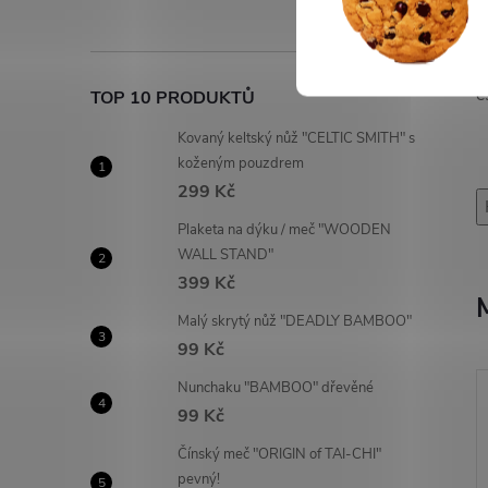
E
p
z
e
TOP 10 PRODUKTŮ
Kovaný keltský nůž "CELTIC SMITH" s
koženým pouzdrem
299 Kč
Plaketa na dýku / meč "WOODEN
WALL STAND"
399 Kč
Malý skrytý nůž "DEADLY BAMBOO"
99 Kč
Nunchaku "BAMBOO" dřevěné
99 Kč
Čínský meč "ORIGIN of TAI-CHI"
pevný!