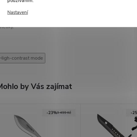
používáním.
DC nůž nebo záložní vybavení do batohu. Kombinace
řírodních materiálů a funkční konstrukce z něj dělá
Nastavení
ajímavou volbu i pro sběratele a fanoušky japonské
stetiky.
High-contrast mode
Mohlo by Vás zajímat
-23%
-2
3 499 Kč