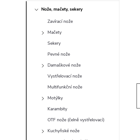
o
Nože, mačety, sekery
s
Zavírací nože
t
Mačety
r
Sekery
Pevné nože
a
Damaškové nože
n
Vystřelovací nože
Multifunkční nože
n
Motýlky
í
Karambity
OTF nože (čelně vystřelovací)
p
Kuchyňské nože