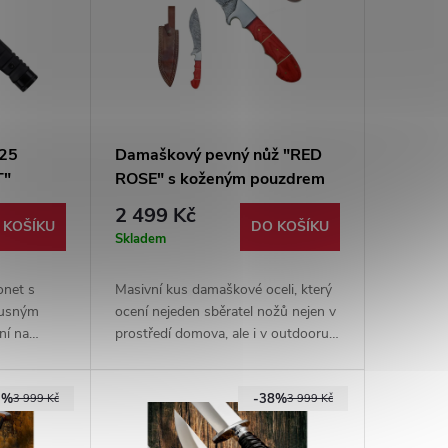
K25
Damaškový pevný nůž "RED
T"
ROSE" s koženým pouzdrem
2 499 Kč
 KOŠÍKU
DO KOŠÍKU
Skladem
onet s
Masivní kus damaškové oceli, který
brusným
ocení nejeden sběratel nožů nejen v
ní na
prostředí domova, ale i v outdooru.
li
Dobrý nůž, jehož součástí je i pevné
ovlakem.
kožené pouzdro.
3%
-38%
3 999 Kč
3 999 Kč