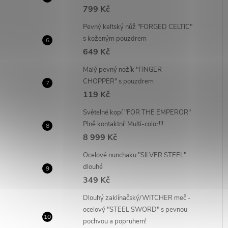
799 Kč
Pevný keltský nůž "FORGED CELTIC"
s koženým pouzdrem
649 Kč
Malý pevný nožík "FINGER
CHOPPER" s pouzdrem
119 Kč
Světelné kopí "FOR THE EMPEROR"
Plně kontaktní! Multi-color!!!
8 999 Kč
Ocelové nunchaku "SILVER STEEL"
dlouhé
349 Kč
Dlouhý zaklínačský/WITCHER meč -
ocelový "STEEL SWORD" s pevnou
pochvou a popruhem!