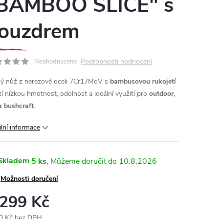
BAMBOO SLICE" s
ouzdrem
Podrobnosti hodnocení
Neohodnoceno
ý nůž z nerezové oceli 7Cr17MoV s
bambusovou rukojetí
zí nízkou hmotnost, odolnost a ideální využití pro
outdoor,
a bushcraft
.
ilní informace
Skladem
5 ks
10.8.2026
Možnosti doručení
 299 Kč
0 Kč bez DPH