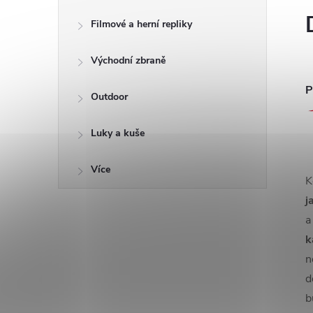
Filmové a herní repliky
Východní zbraně
P
Outdoor
Luky a kuše
Více
K
j
a
k
n
d
b