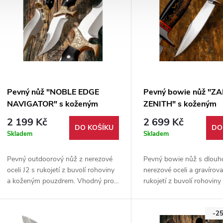
Pevný nůž "NOBLE EDGE
Pevný bowie nůž "Z
NAVIGATOR" s koženým
ZENITH" s koženým
pouzdrem
pouzdrem
2 199 Kč
2 699 Kč
DO KOŠÍKU
DO
Skladem
Skladem
Pevný outdoorový nůž z nerezové
Pevný bowie nůž s dlouho
oceli J2 s rukojetí z buvolí rohoviny
nerezové oceli a gravírov
a koženým pouzdrem. Vhodný pro
rukojetí z buvolí rohovin
bushcraft, táboření, sbírku i
pro outdoor a rybaření. S
každodenní nošení.
kožené pouzdro.
-2