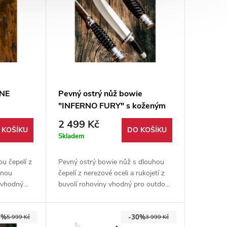
ANE
Pevný ostrý nůž bowie
"INFERNO FURY" s koženým
pouzdrem
2 499 Kč
 KOŠÍKU
DO KOŠÍKU
Skladem
u čepelí z
Pevný ostrý bowie nůž s dlouhou
anou
čepelí z nerezové oceli a rukojetí z
y vhodný
buvolí rohoviny vhodný pro outdoor
oučástí je
a bushcraft. Součástí je kožené
pouzdro.
5%
-30%
5 999 Kč
3 999 Kč