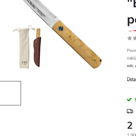
"
p
Pevn
nabí
edc 
Deta
2
1 90