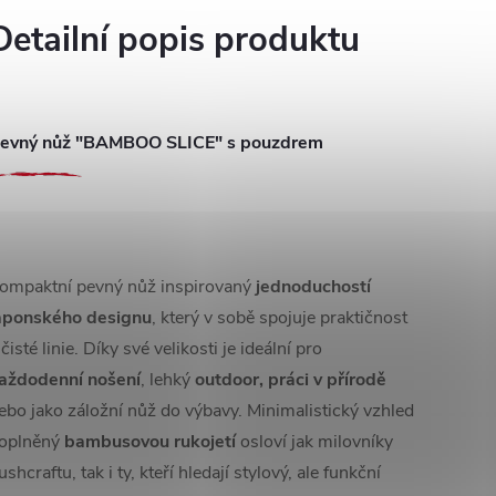
Detailní popis produktu
evný nůž "BAMBOO SLICE" s pouzdrem
ompaktní pevný nůž inspirovaný
jednoduchostí
aponského designu
, který v sobě spojuje praktičnost
 čisté linie. Díky své velikosti je ideální pro
aždodenní nošení
, lehký
outdoor,
práci v přírodě
ebo jako záložní nůž do výbavy. Minimalistický vzhled
oplněný
bambusovou rukojetí
osloví jak milovníky
ushcraftu, tak i ty, kteří hledají stylový, ale funkční