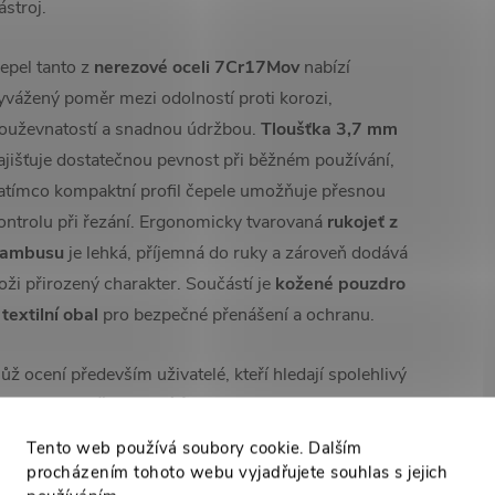
ástroj.
epel tanto z
nerezové oceli 7Cr17Mov
nabízí
yvážený poměr mezi odolností proti korozi,
ouževnatostí a snadnou údržbou.
Tloušťka 3,7 mm
ajišťuje dostatečnou pevnost při běžném používání,
atímco kompaktní profil čepele umožňuje přesnou
ontrolu při řezání. Ergonomicky tvarovaná
rukojeť z
ambusu
je lehká, příjemná do ruky a zároveň dodává
oži přirozený charakter. Součástí je
kožené pouzdro
 textilní obal
pro bezpečné přenášení a ochranu.
ůž ocení především uživatelé, kteří hledají spolehlivý
ástroj pro
každodenní úkoly
– od přípravy jídla v
řírodě až po drobné práce na táboře. Díky
nízké
Tento web používá soubory cookie. Dalším
motnosti
a kompaktním rozměrům je vhodný i jako
procházením tohoto webu vyjadřujete souhlas s jejich