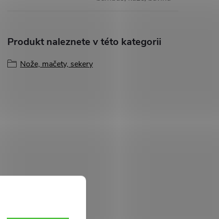
Produkt naleznete v této kategorii
Nože, mačety, sekery