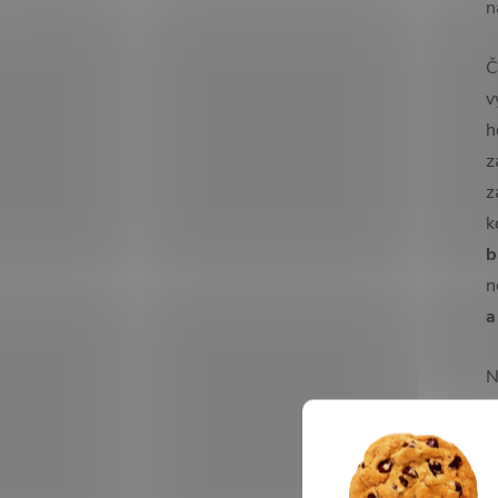
n
Č
v
h
z
z
k
b
n
a
N
n
p
h