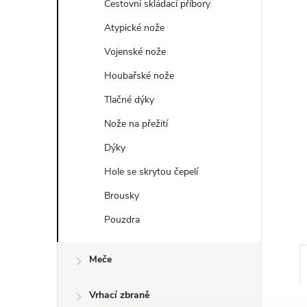
a
Cestovní skládací příbory
n
Atypické nože
Vojenské nože
e
Houbařské nože
l
Tlačné dýky
Nože na přežití
Dýky
Hole se skrytou čepelí
Brousky
Pouzdra
Meče
Vrhací zbraně