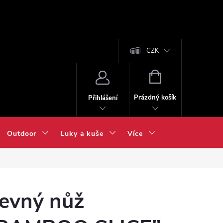
CZK
NÁKUPNÍ
KOŠÍK
Prázdný košík
Přihlášení
Outdoor
Luky a kuše
Více
evný nůž