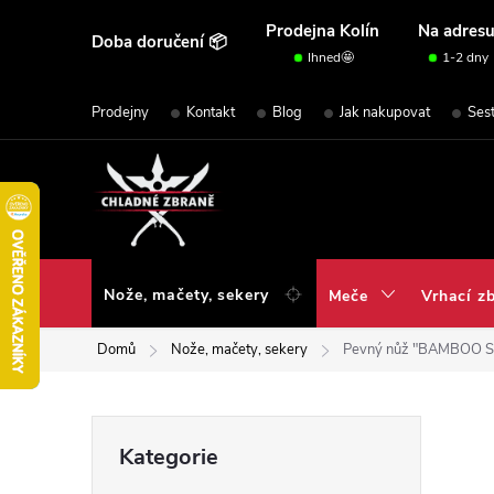
Přejít
Prodejna Kolín
Na adres
Doba doručení 📦
na
Ihned🤩
1-2 dny
obsah
Prodejny
Kontakt
Blog
Jak nakupovat
Ses
Nože, mačety, sekery
Meče
Vrhací z
Domů
Nože, mačety, sekery
Pevný nůž "BAMBOO S
P
Přeskočit
Kategorie
kategorie