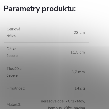
Parametry produktu:
Celková
23 cm
délka
:
Délka
11,5 cm
čepele
:
Tloušťka
3,7 mm
čepele
:
Hmotnost
:
142 g
nerezová ocel 7Cr17Mov,
Materiál
:
bambus, kůže, bavlna