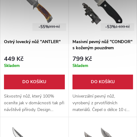
-55%
-53%
999 Kč
1 699 Kč
Ostrý lovecký nůž "ANTLER"
Masivní pevný nůž "CONDOR"
s koženým pouzdrem
449 Kč
799 Kč
Skladem
Skladem
DO KOŠÍKU
DO KOŠÍKU
Skvostný nůž, který 100%
Univerzální pevný nůž,
oceníte jak v domácnosti tak při
vyrobený z prvotřídních
návštěvě přírody. Design
materiálů. Čepel o délce 10 cm
rukojeti simuluje jelení paroh.
z nerezové oceli 3cr13. Rukojeť
z vysokotlakého laminátu G10.
Kožené pouzdro na opasek.