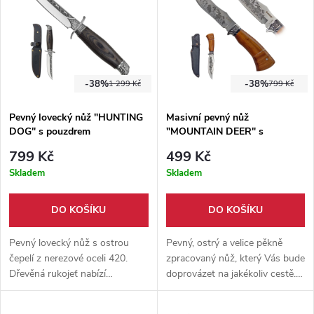
-38%
-38%
1 299 Kč
799 Kč
Pevný lovecký nůž "HUNTING
Masivní pevný nůž
DOG" s pouzdrem
"MOUNTAIN DEER" s
pouzdrem
799 Kč
499 Kč
Skladem
Skladem
DO KOŠÍKU
DO KOŠÍKU
Pevný lovecký nůž s ostrou
Pevný, ostrý a velice pěkně
čepelí z nerezové oceli 420.
zpracovaný nůž, který Vás bude
Dřevěná rukojeť nabízí
doprovázet na jakékoliv cestě.
pohodlný úchop při práci v
Masivní dřevěné tělo je opravdu
přírodě. Součástí je kožené
výstavním kouskem a v