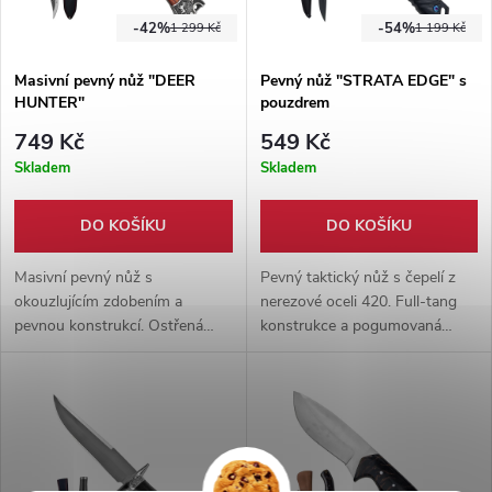
-42%
-54%
1 299 Kč
1 199 Kč
Masivní pevný nůž "DEER
Pevný nůž "STRATA EDGE" s
HUNTER"
pouzdrem
749 Kč
549 Kč
Skladem
Skladem
DO KOŠÍKU
DO KOŠÍKU
Masivní pevný nůž s
Pevný taktický nůž s čepelí z
okouzlujícím zdobením a
nerezové oceli 420. Full-tang
pevnou konstrukcí. Ostřená
konstrukce a pogumovaná
čepel o délce 14,5 cm. Full-tang
rukojeť zajišťují jistotu při práci.
provedení + pevné nylonové
Součástí je nylonové pouzdro.
pouzdro na opasek.