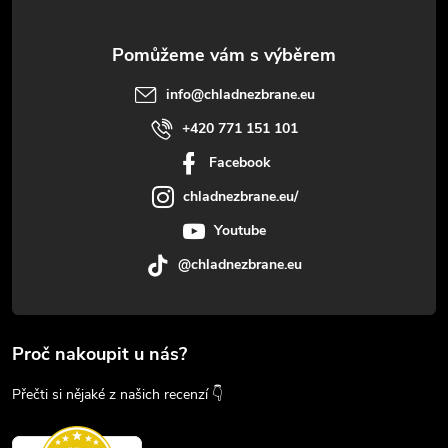
info
@
chladnezbrane.eu
+420 771 151 101
Facebook
chladnezbrane.eu/
Youtube
@chladnezbrane.eu
Proč nakoupit u nás?
Přečti si nějaké z našich recenzí 👇