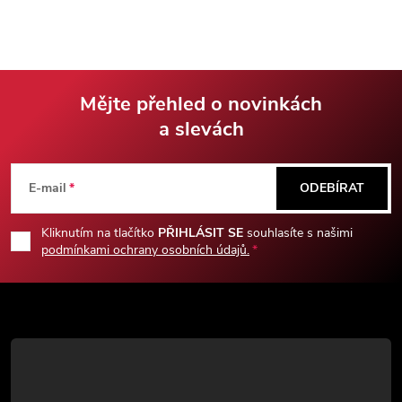
vhodnější pro širší ruce.
7Cr13, dodáváno s nylonovým
Pouzdro součástí balení.
pouzdrem.
Mějte přehled o novinkách
a slevách
Z
á
E-mail
ODEBÍRAT
p
Kliknutím na tlačítko
PŘIHLÁSIT SE
souhlasíte s našimi
podmínkami ochrany osobních údajů.
a
t
í