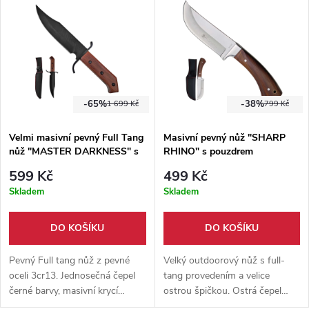
pouzdro.
kombinaci s dlouhou 14,5cm
čepelí je tak vskutku skvělým
nožem v poměru cena/výkon.
-65%
-38%
1 699 Kč
799 Kč
Velmi masivní pevný Full Tang
Masivní pevný nůž "SHARP
nůž "MASTER DARKNESS" s
RHINO" s pouzdrem
pouzdrem
599 Kč
499 Kč
Skladem
Skladem
DO KOŠÍKU
DO KOŠÍKU
Pevný Full tang nůž z pevné
Velký outdoorový nůž s full-
oceli 3cr13. Jednosečná čepel
tang provedením a velice
černé barvy, masivní krycí
ostrou špičkou. Ostrá čepel
záštita a mohutná rukojeť,
vyrobena z nerezové oceli