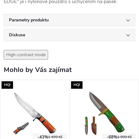
EDGE" je i nylonové pouzdro s uchycením na pásek.
Parametry produktu
Diskuse
High-contrast mode
Mohlo by Vás zajímat
HQ!
HQ!
-43%
-68%
1 499 Kč
1 999 Kč