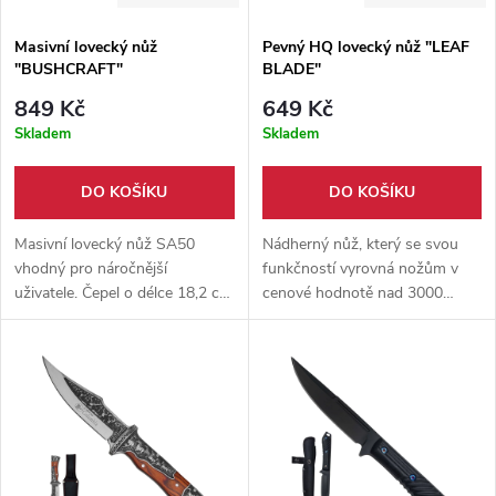
Masivní lovecký nůž
Pevný HQ lovecký nůž "LEAF
"BUSHCRAFT"
BLADE"
849 Kč
649 Kč
Skladem
Skladem
DO KOŠÍKU
DO KOŠÍKU
Masivní lovecký nůž SA50
Nádherný nůž, který se svou
vhodný pro náročnější
funkčností vyrovná nožům v
uživatele. Čepel o délce 18,2 cm
cenové hodnotě nad 3000
je vyrobena z nerez oceli 3cr13
korun. Pevný nůž z kvalitní oceli
a je vysoce ostrá. Masivní
+ pouzdro z pevné hovězí kůže.
záštita a skvělá ergonomie.
Nylonové pouzdro s dvojitým
jištěním.