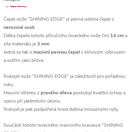
Čepel nože "SHINING EDGE" je pevná odolná čepel z
nerezové oceli
.
Délka čepele tohoto příručního loveckého nože činí
14 cm
a
síla materiálu je
3 mm
.
Jedná se tak o
masivní pevnou čepel
s klínovým výbrusem
a ostřím jako břitva.
Rukojeť nože "SHINING EDGE" je záležitostí pro pořádnou
ruku.
Masivní střenky z
pravého dřeva
poskytují kvalitní úchop a
oporu při jakémkoliv úkonu.
Rukojeť je pak podpořená hned dvěma mosaznými nýty.
Součástí tohoto loveckého masivního krasavce "SHINING