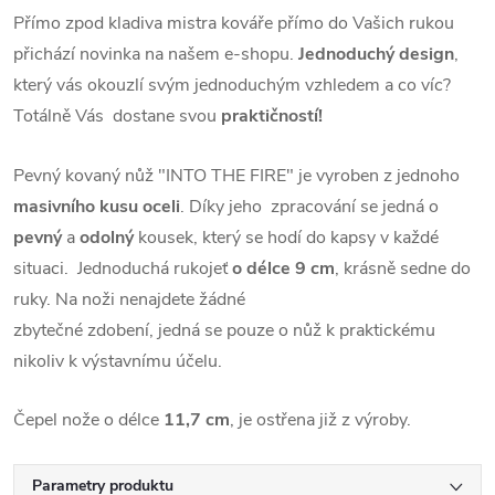
Přímo zpod kladiva mistra kováře přímo do Vašich rukou
přichází novinka na našem e-shopu.
Jednoduchý design
,
který vás okouzlí svým jednoduchým vzhledem a co víc?
Totálně Vás
dostane svou
praktičností!
Pevný kovaný nůž "INTO THE FIRE" je vyroben z jednoho
masivního kusu oceli
. Díky jeho
zpracování se jedná o
pevný
a
odolný
kousek, který se hodí do kapsy v každé
situaci.
Jednoduchá rukojeť
o délce 9 cm
, krásně sedne do
ruky. Na noži nenajdete žádné
zbytečné zdobení, jedná se pouze o nůž k praktickému
nikoliv k výstavnímu účelu.
Čepel nože o délce
11,7 cm
, je ostřena již z výroby.
Parametry produktu