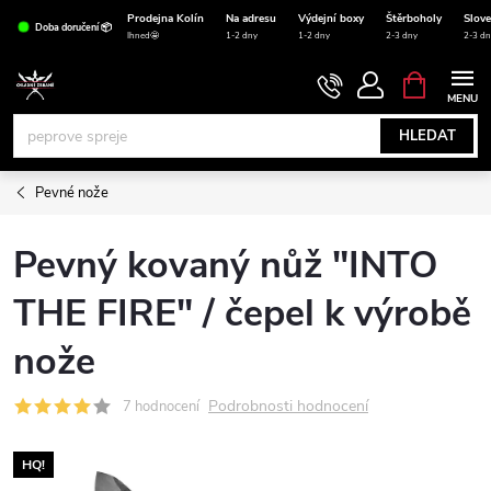
Přejít
Prodejna Kolín
Na adresu
Výdejní boxy
Štěrboholy
Slov
Doba doručení 📦
na
Ihned🤩
1-2 dny
1-2 dny
2-3 dny
2-3 dn
obsah
NÁKUPNÍ
KOŠÍK
HLEDAT
Pevné nože
Pevný kovaný nůž "INTO
THE FIRE" / čepel k výrobě
nože
Podrobnosti hodnocení
7 hodnocení
HQ!