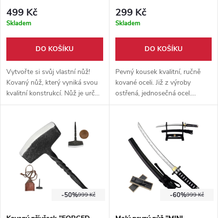
499 Kč
299 Kč
Skladem
Skladem
DO KOŠÍKU
DO KOŠÍKU
Vytvořte si svůj vlastní nůž!
Pevný kousek kvalitní, ručně
Kovaný nůž, který vyniká svou
kované oceli. Již z výroby
kvalitní konstrukcí. Nůž je určen
ostřená, jednosečná ocel.
pro dodělání dle svých vlastních
Vhodné na vrhání. Praktický
představ. Je vyrobený z
design bez zbytečného
karbonové oceli 1096.
zdobení.
-50%
-60%
999 Kč
999 Kč