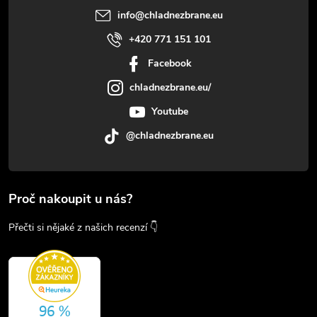
info
@
chladnezbrane.eu
+420 771 151 101
Facebook
chladnezbrane.eu/
Youtube
@chladnezbrane.eu
Proč nakoupit u nás?
Přečti si nějaké z našich recenzí 👇