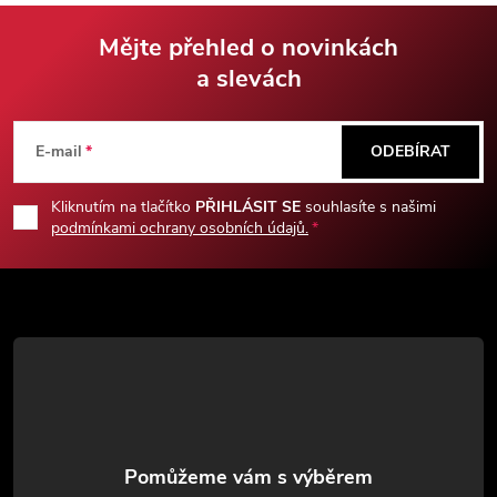
Mějte přehled o novinkách
a slevách
Z
á
E-mail
ODEBÍRAT
p
Kliknutím na tlačítko
PŘIHLÁSIT SE
souhlasíte s našimi
podmínkami ochrany osobních údajů.
a
t
í