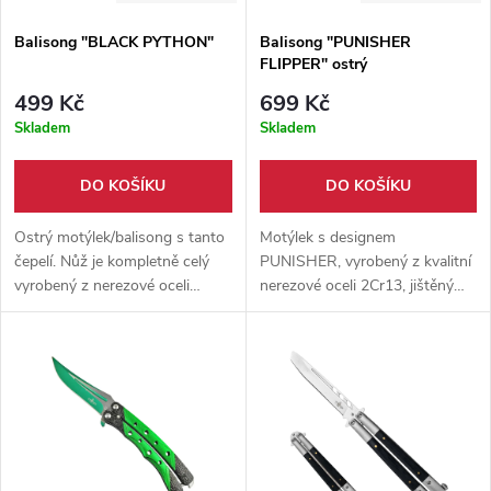
Balisong "BLACK PYTHON"
Balisong "PUNISHER
FLIPPER" ostrý
499 Kč
699 Kč
Skladem
Skladem
DO KOŠÍKU
DO KOŠÍKU
Ostrý motýlek/balisong s tanto
Motýlek s designem
čepelí. Nůž je kompletně celý
PUNISHER, vyrobený z kvalitní
vyrobený z nerezové oceli
nerezové oceli 2Cr13, jištěný
3Cr13, s váhou 160g jde tak o
pevnými šrouby. Vhodný jak
ideální motýlek na každodenní
pro začátečníka tak
nošení.
pokročilého.