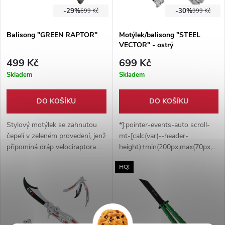
-29%
-30%
699 Kč
999 Kč
Balisong "GREEN RAPTOR"
Motýlek/balisong "STEEL
VECTOR" - ostrý
499 Kč
699 Kč
Skladem
Skladem
DO KOŠÍKU
DO KOŠÍKU
Stylový motýlek se zahnutou
*]:pointer-events-auto scroll-
čepelí v zeleném provedení, jenž
mt-[calc(var(--header-
připomíná dráp velociraptora.
height)+min(200px,max(70px,20sv
Rukojeť vyrobena z hliníku,
dir="auto" data-turn-
HQ!
obdařena protiskluzovým
id="request-68d645b1-52a0-
povrchem.
8332-a0cf-e445c12f6913-3"
data-testid="conversation-
turn-109" data-scroll-
anchor="true" data-
turn="assistant"