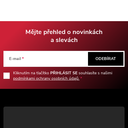
obdařena pohodlným
ostřím.
protiskluzovým povrchem.
Mějte přehled o novinkách
a slevách
Z
á
E-mail
ODEBÍRAT
p
Kliknutím na tlačítko
PŘIHLÁSIT SE
souhlasíte s našimi
podmínkami ochrany osobních údajů.
a
t
í