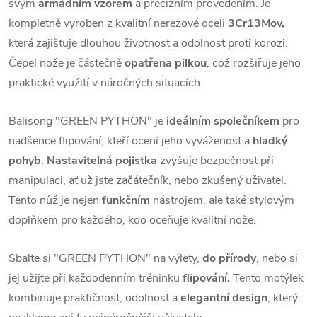
svým
armádním vzorem
a precizním provedením. Je
kompletně vyroben z kvalitní nerezové oceli
3Cr13Mov,
která zajišťuje dlouhou životnost a odolnost proti korozi.
Čepel nože je částečně
opatřena pilkou
, což rozšiřuje jeho
praktické využití v náročných situacích.
Balisong "GREEN PYTHON" je
ideálním společníkem
pro
nadšence flipování, kteří ocení jeho vyváženost a
hladký
pohyb
.
Nastavitelná pojistka
zvyšuje bezpečnost při
manipulaci, ať už jste začátečník, nebo zkušený uživatel.
Tento nůž je nejen
funkčním
nástrojem, ale také stylovým
doplňkem pro každého, kdo oceňuje kvalitní nože.
Sbalte si "GREEN PYTHON" na výlety,
do přírody
, nebo si
jej užijte při každodenním tréninku
flipování.
Tento motýlek
kombinuje praktičnost, odolnost a
elegantní design
, který