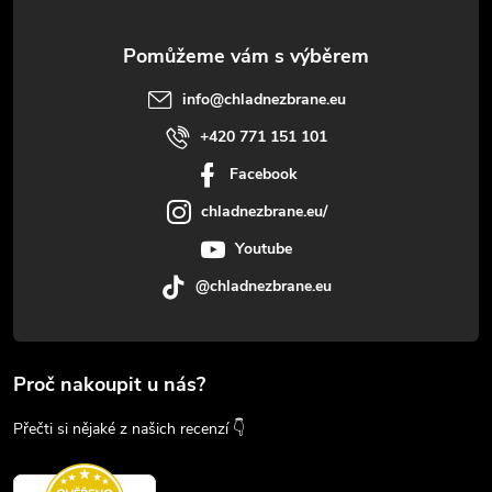
info
@
chladnezbrane.eu
+420 771 151 101
Facebook
chladnezbrane.eu/
Youtube
@chladnezbrane.eu
Proč nakoupit u nás?
Přečti si nějaké z našich recenzí 👇