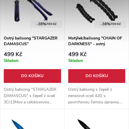
-38%
-38%
799 Kč
799 Kč
Ostrý balisong "STARGAZER
Motýlek/balisong "CHAIN OF
DAMASCUS"
DARKNESS" - ostrý
499 Kč
499 Kč
Skladem
Skladem
DO KOŠÍKU
DO KOŠÍKU
Ostrý balisong "STARGAZER
Ostrý balisong s čepelí z
DAMASCUS" s čepelí z oceli
nerezové oceli 420, s
3Cr13Mov a celokovovou
povrchovou černou úpravou.
rukojetí. Robustní motýlkový
Rukojeti připomínající řetěz jsou
nůž s moderním 3D designem.
také vyrobené z nerezové oceli.
Délka 22,8 cm.