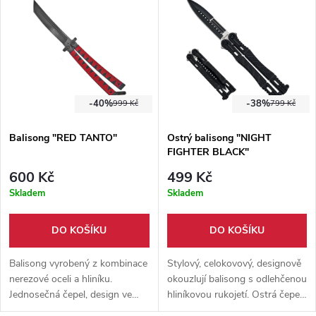
spíše pro pokročilé flippery.
Dodáváno se sametovým
pouzdrem.
-40%
-38%
999 Kč
799 Kč
Balisong "RED TANTO"
Ostrý balisong "NIGHT
FIGHTER BLACK"
600 Kč
499 Kč
Skladem
Skladem
DO KOŠÍKU
DO KOŠÍKU
Balisong vyrobený z kombinace
Stylový, celokovový, designově
nerezové oceli a hliníku.
okouzlují balisong s odlehčenou
Jednosečná čepel, design ve
hliníkovou rukojetí. Ostrá čepel
stylu japonského tanta. Rukojeť
z nerezové oceli s jednotným