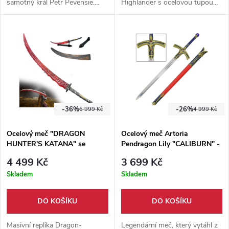
samotný král Petr Pevensie.
Highlander s ocelovou tupou
Meč je vyroben z nerezové oceli
čepelí a dřevěnou rukojetí.
a je dodáván s dřevěnou
Součástí balení je nástěnná
plaketou na zeď.
plaketa pro stylové vystavení
-36%
-26%
6 999 Kč
4 999 Kč
Ocelový meč "DRAGON
Ocelový meč Artoria
HUNTER'S KATANA" se
Pendragon Lily "CALIBURN" -
stojánkem - Elden Ring
Fate
4 499 Kč
3 699 Kč
Skladem
Skladem
DO KOŠÍKU
DO KOŠÍKU
Masivní replika Dragon-
Legendární meč, který vytáhl z