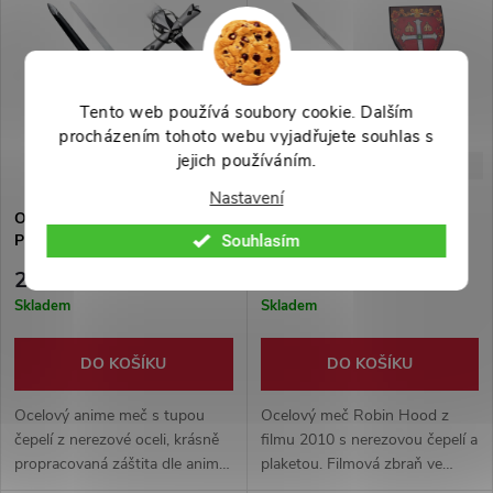
slitiny. Dekorativní meč o
ocelovým povrchem.
celkové délce 107 cm,.
dekorační plaketa součástí
balení.
Tento web používá soubory cookie. Dalším
procházením tohoto webu vyjadřujete souhlas s
jejich používáním.
-33%
-33%
3 999 Kč
3 999 Kč
Nastavení
Ocelový meč Jeanne d'Arc "LA
Ocelový meč "SWORD OF
PUCELLE" - Fate/Apocrypha
ROBIN HOOD" s plaketou
Souhlasím
2 699 Kč
2 699 Kč
Skladem
Skladem
DO KOŠÍKU
DO KOŠÍKU
Ocelový anime meč s tupou
Ocelový meč Robin Hood z
čepelí z nerezové oceli, krásně
filmu 2010 s nerezovou čepelí a
propracovaná záštita dle anime
plaketou. Filmová zbraň ve
předlohy. Perfektní doplněk do
středověkém stylu pro