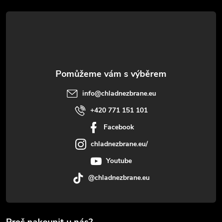
t
í
info
@
chladnezbrane.eu
+420 771 151 101
Facebook
chladnezbrane.eu/
Youtube
@chladnezbrane.eu