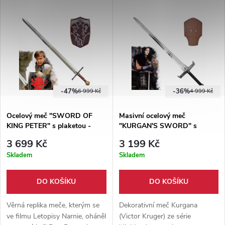
sbírky či pro cosplay. Dodáváno
sběratele a fanoušky legendy
s dřevěnou pochvou.
Sherwoodu.
-47%
-36%
6 999 Kč
4 999 Kč
Ocelový meč "SWORD OF
Masivní ocelový meč
KING PETER" s plaketou -
"KURGAN'S SWORD" s
Letopisy Narnie
plaketou - Highlander
3 699 Kč
3 199 Kč
Skladem
Skladem
DO KOŠÍKU
DO KOŠÍKU
Věrná replika meče, kterým se
Dekorativní meč Kurgana
ve filmu Letopisy Narnie, oháněl
(Victor Kruger) ze série