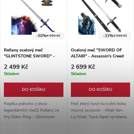
-50%
-33%
4 999 Kč
3 999 Kč
Rellany ocelový meč
Ocelový meč "SWORD OF
"GLINTSTONE SWORD" -
ALTAIR" - Assassin's Creed
Elden Ring
2 499 Kč
2 699 Kč
Skladem
Skladem
DO KOŠÍKU
DO KOŠÍKU
Replika jednoho z dvou
Meč který nosil na svém boku
legendárních mečů Rellany ze
mocný assassin - Altaïr Ibn-
hry Elden Ring - Glintstone
LaʼAhad. Tupá čepel vyrobena z
Sword. Ocelová čepel, rukojeť a
nerezové oceli, rukojeť omotaná
modré prvky jsou z hliníkové
eko-kůží a dřevěná pochva s