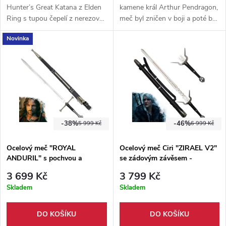
Hunter’s Great Katana z Elden
kamene král Arthur Pendragon,
Ring s tupou čepelí z nerezové
meč byl zničen v boji a poté byl
oceli, dekorovanou pochvou a
nahrazen od Lady of the Lake
Novinka
stojánkem pro vystavení na
známým Excalibur mečem.
stůl/poličku.
-38%
-46%
5 999 Kč
6 999 Kč
Ocelový meč "ROYAL
Ocelový meč Ciri "ZIRAEL V2"
ANDURIL" s pochvou a
se zádovým závěsem -
popruhem - Pán Prstenů
Zaklínač / The Witcher 4
3 699 Kč
3 799 Kč
Skladem
Skladem
DO KOŠÍKU
DO KOŠÍKU