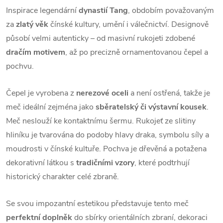
Inspirace legendární
dynastií Tang
, obdobím považovaným
za
zlatý věk
čínské kultury, umění i válečnictví. Designově
působí velmi autenticky – od masivní rukojeti zdobené
dračím motivem
, až po precizně ornamentovanou čepel a
pochvu.
Čepel je vyrobena z
nerezové oceli
a není ostřená, takže je
meč ideální zejména jako
sběratelský či výstavní kousek
.
Meč neslouží ke kontaktnímu šermu. Rukojeť ze slitiny
hliníku je tvarována do podoby hlavy draka, symbolu síly a
moudrosti v čínské kultuře. Pochva je dřevěná a potažena
dekorativní látkou s
tradičními vzory
, které podtrhují
historický charakter celé zbraně.
Se svou impozantní estetikou představuje tento meč
perfektní doplněk
do sbírky orientálních zbraní, dekoraci