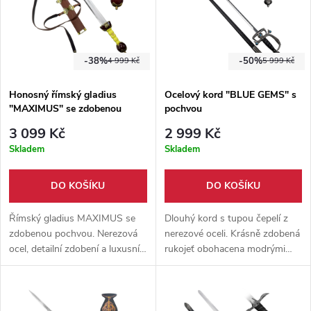
-38%
-50%
4 999 Kč
5 999 Kč
Honosný římský gladius
Ocelový kord "BLUE GEMS" s
"MAXIMUS" se zdobenou
pochvou
pochvou
3 099 Kč
2 999 Kč
Skladem
Skladem
DO KOŠÍKU
DO KOŠÍKU
Římský gladius MAXIMUS se
Dlouhý kord s tupou čepelí z
zdobenou pochvou. Nerezová
nerezové oceli. Krásně zdobená
ocel, detailní zdobení a luxusní
rukojeť obohacena modrými
vzhled. Ideální pro sběratele,
kamínky, nádherný kousek do
cosplay i stylovou výstavku.
Vaší sbírky či jako doplněk na
výstavu.