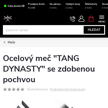
Přejít
Prodejna Kolín
Na adresu
Výdejní boxy
Štěrboholy
Slov
Doba doručení 📦
na
Ihned🤩
1-2 dny
1-2 dny
2-3 dny
2-3 dn
obsah
NÁKUPNÍ
KOŠÍK
HLEDAT
Meče
Ocelový meč "TANG
DYNASTY" se zdobenou
pochvou
Podrobnosti hodnocení
Neohodnoceno