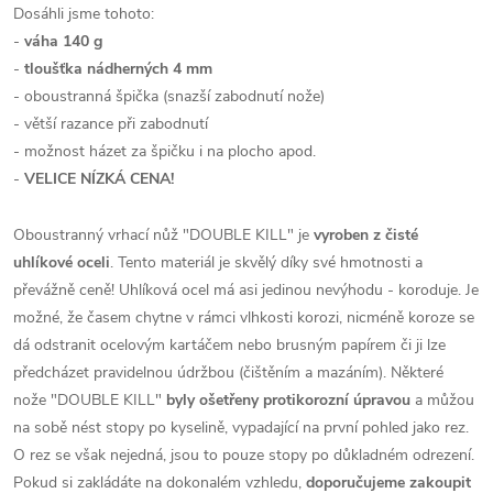
Dosáhli jsme tohoto:
-
váha 140 g
-
tloušťka nádherných 4 mm
- oboustranná špička (snazší zabodnutí nože)
- větší razance při zabodnutí
- možnost házet za špičku i na plocho apod.
-
VELICE NÍZKÁ CENA!
Oboustranný vrhací nůž "DOUBLE KILL" je
vyroben z čisté
uhlíkové oceli
. Tento materiál je skvělý díky své hmotnosti a
převážně ceně! Uhlíková ocel má asi jedinou nevýhodu - koroduje. Je
možné, že časem chytne v rámci vlhkosti korozi, nicméně koroze se
dá odstranit ocelovým kartáčem nebo brusným papírem či ji lze
předcházet pravidelnou údržbou (čištěním a mazáním). Některé
nože "DOUBLE KILL"
byly ošetřeny protikorozní úpravou
a můžou
na sobě nést stopy po kyselině, vypadající na první pohled jako rez.
O rez se však nejedná, jsou to pouze stopy po důkladném odrezení.
Pokud si zakládáte na dokonalém vzhledu,
doporučujeme zakoupit