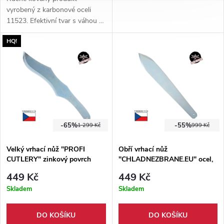
vyrobený z karbonové oceli
11523. Efektivní tvar s váhou v
přední části. Větší razance při
HQ!
zabodnutí.
-65%
-55%
1 299 Kč
999 Kč
Velký vrhací nůž "PROFI
Obří vrhací nůž
CUTLERY" zinkový povrch
"CHLADNEZBRANE.EU" ocel,
zinek
449 Kč
449 Kč
Skladem
Skladem
DO KOŠÍKU
DO KOŠÍKU