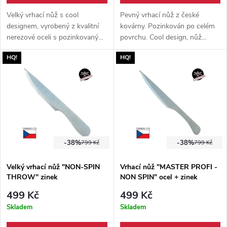
Velký vrhací nůž s cool
Pevný vrhací nůž z české
designem, vyrobený z kvalitní
kovárny. Pozinkován po celém
nerezové oceli s pozinkovaným
povrchu. Cool design, nůž
povrchem. Skvělý nůž pro
určený pro pokročilé vrhače.
HQ!
HQ!
začátečníky i pokročilé.
Protiskluzová úprava.
-38%
-38%
799 Kč
799 Kč
Velký vrhací nůž "NON-SPIN
Vrhací nůž "MASTER PROFI -
THROW" zinek
NON SPIN" ocel + zinek
499 Kč
499 Kč
Skladem
Skladem