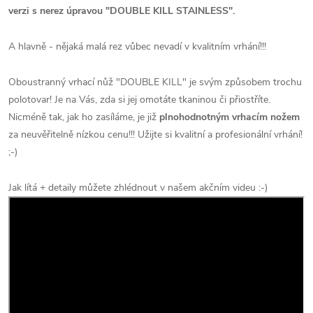
verzi s nerez úpravou "DOUBLE KILL STAINLESS".
A hlavně - nějaká malá rez vůbec nevadí v kvalitním vrhání!!!
Oboustranný vrhací nůž "DOUBLE KILL" je svým způsobem trochu
polotovar! Je na Vás, zda si jej omotáte tkaninou či přiostříte.
Nicméně tak, jak ho zasíláme, je již
plnohodnotným vrhacím nožem
za neuvěřitelně nízkou cenu!!! Užijte si kvalitní a profesionální vrhání!
;-)
Jak lítá + detaily můžete zhlédnout v našem akčním videu :-)