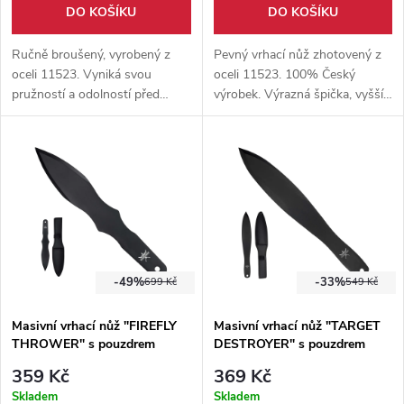
DO KOŠÍKU
DO KOŠÍKU
Ručně broušený, vyrobený z
Pevný vrhací nůž zhotovený z
oceli 11523. Vyniká svou
oceli 11523. 100% Český
pružností a odolností před
výrobek. Výrazná špička, vyšší
zlomením.
zátěž při tréninku. Vhodný pro
pokročilé.
-49%
-33%
699 Kč
549 Kč
Masivní vrhací nůž "FIREFLY
Masivní vrhací nůž "TARGET
THROWER" s pouzdrem
DESTROYER" s pouzdrem
359 Kč
369 Kč
Skladem
Skladem