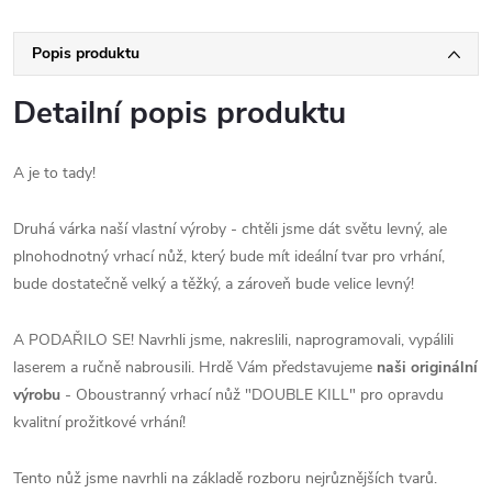
Popis produktu
Detailní popis produktu
A je to tady!
Druhá várka naší vlastní výroby - chtěli jsme dát světu levný, ale
plnohodnotný vrhací nůž, který bude mít ideální tvar pro vrhání,
bude dostatečně velký a těžký, a zároveň bude velice levný!
A PODAŘILO SE! Navrhli jsme, nakreslili, naprogramovali, vypálili
laserem a ručně nabrousili. Hrdě Vám představujeme
naši originální
výrobu
- Oboustranný vrhací nůž "DOUBLE KILL" pro opravdu
kvalitní prožitkové vrhání!
Tento nůž jsme navrhli na základě rozboru nejrůznějších tvarů.