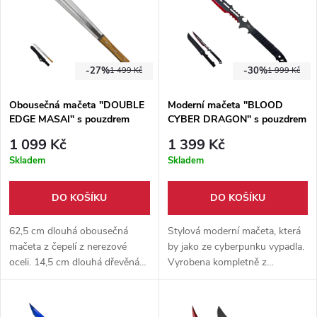
-27%
-30%
1 499 Kč
1 999 Kč
Obousečná mačeta "DOUBLE
Moderní mačeta "BLOOD
EDGE MASAI" s pouzdrem
CYBER DRAGON" s pouzdrem
1 099 Kč
1 399 Kč
Skladem
Skladem
DO KOŠÍKU
DO KOŠÍKU
62,5 cm dlouhá obousečná
Stylová moderní mačeta, která
mačeta z čepelí z nerezové
by jako ze cyberpunku vypadla.
oceli. 14,5 cm dlouhá dřevěná
Vyrobena kompletně z
rukojeť. Dodáváno s nylonovým
nerezové oceli 420 a gumovým
pouzdrem s možností zavěšení
opletem rukojeti, dodávána s
na rameno.
nylonovým pouzdrem.