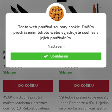
tvarované rukojeti s gumovým
Vhodná na cosplay upíra, ale
opletem poskytuje jistý úchop a
obstojí i v přírodě.
je dodávána včetně praktického
nylonového pouzdra pro
Tento web používá soubory cookie. Dalším
bezpečné přenášení.
procházením tohoto webu vyjadřujete souhlas s
jejich používáním.
-27%
-42%
1 499 Kč
2 499 Kč
Nastavení
Příruční mačeta "THE
Masivní mačeta "RAMBO IV"
Souhlasím
SCREAM" s pouzdrem
1 099 Kč
1 449 Kč
Skladem
Skladem
DO KOŠÍKU
DO KOŠÍKU
49.50 cm dlouhá příruční
Vzhledově přesná kopie mačety
mačeta vyrobena z nerezové
Johna Ramba ze 4 dílu. Nejedná
oceli 3Cr13. Rukojeť opletená
se o repliku ale funkční nástroj.