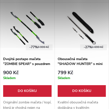
tkaninou, dodáváno v
Součástí balení je pouzdro z
nylonovém pouzdře.
ekokůže.
-77%
-27%
3 999 Kč
1 099 Kč
Dvojitá postapo mačeta
Obousečná mačeta
"ZOMBIE SPEAR" s pouzdrem
"SHADOW HUNTER" s mini
vrhacími noži!
900 Kč
799 Kč
Skladem
Skladem
DO KOŠÍKU
DO KOŠÍKU
Originální zombie mačeta / kopí,
Kvalitní obousečná mačeta
která je vhodná nejen na
dodávána v kvalitním