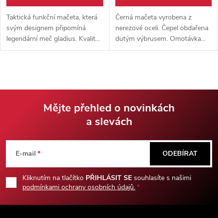
Taktická funkční mačeta, která
Černá mačeta vyrobena z
svým designem připomíná
nerezové oceli. Čepel obdařena
legendární meč gladius. Kvalitní
dutým výbrusem. Omotávka
zpracování, hrot na rozbíjení
rukojeti jako u samurajského
skel a nylonové pouzdro.
meče. Nylonové pouzdro
součástí balení.
Mějte přehled o novinkách
a slevách
Z
á
E-mail
ODEBÍRAT
p
Kliknutím na tlačítko
PŘIHLÁSIT SE
souhlasíte s našimi
podmínkami ochrany osobních údajů.
a