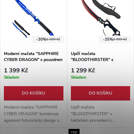
-30%
-35%
1 999 Kč
1 999 Kč
Moderní mačeta "SAPPHIRE
Upíří mačeta
CYBER DRAGON" s pouzdrem
"BLOODTHIRSTER" s
pouzdrem
1 399 Kč
1 299 Kč
Skladem
Skladem
DO KOŠÍKU
DO KOŠÍKU
Moderní mačeta "SAPPHIRE
Upíří mačeta
CYBER DRAGON" kombinuje
"BLOODTHIRSTER" v
agresivní futuristický design s
taktickém provedení s
vysokou odolností nerezové
nylonovým pouzdrem.
HQ!
oceli 420. Díky ergonomicky
Vyvedeno z nerezové oceli.