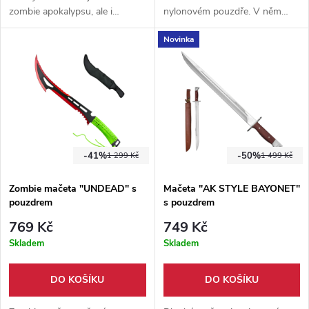
zombie apokalypsu, ale i
nylonovém pouzdře. V něm
praktické používání. Lze
naleznete i dva vrhací nože!
Novinka
používat jako 2 mačety, nebo
Mačeta je plně funkční, určená
spojenou dvousečnou zbraň.
k sekání.
-41%
-50%
1 299 Kč
1 499 Kč
Zombie mačeta "UNDEAD" s
Mačeta "AK STYLE BAYONET"
pouzdrem
s pouzdrem
769 Kč
749 Kč
Skladem
Skladem
DO KOŠÍKU
DO KOŠÍKU