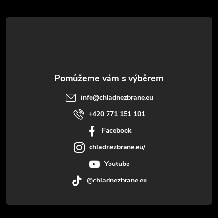
t
í
info
@
chladnezbrane.eu
+420 771 151 101
Facebook
chladnezbrane.eu/
Youtube
@chladnezbrane.eu