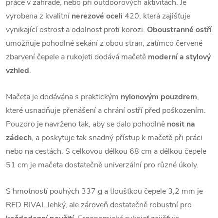
práce v zahradě, nebo při outdoorových aktivitách. Je
vyrobena z kvalitní
nerezové oceli
420, která zajišťuje
vynikající ostrost a odolnost proti korozi.
Oboustranné ostří
umožňuje pohodlné sekání z obou stran, zatímco červené
zbarvení čepele a rukojeti dodává mačetě
moderní a stylový
vzhled
.
Mačeta je dodávána s praktickým
nylonovým pouzdrem
,
které usnadňuje přenášení a chrání ostří před poškozením.
Pouzdro je navrženo tak, aby se dalo pohodlně
nosit na
zádech
, a poskytuje tak snadný přístup k mačetě při práci
nebo na cestách. S celkovou délkou 68 cm a délkou čepele
51 cm je mačeta dostatečně univerzální pro různé úkoly.
S hmotností pouhých 337 g a tloušťkou čepele 3,2 mm je
RED RIVAL lehký, ale zároveň dostatečně robustní pro