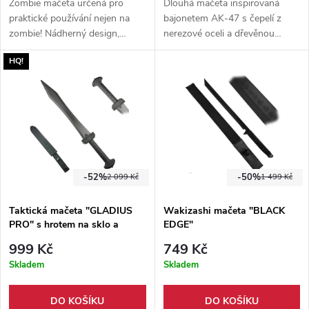
Zombie mačeta určená pro
Dlouhá mačeta inspirovaná
praktické používání nejen na
bajonetem AK-47 s čepelí z
zombie! Nádherný design,
nerezové oceli a dřevěnou
celková délka 60 cm, nerezová
rukojetí. Vojensky laděné
HQ!
ocel, pouzdro na rameno v
provedení doplňuje pouzdro ze
balení.
syntetické kůže pro uložení a
přenášení.
-52%
-50%
2 099 Kč
1 499 Kč
Taktická mačeta "GLADIUS
Wakizashi mačeta "BLACK
PRO" s hrotem na sklo a
EDGE"
pouzdrem
999 Kč
749 Kč
Skladem
Skladem
DO KOŠÍKU
DO KOŠÍKU