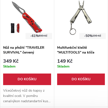
-61%
-50%
899 Kč
299 Kč
Nůž na přežití "TRAVELER
Multifunkční kleště
SURVIVAL" červený
"MULTITOOLS" na klíče
349 Kč
149 Kč
Skladem
Skladem
DO KOŠÍKU
DO KOŠÍKU
Víceúčelový nůž do kapsy z
kvalitní oceli. V poměru
cena/výkon nadstandartní kus.
Více funkčních nástrojů v