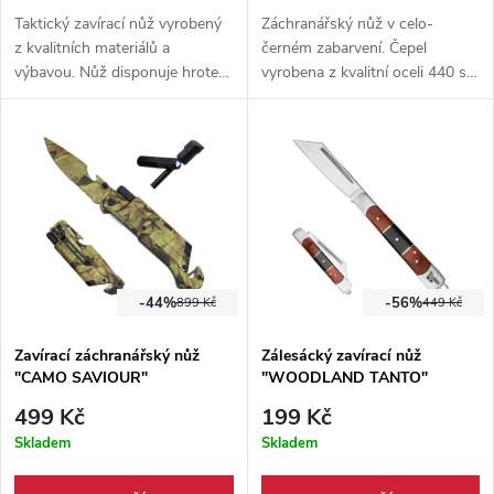
Taktický zavírací nůž vyrobený
Záchranářský nůž v celo-
z kvalitních materiálů a
černém zabarvení. Čepel
výbavou. Nůž disponuje hrotem
vyrobena z kvalitní oceli 440 s
na sklo, pilkou, řezačkou pásů,
titanovou povrchovou úpravou.
křesadlem, svítilnou, kovovým
Pevné pouzdro + svítilna,
klipem a je dodáván s
křesadlo, hrot na sklo a čepel
nylonovým pouzdrem.
na pásy.
-44%
-56%
899 Kč
449 Kč
Zavírací záchranářský nůž
Zálesácký zavírací nůž
"CAMO SAVIOUR"
"WOODLAND TANTO"
multifunkční
499 Kč
199 Kč
Skladem
Skladem