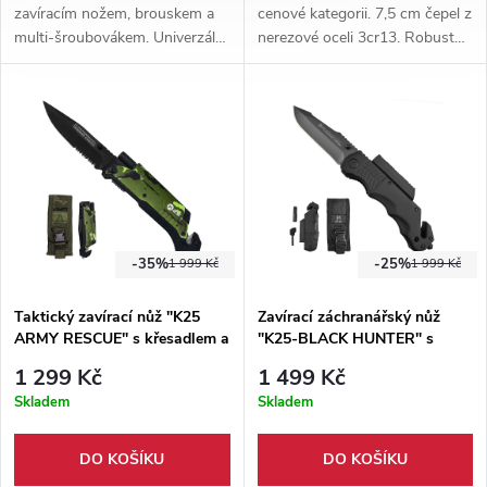
zavíracím nožem, brouskem a
cenové kategorii. 7,5 cm čepel z
multi-šroubovákem. Univerzální
nerezové oceli 3cr13. Robustní
sada pro každodenní použití, či
kapesní klip pro bezpečné
do přírody.
nošení kdekoliv. Kombinace
pouze oceli a dřeva.
-35%
-25%
1 999 Kč
1 999 Kč
Taktický zavírací nůž "K25
Zavírací záchranářský nůž
ARMY RESCUE" s křesadlem a
"K25-BLACK HUNTER" s
svítilnou
pouzdrem
1 299 Kč
1 499 Kč
Skladem
Skladem
DO KOŠÍKU
DO KOŠÍKU