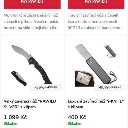
DO KOŠÍKU
DO KOŠÍKU
Multifunkční záchranářský nůž
Tradiční zavírací nůž s čepelí
s čepelí s pilkou, řezačem pásů,
tvaru tanto z nerezové oceli
hrotem na sklo a pojistkou liner
3CR13 a rukojetí z barevného
lock. Součástí výbavy je také
dřeva. Elegantní, odolný a
křesadlo se svítilnou, otvírák a
praktický společník do přírody i
kapesní klip.
pro každodenní použití.
-56%
-80%
2 499 Kč
1 999 Kč
Velký zavírací nůž "RAWILD
Luxusní zavírací nůž "i-KNIFE"
SILVER" s klipem
s klipem
1 099 Kč
400 Kč
Skladem
Skladem