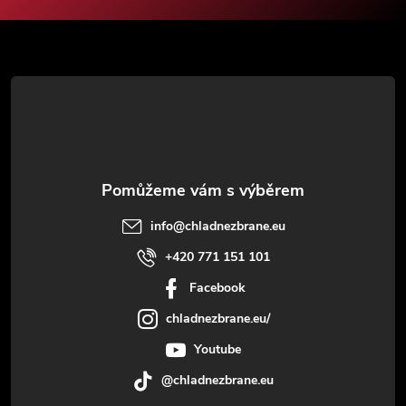
a
t
í
info
@
chladnezbrane.eu
+420 771 151 101
Facebook
chladnezbrane.eu/
Youtube
@chladnezbrane.eu