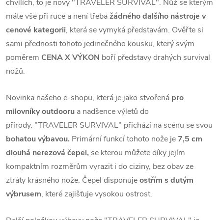
chvílích, to je nový "TRAVELER SURVIVAL".
Nůž se kterým
máte vše při ruce a není třeba
žádného dalšího nástroje v
cenové kategorii
, která se vymyká představám.
Ověřte si
sami přednosti tohoto jedinečného kousku, který svým
poměrem
CENA X VÝKON
boří představy drahých survival
nožů.
Novinka našeho e-shopu, která je jako stvořená
pro
milovníky outdooru
a nadšence výletů do
přírody.
"TRAVELER SURVIVAL" přichází na scénu se svou
bohatou výbavou.
Primární funkcí tohoto nože je
7,5 cm
dlouhá nerezová čepel,
se kterou můžete díky jejím
kompaktním rozměrům vyrazit i do ciziny, bez obav ze
ztráty krásného nože.
Čepel disponuje
ostřím s dutým
výbrusem
, které zajišťuje vysokou ostrost.