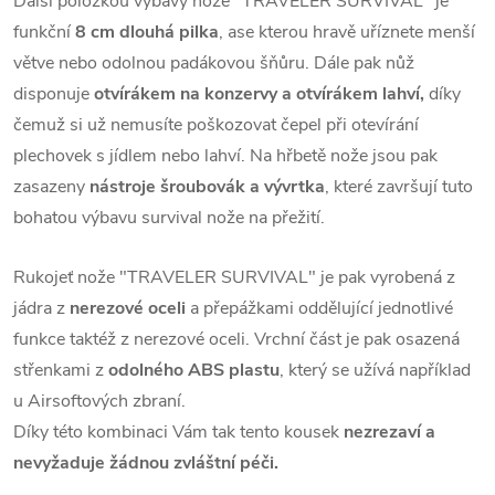
Další položkou výbavy nože "TRAVELER SURVIVAL" je
funkční
8 cm dlouhá pilka
, a
se kterou hravě uříznete menší
větve nebo odolnou padákovou šňůru.
Dále pak nůž
disponuje
otvírákem na konzervy a otvírákem lahví,
díky
čemuž si už nemusíte poškozovat čepel při otevírání
plechovek s jídlem nebo lahví.
Na hřbetě nože jsou pak
zasazeny
nástroje šroubovák a vývrtka
, které završují tuto
bohatou výbavu survival nože na přežití.
Rukojeť nože "TRAVELER SURVIVAL" je pak vyrobená z
jádra z
nerezové oceli
a přepážkami oddělující jednotlivé
funkce taktéž z nerezové oceli.
Vrchní část je pak osazená
střenkami z
odolného ABS plastu
, který se užívá například
u Airsoftových zbraní.
Díky této kombinaci Vám tak tento kousek
nezrezaví a
nevyžaduje žádnou zvláštní péči.