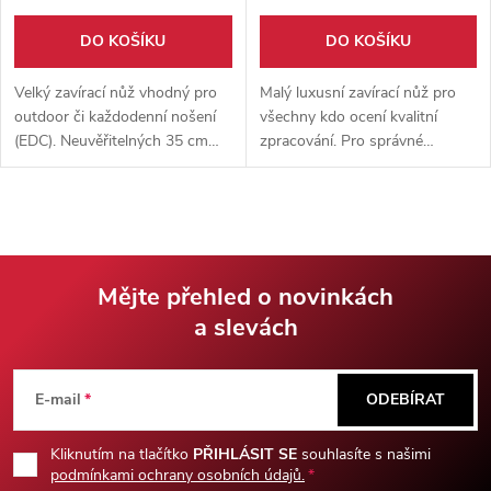
DO KOŠÍKU
DO KOŠÍKU
Velký zavírací nůž vhodný pro
Malý luxusní zavírací nůž pro
outdoor či každodenní nošení
všechny kdo ocení kvalitní
(EDC). Neuvěřitelných 35 cm
zpracování. Pro správné
dlouhý zavírací nůž s čepelí z
jablíčkáře a milovníky Iphonu
nerezové oceli 7Cr13Mov a
máme tento jedinečný kousek z
kovovým klipem.
těch nejlepších materiálů.
Mějte přehled o novinkách
a slevách
Z
á
E-mail
ODEBÍRAT
p
Kliknutím na tlačítko
PŘIHLÁSIT SE
souhlasíte s našimi
podmínkami ochrany osobních údajů.