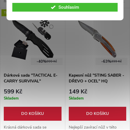
nástroji, jenž Vám mohou
ozdobený lebkami z nerezové
doslova zachránit život.
oceli. Z vnitřní strany je nůž
Souhlasím
Tip
HQ!
Dodáváno v dárkovém balení.
vybaven klipem na opasek.
-40%
-63%
999 Kč
399 Kč
Dárková sada "TACTICAL E-
Kapesní nůž "STING SABER -
CARRY SURVIVAL"
DŘEVO + OCEL" HQ
599 Kč
149 Kč
Skladem
Skladem
DO KOŠÍKU
DO KOŠÍKU
Krásná dárková sada se
Nejlepší zavírací nůž v této