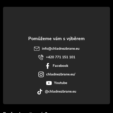
t
í
info
@
chladnezbrane.eu
+420 771 151 101
Facebook
chladnezbrane.eu/
Youtube
@chladnezbrane.eu