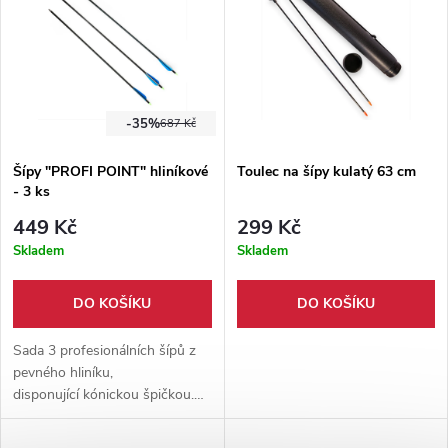
-35%
687 Kč
Šípy "PROFI POINT" hliníkové
Toulec na šípy kulatý 63 cm
- 3 ks
449 Kč
299 Kč
Skladem
Skladem
DO KOŠÍKU
DO KOŠÍKU
Sada 3 profesionálních šípů z
pevného hliníku,
disponující kónickou špičkou.
Celková délka šípu je
úctyhodných 80 cm. Vhodný