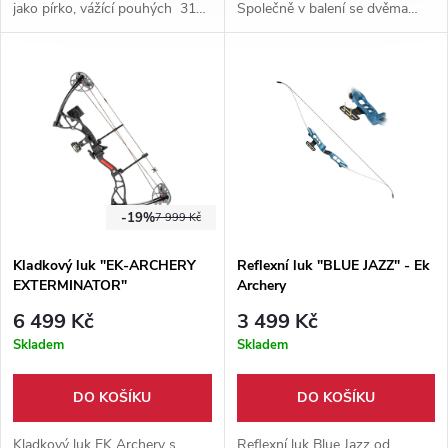
jako pírko, vážící pouhých 31
Společně v balení se dvěma
gramů. Letky zbarvené v
šípy, toulcem a chráničem,
kombinaci černé a červené
vhodný pro praváky i leváky. V
barvy.
černé či dřevěné barvě.
Vhodný pro začínající střelce a
kluby. Síla nátahu 30 - 35 lb.
-19%
7 999 Kč
Kladkový luk "EK-ARCHERY
Reflexní luk "BLUE JAZZ" - Ek
EXTERMINATOR"
Archery
6 499 Kč
3 499 Kč
Skladem
Skladem
DO KOŠÍKU
DO KOŠÍKU
Kladkový luk EK Archery s
Reflexní luk Blue Jazz od