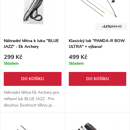
-44%
899 Kč
Náhradní tětiva k luku "BLUE
Klasický luk "PANDA-R BOW
JAZZ" - Ek Archery
ULTRA" + výbava!
299 Kč
499 Kč
Skladem
Skladem
DO KOŠÍKU
DO KOŠÍKU
Náhradní tětiva Ek Archery pro
reflexní luk BLUE JAZZ . Pro
dlouhou životnost tětivy je
nutné správné ošetřování
voskem na tětivy a nestřílet bez
použití šípu.