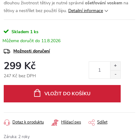
dlouhou životnost tětivy je nutné správné
ošetřování voskem
na
tětivy a nestřílet bez použití šípu.
Detailní informace
Skladem
1 ks
11.8.2026
Možnosti doručení
299 Kč
247 Kč bez DPH
Měrná
cena:
VLOŽIT DO KOŠÍKU
Dotaz k produktu
Hlídací pes
Sdílet
Záruka
:
2 roky