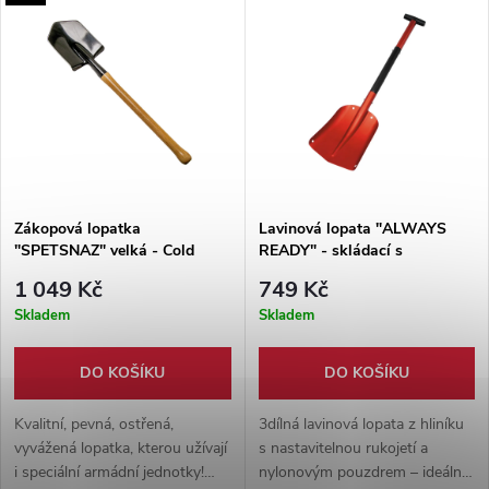
kempování a další outdoorové
aktivity.
Zákopová lopatka
Lavinová lopata "ALWAYS
"SPETSNAZ" velká - Cold
READY" - skládací s
Steel
pouzdrem
1 049 Kč
749 Kč
Skladem
Skladem
DO KOŠÍKU
DO KOŠÍKU
Kvalitní, pevná, ostřená,
3dílná lavinová lopata z hliníku
vyvážená lopatka, kterou užívají
s nastavitelnou rukojetí a
i speciální armádní jednotky!
nylonovým pouzdrem – ideální