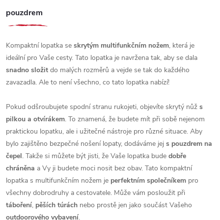
pouzdrem
Kompaktní lopatka se
skrytým multifunkčním nožem
, která je
ideální pro Vaše cesty. Tato lopatka je navržena tak, aby se dala
snadno složit
do malých rozměrů a vejde se tak do každého
zavazadla. Ale to není všechno, co tato lopatka nabízí!
Pokud odšroubujete spodní stranu rukojeti, objevíte skrytý nůž
s
pilkou a otvírákem
. To znamená, že budete mít při sobě nejenom
praktickou lopatku, ale i užitečné nástroje pro různé situace. Aby
bylo zajištěno bezpečné nošení lopaty, dodáváme jej
s pouzdrem na
čepel
. Takže si můžete být jisti, že Vaše lopatka bude
dobře
chráněna
a Vy ji budete moci nosit bez obav. Tato kompaktní
lopatka s multifunkčním nožem je
perfektním společníkem
pro
všechny dobrodruhy a cestovatele. Může vám posloužit při
táboření
,
pěších túrách
nebo prostě jen jako součást Vašeho
outdoorového vybavení
.