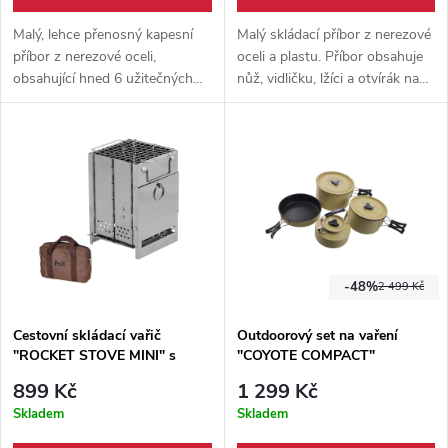
Malý, lehce přenosný kapesní
Malý skládací příbor z nerezové
příbor z nerezové oceli,
oceli a plastu. Příbor obsahuje
obsahující hned 6 užitečných
nůž, vidličku, lžíci a otvírák na
nástrojů ke stolování. Vše
lahve a konzervy. Příbor lze
zabalené v pevném nylonovém
rozložit na 2 díly.
pouzdře.
-48%
2 499 Kč
Cestovní skládací vařič
Outdoorový set na vaření
"ROCKET STOVE MINI" s
"COYOTE COMPACT"
pouzdrem
899 Kč
1 299 Kč
Skladem
Skladem