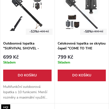
-53%
-58%
1 499 Kč
1 899 Kč
Outdoorová lopatka
Celokovová lopatka se skrytou
"SURVIVAL SHOVEL -
čepelí "COME TO THE
COMPACT" 10 funkcí
OUTSIDE" 7in1!
699 Kč
799 Kč
Skladem
Skladem
DO KOŠÍKU
DO KOŠÍKU
Multifunkční outdoorová
lopatka s 10 funkcemi. Menší
rozměry a maximální využití
spolu s podtrhnutou cenou z ní
HQ!
tvoří ideál na táboření,