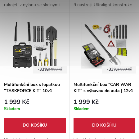
rukojetí z nylonu se skelnými
9 nástroji. Ultralight konstrukce
vlákny. Kompaktní konstrukce
- pouze 175 g. Vhodná pro
se hodí do kempu, auta, batohu
cestovatele, bushcraftery,
i nouzové výbavy do přírody.
outdoorové nadšence a trampy.
-33%
-33%
2 999 Kč
2 999 Kč
Multifunkční box s lopatkou
Multifunkční box "CAR WAR
"TASKFORCE KIT" 10v1
KIT" s výbavou do auta | 12v1
1 999 Kč
1 999 Kč
Skladem
Skladem
DO KOŠÍKU
DO KOŠÍKU