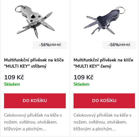
opasek.
opasek.
-56%
-56%
249 Kč
249 Kč
Multifunkční přívěsek na klíče
Multifunkční přívěsek na klíče
"MULTI KEY" stříbrný
"MULTI KEY" černý
109 Kč
109 Kč
Skladem
Skladem
DO KOŠÍKU
DO KOŠÍKU
Celokovový přívěšek na klíče s
Celokovový přívěšek na klíče s
nožem, svítilnou, otvírákem,
nožem, svítilnou, otvírákem,
křížovým a plochým
křížovým a plochým
šroubovákem. Vysoká kvalita a
šroubovákem. Vysoká kvalita a