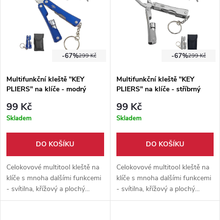
-67%
-67%
299 Kč
299 Kč
Multifunkční kleště "KEY
Multifunkční kleště "KEY
PLIERS" na klíče - modrý
PLIERS" na klíče - stříbrný
99 Kč
99 Kč
Skladem
Skladem
DO KOŠÍKU
DO KOŠÍKU
Celokovové multitool kleště na
Celokovové multitool kleště na
klíče s mnoha dalšími funkcemi
klíče s mnoha dalšími funkcemi
- svítilna, křížový a plochý
- svítilna, křížový a plochý
šroubovák, otvírák, nůž, pilka.
šroubovák, otvírák, nůž, pilka.
Dodáváno s pouzdrem na
Dodáváno s pouzdrem na