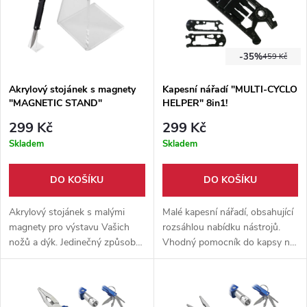
-35%
459 Kč
Akrylový stojánek s magnety
Kapesní nářadí "MULTI-CYCLO
"MAGNETIC STAND"
HELPER" 8in1!
299 Kč
299 Kč
Skladem
Skladem
DO KOŠÍKU
DO KOŠÍKU
Akrylový stojánek s malými
Malé kapesní nářadí, obsahující
magnety pro výstavu Vašich
rozsáhlou nabídku nástrojů.
nožů a dýk. Jedinečný způsob
Vhodný pomocník do kapsy na
jak mít Vaše oblíbené nože vždy
daleké cesty na kole.
na očích.