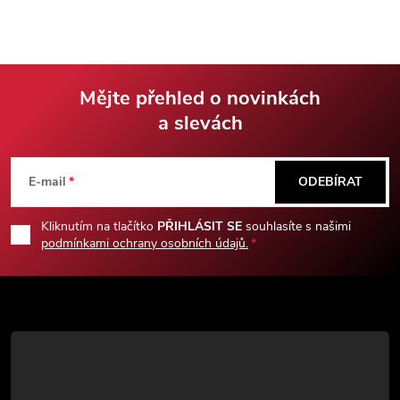
maximální funkčnost.
maximální funkčnost.
Mějte přehled o novinkách
a slevách
Z
á
E-mail
ODEBÍRAT
p
Kliknutím na tlačítko
PŘIHLÁSIT SE
souhlasíte s našimi
podmínkami ochrany osobních údajů.
a
t
í