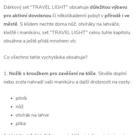
Dárkový set "TRAVEL LIGHT" obsahuje
důležitou výbavu
pro aktivní dovolenou
či
několikadenní pobyt v
přírodě i ve
městě
. S klidem nechte doma nůž, otvíráky na lahváče,
kleště i manikúru, set "TRAVEL LIGHT" celou tuhle kapitolu
obsáhne a ještě přidá mnohem víc.
Co všechno tahle vychytávka obsahuje?
1.
Nožík s kroužkem pro zavěšení na klíče
. Skvěle doplní
nebo zcela nahradí vaši manikúru a další drobnosti na cesty:
pilník
nůž
otvírák na lahve
pilka