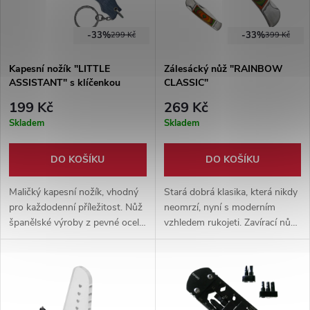
baterka.
-33%
-33%
299 Kč
399 Kč
Kapesní nožík "LITTLE
Zálesácký nůž "RAINBOW
ASSISTANT" s klíčenkou
CLASSIC"
199 Kč
269 Kč
Skladem
Skladem
DO KOŠÍKU
DO KOŠÍKU
Maličký kapesní nožík, vhodný
Stará dobrá klasika, která nikdy
pro každodenní příležitost. Nůž
neomrzí, nyní s moderním
španělské výroby z pevné oceli
vzhledem rukojeti. Zavírací nůž
a rukojetí, dřevěným obložením
s čepelí z nerezové oceli a
rukojeti a závěsem na klíče.
dřevěnými nýtovanými
střenkami.