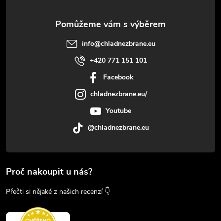
info
@
chladnezbrane.eu
+420 771 151 101
Facebook
chladnezbrane.eu/
Youtube
@chladnezbrane.eu
Proč nakoupit u nás?
Přečti si nějaké z našich recenzí 👇