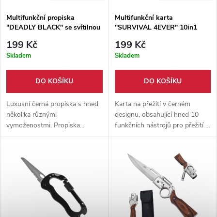
Multifunkční propiska
Multifunkční karta
"DEADLY BLACK" se svítilnou
"SURVIVAL 4EVER" 10in1
199 Kč
199 Kč
Skladem
Skladem
DO KOŠÍKU
DO KOŠÍKU
Luxusní černá propiska s hned
Karta na přežití v černém
několika různými
designu, obsahující hned 10
vymoženostmi. Propiska
funkčních nástrojů pro přežití v
obsahuje skrytý nůž s napůl
nepříznivých podmínkách.
pilkovou čepelí, klip do kapsy, a
Skladný a lehce mobilní
svítilnu.
pomocník do kapsy.