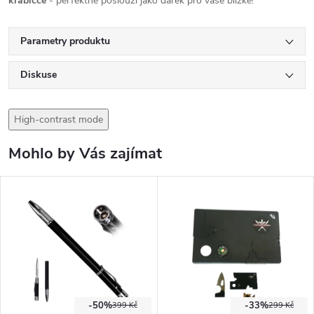
krabičce
- perfektně poslouží jako dárek pro vaše blízké!
Parametry produktu
Diskuse
High-contrast mode
Mohlo by Vás zajímat
-50%
-33%
399 Kč
299 Kč