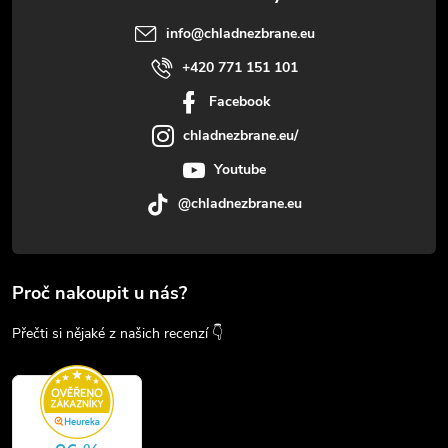
info
@
chladnezbrane.eu
+420 771 151 101
Facebook
chladnezbrane.eu/
Youtube
@chladnezbrane.eu
Proč nakoupit u nás?
Přečti si nějaké z našich recenzí 👇