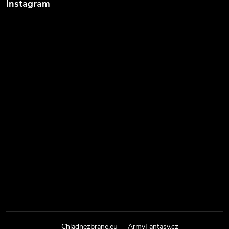
Instagram
Chladnezbrane.eu
ArmyFantasy.cz