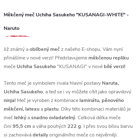
Měkčený meč Uchiha Sasukeho "KUSANAGI-WHITE" -
Naruto
Již známý a
oblíbený meč
z našeho E-shopu, Vám nyní
přinášíme v nové verzi! Představujeme
měkčenou repliku
meče
Uchiha Sasukeho
"KUSANAGI" v nové
bílé verzi!
Tento meč je symbolem rivala hlavní postavy
Naruta,
Uchiha Sasukeho
, a teď se i vy můžete cítit jako opravdový
ninja!
Meč je vyroben z kombinace
laminátu, pěnového
měkčení, latexu
a
plastu
. Díky této kombinaci materiálů je
meč
lehký
a
snadno ovladatelný
. Celková délka meče
činí
95,5 cm
a váha pouhých
222 g
. I přes svou bílou barvu
si zachovává
detaily
originálního meče co nejvěrněji.