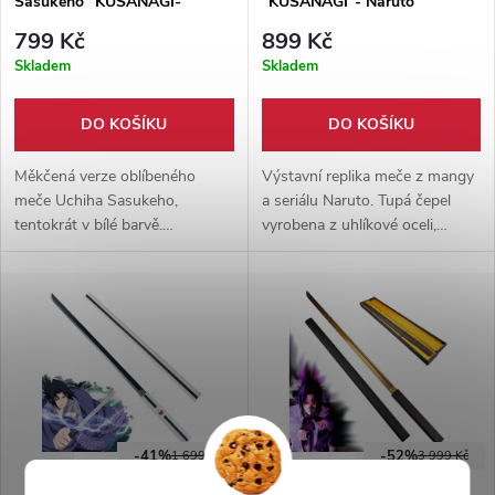
Sasukeho "KUSANAGI-
"KUSANAGI"- Naruto
WHITE" - Naruto
799 Kč
899 Kč
Skladem
Skladem
DO KOŠÍKU
DO KOŠÍKU
Měkčená verze oblíbeného
Výstavní replika meče z mangy
meče Uchiha Sasukeho,
a seriálu Naruto. Tupá čepel
tentokrát v bílé barvě.
vyrobena z uhlíkové oceli,
Vyrobeno v
dřevěná, lakovaná pochva i
kombinaci laminátu, pěnového
rukojeť. Vynikající doplněk ke
měkčení, latexu a plastu.
cosplayi.
Pouzdro součástí balení.
-41%
-52%
1 699 Kč
3 999 Kč