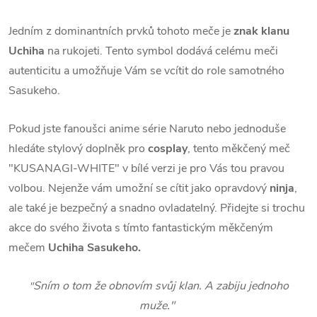
Jedním z dominantních prvků tohoto meče je
znak klanu
Uchiha
na rukojeti. Tento symbol dodává celému meči
autenticitu a umožňuje Vám se vcítit do role samotného
Sasukeho.
Pokud jste fanoušci anime série Naruto nebo jednoduše
hledáte stylový doplněk pro
cosplay
, tento měkčený meč
"KUSANAGI-WHITE" v bílé verzi je pro Vás tou pravou
volbou. Nejenže vám umožní se cítit jako opravdový
ninja
,
ale také je bezpečný a snadno ovladatelný. Přidejte si trochu
akce do svého života s tímto fantastickým měkčeným
mečem
Uchiha Sasukeho.
Sním o tom že obnovím svůj klan. A zabiju jednoho
"
muže."