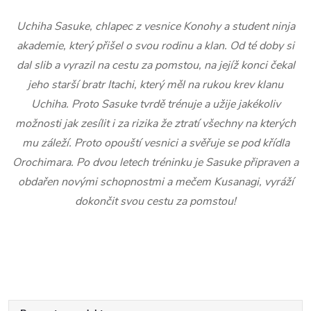
Uchiha Sasuke, chlapec z vesnice Konohy a student ninja
akademie, který přišel o svou rodinu a klan. Od té doby si
dal slib a vyrazil na cestu za pomstou, na jejíž konci čekal
jeho starší bratr Itachi, který měl na rukou krev klanu
Uchiha. Proto Sasuke tvrdě trénuje a užije jakékoliv
možnosti jak zesílit i za rizika že ztratí všechny na kterých
mu záleží. Proto opouští vesnici a svěřuje se pod křídla
Orochimara. Po dvou letech tréninku je Sasuke připraven a
obdařen novými schopnostmi a mečem Kusanagi, vyráží
dokončit svou cestu za pomstou!