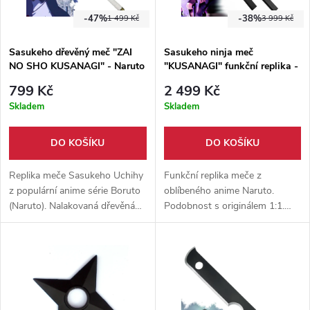
-47%
-38%
1 499 Kč
3 999 Kč
Sasukeho dřevěný meč "ZAI
Sasukeho ninja meč
NO SHO KUSANAGI" - Naruto
"KUSANAGI" funkční replika -
Naruto
799 Kč
2 499 Kč
Skladem
Skladem
DO KOŠÍKU
DO KOŠÍKU
Replika meče Sasukeho Uchihy
Funkční replika meče z
z populární anime série Boruto
oblíbeného anime Naruto.
(Naruto). Nalakovaná dřevěná
Podobnost s originálem 1:1.
čepel. Pochva a záštita
Ostrá čepel z pevné oceli s
vyrobeny z pevného PVC
pozlaceným povrchem.
plastu a rukojeť obmotaná bílou
Součástí balení je dárkový box.
tkaninou. Vhodné pro cosplay a
festivaly.