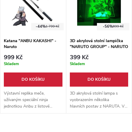
-44%
-56%
1 799 Kč
899 Kč
Katana "ANBU KAKASHI" -
3D akrylová stolní lampička
Naruto
"NARUTO GROUP" - NARUTO
999 Kč
399 Kč
Skladem
Skladem
DO KOŠÍKU
DO KOŠÍKU
Výstavní replika meče,
3D akrylová stolní lampa s
užívaným speciální ninja
vyobrazením několika
jednotkou Anbu z listové
hlavních postav z NARUTA. V
vesnice. Vyrobeno z nerezové
balení naleznete podstavec,
oceli a dřeva. Pevná pochva
akrylovou malbu, dálkový
součástí balení.
ovladač a napájecí kabel.