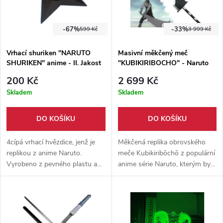
-67%
-33%
599 Kč
3 999 Kč
Vrhací shuriken "NARUTO
Masivní měkčený meč
SHURIKEN" anime - II. Jakost
"KUBIKIRIBOCHO" - Naruto
200 Kč
2 699 Kč
Skladem
Skladem
DO KOŠÍKU
DO KOŠÍKU
4cípá vrhací hvězdice, jenž je
Měkčená replika obrovského
replikou z anime Naruto.
meče Kubikiribōchō z populární
Vyrobeno z pevného plastu a
anime série Naruto, kterým byl
jedná se spíše o výstavní
vybaven známý záporák Zazuba
kousek, nebo doplňek ke
Momochi. Vyrobeno z foam
cosplayi.
pěny. Vhodné na cosplay a
festivaly.