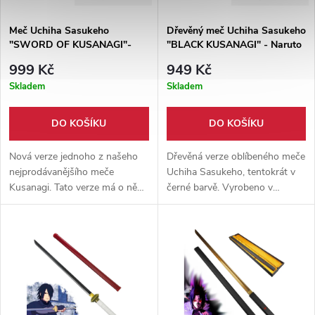
Meč Uchiha Sasukeho
Dřevěný meč Uchiha Sasukeho
"SWORD OF KUSANAGI"-
"BLACK KUSANAGI" - Naruto
Naruto
999 Kč
949 Kč
Skladem
Skladem
DO KOŠÍKU
DO KOŠÍKU
Nová verze jednoho z našeho
Dřevěná verze oblíbeného meče
nejprodávanějšího meče
Uchiha Sasukeho, tentokrát v
Kusanagi. Tato verze má o něco
černé barvě. Vyrobeno v
jiné rozměry a čepel tohoto
kombinaci dřeva, laminátu a
meče je také více tupá, logo
plastu. Vhodné pro cosplay a
najdeme na obou stranách
festivaly.
rukojeti. Přesto jej
nedoporučujeme používat pro
kontaktní šerm, či sekání.