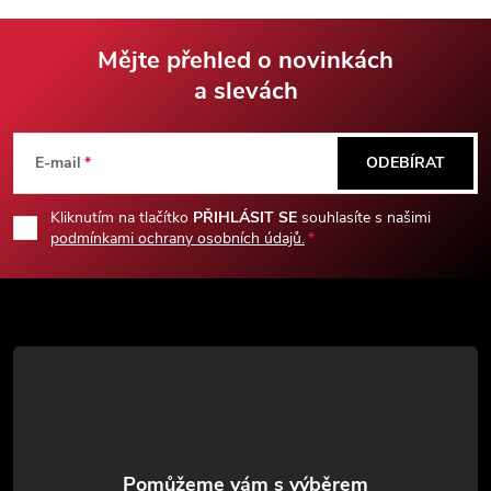
Mějte přehled o novinkách
a slevách
Z
á
E-mail
ODEBÍRAT
p
Kliknutím na tlačítko
PŘIHLÁSIT SE
souhlasíte s našimi
podmínkami ochrany osobních údajů.
a
t
í