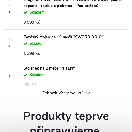
Aragornův meč "ANDURIL - SWORD OF KING" plamen
západu - replika s plaketou - Pán prstenů
Skladem
3 999 Kč
Závěsný stojan na 10 mečů "SWORD DOJO"
Skladem
1 399 Kč
Stojánek na 2 meče "NITEN"
Skladem
299 Kč
Zobrazit více produktů
Produkty teprve
připravujeme.