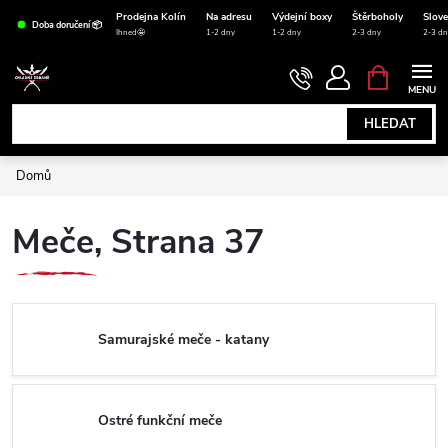
Přejít
Prodejna Kolín
Na adresu
Výdejní boxy
Štěrboholy
Slov
Doba doručení 📦
na
Ihned🤩
1-2 dny
1-2 dny
2-3 dny
2-3 dn
obsah
NÁKUPNÍ
KOŠÍK
HLEDAT
Domů
Meče
, Strana 37
Samurajské meče - katany
Ostré funkční meče