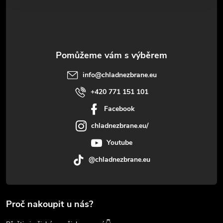
í
info
@
chladnezbrane.eu
+420 771 151 101
Facebook
chladnezbrane.eu/
Youtube
@chladnezbrane.eu
Proč nakoupit u nás?