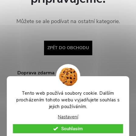
Můžete se ale podívat na ostatní kategorie.
ZPĚT DO OBCHODU
Doprava zdarma
při nákupu nad 1 999 Kč
Tento web používá soubory cookie. Dalším
5% sleva
procházením tohoto webu vyjadřujete souhlas s
pro registrované
jejich používáním.
Dárek k nákupu
Nastavení
už od 500 Kč
Souhlasím
Kamenné prodejny