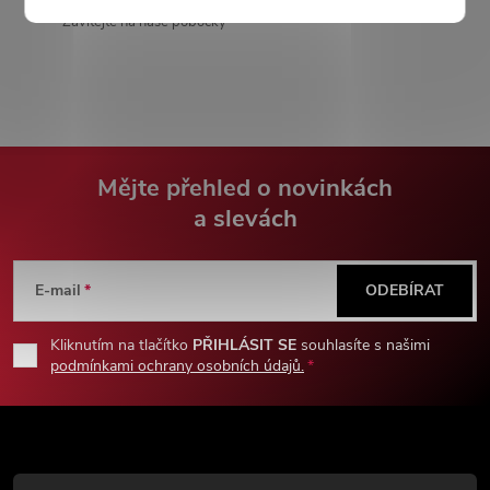
Zavítejte na naše pobočky
Mějte přehled o novinkách
a slevách
Z
á
E-mail
ODEBÍRAT
p
Kliknutím na tlačítko
PŘIHLÁSIT SE
souhlasíte s našimi
podmínkami ochrany osobních údajů.
a
t