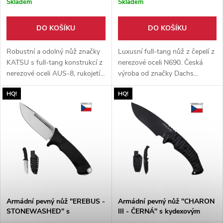
Skladem
Skladem
DO KOŠÍKU
DO KOŠÍKU
Robustní a odolný nůž značky
Luxusní full-tang nůž z čepelí z
KATSU s full-tang konstrukcí z
nerezové oceli N690. Česká
nerezové oceli AUS-8, rukojetí
výroba od značky Dachs
z ořechového dřeva a masivní
Knives. Rukojeť z kompozitního
HQ!
HQ!
5,5 mm čepelí. Dodáváno s
materiálu micarta, dodáváno s
kydexovým pouzdrem s
kydexovým pouzdrem.
otočným klipem.
Armádní pevný nůž "EREBUS -
Armádní pevný nůž "CHARON
STONEWASHED" s
III - ČERNÁ" s kydexovým
kydexovým pouzdrem
pouzdrem