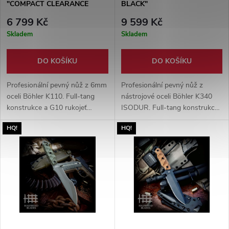
"COMPACT CLEARANCE
BLACK"
KNIFE"
6 799 Kč
9 599 Kč
Skladem
Skladem
DO KOŠÍKU
DO KOŠÍKU
Profesionální pevný nůž z 6mm
Profesionální pevný nůž z
oceli Böhler K110. Full-tang
nástrojové oceli Böhler K340
konstrukce a G10 rukojeť
ISODUR. Full-tang konstrukce
zvládnou náročné pracovní
a G10 rukojeť zvládnou tvrdé
HQ!
HQ!
nasazení. Součástí je MOLLE
pracovní nasazení. Součástí je
pouzdro a luxusní dárková
Kydexové pouzdro s
krabička.
PALS/MOLLE uchycením.