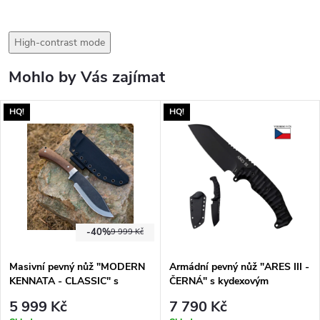
High-contrast mode
Mohlo by Vás zajímat
HQ!
HQ!
-40%
9 999 Kč
Masivní pevný nůž "MODERN
Armádní pevný nůž "ARES III -
KENNATA - CLASSIC" s
ČERNÁ" s kydexovým
kydexovým pouzdrem
pouzdrem
5 999 Kč
7 790 Kč