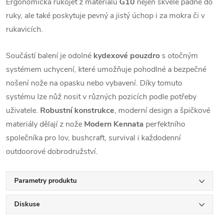
Ergonomická rukojeť z materiálu
G10
nejen skvěle padne do
ruky, ale také poskytuje pevný a jistý úchop i za mokra či v
rukavicích.
Součástí balení je odolné
kydexové pouzdro
s otočným
systémem uchycení, které umožňuje pohodlné a bezpečné
nošení nože na opasku nebo vybavení. Díky tomuto
systému lze nůž nosit v různých pozicích podle potřeby
uživatele.
Robustní konstrukce
, moderní design a špičkové
materiály dělají z nože
Modern Kennata
perfektního
společníka pro lov, bushcraft, survival i každodenní
outdoorové dobrodružství.
Parametry produktu
Diskuse