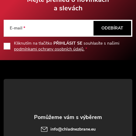
a slevách
Z
á
E-mail
ODEBÍRAT
p
Kliknutím na tlačítko
PŘIHLÁSIT SE
souhlasíte s našimi
podmínkami ochrany osobních údajů.
a
t
í
info
@
chladnezbrane.eu