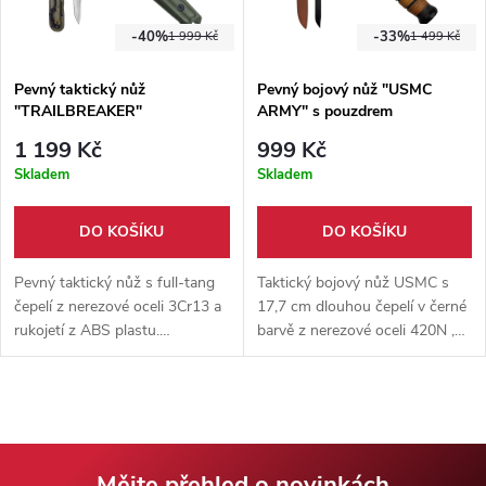
-40%
-33%
1 999 Kč
1 499 Kč
Pevný taktický nůž
Pevný bojový nůž "USMC
"TRAILBREAKER"
ARMY" s pouzdrem
1 199 Kč
999 Kč
Skladem
Skladem
DO KOŠÍKU
DO KOŠÍKU
Pevný taktický nůž s full-tang
Taktický bojový nůž USMC s
čepelí z nerezové oceli 3Cr13 a
17,7 cm dlouhou čepelí v černé
rukojetí z ABS plastu.
barvě z nerezové oceli 420N ,
Outdoorové provedení doplňuje
rukojeť z lisované kůže,
zpevněné nylonové pouzdro s
dodáváno s koženým
možností uchycení na MOLLE
pouzdrem.
vazbu.
Mějte přehled o novinkách