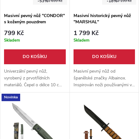
-53%
-18%
1 699 Kč
2 199 Kč
Masivní pevný nůž "CONDOR"
Masivní historický pevný nůž
s koženým pouzdrem
"MARSHAL"
799 Kč
1 799 Kč
Skladem
Skladem
DO KOŠÍKU
DO KOŠÍKU
Univerzální pevný nůž,
Masivní pevný nůž od
vyrobený z prvotřídních
španělské značky Albainox.
materiálů. Čepel o délce 10 cm
Inspirován noži používanými ve
z nerezové oceli 3cr13. Rukojeť
válce severu proti jihu. Čepel z
Novinka
z vysokotlakého laminátu G10.
nerezové oceli 3Cr13, rukojeť z
Kožené pouzdro na opasek.
vrstveného dřeva pakka. Záštita
prodloužena na konec rukojeti
pro ochranu ruky.