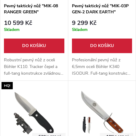
Pevný taktický nůž "MIK-08
Pevný taktický nůž "MIK-03P
RANGER GREEN"
GEN-2 DARK EARTH"
10 599 Kč
9 299 Kč
Skladem
Skladem
DO KOŠÍKU
DO KOŠÍKU
Robustní pevný nůž z oceli
Profesionální pevný nůž z
Böhler K110. Tracker čepel a
6,5mm oceli Böhler K340
full-tang konstrukce zvládnou
ISODUR. Full-tang konstrukce
náročnou práci v terénu.
a G10 rukojeť zvládnou tvrdé
HQ!
Součástí je Kydexové pouzdro
pracovní nasazení. Součástí je
s PALS/MOLLE uchycením.
PALS/MOLLE pouzdro a
luxusní krabička.