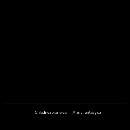
Chladnezbrane.eu
ArmyFantasy.cz