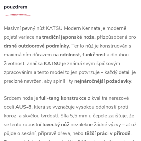
pouzdrem
Masivní pevný nůž KATSU Modern Kennata je moderně
pojatá variace na
tradiční japonské nože,
přizpůsobená pro
drsné outdoorové podmínky
. Tento nůž je konstruován s
maximálním důrazem na
odolnost, funkčnost
a dlouhou
životnost. Značka
KATSU
je známá svým špičkovým
zpracováním a tento model to jen potvrzuje – každý detail je
precizně navržen, aby splnil i ty
nejnáročnější požadavky
.
Srdcem nože je
full-tang konstrukce
z kvalitní nerezové
oceli
AUS-8
, která se vyznačuje vysokou odolností proti
korozi a skvělou tvrdostí. Síla 5,5 mm u čepele zajišťuje, že
se tento robustní
lovecký nůž
nezalekne žádné výzvy – ať už
půjde o sekání, přípravě dřeva, nebo
těžší práci v přírodě
.