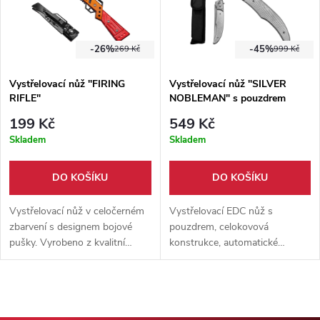
-26%
-45%
269 Kč
999 Kč
Vystřelovací nůž "FIRING
Vystřelovací nůž "SILVER
RIFLE"
NOBLEMAN" s pouzdrem
199 Kč
549 Kč
Skladem
Skladem
DO KOŠÍKU
DO KOŠÍKU
Vystřelovací nůž v celočerném
Vystřelovací EDC nůž s
zbarvení s designem bojové
pouzdrem, celokovová
pušky. Vyrobeno z kvalitní
konstrukce, automatické
nerezové oceli.
otevírání a lehká váha. Elegantní
design, doplněn o nylonové
pouzdro.