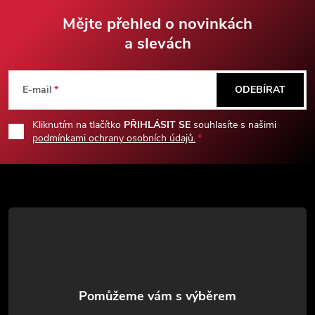
Mějte přehled o novinkách
a slevách
Z
á
E-mail
ODEBÍRAT
p
Kliknutím na tlačítko
PŘIHLÁSIT SE
souhlasíte s našimi
podmínkami ochrany osobních údajů.
a
t
í