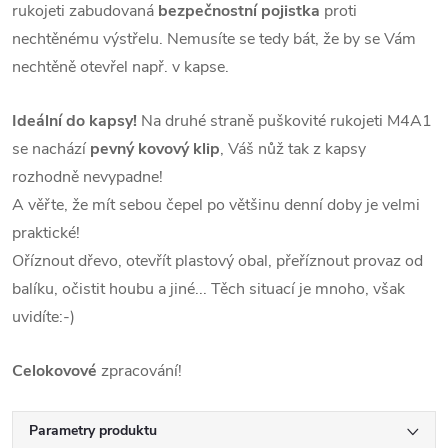
rukojeti zabudovaná
bezpečnostní pojistka
proti
nechtěnému výstřelu. Nemusíte se tedy bát, že by se Vám
nechtěně otevřel např. v kapse.
Ideální do kapsy!
Na druhé straně puškovité rukojeti M4A1
se nachází
pevný kovový klip
, Váš nůž tak z kapsy
rozhodně nevypadne!
A věřte, že mít sebou čepel po většinu denní doby je velmi
praktické!
Oříznout dřevo, otevřít plastový obal, přeříznout provaz od
balíku, očistit houbu a jiné... Těch situací je mnoho, však
uvidíte:-)
Celokovové
zpracování!
Parametry produktu