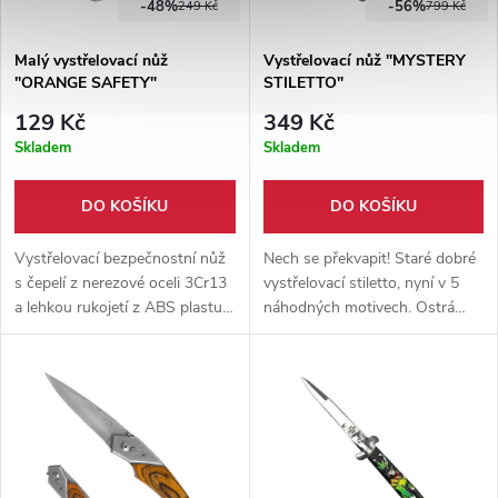
-48%
-56%
249 Kč
799 Kč
Malý vystřelovací nůž
Vystřelovací nůž "MYSTERY
"ORANGE SAFETY"
STILETTO"
129 Kč
349 Kč
Skladem
Skladem
DO KOŠÍKU
DO KOŠÍKU
Vystřelovací bezpečnostní nůž
Nech se překvapit! Staré dobré
s čepelí z nerezové oceli 3Cr13
vystřelovací stiletto, nyní v 5
a lehkou rukojetí z ABS plastu.
náhodných motivech. Ostrá
Kompaktní provedení s
čepel z nerezové oceli a
karabinou, hákem a čepelí s
plastové střenky. Při objednání
pilkou pro každodenní výbavy.
je vybrán náhodný motiv!