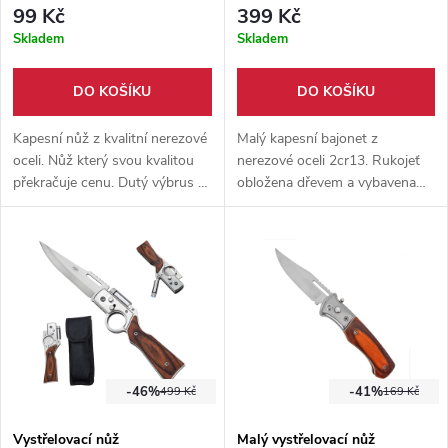
CHILDHOOD"
99 Kč
399 Kč
Skladem
Skladem
DO KOŠÍKU
DO KOŠÍKU
Kapesní nůž z kvalitní nerezové
Malý kapesní bajonet z
oceli. Nůž který svou kvalitou
nerezové oceli 2cr13. Rukojeť
překračuje cenu. Dutý výbrus s
obložena dřevem a vybavena
vysokou ostrostí. Vhodný jako
spolehlivou pojistkou a
pomocník na tábory.
vystřelovacím mechanismem.
Pouzdro součástí balení.
-46%
-41%
499 Kč
169 Kč
Vystřelovací nůž
Malý vystřelovací nůž