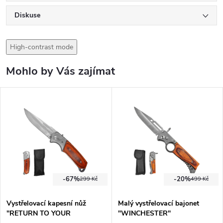
Diskuse
High-contrast mode
Mohlo by Vás zajímat
-67%
-20%
299 Kč
499 Kč
Vystřelovací kapesní nůž
Malý vystřelovací bajonet
"RETURN TO YOUR
"WINCHESTER"