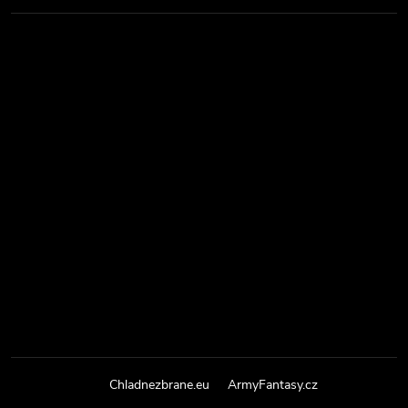
Chladnezbrane.eu
ArmyFantasy.cz