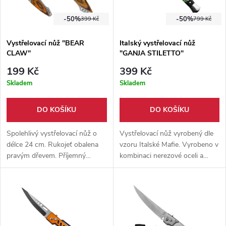
-50%
-50%
399 Kč
799 Kč
Vystřelovací nůž "BEAR
Italský vystřelovací nůž
CLAW"
"GANJA STILETTO"
199 Kč
399 Kč
Skladem
Skladem
DO KOŠÍKU
DO KOŠÍKU
Spolehlivý vystřelovací nůž o
Vystřelovací nůž vyrobený dle
délce 24 cm. Rukojeť obalena
vzoru Italské Mafie. Vyrobeno v
pravým dřevem. Příjemný
kombinaci nerezové oceli a
úchyt. Součástí balení je i
dřeva černé barvy. Nůž oplývá
nylonové pouzdro s okem na
okouzlujícím designem v
provlečení opasku.
Jamajských barvách.