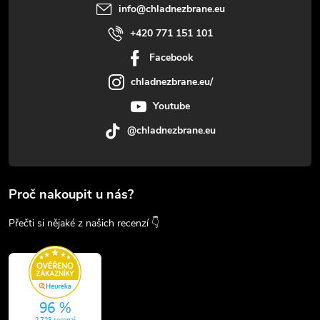
info
@
chladnezbrane.eu
+420 771 151 101
Facebook
chladnezbrane.eu/
Youtube
@chladnezbrane.eu
Proč nakoupit u nás?
Přečti si nějaké z našich recenzí 👇