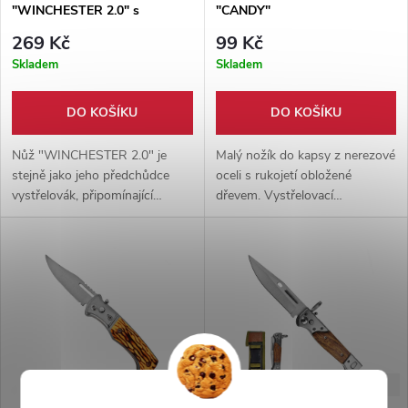
"WINCHESTER 2.0" s
"CANDY"
baterkou
269 Kč
99 Kč
Skladem
Skladem
DO KOŠÍKU
DO KOŠÍKU
Nůž "WINCHESTER 2.0" je
Malý nožík do kapsy z nerezové
stejně jako jeho předchůdce
oceli s rukojetí obložené
vystřelovák, připomínající
dřevem. Vystřelovací
legendární pušku Winchester.
mechanizmus, jištěný
Nůž disponuje očkem pro prst,
spolehlivou pojistkou. Váha
které poskytuje pevnější úchop.
pouhých 70 gramů.
Na straně nože se nachází klip
pro nošení v kapse. Třešničkou
na dortu této verze je malá, na
své rozměry přesto silná
baterka.
-36%
-33%
169 Kč
599 Kč