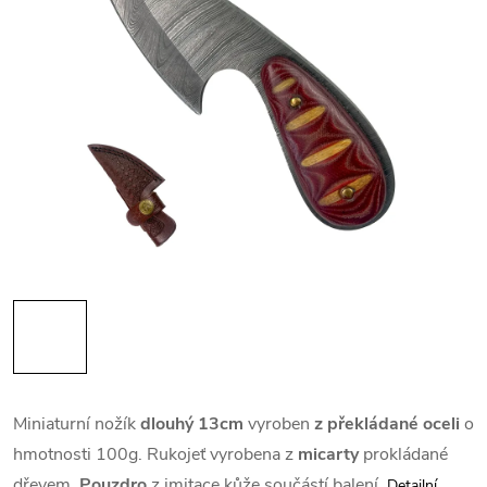
Miniaturní nožík
dlouhý 13cm
vyroben
z překládané oceli
o
hmotnosti 100g. Rukojeť vyrobena z
micarty
prokládané
dřevem.
Pouzdro
z imitace kůže součástí balení.
Detailní