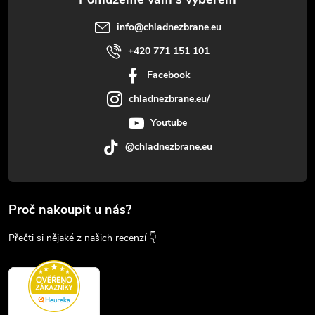
info
@
chladnezbrane.eu
+420 771 151 101
Facebook
chladnezbrane.eu/
Youtube
@chladnezbrane.eu
Proč nakoupit u nás?
Přečti si nějaké z našich recenzí 👇