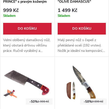
PRINCE" s pravým koženým
"OLIVE DAMASCUS"
pouzdrem
999 Kč
1 499 Kč
Skladem
Skladem
DO KOŠÍKU
DO KOŠÍKU
Velmi oblíbený damaškový nůž,
Malý pevný nůž s čepelí z
který obstará drtivou většinu
překládané oceli (192 vrstev).
práce. Ručně vyráběný a
Nožík je ideální na kempování,
vysoce kvalitní. Dodáván s
na tůry či případně do lesa jako
ručně šitým pouzdrem z hovězí
všestranný pomocník.
kůže.
Dodáváno s koženým
pouzdrem.
-50%
-58%
1 999 Kč
3 099 Kč