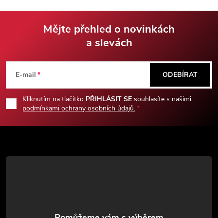
pouzdrem z hovězí kůže.
na opasku.
Mějte přehled o novinkách
a slevách
Z
á
E-mail
ODEBÍRAT
p
Kliknutím na tlačítko
PŘIHLÁSIT SE
souhlasíte s našimi
podmínkami ochrany osobních údajů.
a
t
í