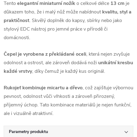
Tento
elegantní miniaturní nožík
o celkové délce
13 cm
je
důkazem toho, že i malý nůž může nabídnout
kvalitu, styl a
praktičnost
. Skvělý doplněk do kapsy, sbírky nebo jako
stylový EDC nástroj pro jemné práce v přírodě či
domácnosti.
Čepel je vyrobena z překládané oceli
, která nejen zvyšuje
odolnost a ostrost, ale zároveň dodává noži
unikátní kresbu
každé vrstvy
, díky čemuž je každý kus originál.
Rukojeť kombinuje micartu a dřevo
, což zajišťuje výbornou
pevnost, odolnost vůči vlhkosti a zároveň přirozený,
příjemný úchop. Tato kombinace materiálů je nejen funkční,
ale i vizuálně atraktivní.
Parametry produktu