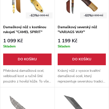
-63%
-60%
2 999 Kč
2 999 Kč
Damaškový nůž s kostěnou
Damaškový severský nůž
rukojetí "CAMEL SPIRIT"
"VARJAGS WAY"
1 099 Kč
1 199 Kč
Skladem
Skladem
DO KOŠÍKU
DO KOŠÍKU
Překrásná damašková ocel,
Krásný nůž z vysoce kvalitní
velbloudí kost a ručně šité
damaškové oceli, který
pouzdro z hovězí kůže. To vše
reprezentuje severskou tradici
přináší náš velmi oblíbený nůž,
tohoto nože. Nůž je primárně
který potěší každého nadšence
konstruovaný pro kuchání ryb,
chladných zbraní.
dokáže ale mnohem více.
Dodáván s ručně šitým
pouzdrem z hovězí kůže.