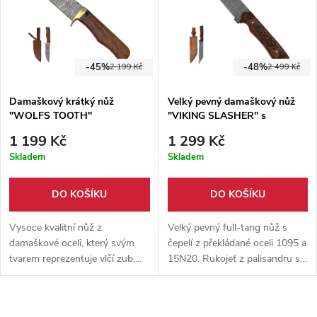
-45%
-48%
2 199 Kč
2 499 Kč
Damaškový krátký nůž
Velký pevný damaškový nůž
"WOLFS TOOTH"
"VIKING SLASHER" s
pouzdrem
1 199 Kč
1 299 Kč
Skladem
Skladem
DO KOŠÍKU
DO KOŠÍKU
Vysoce kvalitní nůž z
Velký pevný full-tang nůž s
damaškové oceli, který svým
čepelí z překládané oceli 1095 a
tvarem reprezentuje vlčí zub.
15N20. Rukojeť z palisandru s
Ostrý a funkční nůž, který ocení
vygravírovanými vikingskými
každý milovník chladných
znaky. Dodáváno s koženým
zbraní. Dodáván s ručně šitým
pouzdrem s možností nošení