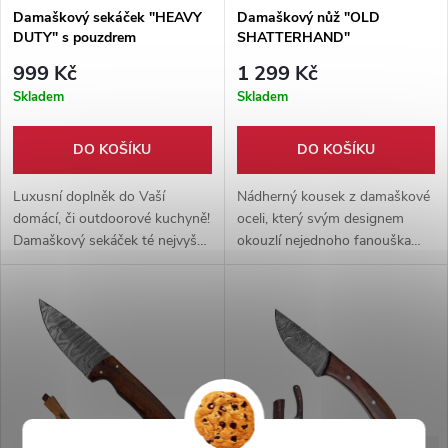
Damaškový sekáček "HEAVY
Damaškový nůž "OLD
DUTY" s pouzdrem
SHATTERHAND"
999 Kč
1 299 Kč
Skladem
Skladem
DO KOŠÍKU
DO KOŠÍKU
Luxusní doplněk do Vaší
Nádherný kousek z damaškové
domácí, či outdoorové kuchyně!
oceli, který svým designem
Damaškový sekáček té nejvyšší
okouzlí nejednoho fanouška
kvality. Dodáván společně s
westernů. Nůž oplývá pevnou
ručně šitým pouzdrem z hovězí
čepelí, která projde veškerým
kůže.
materiálem jako nůž máslem. :)
Celá čepel je zapuštěna do
dřevěné rukojeti, díky čemuž se
jedná o masivní a pevný kus,
který Vás zaručeně nezklame v
žádné situaci.