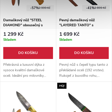
-57%
-41%
2 999 Kč
2 899 Kč
Damaškový nůž "STEEL
Pevný damaškový nůž
DIAMOND" obousečný s
"LAYERED TANTO" s
koženým pouzdrem
pouzdrem
1 299 Kč
1 699 Kč
Skladem
Skladem
DO KOŠÍKU
DO KOŠÍKU
Překrásná a luxusní dýka z
Pevný nůž s čepelí typu tanto z
vysoce kvalitní damaškové
překládané oceli (192 vrstev).
oceli. Ideální pro milovníky
Rukojeť z buvolího rohu,
chladných zbraní. Dodáváno
dodáváno s ručně šitým
HQ!
společně s ručně šitým
koženým pouzdrem.
pouzdrem z hovězí kůže.