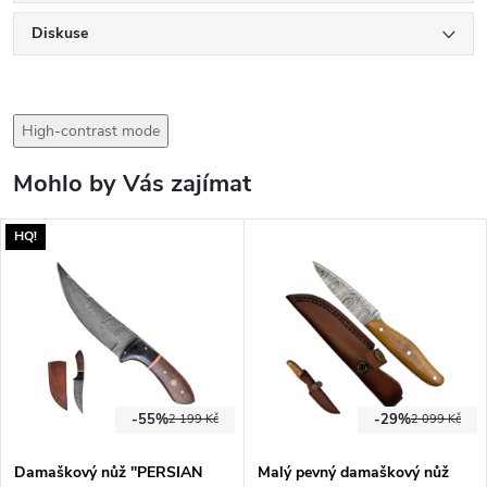
Diskuse
High-contrast mode
Mohlo by Vás zajímat
HQ!
-55%
-29%
2 199 Kč
2 099 Kč
Damaškový nůž "PERSIAN
Malý pevný damaškový nůž