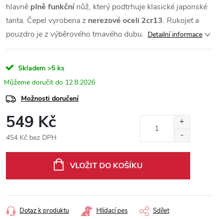
hlavně
plně funkční
nůž, který podtrhuje klasické japonské
tanta. Čepel vyrobena z
nerezové oceli 2cr13
. Rukojeť a
pouzdro je z výběrového tmavého dubu.
Detailní informace
Skladem
>5 ks
12.8.2026
Možnosti doručení
549 Kč
454 Kč bez DPH
Měrná
cena:
VLOŽIT DO KOŠÍKU
Dotaz k produktu
Hlídací pes
Sdílet