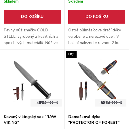
Skladem
Skladem
DO KOŠÍKU
DO KOŠÍKU
Pevný nůž značky COLD
Ostré půlměsícové dračí dýky
STEEL, vyrobený z kvalitních a
vyrobené z nerezové oceli. V
spolehlivých materiálů. Nůž ve
balení naleznete rovnou 2 kusy
stylu Japonského tanto.
těchto dýk spolu s dřevěným
HQ!
Vhodný pomocník domů i do
stojánkem pro vystavení.
přírody.
-48%
-58%
2 499 Kč
3 999 Kč
Kovaný vikingský sax "RAW
Damašková dýka
VIKING"
"PROTECTOR OF FOREST"
oboubřitvá