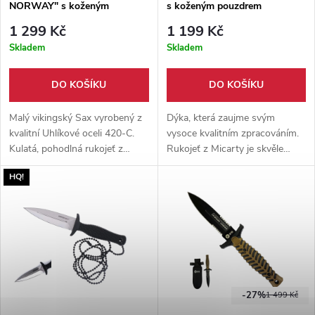
NORWAY" s koženým
s koženým pouzdrem
pouzdrem
1 299 Kč
1 199 Kč
Skladem
Skladem
DO KOŠÍKU
DO KOŠÍKU
Malý vikingský Sax vyrobený z
Dýka, která zaujme svým
kvalitní Uhlíkové oceli 420-C.
vysoce kvalitním zpracováním.
Kulatá, pohodlná rukojeť z
Rukojeť z Micarty je skvěle
olivového dřeva. Pevné, ručně
ergonomicky zpracovaná.
HQ!
šité pouzdro z hovězí kůže
Pouzdro z pravé hovězí kůže.
součástí balení.
-27%
1 499 Kč