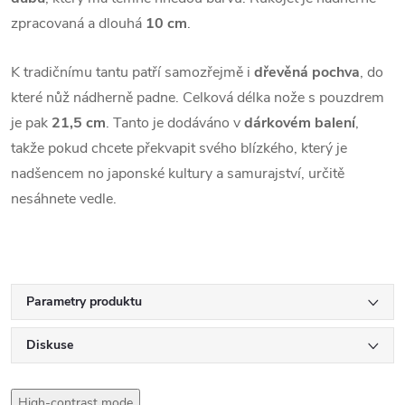
zpracovaná a dlouhá
10 cm
.
K tradičnímu tantu patří samozřejmě i
dřevěná pochva
, do
které nůž nádherně padne. Celková délka nože s pouzdrem
je pak
21,5 cm
. Tanto je dodáváno v
dárkovém balení
,
takže pokud chcete překvapit svého blízkého, který je
nadšencem no japonské kultury a samurajství, určitě
nesáhnete vedle.
Parametry produktu
Diskuse
High-contrast mode