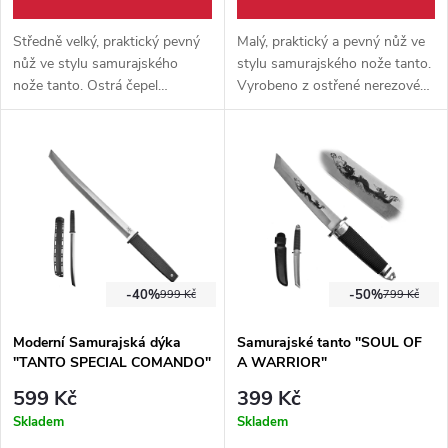
Středně velký, praktický pevný
Malý, praktický a pevný nůž ve
nůž ve stylu samurajského
stylu samurajského nože tanto.
nože tanto. Ostrá čepel
Vyrobeno z ostřené nerezové
vyrobena z nerezové oceli s
oceli. Součástí balení je pevné
gumovou rukojetí. Součástí
nylonové pouzdro.
balení je pevné pouzdro z
umělé kůže.
-40%
-50%
999 Kč
799 Kč
Moderní Samurajská dýka
Samurajské tanto "SOUL OF
"TANTO SPECIAL COMANDO"
A WARRIOR"
HQ!
599 Kč
399 Kč
Skladem
Skladem