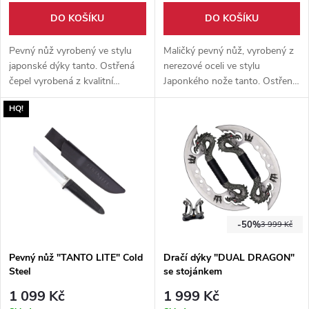
DO KOŠÍKU
DO KOŠÍKU
Pevný nůž vyrobený ve stylu
Maličký pevný nůž, vyrobený z
japonské dýky tanto. Ostřená
nerezové oceli ve stylu
čepel vyrobená z kvalitní
Japonkého nože tanto. Ostřeno
nerezové oceli 3CR13. Pevné
již z výroby, rukojeť s
HQ!
taktické pouzdro s klipem na
protiskluzovým povrchem.
opasek.
Pouzdro součástí balení.
-50%
3 999 Kč
Pevný nůž "TANTO LITE" Cold
Dračí dýky "DUAL DRAGON"
Steel
se stojánkem
1 099 Kč
1 999 Kč