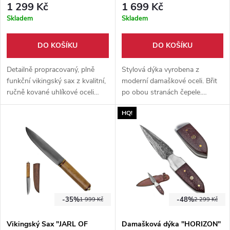
1 299 Kč
1 699 Kč
Skladem
Skladem
DO KOŠÍKU
DO KOŠÍKU
Detailně propracovaný, plně
Stylová dýka vyrobena z
funkční vikingský sax z kvalitní,
moderní damaškové oceli. Břit
ručně kované uhlíkové oceli
po obou stranách čepele.
1095. Součástí nože je i pevné
Dřevěná rukojeť z lakovaného
HQ!
pouzdro z hovězí kůže.
dřeva + pevné kožené pouzdro.
-35%
-48%
1 999 Kč
2 299 Kč
Vikingský Sax "JARL OF
Damašková dýka "HORIZON"