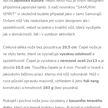
dýchá
japonská kultura
, neboť tento nůž je svým designem
připomíná japonské tanto. S naší novinkou "SAMURAI
SPIRIT" si skutečně budete připadat jako v zemi Samurajů.
Ovšem nůž Vás nedostane jen svým designem ale i
spolehlivostí, neboť se jedná o kvalitní nůž, který využijete
jak v domácnosti, tak i v outdoor aktivitách.
Celková délka nože bez pouzdra je
20,5 cm
.
Čepel nože je
ve stylu tanto, které se vyznačuje
vysokou odolností
a
spolehlivostí. Čepel je vyrobena z
nerezové oceli 2cr13
a je
dlouhá
10,5 cm
. Tloušťka čepele je 4 mm. Poradí si hravě s
jakoukoliv běžnou prací, kterou má nůž vykonávat. Nůž v
ruce působí opravdu masivně, vzhledem k jeho
full-tang
konstrukci a hmotnosti
183 g
(bez pouzdra).
Rukojeť i pochva nože jsou vyrobeny z
luxusního tmavého
dubu
, který má temně hnědou barvu. Rukojeť je nádherně