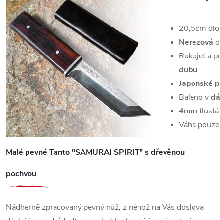
20,5cm dl
Nerezová
o
Rukojeť a p
dubu
Japonské p
Baleno v
dá
4mm
tlustá
Váha pouz
Malé pevné Tanto "SAMURAI SPIRIT" s dřevěnou
pochvou
Nádherně zpracovaný pevný nůž, z něhož na Vás doslova