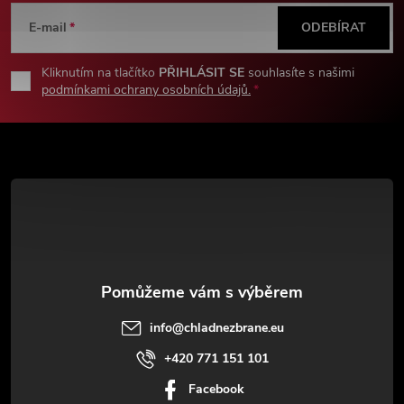
á
E-mail
ODEBÍRAT
p
Kliknutím na tlačítko
PŘIHLÁSIT SE
souhlasíte s našimi
podmínkami ochrany osobních údajů.
a
t
í
info
@
chladnezbrane.eu
+420 771 151 101
Facebook