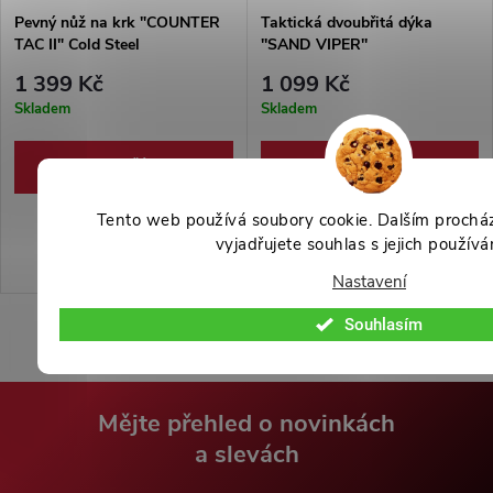
Pevný nůž na krk "COUNTER
Taktická dvoubřitá dýka
TAC II" Cold Steel
''SAND VIPER''
1 399 Kč
1 099 Kč
Skladem
Skladem
DO KOŠÍKU
DO KOŠÍKU
Taktická dvoubřitá dýka od
Tento web používá soubory cookie. Dalším proch
značky K25 s nylonovým
vyjadřujete souhlas s jejich používá
pouzdrem. Čepel z nerezové
Nastavení
oceli 440 a potažena titanovou
vrstvou. Pogumovaná rukojeť s
Souhlasím
oboustrannou záštitou.
Mějte přehled o novinkách
a slevách
Z