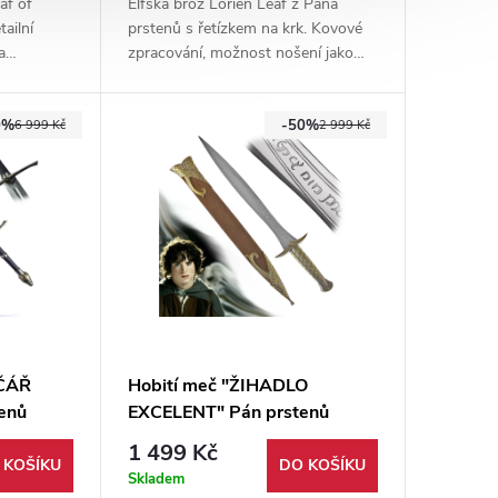
af of
Elfská brož Lórien Leaf z Pána
ailní
prstenů s řetízkem na krk. Kovové
a
zpracování, možnost nošení jako
lay,
náhrdelník i spona. Ideální pro
edozemě.
cosplay i sběratele.
0%
-50%
6 999 Kč
2 999 Kč
IČÁŘ
Hobití meč "ŽIHADLO
enů
EXCELENT" Pán prstenů
1 499 Kč
 KOŠÍKU
DO KOŠÍKU
Skladem