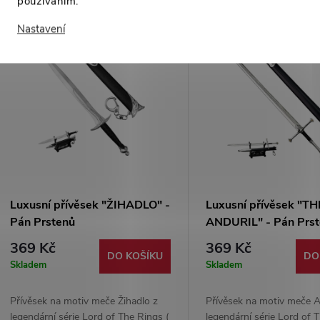
používáním.
Nastavení
-38%
-
599 Kč
Luxusní přívěsek "ŽIHADLO" -
Luxusní přívěsek "TH
Pán Prstenů
ANDURIL" - Pán Prs
369 Kč
369 Kč
DO KOŠÍKU
DO
Skladem
Skladem
Přívěsek na motiv meče Žihadlo z
Přívěsek na motiv meče A
legendární série Lord of The Rings (
legendární série Lord of 