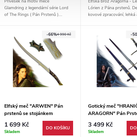
Přívěsek na motiv meče
Elfská brož Aragorna - Le
Glamdring z legendární série Lord
Lórien z Pána prstenů. Det
of The Rings ( Pán Prstenů ).
kovové zpracování, lehká 
Vyrobeno z hliníkové slitiny,
elegantní. Ideální pro cosp
dodáváno s malým stojánkem pro
sběratele i fanoušky Stř
-66%
-5
vystavení.
4 990 Kč
Elfský meč "ARWEN" Pán
Gotický meč "HRAN
prstenů se stojánkem
ARAGORN" Pán Prst
1 699 Kč
3 499 Kč
DO KOŠÍKU
DO
Skladem
Skladem