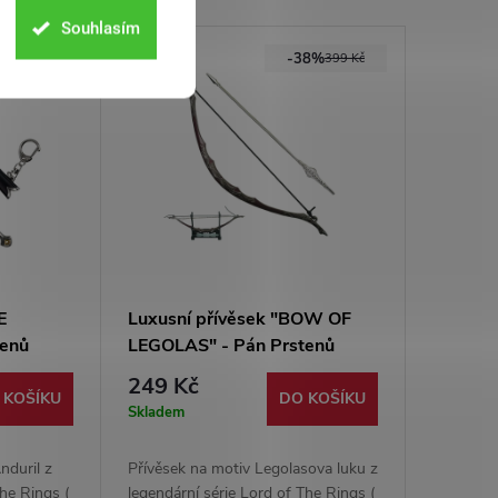
Souhlasím
38%
-38%
599 Kč
399 Kč
E
Luxusní přívěsek "BOW OF
tenů
LEGOLAS" - Pán Prstenů
249 Kč
 KOŠÍKU
DO KOŠÍKU
Skladem
nduril z
Přívěsek na motiv Legolasova luku z
The Rings (
legendární série Lord of The Rings (