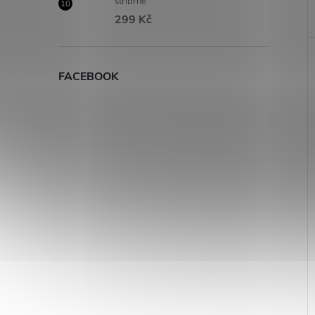
stříbrné
299 Kč
FACEBOOK