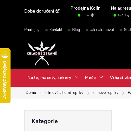
Přejít
Prodejna Kolín
Na adres
Doba doručení 📦
na
Ihned🤩
1-2 dny
obsah
Prodejny
Kontakt
Blog
Jak nakupovat
Ses
Nože, mačety, sekery
Meče
Vrhací zb
Domů
Filmové a herní repliky
Filmové repliky
P
P
Přeskočit
Kategorie
kategorie