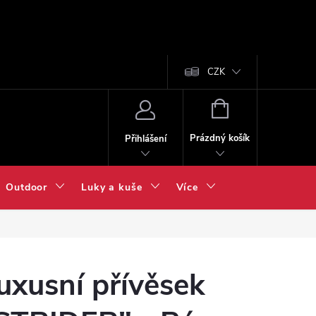
CZK
NÁKUPNÍ
KOŠÍK
Prázdný košík
Přihlášení
Outdoor
Luky a kuše
Více
uxusní přívěsek