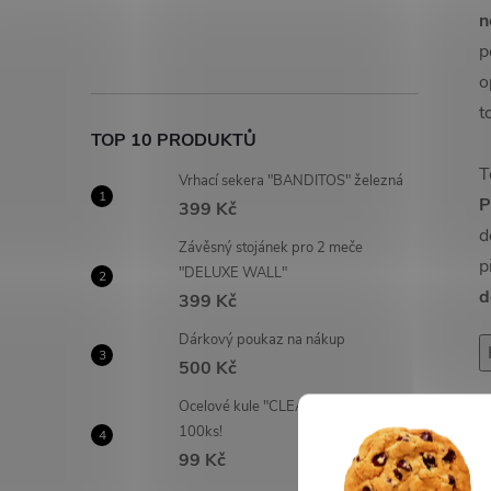
n
p
o
t
TOP 10 PRODUKTŮ
T
Vrhací sekera "BANDITOS" železná
P
399 Kč
d
Závěsný stojánek pro 2 meče
p
"DELUXE WALL"
d
399 Kč
Dárkový poukaz na nákup
500 Kč
Ocelové kule "CLEAR SHOT" 6mm -
100ks!
99 Kč