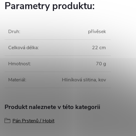
Parametry produktu:
Druh
:
přívěsek
Celková délka
:
22 cm
Hmotnost
:
70 g
Materiál
:
Hliníková slitina, kov
Produkt naleznete v této kategorii
Pán Prstenů / Hobit