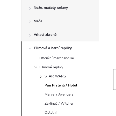
o
Nože, mačety, sekery
s
Meče
t
Vrhací zbraně
r
a
Filmové a herní repliky
Oficiální merchandise
n
Filmové repliky
n
STAR WARS
Pán Prstenů / Hobit
í
Marvel / Avengers
p
Zaklínač / Witcher
Ostatní