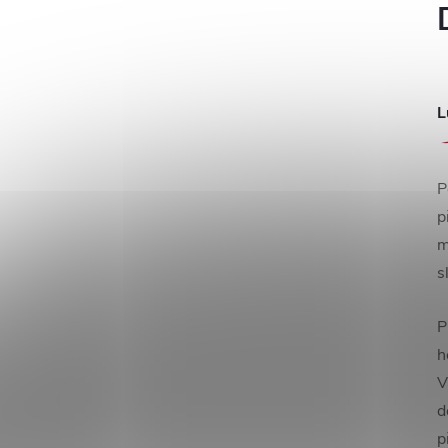
L
P
p
m
s
P
h
V
d
p