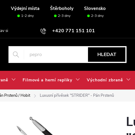
u
Výdejní místa
Štěrboholy
Slovensko
1-2 dny
2-3 dny
2-3 dny
+420 771 151 101
tav si svou sadu✅
HLEDAT
raně
Filmové a herní repliky
Východní zbraně
án Prstenů / Hobit
Luxusní přívěsek "STRIDER" - Pán Prstenů
L