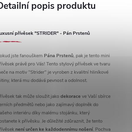
Detailní popis produktu
uxusní přívěsek "STRIDER" - Pán Prstenů
okud jste fanouškem
Pána Prstenů
, pak je tento mini
řívěsek právě pro Vás! Tento stylový přívěsek ve tvaru
eče na motiv "Strider" je vyroben z kvalitní hliníkové
litiny, která mu dodává pevnost a odolnost.
řívěsek tak může sloužit jako
dekorace
ve Vaší sbírce
erních předmětů nebo jako zajímavý doplněk do
ašeho interiéru díky malému stojánku, který
ostanete k přívěsku. Je důležité zdůraznit, že tento
řívěsek
není určen ke každodennímu nošení
. Pochva