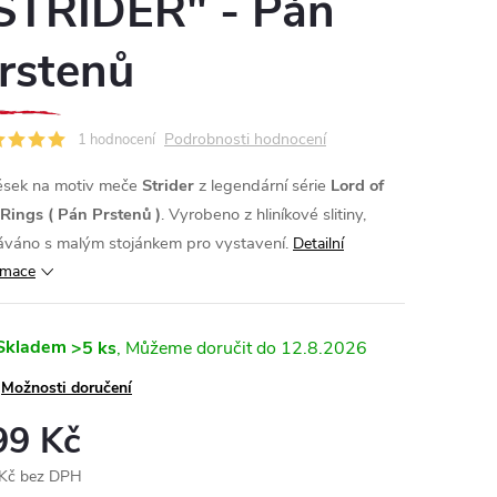
STRIDER" - Pán
rstenů
Podrobnosti hodnocení
1 hodnocení
ěsek na motiv meče
Strider
z legendární série
Lord of
Rings ( Pán Prstenů )
. Vyrobeno z hliníkové slitiny,
váno s malým stojánkem pro vystavení.
Detailní
rmace
Skladem
>5 ks
12.8.2026
Možnosti doručení
99 Kč
Kč bez DPH