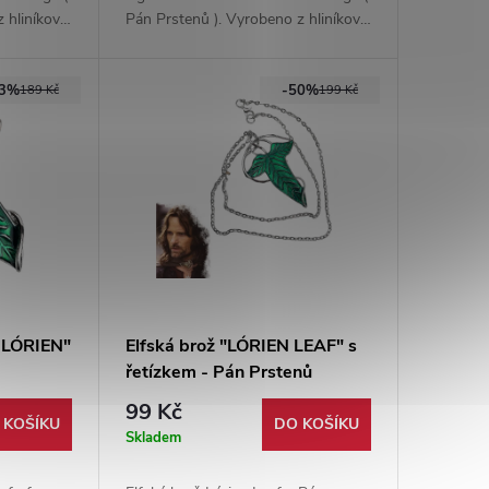
 hliníkové
Pán Prstenů ). Vyrobeno z hliníkové
slitiny, dodáváno s malým
stojánkem pro vystavení.
53%
-50%
189 Kč
199 Kč
F LÓRIEN"
Elfská brož "LÓRIEN LEAF" s
řetízkem - Pán Prstenů
99 Kč
 KOŠÍKU
DO KOŠÍKU
Skladem