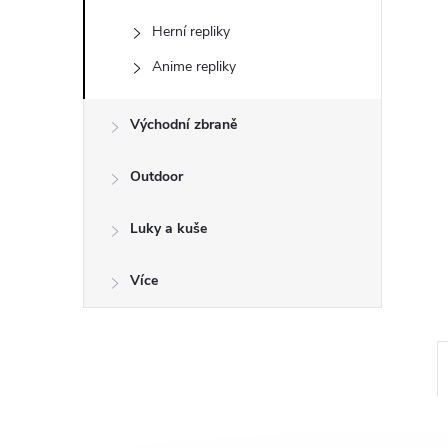
a
Herní repliky
n
Anime repliky
e
Východní zbraně
l
Outdoor
Luky a kuše
Více