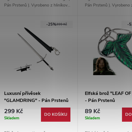
Pán Prstenů ). Vyrobeno z hliníkové
Pán Prstenů ). Vyrobeno z
slitiny, dodáváno s malým
slitiny, dodáváno s malým
stojánkem pro vystavení.
stojánkem pro vystavení.
-25%
-
399 Kč
Luxusní přívěsek
Elfská brož "LEAF O
"GLAMDRING" - Pán Prstenů
- Pán Prstenů
299 Kč
89 Kč
DO KOŠÍKU
DO
Skladem
Skladem