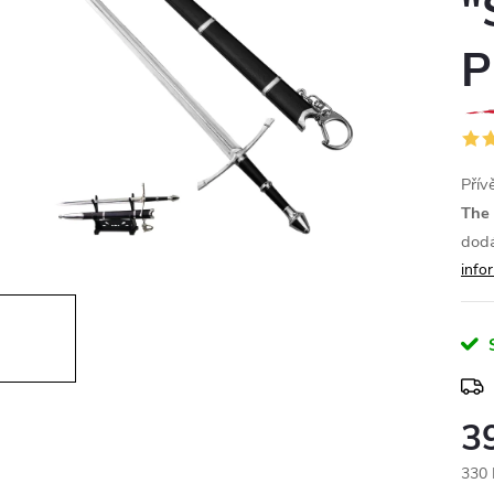
"
P
Přív
The 
dodá
info
3
330 