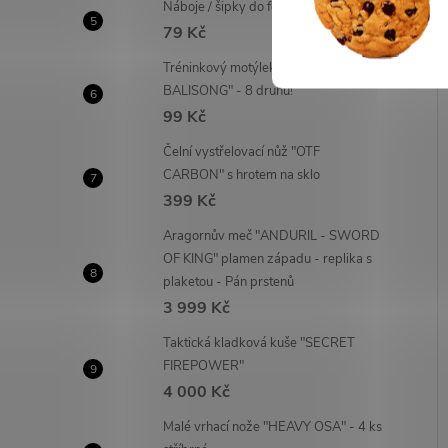
Náboje / šipky do foukaček - 20 ks!
79 Kč
Tréninkový motýlek "FANTASY
BALISONG" - 8 druhů!
99 Kč
Čelní vystřelovací nůž "OTF
CARBON" s hrotem na sklo
399 Kč
Aragornův meč "ANDURIL - SWORD
OF KING" plamen západu - replika s
plaketou - Pán prstenů
3 999 Kč
Taktická kladková kuše "SECRET
FIREPOWER"
4 000 Kč
Malé vrhací nože "HEAVY OSA" - 4 ks