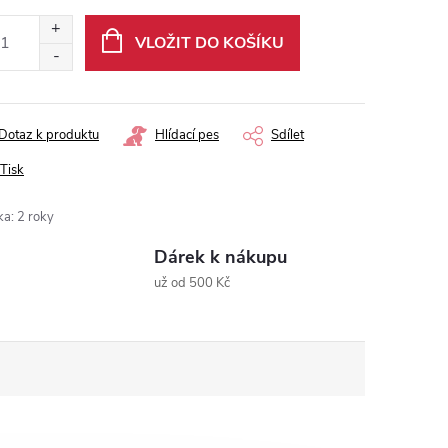
ná
:
VLOŽIT DO KOŠÍKU
Dotaz k produktu
Hlídací pes
Sdílet
Tisk
ka
:
2 roky
Dárek k nákupu
už od 500 Kč