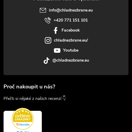
info
@
chladnezbrane.eu
+420 771 151 101
Facebook
chladnezbrane.eu/
Youtube
@chladnezbrane.eu
Proč nakoupit u nás?
Přečti si nějaké z našich recenzí 👇