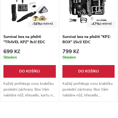
-56%
-47%
1 599 Kč
1 499 Kč
Survival box na přežití
Survival box na přežití "KPZ-
"TRAVEL KPZ" 9v1! EDC
BOX" 15v1! EDC
699 Kč
799 Kč
Skladem
Skladem
DO KOŠÍKU
DO KOŠÍKU
Každý potřebuje svou krabičku
Každý potřebuje svou krabičku
poslední záchrany. Box Vám
poslední záchrany. Box Vám
nabídne nůž, křesadlo, kartu na
nabídne nůž, křesadlo,
přežití, kubotan, svítilnu, píšťalu
paracordový náramek, kartu na
a mnohé další! Celkem 9
přežití, kubotan, nosič petlahví,
nástrojů. KPZ / EDC vybavení
svítilnu, řetězovou pilku, píšťalu