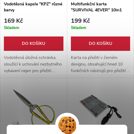
Vodotěsná kapsle "KPZ" různé
Multifunkční karta
barvy
"SURVIVAL 4EVER" 10in1
169 Kč
199 Kč
Skladem
Skladem
DO KOŠÍKU
DO KOŠÍKU
Vodotěsná úložná schránka,
Karta na přežití v černém
sloužící k uchování nezbytného
designu, obsahující hned 10
vybavení nejen pro přežití.
funkčních nástrojů pro přežití v
Černá / zelená / oranžová barva
nepříznivých podmínkách.
Skladný a lehce mobilní
pomocník do kapsy.
-50%
-43%
399 Kč
399 Kč