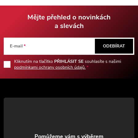
a mnohé další! Celkem 15
nástrojů. KPZ / EDC vybavení
Mějte přehled o novinkách
a slevách
Z
á
E-mail
ODEBÍRAT
p
Kliknutím na tlačítko
PŘIHLÁSIT SE
souhlasíte s našimi
podmínkami ochrany osobních údajů.
a
t
í