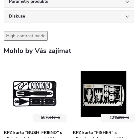
Parametry produktu
Diskuse
High-contrast mode
Mohlo by Vás zajímat
-56%
-42%
319 Kč
289 Kč
KPZ karta "BUSH-FRIEND" s
KPZ karta "FISHER" s