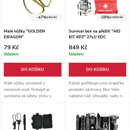
-47%
-58%
149 Kč
1 999 Kč
Malé nůžky "GOLDEN
Survival box na přežití "AID
DRAGON"
KIT KPZ" 27v1! EDC
79 Kč
849 Kč
Skladem
Skladem
DO KOŠÍKU
DO KOŠÍKU
Malé nůžky vyrobené z
Každý potřebuje svou krabičku
nerezové oceli. Rukojeť je
poslední záchrany. Box Vám
vyrobena ze slitiny zinku s
nabídne nůž, křesadlo, sadu na
nádherným vzorem a
rybaření, lékárničku a mnohé
speciálním zakroucením, které
další. Celkem 27 funkcí. KPZ /
imituje starodávné měděné
EDC vybavení
pokování.