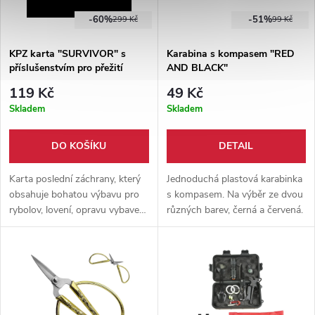
-60%
-51%
299 Kč
99 Kč
KPZ karta "SURVIVOR" s
Karabina s kompasem "RED
příslušenstvím pro přežití
AND BLACK"
119 Kč
49 Kč
Skladem
Skladem
DO KOŠÍKU
DETAIL
Karta poslední záchrany, který
Jednoduchá plastová karabinka
obsahuje bohatou výbavu pro
s kompasem. Na výběr ze dvou
rybolov, lovení, opravu vybavení
různých barev, černá a červená.
a další. Vhodné i do peněženky.