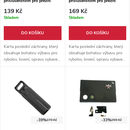
příslušenstvím pro přežití
příslušenstvím pro přežití
139 Kč
169 Kč
Skladem
Skladem
DO KOŠÍKU
DO KOŠÍKU
Karta poslední záchrany, který
Karta poslední záchrany, který
obsahuje bohatou výbavu pro
obsahuje bohatou výbavu pro
rybolov, lovení, opravu vybavení
rybolov, lovení, opravu vybavení
a další. Vhodné i do peněženky.
a další. Vhodné i do peněženky.
-39%
-33%
279 Kč
299 Kč