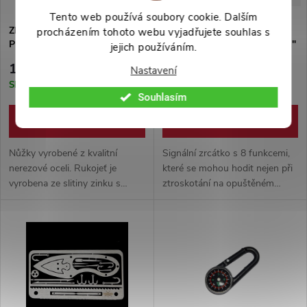
Tento web používá soubory cookie. Dalším
Zlaté nůžky "DRAGON
Multifunkční signalizační
procházením tohoto webu vyjadřujete souhlas s
PHEONIX"
zrcátko "SURVIVAL MIRROR"
jejich používáním.
8 funkcí!!!
199 Kč
229 Kč
Nastavení
Skladem
Skladem
Souhlasím
DO KOŠÍKU
DO KOŠÍKU
Nůžky vyrobené z kvalitní
Signální zrcátko s 8 funkcemi,
nerezové oceli. Rukojeť je
které se mohou hodit nejen při
vyrobena ze slitiny zinku s
ztroskotání na opuštěném
nádherným vzorem a
ostrově. Ideální věc do Vaší
speciálním zakroucením, které
KPZ nebo EDC výbavy.
imituje starodávné měděné
Křesadlo, kompas, píšťala, metr,
pokování.
paracord a další!