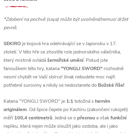
*Zdobení na pochvě (saya) může být uvolněné/nemusí držet
pevně.
SEKIRO
je bojová hra odehrávající se v Japonsku v 17.
století. V této hře se zhostíte role jednorukého válečníka,
který mistrně ovládá
šermířské umění
. Pokud jste
fanouškem této hry, katana
"YONGLI SWORD"
rozhodně
nesmí chybět ve Vaší sbírce! Jinak nebudete moc najít
potřebné suroviny a nikdy se nedostanete do
Božské říše!
Katana "YONGLI SWORD" je
1:1
totožná s
herním
originálem
. Od špice čepele po Kashiru (zakončení rukojeti)
měří
100,4 centimetrů
. Jedná se o
přesnou
a však
funkční
repliku, která nejen může sloužit jako ozdoba, ale i jako