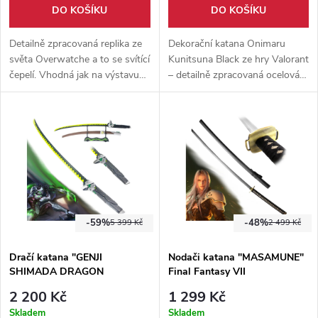
DO KOŠÍKU
DO KOŠÍKU
Detailně zpracovaná replika ze
Dekorační katana Onimaru
světa Overwatche a to se svítící
Kunitsuna Black ze hry Valorant
čepelí. Vhodná jak na výstavu
– detailně zpracovaná ocelová
tak ke cosplayi. Součástí repliky
replika s délkou 110 cm a
je pevné pouzdro a dřevěný
hmotností 1,35 kg. Vhodná pro
stojánek.
sběratelství, cosplay a dekoraci.
-59%
-48%
5 399 Kč
2 499 Kč
Dračí katana "GENJI
Nodači katana "MASAMUNE"
SHIMADA DRAGON
Final Fantasy VII
SWORD" svítící čepel!
2 200 Kč
1 299 Kč
Overwatch II. jakost
Skladem
Skladem