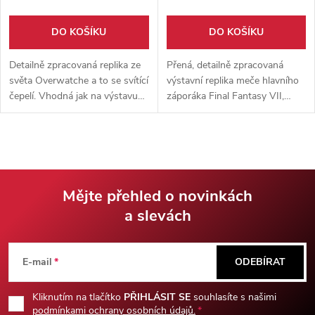
DO KOŠÍKU
DO KOŠÍKU
Detailně zpracovaná replika ze
Přená, detailně zpracovaná
světa Overwatche a to se svítící
výstavní replika meče hlavního
čepelí. Vhodná jak na výstavu
záporáka Final Fantasy VII,
tak ke cosplayi. Součástí repliky
Sephirotha. Výstavní kousek
je pevné pouzdro a dřevěný
vhodný ke cosplayi.
stojánek.
Mějte přehled o novinkách
a slevách
Z
á
E-mail
ODEBÍRAT
p
Kliknutím na tlačítko
PŘIHLÁSIT SE
souhlasíte s našimi
podmínkami ochrany osobních údajů.