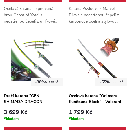
Ocelová katana inspirovaná
Katana Psylocke z Marvel
hrou Ghost of Yotei s
Rivals s neostřenou čepelí z
neostřenou čepelí z uhlíkové
karbonové oceli a stylovou
oceli, dřevěnou pochvou a
dřevěnou pochvou. Ideální
výraznou kovovou tsubou.
cosplay meč pro fanoušky X-
Velký dekorativní meč pro
Men a Marvel univerza.
fanoušky samurajů a herních
replik.
-38%
-55%
5 999 Kč
3 999 Kč
Dračí katana "GENJI
Ocelová katana "Onimaru
SHIMADA DRAGON
Kunitsuna Black" - Valorant
SWORD" svítící čepel!
3 699 Kč
1 799 Kč
Overwatch
Skladem
Skladem