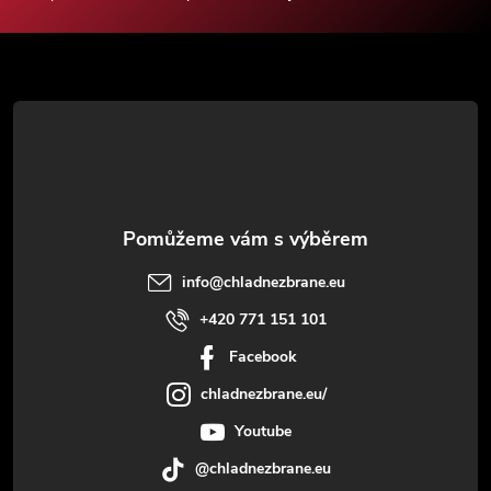
a
t
í
info
@
chladnezbrane.eu
+420 771 151 101
Facebook
chladnezbrane.eu/
Youtube
@chladnezbrane.eu