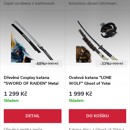
čepel vyrobena z karbonové
ikonickou zbraní Jetstream
oceli, kovová záštita, dodáváno
Samem. Detailní herní
společně s dřevěnou pochvou
zpracování s futuristickým
dle herní předlohy.
designem pro cosplay a
sběratele.
-68%
-33%
3 999 Kč
2 999 Kč
Dřevěná Cosplay katana
Ocelová katana "LONE
"SWORD OF RAIDEN" Metal
WOLF" Ghost of Yotei
Gear Rising
1 299 Kč
1 999 Kč
Skladem
Skladem
DETAIL
DO KOŠÍKU
Dřevěná replika meče
Katana Atsu z Ghost of Yōtei s