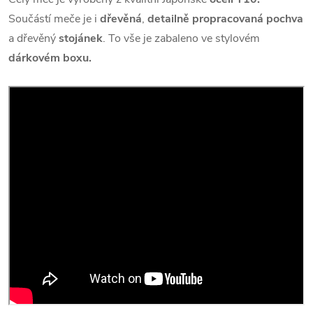
Součástí meče je i
dřevěná
,
detailně propracovaná pochva
a dřevěný
stojánek
. To vše je zabaleno ve stylovém
dárkovém boxu.