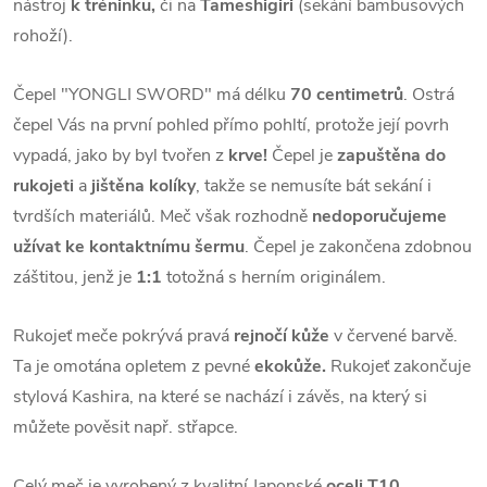
nástroj
k tréninku,
či na
Tameshigiri
(sekání bambusových
rohoží).
Čepel "YONGLI SWORD" má délku
70 centimetrů
. Ostrá
čepel Vás na první pohled přímo pohltí, protože její povrh
vypadá, jako by byl tvořen z
krve!
Čepel je
zapuštěna do
rukojeti
a
jištěna kolíky
, takže se nemusíte bát sekání i
tvrdších materiálů. Meč však rozhodně
nedoporučujeme
užívat ke kontaktnímu šermu
. Čepel je zakončena zdobnou
záštitou, jenž je
1:1
totožná s herním originálem.
Rukojeť meče pokrývá pravá
rejnočí kůže
v červené barvě.
Ta je omotána opletem z pevné
ekokůže.
Rukojeť zakončuje
stylová Kashira, na které se nachází i závěs, na který si
můžete pověsit např. střapce.
Celý meč je vyrobený z kvalitní Japonské
oceli T10.