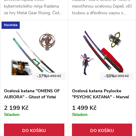
kybernetického ninja Raidena
neostřenou ocelovou čepelí, vlčí
ze hry Metal Gear Rising. Čistě
tsubou a dřevěnou sayou s
výstavní kus vhodný ke
umělou kožešinou. Nádherná
Novinka
cosplayi. Nyní ve dvou
katana inspirovaná herní
barevných variantách!
předlohou.
-37%
-50%
3 499 Kč
2 999 Kč
Ocelová katana "OMENS OF
Ocelová katana Psylocke
AURORA" - Ghost of Yotei
"PSYCHIC KATANA" - Marvel
Rivals
2 199 Kč
1 499 Kč
Skladem
Skladem
DO KOŠÍKU
DO KOŠÍKU