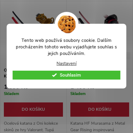
dřevěnou pochvou. Nádherný
originálu. Čepel z karbonové
kousek do sbírky, či na trénink
oceli a dřevěná pochva
seku i tameshigiri.
lakovaná na hnědo. Vrstva eko-
kůže přes rukojeť.
Tento web používá soubory cookie. Dalším
procházením tohoto webu vyjadřujete souhlas s
jejich používáním.
-37%
-50%
2 999 Kč
2 999 Kč
Nastavení
Ocelová katana "ONIMARU
Ocelová katana "HF
Souhlasím
KUNITSUNA" - Valorant
MURASAMA BLADE" Metal
Gear Rising
1 899 Kč
1 499 Kč
Skladem
Skladem
DO KOŠÍKU
DO KOŠÍKU
Ocelová katana z Oni kolekce
Katana HF Murasama z Metal
skinů ze hry Valorant. Tupá
Gear Rising inspirovaná