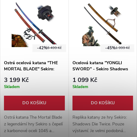
-42%
-45%
5 499 Kč
1 999 Kč
Ostrá ocelová katana "THE
Ocelová katana "YONGLI
MORTAL BLADE" Sekiro:
SWORD" - Sekiro Shadows
Shadows Die Twice
Die Twice
3 199 Kč
1 099 Kč
Skladem
Skladem
DO KOŠÍKU
DO KOŠÍKU
Ostrá katana The Mortal Blade
Replika katany ze hry Sekiro:
z legendární hry Sekiro s čepelí
Shadows Die Twice. Pouze
z karbonové oceli 1045 a
výstavní. Je velmi podobná