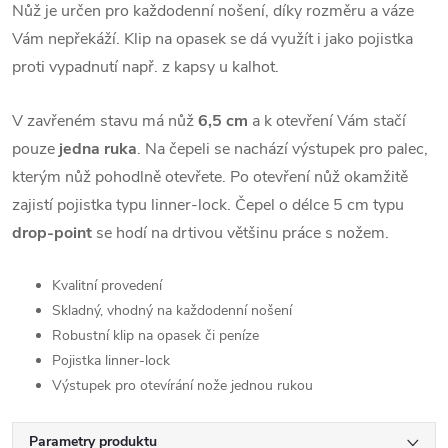
Nůž je určen pro každodenní nošení, díky rozměru a váze
Vám nepřekáží. Klip na opasek se dá využít i jako pojistka
proti vypadnutí např. z kapsy u kalhot.
V zavřeném stavu má nůž
6,5 cm
a k otevření Vám stačí
pouze
jedna ruka
. Na čepeli se nachází výstupek pro palec,
kterým nůž pohodlně otevřete. Po otevření nůž okamžitě
zajistí pojistka typu linner-lock. Čepel o délce 5 cm typu
drop-point
se hodí na drtivou většinu práce s nožem.
Kvalitní provedení
Skladný, vhodný na každodenní nošení
Robustní klip na opasek či peníze
Pojistka linner-lock
Výstupek pro otevírání nože jednou rukou
Parametry produktu