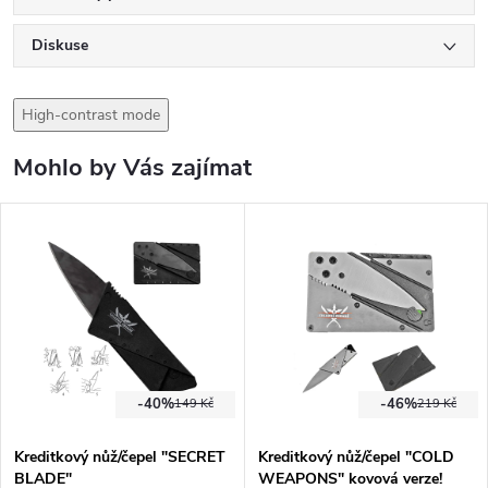
Diskuse
High-contrast mode
Mohlo by Vás zajímat
-40%
-46%
149 Kč
219 Kč
Kreditkový nůž/čepel "SECRET
Kreditkový nůž/čepel "COLD
BLADE"
WEAPONS" kovová verze!