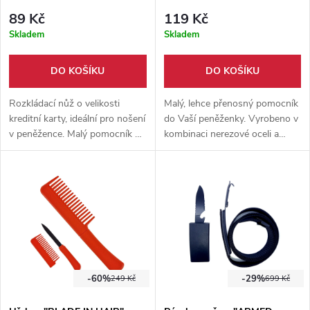
89 Kč
119 Kč
Skladem
Skladem
DO KOŠÍKU
DO KOŠÍKU
Rozkládací nůž o velikosti
Malý, lehce přenosný pomocník
kreditní karty, ideální pro nošení
do Vaší peněženky. Vyrobeno v
v peněžence. Malý pomocník na
kombinaci nerezové oceli a
cesty, který jednoduše schováte
pevného plastu.
kamkoliv.
-60%
-29%
249 Kč
699 Kč