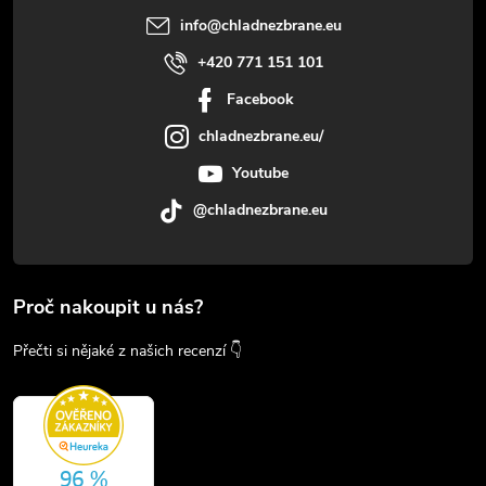
info
@
chladnezbrane.eu
+420 771 151 101
Facebook
chladnezbrane.eu/
Youtube
@chladnezbrane.eu
Proč nakoupit u nás?
Přečti si nějaké z našich recenzí 👇