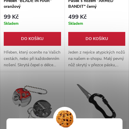
Hřeben "BLADE IN HAIR"
Pásek s nožem "ARMED
oranžový
BANDIT" černý
99 Kč
499 Kč
Skladem
Skladem
DO KOŠÍKU
DO KOŠÍKU
Hřeben, který oceníte na Vašich
Jeden z nejvíce atypických nožů
cestách, nebo při každodenním
na našem e-shopu. Malý pevný
nošení. Skrytá čepel o délce
nůž skrytý v přezce pásku,
8,5cm z něj dělá skvělého
ostrá čepel vyrobena z
pomocníka.
nerezové oceli v ABS plastové
přezce.
-40%
-33%
149 Kč
299 Kč