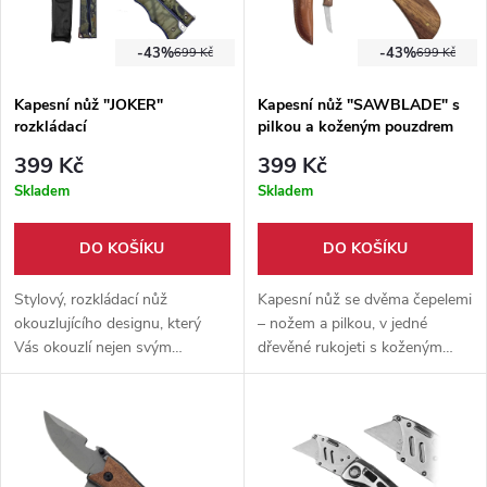
-43%
-43%
699 Kč
699 Kč
Kapesní nůž "JOKER"
Kapesní nůž "SAWBLADE" s
rozkládací
pilkou a koženým pouzdrem
399 Kč
399 Kč
Skladem
Skladem
DO KOŠÍKU
DO KOŠÍKU
Stylový, rozkládací nůž
Kapesní nůž se dvěma čepelemi
okouzlujícího designu, který
– nožem a pilkou, v jedné
Vás okouzlí nejen svým
dřevěné rukojeti s koženým
designem ale i svou
pouzdrem s poutkem na
praktičností. Součástí nože je i
opasek. Praktický pomocník do
pevné nylonové pouzdro.
lesa i na cesty.