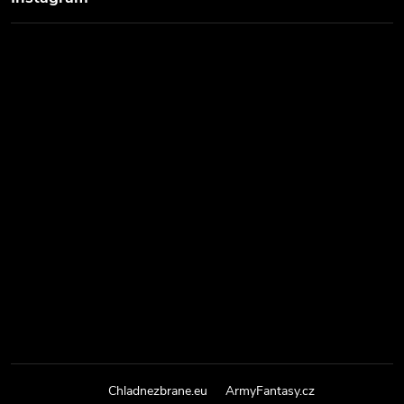
Chladnezbrane.eu
ArmyFantasy.cz