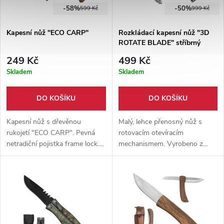
-58%
-50%
599 Kč
999 Kč
Kapesní nůž "ECO CARP"
Rozkládací kapesní nůž "3D
ROTATE BLADE" stříbrný
249 Kč
499 Kč
Skladem
Skladem
DO KOŠÍKU
DO KOŠÍKU
Kapesní nůž s dřevěnou
Malý, lehce přenosný nůž s
rukojetí "ECO CARP". Pevná
rotovacím otevíracím
netradiční pojistka frame lock.
mechanismem. Vyrobeno z
Ostrá ocelová čepel. Vhodná
nerezové oceli 3cr13. Ostrá
pro každodenní používání,
čepel + hrot na sklo + otvírák
outdoor či bushcraft.
na lahve. Pouzdro součástí
balení.