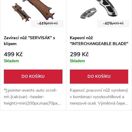
-44%
-40%
899 Kč
499 Kč
Zavírací nůž "SERVISÁK" s
Kapesní nůž
klipem
"INTERCHANGEABLE BLADE"
s výměnnou čepelí
499 Kč
299 Kč
Skladem
Skladem
DO KOŠÍKU
DO KOŠÍKU
*]:pointer-events-auto scroll-
Kapesní, pracovní nůž vyrobený
mt-[calc(var(--header-
v kombinaci vysokouhlíkové a
height)+min(200px,max(70px,20svh)))]"
nerezové oceli. Výměnná čepel
dir="auto" data-turn-
ve stylu řezáku + klip na
id="request-6965ff6b-5c08-
opasek. Vhodný na otevírání
8332-9aec-aa3ce5ace65f-5"
krabic.
data-testid="conversation-