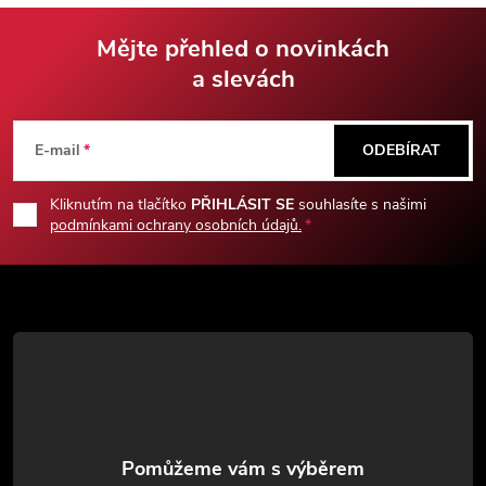
turn-18" data-scroll-
anchor="true" data-
Mějte přehled o novinkách
turn="assistant"
a slevách
Z
tabindex="-1"> Stylový a
praktický zavírací nůž s
integrovanými klíči na matice,
á
E-mail
ODEBÍRAT
dřevěnými střenkami, ostrou
čepelí a klipem. Ideální pro EDC,
p
servis i outdoorové použití.
Kliknutím na tlačítko
PŘIHLÁSIT SE
souhlasíte s našimi
podmínkami ochrany osobních údajů.
a
t
í