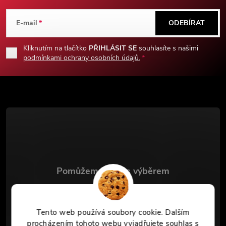
á
E-mail
ODEBÍRAT
p
Kliknutím na tlačítko
PŘIHLÁSIT SE
souhlasíte s našimi
podmínkami ochrany osobních údajů.
a
t
í
info
@
chladnezbrane.eu
+420 771 151 101
Tento web používá soubory cookie. Dalším
procházením tohoto webu vyjadřujete souhlas s
Facebook