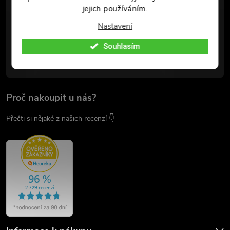
jejich používáním.
chladnezbrane.eu/
Nastavení
Youtube
Souhlasím
@chladnezbrane.eu
Proč nakoupit u nás?
Přečti si nějaké z našich recenzí 👇