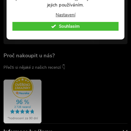
jejich používáním.
chladnezbrane.eu/
Nastavení
Youtube
Souhlasím
@chladnezbrane.eu
Proč nakoupit u nás?
Přečti si nějaké z našich recenzí 👇