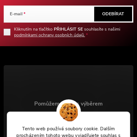
á
E-mail
ODEBÍRAT
p
Kliknutím na tlačítko
PŘIHLÁSIT SE
souhlasíte s našimi
podmínkami ochrany osobních údajů.
a
t
í
info
@
chladnezbrane.eu
+420 771 151 101
Tento web používá soubory cookie. Dalším
procházením tohoto webu vyjadřujete souhlas s
Facebook