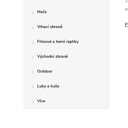
s
T
n
Meče
t
P
Vrhací zbraně
r
a
Filmové a herní repliky
n
Východní zbraně
n
Outdoor
í
Luky a kuše
p
Více
a