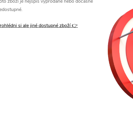
oto zboží je nejspíš vyprodané nebo dočasně
edostupné.
rohlédni si ale jiné dostupné zboží 👉