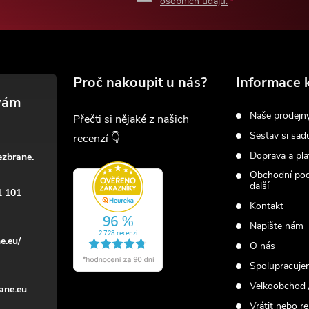
osobních údajů.
Proč nakoupit u nás?
Informace 
Naše prodejn
Přečti si nějaké z našich
Sestav si sad
recenzí 👇
Doprava a pla
ezbrane.
Obchodní po
další
1 101
Kontakt
Napište nám
e.eu/
O nás
Spolupracuje
Velkoobchod 
ane.eu
Vrátit nebo r