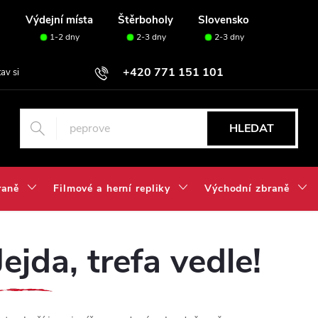
u
Výdejní místa
Štěrboholy
Slovensko
1-2 dny
2-3 dny
2-3 dny
+420 771 151 101
tav si svou sadu✅
HLEDAT
raně
Filmové a herní repliky
Východní zbraně
Jejda, trefa vedle!