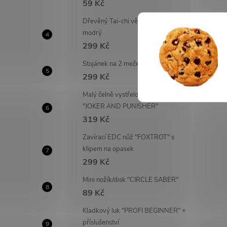
59 Kč
Dřevěný Tai-chi vějíř "DA SHANZI"
modrý
299 Kč
Stojánek na 2 meče "NITEN"
299 Kč
Malý čelně vystřelovací OTF nůž
"JOKER AND PUNISHER"
319 Kč
Zavírací EDC nůž "FOXTROT" s
klipem na opasek
299 Kč
Mini nožík/disk "CIRCLE SABER"
89 Kč
Kladkový luk "PROFI BEGINNER" +
příslušenství