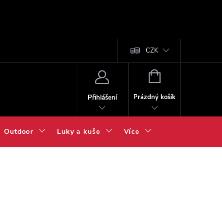
CZK
NÁKUPNÍ
KOŠÍK
Prázdný košík
Přihlášení
Outdoor
Luky a kuše
Více