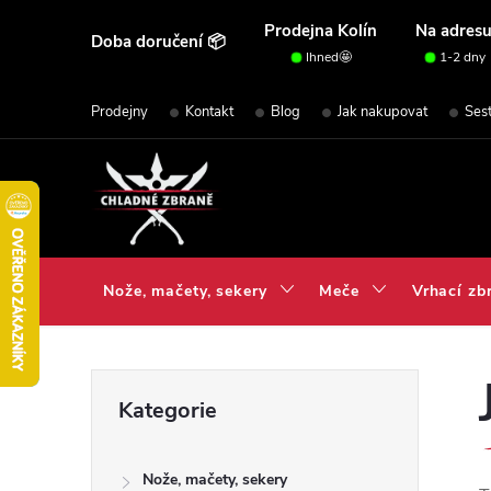
Přejít
Prodejna Kolín
Na adres
Doba doručení 📦
na
Ihned🤩
1-2 dny
obsah
Prodejny
Kontakt
Blog
Jak nakupovat
Ses
Nože, mačety, sekery
Meče
Vrhací zb
P
Přeskočit
Kategorie
kategorie
o
Nože, mačety, sekery