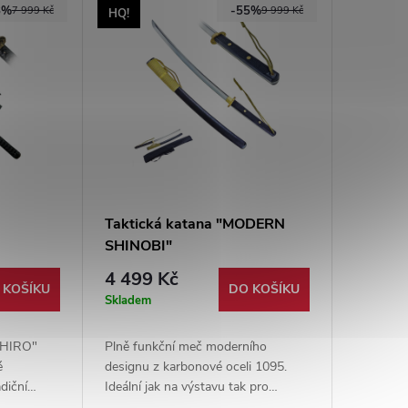
8%
-55%
7 999 Kč
9 999 Kč
HQ!
Taktická katana "MODERN
SHINOBI"
4 499 Kč
 KOŠÍKU
DO KOŠÍKU
Skladem
CHIRO"
Plně funkční meč moderního
é
designu z karbonové oceli 1095.
diční
Ideální jak na výstavu tak pro
pochva
trénink. Kousek, který ocení každý