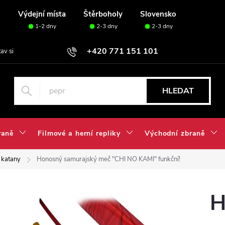
u
Výdejní místa
Štěrboholy
Slovensko
1-2 dny
2-3 dny
2-3 dny
+420 771 151 101
tav si svou sadu✅
HLEDAT
raně
Filmové a herní repliky
Východní zbraně
 katany
Honosný samurajský meč "CHI NO KAMI" funkční!
H