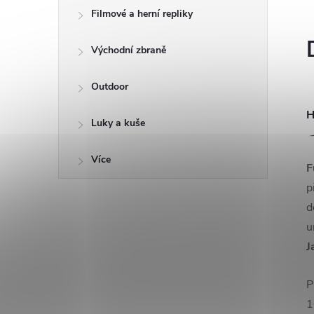
Filmové a herní repliky
Východní zbraně
Outdoor
H
Luky a kuše
Více
F
p
d
u
J
P
1