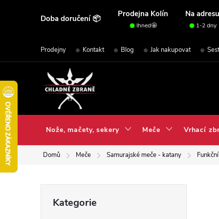
Přejít
Prodejna Kolín
Na adres
Doba doručení 📦
na
Ihned🤩
1-2 dny
obsah
Prodejny
Kontakt
Blog
Jak nakupovat
Ses
Nože, mačety, sekery
Meče
Vrhací zb
Domů
Meče
Samurajské meče - katany
Funkční
P
Přeskočit
Kategorie
kategorie