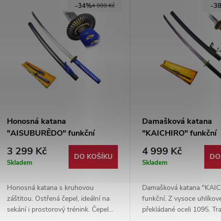
-34%
-3
4 999 Kč
Honosná katana
Damašková katana
"AISUBURĒDO" funkční
"KAICHIRO" funkční
3 299 Kč
4 999 Kč
DO KOŠÍKU
DO
Skladem
Skladem
Honosná katana s kruhovou
Damašková katana "KAI
záštitou. Ostřená čepel, ideální na
funkční. Z vysoce uhlíkov
sekání i prostorový trénink. Čepel
překládané oceli 1095. Tra
vyrobena z karbonové oceli 1045.
způsob výroby. Dřevěná 