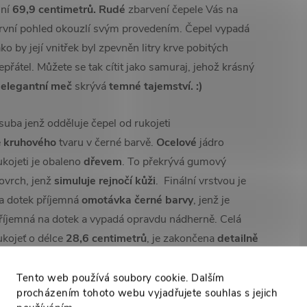
iní
69,9 centimetrů.
Rudé
zbarvení čepele Vás na
rvní pohled okouzlí svým provedením. Čepel vypadá
ako by její vnitřek byl zpevněn litry krve pobitých
epřátel. Můžete se tak cítit jako samuraj, jehož krásný
a
elegantní meč
skrývá
temné tajemství. :)
suba jenž odděluje čepel od rukojeti
e
kruhového
tvaru v černé barvě.
Ocelové
jádro
ukojeti je obaleno
dřevem
. To překrývá gumový
ovrch, jenž
simuluje rejnočí kůži
. Finální vrstvou je
a dotek příjemná
omotávka černé barvy
, jenž je
říjemná na dotek a vypadá opravdu nádherně. Celá
ukojeť o délce
28,6 centimetrů
, je zakončena
detailně
dobenou
hlavicí. Celý meč je zhotoven v
ombinaci
pevné oceli, dřeva a mosazi
. Součástí
Tento web používá soubory cookie. Dalším
procházením tohoto webu vyjadřujete souhlas s jejich
eče je také pevná dřevěná
pochva a černý háv.