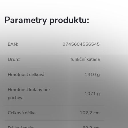
Parametry produktu:
EAN
:
0745604556545
Druh:
:
funkční katana
Hmotnost celková
:
1410 g
Hmotnost katany bez
1071 g
pochvy
:
Celková délka
:
102,2 cm