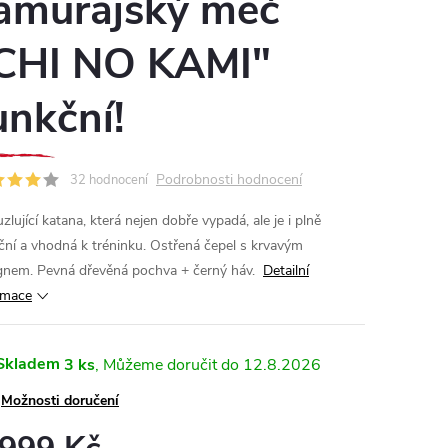
amurajský meč
CHI NO KAMI"
unkční!
Podrobnosti hodnocení
32 hodnocení
lující katana, která nejen dobře vypadá, ale je i plně
ční a vhodná k tréninku. Ostřená čepel s krvavým
gnem. Pevná dřevěná pochva + černý háv.
Detailní
rmace
Skladem
3 ks
12.8.2026
Možnosti doručení