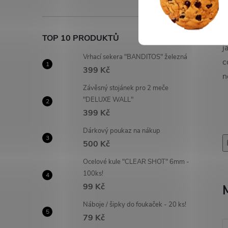
M
z
TOP 10 PRODUKTŮ
j
Vrhací sekera "BANDITOS" železná
c
399 Kč
n
Závěsný stojánek pro 2 meče
"DELUXE WALL"
399 Kč
Dárkový poukaz na nákup
500 Kč
Ocelové kule "CLEAR SHOT" 6mm -
100ks!
99 Kč
Náboje / šipky do foukaček - 20 ks!
79 Kč