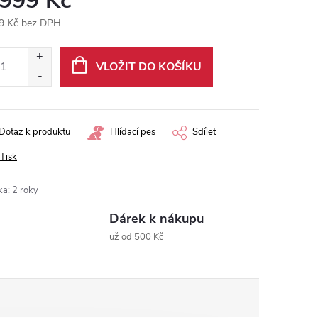
 999 Kč
9 Kč bez DPH
ná
:
VLOŽIT DO KOŠÍKU
Dotaz k produktu
Hlídací pes
Sdílet
Tisk
ka
:
2 roky
Dárek k nákupu
už od 500 Kč