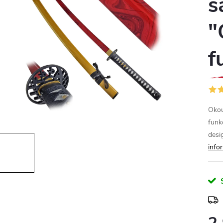
s
"
f
Okouz
funk
desi
info