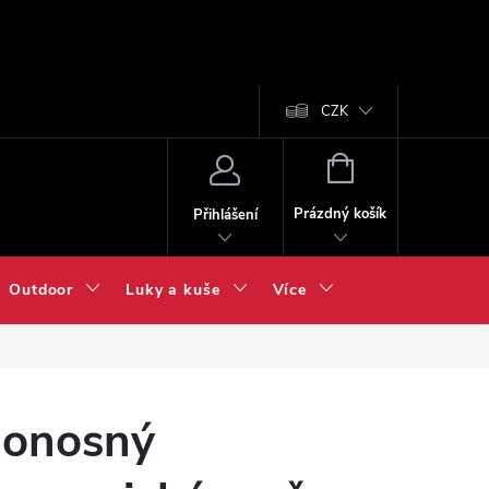
CZK
NÁKUPNÍ
KOŠÍK
Prázdný košík
Přihlášení
Outdoor
Luky a kuše
Více
onosný