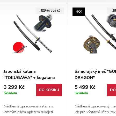
Baleno v dárkové krabici.
potažená eko-kůží. Záštit
-53%
-4
ozdobená zlatými draky. 
6 999 Kč
HQ!
rejnočí kůže na rukojeti.
Japonská katana
Samurajský meč "GO
"TOKUGAWA" + kogatana
DRAGON"
3 299 Kč
5 499 Kč
DO KOŠÍKU
DO
Skladem
Skladem
Nádherně zpracovaná katana s
Nádherně zpracovaný me
jemným bílým opletem rukojeti.
jak pro výstavní účely, tak