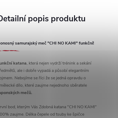
Detailní popis produktu
onosný samurajský meč "CHI NO KAMI" funkční!
unkční katana
, která nejen vydrží trénink a sekání
ředmětů, ale i dobře vypadá a působí elegantním
ojmem. Nebojíme se říci že se jedná opravdu o
mělecké dílo, které zaujme nejednoho sběratele
aponských mečů.
rvní bod, kterým Vás Zdobná katana "CHI NO KAMI"
00% zaujme. Délka čepele od tsuby ke špičce