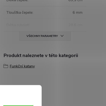
Délka čepele
:
69,9 cm
Tloušťka čepele
:
6 mm
Délka rukojeti
:
28,6 cm
VŠECHNY PARAMETRY
Produkt naleznete v této kategorii
Funkční katany