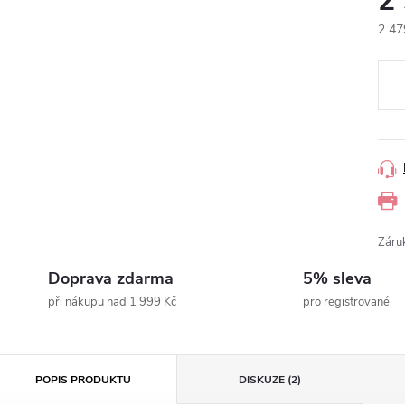
2
2 47
Měr
cena
Záru
Doprava zdarma
5% sleva
při nákupu nad 1 999 Kč
pro registrované
POPIS PRODUKTU
DISKUZE (2)