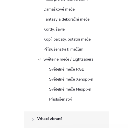
a
Damaškové meče
n
Fantasy a dekorační meče
e
Kordy, šavle
l
Kopí, palcáty, ostatní meče
Příslušenství k mečům
Světelné meče / Lightsabers
Světelné meče RGB
Světelné meče Xenopixel
Světelné meče Neopixel
Příslušenství
Vrhací zbraně