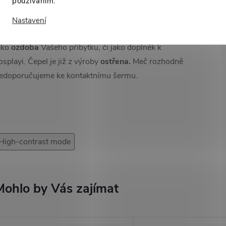
používáním.
eč je vhodným kouskem k
tréninku či sekání ovoce,
Nastavení
eleniny, či bambusových rohoží.
Může ale také sloužit
ako
ozdoba
Vašeho příbytku, či jako doplněk k
osplayi. Čepel je již z výroby
ostřena.
Meč rozhodně
edoporučujeme ke kontaktnímu šermu.
High-contrast mode
Mohlo by Vás zajímat