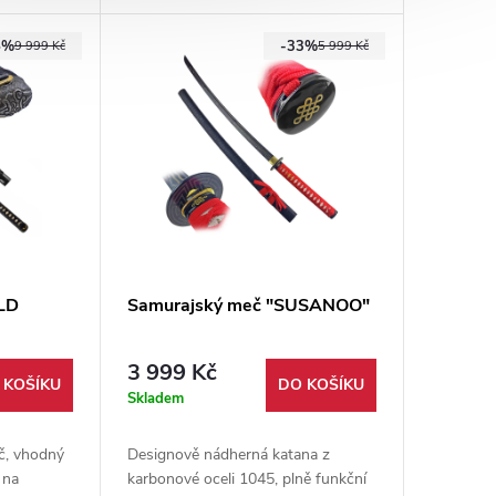
a
moderní ninja.
5%
-33%
Vrstva
9 999 Kč
5 999 Kč
LD
Samurajský meč "SUSANOO"
3 999 Kč
 KOŠÍKU
DO KOŠÍKU
Skladem
č, vhodný
Designově nádherná katana z
 na
karbonové oceli 1045, plně funkční