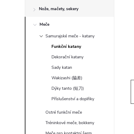
o
Nože, mačety, sekery
s
Meče
t
Samurajské meče - katany
r
Funkční katany
a
Dekorační katany
Sady katan
n
Wakizashi (脇差)
n
Dýky tanto (短刀)
Příslušenství a doplňky
í
Ostré funkční meče
p
Tréninkové meče, bokkeny
Meče pro kontaktní šerm