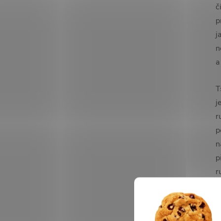
č
p
j
n
T
j
r
p
n
p
r
z
k
m