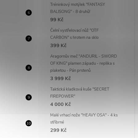
Tréninkový motýlek "FANTASY
BALISONG" - 8 druhů!
99 Kč
Čelní vystřelovací nůž "OTF
CARBON" s hrotem na sklo
399 Kč
Aragornův meč "ANDURIL - SWORD
OF KING" plamen západu - replika s
plaketou - Pán prstenů
3 999 Kč
Taktická kladková kuše "SECRET
FIREPOWER"
4 000 Kč
Malé vrhací nože "HEAVY OSA" - 4 ks
stříbrné
299 Kč