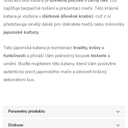
Součástí této katany je
dřevěná pochva
a
černý háv
, což
zajišťuje bezpečné nošení a prezentaci meče. Tato krásná
katana je vložena v
dárkové dřevěné krabici
, což z ní
představuje skvělý dárek pro sběratele mečů nebo milovníky
japonské kultury.
Tato japonská katana je kombinací
kvality, krásy
a
funkčnosti
a přináší Vám jedinečný kousek
historie
a
umění. Buďte majitelem této katany, která Vám poskytne
autentický pocit japonského meče a zároveň krásný
dekorativní kus.
Parametry produktu
Diskuse