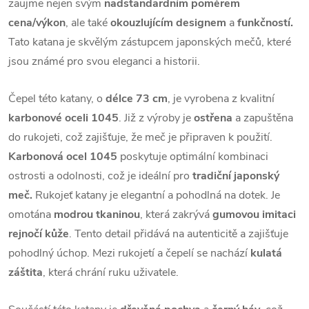
zaujme nejen svým
nadstandardním poměrem
cena/výkon
, ale také
okouzlujícím designem
a
funkčností.
Tato katana je skvělým zástupcem japonských mečů, které
jsou známé pro svou eleganci a historii.
Čepel této katany, o
délce 73 cm
, je vyrobena z kvalitní
karbonové oceli 1045
. Již z výroby je
ostřena
a zapuštěna
do rukojeti, což zajišťuje, že meč je připraven k použití.
Karbonová ocel 1045
poskytuje optimální kombinaci
ostrosti a odolnosti, což je ideální pro
tradiční japonský
meč.
Rukojeť katany je elegantní a pohodlná na dotek. Je
omotána
modrou tkaninou
, která zakrývá
gumovou imitaci
rejnočí kůže
. Tento detail přidává na autenticitě a zajišťuje
pohodlný úchop. Mezi rukojetí a čepelí se nachází
kulatá
záštita
, která chrání ruku uživatele.