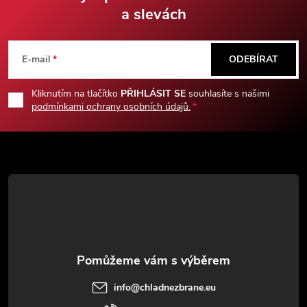
a slevách
Z
á
E-mail
ODEBÍRAT
p
Kliknutím na tlačítko
PŘIHLÁSIT SE
souhlasíte s našimi
podmínkami ochrany osobních údajů.
a
t
í
info
@
chladnezbrane.eu