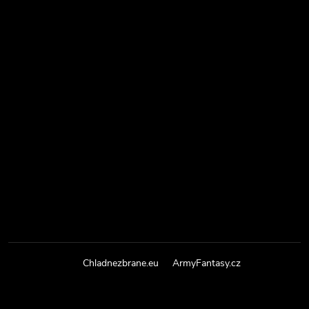
Chladnezbrane.eu
ArmyFantasy.cz