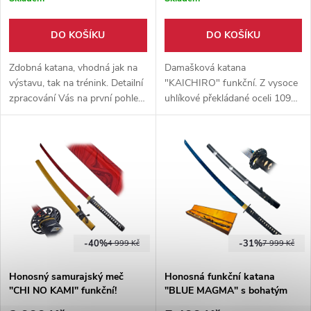
DO KOŠÍKU
DO KOŠÍKU
Zdobná katana, vhodná jak na
Damašková katana
výstavu, tak na trénink. Detailní
"KAICHIRO" funkční. Z vysoce
zpracování Vás na první pohled
uhlíkové překládané oceli 1095.
zaujme, krom toho meč oplývá
Tradiční způsob výroby.
ostřenou čepelí, jejíž zbarvení
Dřevěná pochva potažená eko-
není klasicky stříbrné, ale v
kůží. Záštita ozdobená zlatými
barvě zvané bordó.
draky. Vrstva rejnočí kůže na
rukojeti.
-40%
-31%
4 999 Kč
7 999 Kč
Honosný samurajský meč
Honosná funkční katana
"CHI NO KAMI" funkční!
"BLUE MAGMA" s bohatým
příslušenstvím