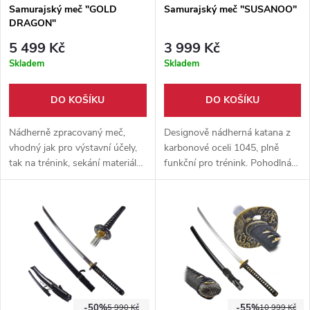
Samurajský meč "GOLD
Samurajský meč "SUSANOO"
DRAGON"
5 499 Kč
3 999 Kč
Skladem
Skladem
DO KOŠÍKU
DO KOŠÍKU
Nádherně zpracovaný meč,
Designově nádherná katana z
vhodný jak pro výstavní účely,
karbonové oceli 1045, plně
tak na trénink, sekání materiálů.
funkční pro trénink. Pohodlná
Kvalitní ocel 1060. Z výroby již
rukojeť s červeným opletem,
naostřená čepel.
stylová dřevěná pochva pokrytá
eko kůží + černý háv.
-50%
-55%
5 990 Kč
10 999 Kč