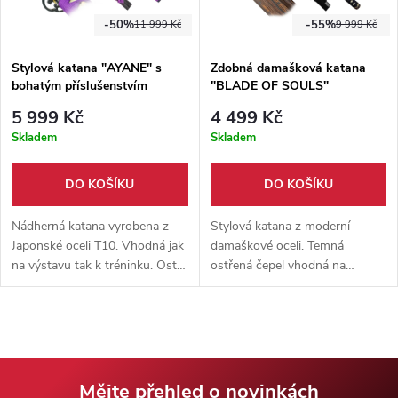
-50%
-55%
11 999 Kč
9 999 Kč
Stylová katana "AYANE" s
Zdobná damašková katana
bohatým příslušenstvím
"BLADE OF SOULS"
5 999 Kč
4 499 Kč
Skladem
Skladem
DO KOŠÍKU
DO KOŠÍKU
Nádherná katana vyrobena z
Stylová katana z moderní
Japonské oceli T10. Vhodná jak
damaškové oceli. Temná
na výstavu tak k tréninku. Ostrá
ostřená čepel vhodná na
již z výroby. Prodávaná v
tameshigiri. Dřevěná pochva v
dárkovém boxu s květinovým
černé barvě, zdobná tsuba +
motivem.
černý přepravní háv.
Mějte přehled o novinkách