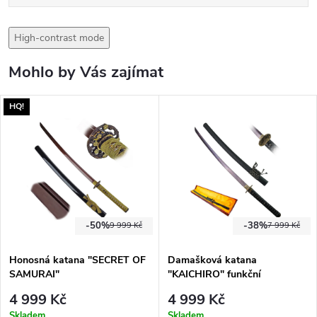
High-contrast mode
Mohlo by Vás zajímat
HQ!
-50%
-38%
9 999 Kč
7 999 Kč
Honosná katana "SECRET OF
Damašková katana
SAMURAI"
"KAICHIRO" funkční
4 999 Kč
4 999 Kč
Skladem
Skladem