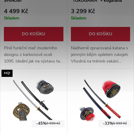
SHINOBI"
"TOKUGAWA" + kogatana
4 499 Kč
3 299 Kč
Skladem
Skladem
DO KOŠÍKU
DO KOŠÍKU
Plně funkční meč moderního
Nádherně zpracovaná katana s
designu z karbonové oceli
jemným bílým opletem rukojeti.
1095. Ideální jak na výstavu tak
Vhodná na trénink sekání.
pro trénink. Kousek, který ocení
Součástí meče je kogatana
HQ!
každý moderní ninja.
(malý dekorativní nožík).
-45%
-33%
9 999 Kč
5 999 Kč