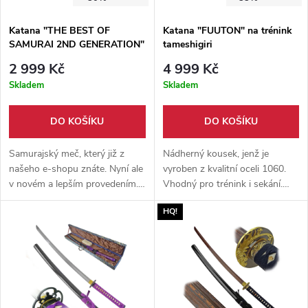
Katana "THE BEST OF
Katana "FUUTON" na trénink
SAMURAI 2ND GENERATION"
tameshigiri
2 999 Kč
4 999 Kč
Skladem
Skladem
DO KOŠÍKU
DO KOŠÍKU
Samurajský meč, který již z
Nádherný kousek, jenž je
našeho e-shopu znáte. Nyní ale
vyroben z kvalitní oceli 1060.
v novém a lepším provedením.
Vhodný pro trénink i sekání.
Propracovanější detaily, zesílená
Ideální dárek pro fanoušky
HQ!
čepel a pevnější konstrukce.
Japosnké kultury a Samurajů.
Kousek, který vás chytí za
srdce a nepustí!