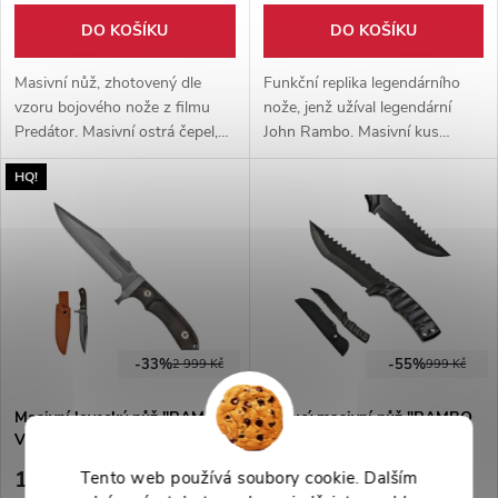
DO KOŠÍKU
DO KOŠÍKU
Masivní nůž, zhotovený dle
Funkční replika legendárního
vzoru bojového nože z filmu
nože, jenž užíval legendární
Predátor. Masivní ostrá čepel,
John Rambo. Masivní kus
pohodlná, dřevěná rukojeť.
nerezové oceli, broušený dutým
HQ!
Pevné nylonové pouzdro
výbrusem. Ideální dárek pro
součástí balení.
fanoušky akčních filmů.
-33%
-55%
2 999 Kč
999 Kč
Masivní lovecký nůž "RAMBO
Bojový masivní nůž "RAMBO
V" last blood bowie
USA"
1 999 Kč
449 Kč
Tento web používá soubory cookie. Dalším