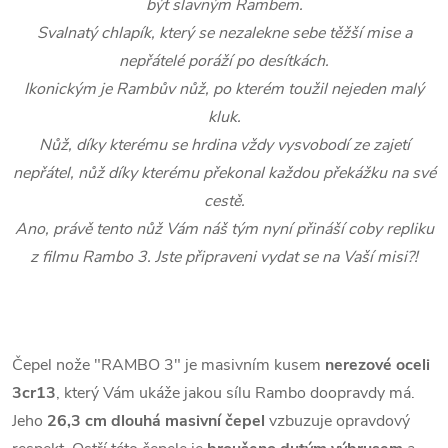
být slavným Rambem.
Svalnatý chlapík, který se nezalekne sebe těžší mise a
nepřátelé poráží po desítkách.
Ikonickým je Rambův nůž, po kterém toužil nejeden malý
kluk.
Nůž, díky kterému se hrdina vždy vysvobodí ze zajetí
nepřátel, nůž díky kterému překonal každou překážku na své
cestě.
Ano, právě tento nůž Vám náš tým nyní přináší coby repliku
z filmu Rambo 3. Jste připraveni vydat se na Vaší misi?!
Čepel nože "RAMBO 3" je masivním kusem
nerezové oceli
3cr13
, který Vám ukáže jakou sílu Rambo doopravdy má.
Jeho
26,3 cm dlouhá masivní čepel
vzbuzuje opravdový