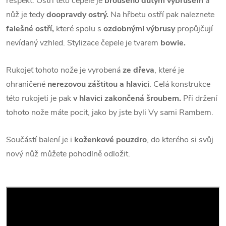
respekt. Ostří této čepele je
broušeno dutým výbrusem
a
nůž je tedy
doopravdy ostrý.
Na hřbetu ostří pak naleznete
falešné ostří,
které spolu s
ozdobnými výbrusy
propůjčují
nevídaný vzhled. Stylizace čepele je tvarem
bowie.
Rukojeť tohoto nože je vyrobená
ze dřeva
, které je
ohraničené
nerezovou záštitou a hlavici
. Celá konstrukce
této rukojeti je pak
v hlavici zakončená šroubem.
Při držení
tohoto nože máte pocit, jako by jste byli Vy sami Rambem.
Součástí balení je i
koženkové pouzdro
, do kterého si svůj
nový nůž můžete pohodlně odložit.