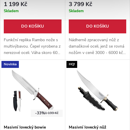
1 199 Kč
3 799 Kč
Skladem
Skladem
DO KOŠÍKU
DO KOŠÍKU
Funkční replika Rambo nože s
Nádherně zpracovaný nůž z
multivýbavou. Čepel vyrobena z
damaškové oceli, jenž se rovná
nerezové oceli. Váha skoro 600
nožům v ceně 3000 - 6000 kč.
g. Součástí balení je pevné
Součástí produktu je pevná
Novinka
HQ!
kožené pouzdro.
kožená pochva.
-33%
1 199 Kč
Masivní lovecký bowie
Masivní lovecký nůž