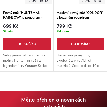
-53%
-53%
1 499 Kč
1 699 Kč
Pevný nůž "HUNTSMAN
Masivní pevný nůž "CONDOR"
RAINBOW" s pouzdrem -
s koženým pouzdrem
CS:GO
699 Kč
799 Kč
Skladem
Skladem
DO KOŠÍKU
DO KOŠÍKU
Velký pevný full-tang nůž na
Univerzální pevný nůž,
motivy Huntsman nožů z
vyrobený z prvotřídních
legendární hry Counter Strike.
materiálů. Čepel o délce 10 cm
Čepel vyrobena z nerezové oceli
z nerezové oceli 3cr13. Rukojeť
7Cr17, rukojeť z pevného ABS
z vysokotlakého laminátu G10.
plastu, nylonové pouzdro.
Kožené pouzdro na opasek.
Mějte přehled o novinkách
a slevách