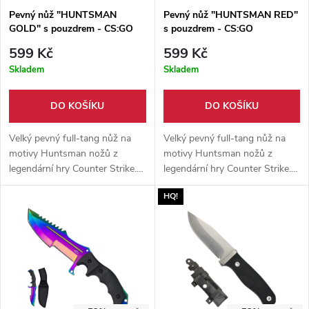
Pevný nůž "HUNTSMAN
Pevný nůž "HUNTSMAN RED"
GOLD" s pouzdrem - CS:GO
s pouzdrem - CS:GO
599 Kč
599 Kč
Skladem
Skladem
DO KOŠÍKU
DO KOŠÍKU
Velký pevný full-tang nůž na
Velký pevný full-tang nůž na
motivy Huntsman nožů z
motivy Huntsman nožů z
legendární hry Counter Strike.
legendární hry Counter Strike.
Čepel vyrobena z nerezové oceli
Čepel vyrobena z nerezové oceli
HQ!
7Cr17, rukojeť z pevného ABS
7Cr17, rukojeť z pevného ABS
plastu, nylonové pouzdro.
plastu, nylonové pouzdro.