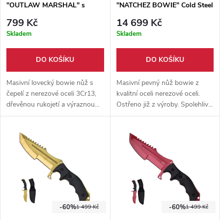
"OUTLAW MARSHAL" s
"NATCHEZ BOWIE" Cold Steel
pouzdrem
799 Kč
14 699 Kč
Skladem
Skladem
DO KOŠÍKU
DO KOŠÍKU
Masivní lovecký bowie nůž s
Masivní pevný nůž bowie z
čepelí z nerezové oceli 3Cr13,
kvalitní oceli nerezové oceli.
dřevěnou rukojetí a výraznou
Ostřeno již z výroby. Spolehlivý
kovovou záštitou. Tradiční
nástroj na dlouhé cesty. Pevné
pevný nůž doplňuje nylonové
pouzdro součástí balení.
pouzdro pro uložení a
přenášení v outdoorové výbavě.
-60%
-60%
1 499 Kč
1 499 Kč