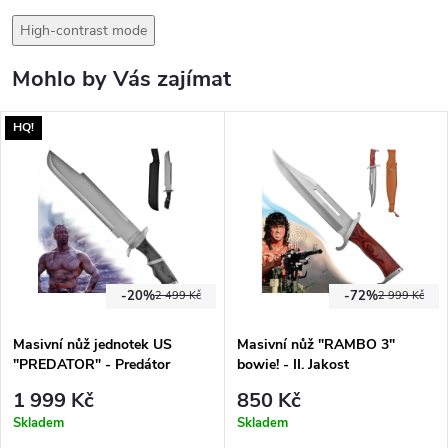
High-contrast mode
Mohlo by Vás zajímat
HQ!
-20%
-72%
2 499 Kč
2 999 Kč
Masivní nůž jednotek US
Masivní nůž "RAMBO 3"
"PREDATOR" - Predátor
bowie! - II. Jakost
1 999 Kč
850 Kč
Skladem
Skladem