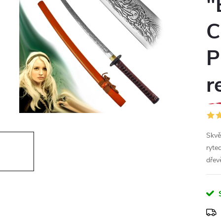
"
C
P
r
Skvě
ryte
dřev