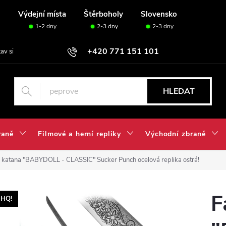
u
Výdejní místa
Štěrboholy
Slovensko
1-2 dny
2-3 dny
2-3 dny
+420 771 151 101
tav si svou sadu✅
HLEDAT
raně
Filmové a herní repliky
Východní zbraně
 katana "BABYDOLL - CLASSIC" Sucker Punch ocelová replika ostrá!
F
HQ!