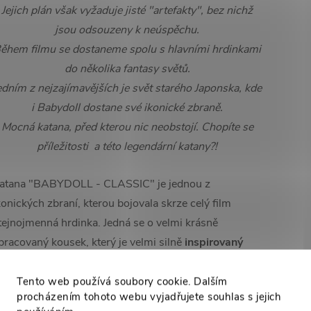
Jejich plán však vyžaduje jisté "artefakty", bez nichž
jsou odsouzeny k neúspěchu.
ěhem filmu se dostaneme spolu s hlavními hrdinkami
do několika fantasy světů.
edním z nejzajímavějších je svět starého Japonska, kde
i Babydoll dostane své ikonické zbraně.
Mocná katana, před kterou nic neobstojí. Chopíte se
příležitosti a této legendární katany?!
atana "BABYDOLL - CLASSIC" je jednou z
konických zbraní, kterou bojovala skrze celý film
tejnojmenná hrdinka.
Jedná se o velmi krásně
pracovaný kousek, který je velmi silně
inspirovaný
aponskými meči.
Pojďme si ale nyní pořádně
ychutnat křivky této krásky. :)
Tento web používá soubory cookie. Dalším
procházením tohoto webu vyjadřujete souhlas s jejich