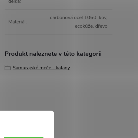
délka
:
carbonová ocel 1060, kov,
Materiál
:
ecokůže, dřevo
Produkt naleznete v této kategorii
Samurajské meče - katany