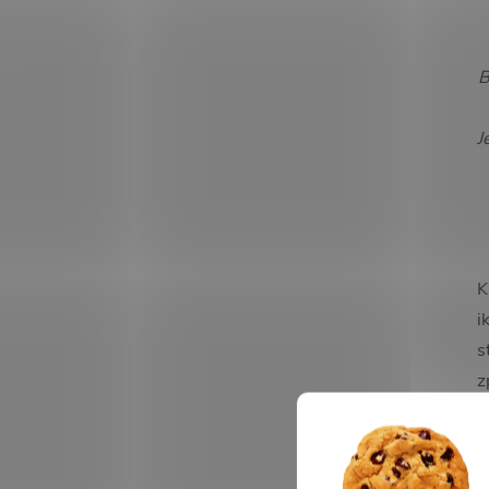
B
J
K
i
s
z
j
v