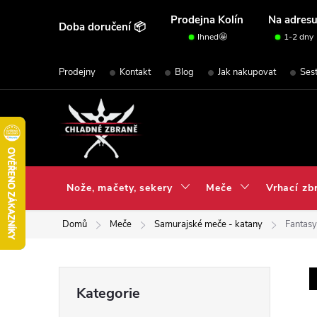
Přejít
Prodejna Kolín
Na adres
Doba doručení 📦
na
Ihned🤩
1-2 dny
obsah
Prodejny
Kontakt
Blog
Jak nakupovat
Ses
Nože, mačety, sekery
Meče
Vrhací zb
Domů
Meče
Samurajské meče - katany
Fantasy
P
Přeskočit
Kategorie
kategorie