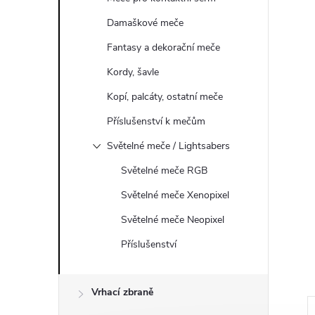
a
Damaškové meče
n
Fantasy a dekorační meče
e
Kordy, šavle
l
Kopí, palcáty, ostatní meče
Příslušenství k mečům
Světelné meče / Lightsabers
Světelné meče RGB
Světelné meče Xenopixel
Světelné meče Neopixel
Příslušenství
Vrhací zbraně