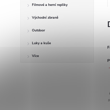
Filmové a herní repliky
Východní zbraně
Outdoor
Luky a kuše
F
Více
P
s