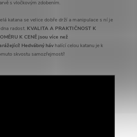
arvě s vločkovým zdobením.
elá katana se velice dobře drží a manipulace s ní je
edna radost.
KVALITA A PRAKTIČNOST K
OMĚRU K CENĚ jsou více než
arážející!
Hedvábný háv
halící celou katanu je k
omuto skvostu samozřejmostí!