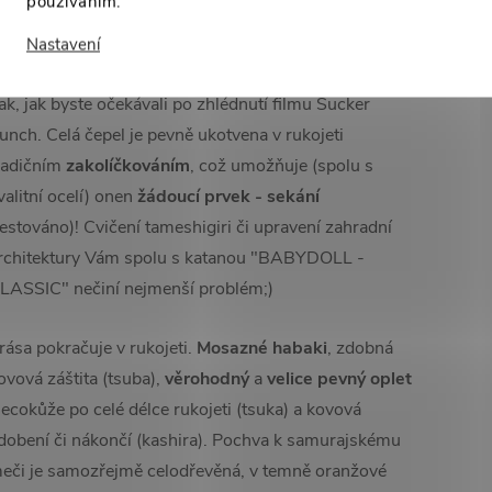
používáním.
epel katany "BABYDOLL - CLASSIC" je vyrobena z
valitní uhlíkaté oceli 1060!!!
Ostrá
jest jako břitva! A
Nastavení
ádherně zdobena.
Nikoliv potiskem, ale
rytectvím
.
ak, jak byste očekávali po zhlédnutí filmu Sucker
unch.
Celá čepel je pevně ukotvena v rukojeti
radičním
zakolíčkováním
, což umožňuje (spolu s
valitní ocelí) onen
žádoucí prvek - sekání
testováno)!
Cvičení tameshigiri či upravení zahradní
rchitektury Vám spolu s katanou "BABYDOLL -
LASSIC" nečiní nejmenší problém;)
rása pokračuje v rukojeti.
Mosazné habaki
, zdobná
ovová záštita (tsuba),
věrohodný
a
velice pevný oplet
 ecokůže po celé délce rukojeti (tsuka) a kovová
dobení či nákončí (kashira).
Pochva k samurajskému
eči je samozřejmě celodřevěná, v temně oranžové