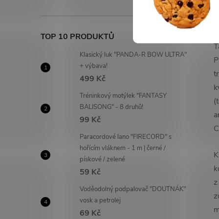
Č
k
n
TOP 10 PRODUKTŮ
T
Klasický luk "PANDA-R BOW ULTRA"
P
+ výbava!
t
499 Kč
k
Tréninkový motýlek "FANTASY
(
BALISONG" - 8 druhů!
a
99 Kč
C
Paracordové lano "FIRECORD" s
hořícím vláknem - 1 m | černé /
K
pískové / zelené
k
59 Kč
z
Voděodolný podpalovač "DOUTNÁK"
z
vosk a petrolej
m
69 Kč