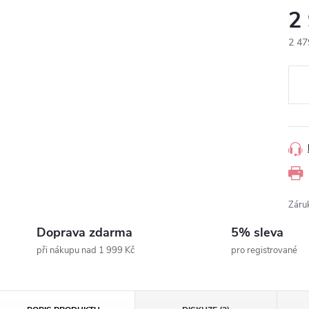
2
2 47
Měr
cena
Záru
Doprava zdarma
5% sleva
při nákupu nad 1 999 Kč
pro registrované