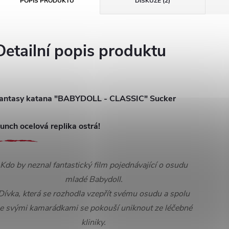
POPIS PRODUKTU
DISKUZE (2)
Detailní popis produktu
antasy katana "BABYDOLL - CLASSIC" Sucker
unch ocelová replika ostrá!
Kdo by neznal fantastický film pojednávající o osudu
mladé Babydoll.
Dívka, která se rozhodla vzepřít svému osudu a spolu
e svými kamarádkami se pokouší uniknout ze léčebné
kliniky.