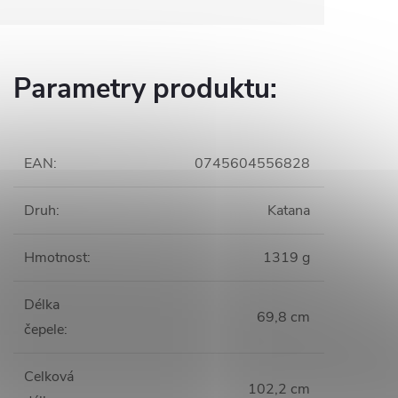
Parametry produktu:
EAN
:
0745604556828
Druh
:
Katana
Hmotnost
:
1319 g
Délka
69,8 cm
čepele
:
Celková
102,2 cm