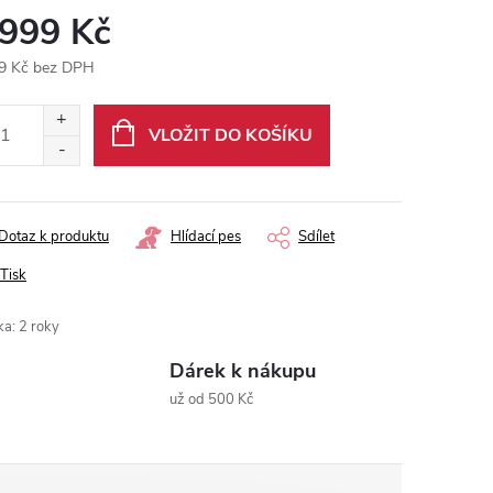
 999 Kč
9 Kč bez DPH
ná
:
VLOŽIT DO KOŠÍKU
Dotaz k produktu
Hlídací pes
Sdílet
Tisk
ka
:
2 roky
Dárek k nákupu
už od 500 Kč