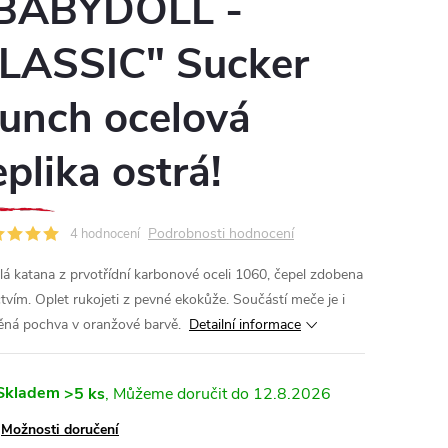
BABYDOLL -
LASSIC" Sucker
unch ocelová
eplika ostrá!
Podrobnosti hodnocení
4 hodnocení
lá katana z prvotřídní karbonové oceli 1060, čepel zdobena
ctvím. Oplet rukojeti z pevné ekokůže. Součástí meče je i
ěná pochva v oranžové barvě.
Detailní informace
Skladem
>5 ks
12.8.2026
Možnosti doručení