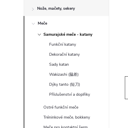
o
Nože, mačety, sekery
s
Meče
t
Samurajské meče - katany
r
Funkční katany
a
Dekorační katany
Sady katan
n
Wakizashi (脇差)
n
Dýky tanto (短刀)
Příslušenství a doplňky
í
Ostré funkční meče
p
Tréninkové meče, bokkeny
Meče pro kontaktní šerm