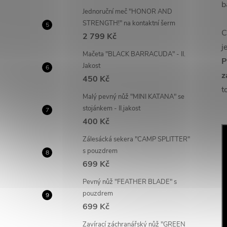
b
Jednoruční meč "HONOR AND
STRENGTH!" na kontaktní šerm
C
2 799 Kč
j
Mačeta "BLACK BARRACUDA" - II.
P
Jakost
z
450 Kč
t
Malý pevný nůž "MINI KATANA" se
stojánkem - II.jakost
400 Kč
Zálesácká sekera "CAMP SPLITTER"
s pouzdrem
699 Kč
Pevný nůž "FEATHER BLADE" s
pouzdrem
699 Kč
Zavírací záchranářský nůž "GREEN