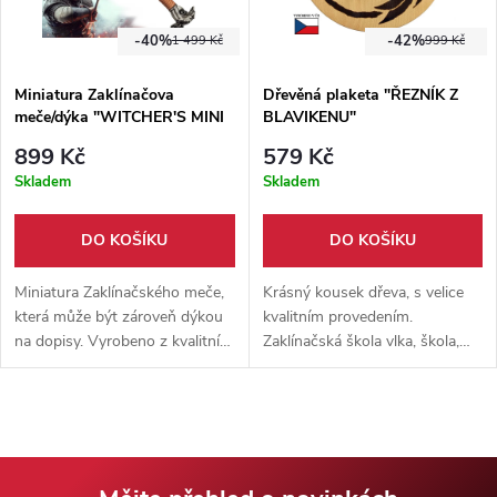
jen vzpomínkou své slávy,
neboť byla napadena a vypálena
-40%
-42%
1 499 Kč
999 Kč
do základu. Jejími posledními
členy jsou Geralt, Eskel,
Miniatura Zaklínačova
Dřevěná plaketa "ŘEZNÍK Z
Lambert, Vesemir a v
meče/dýka "WITCHER'S MINI
BLAVIKENU"
neposlední řadě i Ciri.
SWORD"
Zaklínač/Witcher
899 Kč
579 Kč
Skladem
Skladem
DO KOŠÍKU
DO KOŠÍKU
Miniatura Zaklínačského meče,
Krásný kousek dřeva, s velice
která může být zároveň dýkou
kvalitním provedením.
na dopisy. Vyrobeno z kvalitní
Zaklínačská škola vlka, škola,
nerezové oceli. Součástí balení
která už bohužel pomalu
je pevná pochva.
zaniká. Je jen pár zaklínačů, jenž
nosí hrdě znak této školy.
Nejznámějším z nich je slavný
Geralt z Rivie. O kterém vypráví
knihy autora Andrzeje