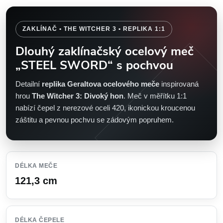
ZAKLÍNAČ • THE WITCHER 3 • REPLIKA 1:1
Dlouhý zaklínačský ocelový meč
„STEEL SWORD“ s pochvou
Detailní
replika Geraltova ocelového meče
inspirovaná
hrou
The Witcher 3: Divoký hon
. Meč v měřítku 1:1
nabízí čepel z nerezové oceli 420, ikonickou kroucenou
záštitu a pevnou pochvu se zádovým popruhem.
DÉLKA MEČE
121,3 cm
DÉLKA ČEPELE