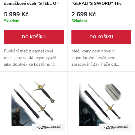
damaškové oceli "STEEL OF
"GERALT'S SWORD" The
MAHAKAM" s pevnou
Witcher
5 999 Kč
2 699 Kč
pochvou a popruhem
Skladem
Skladem
DO KOŠÍKU
DO KOŠÍKU
Funkční meč z damaškové
Meč, který dominoval v
oceli, jenž se dá nejen využít
legendárním seriálovém
jako doplněk ke kostýmu, či
zpracování Zaklínače od
ozdoba pokoje. Meč je také
Netflixu. Detailně zpracovaný
vhodný pro trénink seků jak do
aby se co nejvíce podobal
vzduchu, tak sekání ovoce nebo
seriálové podobě. Součástí
zeleniny.
meče je pochva s popruhem,
díky které si můžete nahodit
meč na záda a cítit se jako
samotný Henry Cavill.
-52%
-25%
4 999 Kč
7 999 Kč