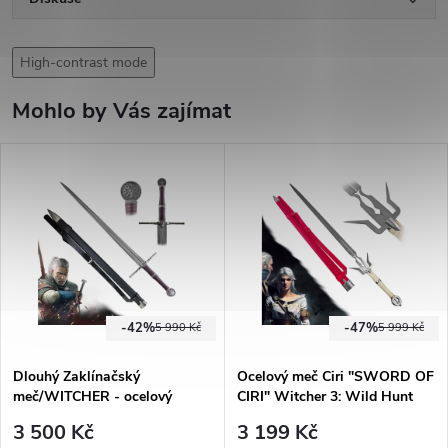
High-contrast mode
Mohlo by Vás zajímat
-42%
-47%
5 990 Kč
5 999 Kč
Dlouhý Zaklínačský
Ocelový meč Ciri "SWORD OF
meč/WITCHER - ocelový
CIRI" Witcher 3: Wild Hunt
"SWORD ON HUMANS" s
3 500 Kč
3 199 Kč
pevnou pochvou a popruhem! -