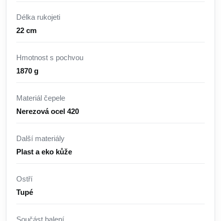
Délka rukojeti
22 cm
Hmotnost s pochvou
1870 g
Materiál čepele
Nerezová ocel 420
Další materiály
Plast a eko kůže
Ostří
Tupé
Součást balení