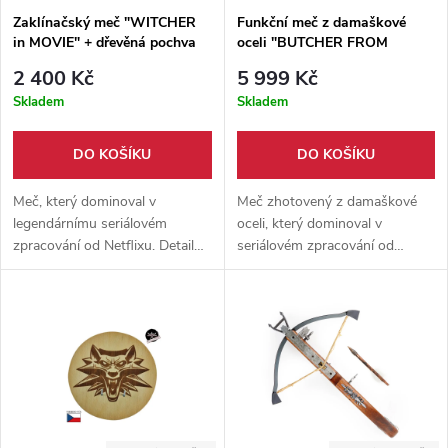
Zaklínačský meč "WITCHER
Funkční meč z damaškové
in MOVIE" + dřevěná pochva
oceli "BUTCHER FROM
ZAKLÍNAČ II. Jakost
BLAVIKEN"+ pochva
2 400 Kč
5 999 Kč
ZAKLÍNAČ/WITCHER
Skladem
Skladem
DO KOŠÍKU
DO KOŠÍKU
Meč, který dominoval v
Meč zhotovený z damaškové
legendárnímu seriálovém
oceli, který dominoval v
zpracování od Netflixu. Detailně
seriálovém zpracování od
propracovaný meč v poměru
Netflixu. Detailně propracovaný
1:1 s originálem. Lehký, funkční
meč v poměru 1:1 s originálem.
a ostřený. Meč, který je vhodný
Lehký, funkční a naostřený.
jak pro výstavní účely, tak pro
trénink. Součástí meče je
dřevěná pochva.