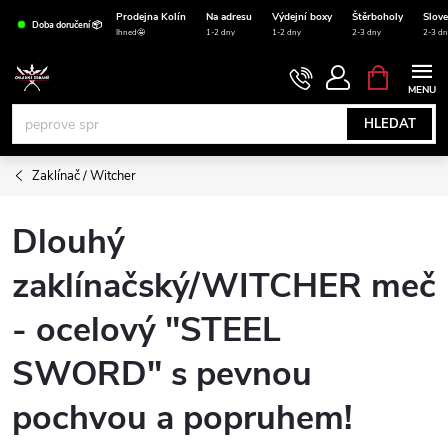
Přejít
Prodejna Kolín
Na adresu
Výdejní boxy
Štěrboholy
Slov
Doba doručení 📦
na
Ihned🤩
1-2 dny
1-2 dny
2-3 dny
2-3 dn
obsah
NÁKUPNÍ
KOŠÍK
HLEDAT
Zaklínač / Witcher
Dlouhý
zaklínačský/WITCHER meč
- ocelový "STEEL
SWORD" s pevnou
pochvou a popruhem!