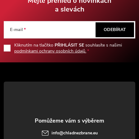
Mějte přehled o novinkách
Sapkowského. Nyní můžete i vy
a slevách
Z
mít část tohoto úžasného světa
v svém doupěti, aby tak mohla
zdobit Vaši zeď či hodovní síň.
á
E-mail
ODEBÍRAT
p
Kliknutím na tlačítko
PŘIHLÁSIT SE
souhlasíte s našimi
podmínkami ochrany osobních údajů.
a
t
í
info
@
chladnezbrane.eu