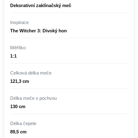
Dekorativní zaklínačský meč
Inspirace
The Witcher 3: Divoký hon
Měřítko
1:1
Celková délka meče
121,3 cm
Délka meče s pochvou
130 cm
Délka čepele
89,5 cm