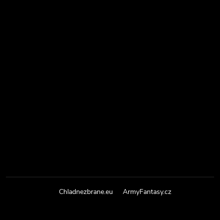
Chladnezbrane.eu
ArmyFantasy.cz