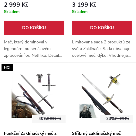
2 999 Kč
3 199 Kč
Skladem
Skladem
DO KOŠÍKU
DO KOŠÍKU
Meč, který dominoval v
Limitovaná sada 2 produktů ze
legendárnímu seriálovém
světa Zaklínače. Sada obsahuje
zpracování od Netflixu. Detailně
ocelový meč, dýku. Vhodné jak
propracovaný meč v poměru
pro výstavu tak jako doplněk ke
HQ!
1:1 s originálem. Lehký a tupý.
cosplayi.
Meč, který je vhodný jak pro
výstavní účely, tak pro trénink.
Součástí meče je dřevěná
pochva.
-40%
-23%
9 999 Kč
3 490 Kč
Funkční Zaklínačský meč z
Stříbrný zaklínačský meč