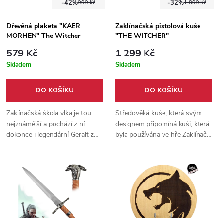
-42%
-32%
999 Kč
1 899 Kč
Dřevěná plaketa "KAER
Zaklínačská pistolová kuše
MORHEN" The Witcher
"THE WITCHER"
579 Kč
1 299 Kč
Skladem
Skladem
DO KOŠÍKU
DO KOŠÍKU
Zaklínačská škola vlka je tou
Středověká kuše, která svým
nejznámější a pochází z ní
designem připomíná kuši, která
dokonce i legendární Geralt z
byla používána ve hře Zaklínač
Rivie, zde se díky starému a
3 - Divoký hon. Funkční
moudrému Vesemirovi naučil
konstrukce!
svému zaklínačskému umění.
Sídlo školy Vlka je stará
rozvalina v horách Kaer
Morhen, v jejichž zdech se učili
leckteří zaklínači. Dnes je však