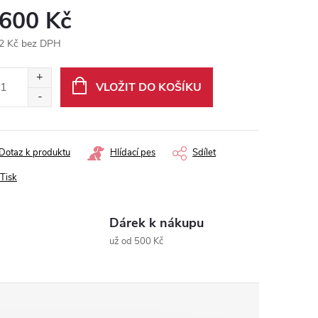
 600 Kč
2 Kč bez DPH
ná
:
VLOŽIT DO KOŠÍKU
Dotaz k produktu
Hlídací pes
Sdílet
Tisk
Dárek k nákupu
už od 500 Kč