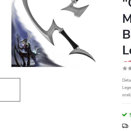
"
M
B
L
Deta
Lege
ocel