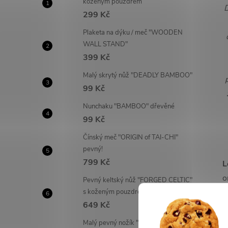
koženým pouzdrem
D
299 Kč
Plaketa na dýku / meč "WOODEN
WALL STAND"
399 Kč
Malý skrytý nůž "DEADLY BAMBOO"
99 Kč
Nunchaku "BAMBOO" dřevěné
99 Kč
Čínský meč "ORIGIN of TAI-CHI"
pevný!
799 Kč
L
o
Pevný keltský nůž "FORGED CELTIC"
š
s koženým pouzdrem
649 Kč
d
o
Malý pevný nožík "FINGER