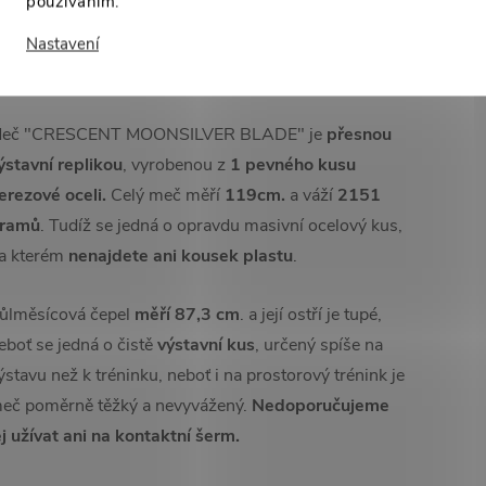
používáním.
OONSILVER BLADE". Tento meč je však nyní
Nastavení
ostupný i pro Vás!
Pořádný, masivní kus oceli
1:1 s
riginálem
a to za
bezkonkurenční cenu. :)
eč "CRESCENT MOONSILVER BLADE" je
přesnou
ýstavní replikou
, vyrobenou z
1 pevného kusu
erezové oceli.
Celý meč měří
119cm.
a váží
2151
ramů
. Tudíž se jedná o opravdu masivní ocelový kus,
a kterém
nenajdete ani kousek plastu
.
ůlměsícová čepel
měří 87,3 cm
. a její ostří je tupé,
eboť se jedná o čistě
výstavní kus
, určený spíše na
ýstavu než k tréninku, neboť i na prostorový trénink je
eč poměrně těžký a nevyvážený.
Nedoporučujeme
ej užívat ani na kontaktní šerm.