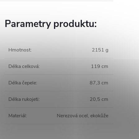
Parametry produktu:
Hmotnost
:
2151 g
Délka celková
:
119 cm
Délka čepele
:
87,3 cm
Délka rukojeti
:
20,5 cm
Materiál
:
Nerezová ocel, ekokůže