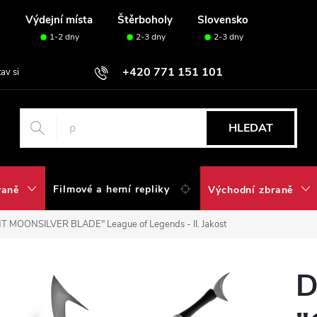
u
Výdejní místa
Štěrboholy
Slovensko
1-2 dny
2-3 dny
2-3 dny
+420 771 151 101
tav si svou sadu✅
HLEDAT
Filmové a herní repliky
raně
Východní zbraně
 MOONSILVER BLADE" League of Legends - II. Jakost
D