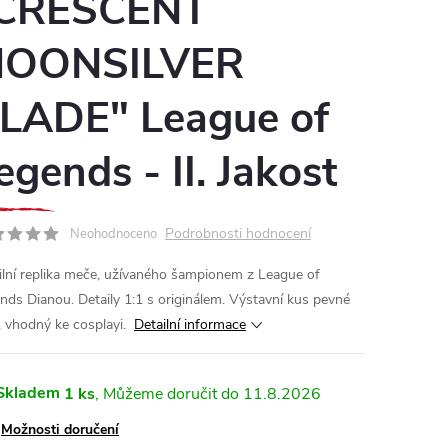
CRESCENT
OONSILVER
LADE" League of
egends - II. Jakost
Podrobnosti hodnocení
Neohodnoceno
ilní replika meče, užívaného šampionem z League of
nds Dianou. Detaily 1:1 s originálem. Výstavní kus pevné
i, vhodný ke cosplayi.
Detailní informace
Skladem
1 ks
11.8.2026
Možnosti doručení