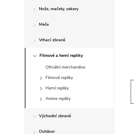
o
Nože, mačety, sekery
s
Meče
t
Vrhací zbraně
r
a
Filmové a herní repliky
Oficiální merchandise
n
Filmové repliky
n
Herní repliky
Anime repliky
í
p
Východní zbraně
Outdoor