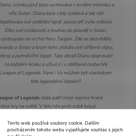
iana, cizinka jenž byla vychována v tvrdém tréninku a
víře Solari. Diana byla vždy zvídavá a tak rád
doplňovala své vzdělání tajně, pouze při svitu měsíce.
Díky své zvídavosti a touhou po pravdě o Solari,
vystoupala na vrchol hory Targon. Zde se dozvěděla
pravdu o Solari a krom toho získala své stříbrné vlasy,
zbroj a pulměsíční čepel. Tato zbraň Dianu doprovází
na každém kroku a užívá ji i v oblíbené moba hře
League of Legends. Nyní i Vy můžete být vlastníkem
této legendární čepele!!!
eague of Legends
stále patří mezi nejvíce hrané
nline hry na světě. V této hře proti sobě bojují
ampióni různých schopností, ozbrojeni různými
ruhy zbraní. Mezi nimi se nachází i
Diana
, jenž se
Tento web používá soubory cookie. Dalším
procházením tohoto webu vyjadřujete souhlas s jejich
hání velkým mečem, zvaným "CRESCENT