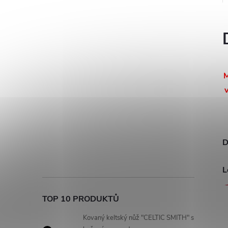
M
v
D
L
TOP 10 PRODUKTŮ
Kovaný keltský nůž "CELTIC SMITH" s