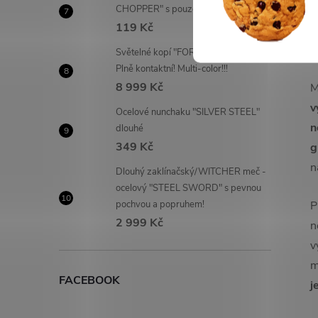
M
CHOPPER" s pouzdrem
119 Kč
d
o
Světelné kopí "FOR THE EMPEROR"
Plně kontaktní! Multi-color!!!
8 999 Kč
M
v
Ocelové nunchaku "SILVER STEEL"
n
dlouhé
349 Kč
g
n
Dlouhý zaklínačský/WITCHER meč -
ocelový "STEEL SWORD" s pevnou
pochvou a popruhem!
P
2 999 Kč
n
v
m
FACEBOOK
j