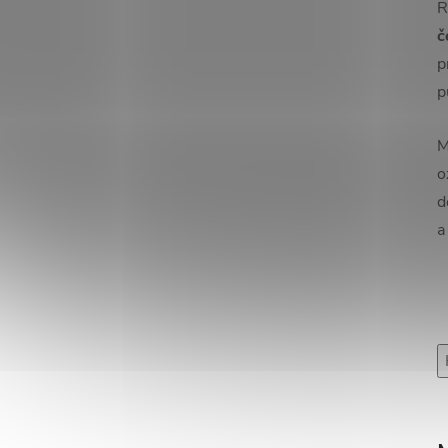
R
č
p
p
M
o
d
a