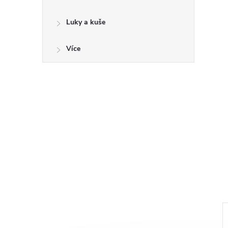
a
n
Luky a kuše
e
Více
l