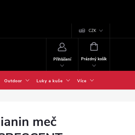
CZK
NÁKUPNÍ
KOŠÍK
Prázdný košík
Přihlášení
Outdoor
Luky a kuše
Více
ianin meč