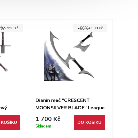
2%
-66%
5 990 Kč
4 999 Kč
Dianin meč "CRESCENT
ový
MOONSILVER BLADE" League
S" s
of Legends
1 700 Kč
pruhem!
 KOŠÍKU
DO KOŠÍKU
Skladem