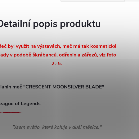
Detailní popis produktu
eč byl využit na výstavách, meč má tak kosmetické
ady v podobě škrábanců, odřenin a zářezů, viz foto
2.-5.
ianin meč "CRESCENT MOONSILVER BLADE"
eague of Legends
"Jsem světlo, které koluje v duši měsíce."