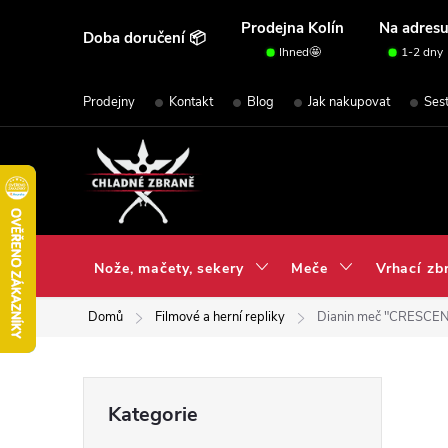
Přejít
Prodejna Kolín
Na adres
Doba doručení 📦
na
Ihned🤩
1-2 dny
obsah
Prodejny
Kontakt
Blog
Jak nakupovat
Ses
Nože, mačety, sekery
Meče
Vrhací zb
Domů
Filmové a herní repliky
Dianin meč "CRESCENT
P
Přeskočit
Kategorie
kategorie