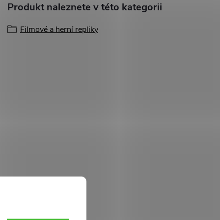
Produkt naleznete v této kategorii
Filmové a herní repliky