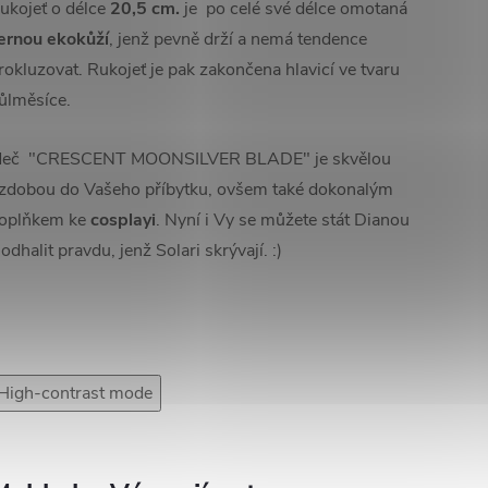
ukojeť o délce
20,5 cm.
je po celé své délce omotaná
ernou ekokůží
, jenž pevně drží a nemá tendence
rokluzovat. Rukojeť je pak zakončena hlavicí ve tvaru
ůlměsíce.
eč "CRESCENT MOONSILVER BLADE" je skvělou
zdobou do Vašeho příbytku, ovšem také dokonalým
oplňkem ke
cosplayi
. Nyní i Vy se můžete stát Dianou
 odhalit pravdu, jenž Solari skrývají. :)
High-contrast mode