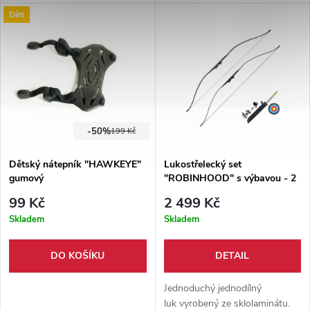
nutné správné ošetřování
přilnavé šípy. Síla nátahu luku je
Děti
voskem na tětivy a nestřílet bez
18 lbs.
použití šípu.
-50%
199 Kč
Dětský nátepník "HAWKEYE"
Lukostřelecký set
gumový
"ROBINHOOD" s výbavou - 2
varianty EK Archery
99 Kč
2 499 Kč
Skladem
Skladem
DO KOŠÍKU
DETAIL
Jednoduchý jednodílný
luk vyrobený ze sklolaminátu.