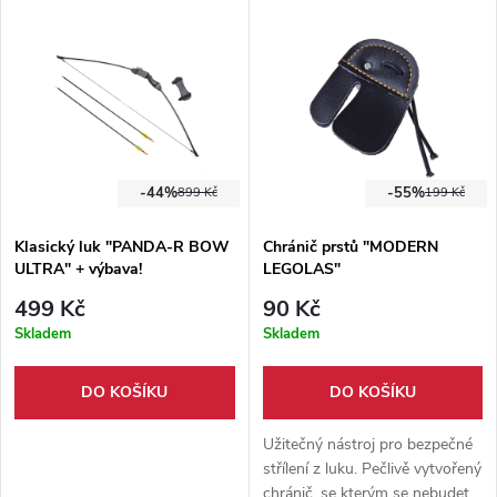
-44%
-55%
899 Kč
199 Kč
Klasický luk "PANDA-R BOW
Chránič prstů "MODERN
ULTRA" + výbava!
LEGOLAS"
499 Kč
90 Kč
Skladem
Skladem
DO KOŠÍKU
DO KOŠÍKU
Užitečný nástroj pro bezpečné
střílení z luku. Pečlivě vytvořený
chránič, se kterým se nebudete