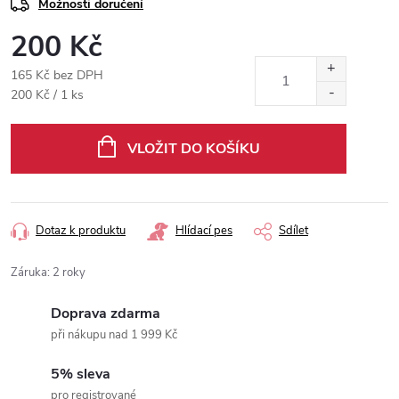
Možnosti doručení
200 Kč
165 Kč bez DPH
Měrná
200 Kč / 1 ks
cena:
VLOŽIT DO KOŠÍKU
Dotaz k produktu
Hlídací pes
Sdílet
Záruka
:
2 roky
Doprava zdarma
při nákupu nad 1 999 Kč
5% sleva
pro registrované