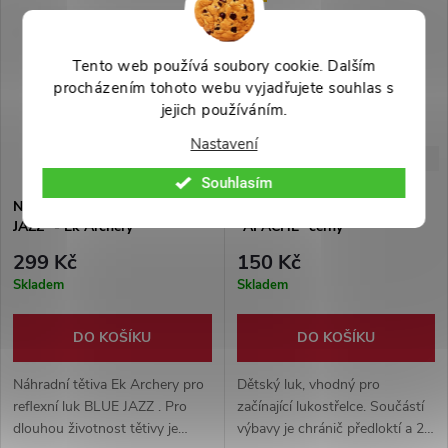
použití šípu.
Tento web používá soubory cookie. Dalším
procházením tohoto webu vyjadřujete souhlas s
jejich používáním.
Nastavení
-79%
699 Kč
Souhlasím
Náhradní tětiva k luku "BLUE
Dětský lukostřelecký set
JAZZ" - Ek Archery
"APACHE" černý
299 Kč
150 Kč
Skladem
Skladem
DO KOŠÍKU
DO KOŠÍKU
Náhradní tětiva Ek Archery pro
Dětský luk, vhodný pro
reflexní luk BLUE JAZZ . Pro
začínající lukostřelce. Součástí
dlouhou životnost tětivy je
výbavy je chránič předloktí a 2