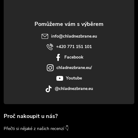
info
@
chladnezbrane.eu
+420 771 151 101
Facebook
chladnezbrane.eu/
Youtube
@chladnezbrane.eu
Proč nakoupit u nás?
Přečti si nějaké z našich recenzí 👇