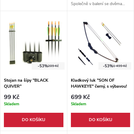
Společně v balení se dvěma
šípy, toulcem a chráničem,
vhodný pro praváky i leváky. V
černé či dřevěné barvě.
Vhodný pro začínající střelce a
kluby. Síla nátahu 30 - 35 lb.
-53%
-53%
209 Kč
1 499 Kč
Stojan na šípy "BLACK
Kladkový luk "SON OF
QUIVER"
HAWKEYE" černý, s výbavou!
99 Kč
699 Kč
Skladem
Skladem
DO KOŠÍKU
DO KOŠÍKU