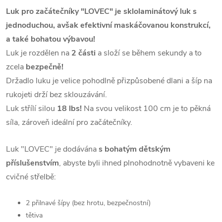
Luk pro začátečníky "LOVEC" je sklolaminátový luk s
jednoduchou, avšak efektivní maskáčovanou konstrukcí,
a také bohatou výbavou!
Luk je rozdělen na
2 části
a složí se během sekundy a to
zcela
bezpečně!
Držadlo luku je velice pohodlně přizpůsobené dlani a šíp na
rukojeti drží bez sklouzávání.
Luk střílí silou
18 lbs!
Na svou velikost 100 cm je to pěkná
síla, zároveň ideální pro začátečníky.
Luk "LOVEC" je dodávána
s bohatým dětským
příslušenstvím
, abyste byli ihned plnohodnotně vybaveni ke
cvičné střelbě:
2 přilnavé šípy (bez hrotu, bezpečnostní)
tětiva