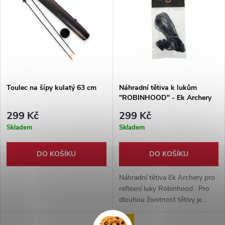
Toulec na šípy kulatý 63 cm
Náhradní tětiva k lukům
"ROBINHOOD" - Ek Archery
299 Kč
299 Kč
Skladem
Skladem
DO KOŠÍKU
DO KOŠÍKU
Náhradní tětiva Ek Archery pro
reflexní luky Robinhood . Pro
dlouhou životnost tětivy je
nutné správné ošetřování
Děti
voskem na tětivy a nestřílet bez