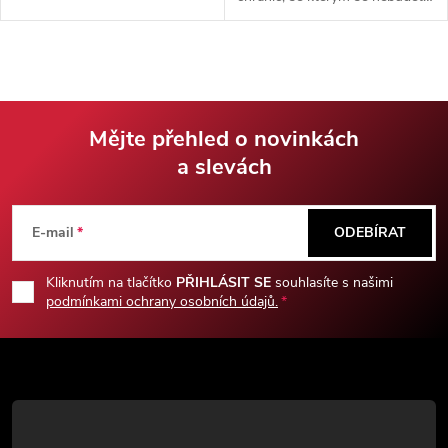
bát o své prsty. Ideální jak pro
začátečníky tak pokročilé.
Mějte přehled o novinkách
a slevách
Z
á
E-mail
ODEBÍRAT
p
Kliknutím na tlačítko
PŘIHLÁSIT SE
souhlasíte s našimi
podmínkami ochrany osobních údajů.
a
t
í