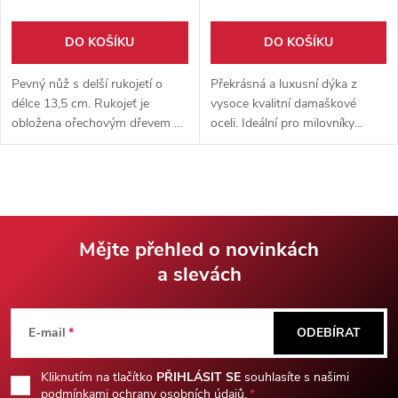
DO KOŠÍKU
DO KOŠÍKU
Pevný nůž s delší rukojetí o
Překrásná a luxusní dýka z
délce 13,5 cm. Rukojeť je
vysoce kvalitní damaškové
obložena ořechovým dřevem a
oceli. Ideální pro milovníky
zpevněna nýty. Čepel z
chladných zbraní. Dodáváno
damaškové oceli je již z výroby
společně s ručně šitým
ostřena. Pevné pouzdro
pouzdrem z hovězí kůže.
součástí balení.
Mějte přehled o novinkách
a slevách
Z
á
E-mail
ODEBÍRAT
p
Kliknutím na tlačítko
PŘIHLÁSIT SE
souhlasíte s našimi
podmínkami ochrany osobních údajů.