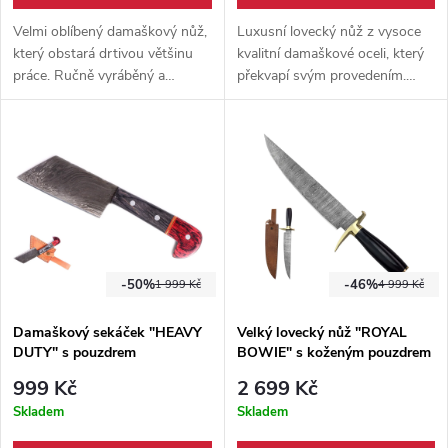
Velmi oblíbený damaškový nůž,
Luxusní lovecký nůž z vysoce
který obstará drtivou většinu
kvalitní damaškové oceli, který
práce. Ručně vyráběný a
překvapí svým provedením.
vysoce kvalitní. Dodáván s
Dodáván společně s ručně
ručně šitým pouzdrem z hovězí
šitým pouzdrem z hovězí kůže.
kůže.
-50%
-46%
1 999 Kč
4 999 Kč
Damaškový sekáček "HEAVY
Velký lovecký nůž "ROYAL
DUTY" s pouzdrem
BOWIE" s koženým pouzdrem
999 Kč
2 699 Kč
Skladem
Skladem