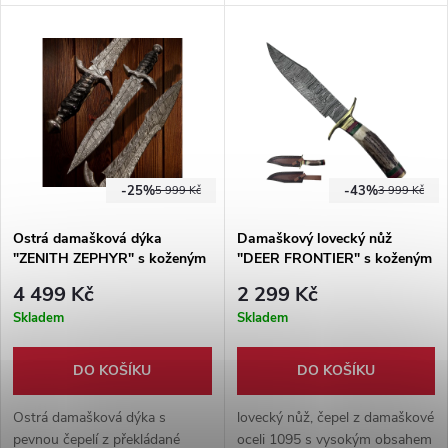
kempování a pro každodenní
Součástí produktu je pevná
použití. Čepel z překládané
kožená pochva.
damaškové oceli, na povrchu
imitace kování. Pouzdro z
imitace kůže jako součástí
balení - možné připevnit na
opasek.
-25%
-43%
5 999 Kč
3 999 Kč
Ostrá damašková dýka
Damaškový lovecký nůž
"ZENITH ZEPHYR" s koženým
"DEER FRONTIER" s koženým
pouzdrem
pouzdrem
4 499 Kč
2 299 Kč
Skladem
Skladem
DO KOŠÍKU
DO KOŠÍKU
Ostrá damašková dýka s
lovecký nůž, čepel z damaškové
pevnou čepelí z překládané
oceli 1095 s vysokým obsahem