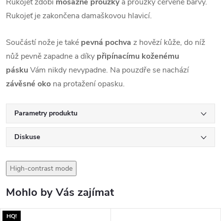
Rukojeť zdobí
mosazné proužky
a proužky červené barvy.
Rukojeť je zakončena damaškovou hlavicí.
Součástí nože je také
pevná pochva
z hovězí kůže, do níž
nůž pevně zapadne a díky
připínacímu koženému
pásku
Vám nikdy nevypadne. Na pouzdře se nachází
závěsné oko
na protažení opasku.
Parametry produktu
Diskuse
High-contrast mode
Mohlo by Vás zajímat
HQ!