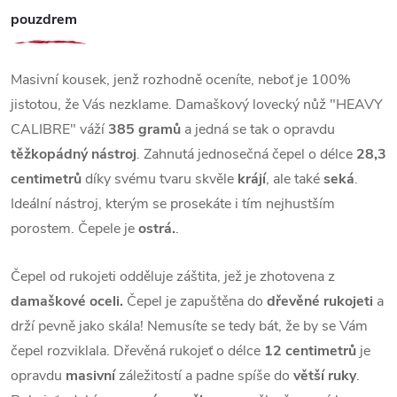
pouzdrem
Masivní kousek, jenž rozhodně oceníte, neboť je 100%
jistotou, že Vás nezklame. Damaškový lovecký nůž "HEAVY
CALIBRE" váží
385 gramů
a jedná se tak o opravdu
těžkopádný nástroj
. Zahnutá jednosečná čepel o délce
28,3
centimetrů
díky svému tvaru skvěle
krájí
, ale také
seká
.
Ideální nástroj, kterým se prosekáte i tím nejhustším
porostem. Čepele je
ostrá.
.
Čepel od rukojeti odděluje záštita, jež je zhotovena z
damaškové oceli.
Čepel je zapuštěna do
dřevěné rukojeti
a
drží pevně jako skála! Nemusíte se tedy bát, že by se Vám
čepel rozviklala. Dřevěná rukojeť o délce
12 centimetrů
je
opravdu
masivní
záležitostí a padne spíše do
větší ruky
.