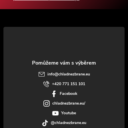
a
t
í
info
@
chladnezbrane.eu
+420 771 151 101
Facebook
chladnezbrane.eu/
Youtube
@chladnezbrane.eu