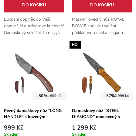
DO KOŠÍKU
DO KOŠÍKU
Luxusní doplněk do Vaší
Masivní lovecký nůž ROYAL
domácí, či outdoorové kuchyně!
BOWIE spojuje tradiční
Damaškový sekáček té nejvyšší
překládanou ocel a elegantní
kvality. Dodáván společně s
přírodní materiály. Vyniká
HQ!
ručně šitým pouzdrem z hovězí
výraznou ostrou čepelí z
kůže.
překládané oceli 1095/15N20 a
rukojetí z býčího rohu
doplněnou mosaznými prvky.
-50%
-57%
1 999 Kč
2 999 Kč
Pevný damaškový nůž "LONG
Damaškový nůž "STEEL
HANDLE" s koženým
DIAMOND" obousečný s
pouzdrem
koženým pouzdrem
999 Kč
1 299 Kč
Skladem
Skladem