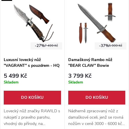
-27%
-37%
7 499 Kč
5 999 Kč
Luxusní lovecký nůž
Damaškový Rambo nůž
"VAGRANT" s pouzdrem - HQ
"BEAR CLAW" Bowie
5 499 Kč
3 799 Kč
Skladem
Skladem
DO KOŠÍKU
DO KOŠÍKU
Lovecký nůž značky RAWILD s
Nádherně zpracovaný nůž z
rukojetí z pravého parohu,
damaškové oceli, jenž se rovná
vhodný do přírody, na
nožům v ceně 3000 - 6000 kč.