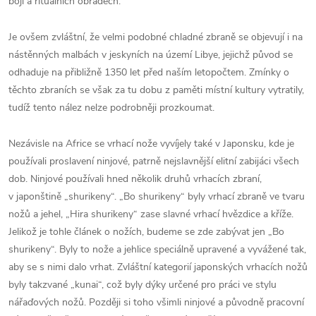
boji a rituálních obřadech.
Je ovšem zvláštní, že velmi podobné chladné zbraně se objevují i na
nástěnných malbách v jeskyních na území Libye, jejichž původ se
odhaduje na přibližně 1350 let před naším letopočtem. Zmínky o
těchto zbraních se však za tu dobu z paměti místní kultury vytratily,
tudíž tento nález nelze podrobněji prozkoumat.
Nezávisle na Africe se vrhací nože vyvíjely také v Japonsku, kde je
používali proslavení ninjové, patrně nejslavnější elitní zabijáci všech
dob. Ninjové používali hned několik druhů vrhacích zbraní,
v japonštině „shurikeny“. „Bo shurikeny“ byly vrhací zbraně ve tvaru
nožů a jehel, „Hira shurikeny“ zase slavné vrhací hvězdice a kříže.
Jelikož je tohle článek o nožích, budeme se zde zabývat jen „Bo
shurikeny“. Byly to nože a jehlice speciálně upravené a vyvážené tak,
aby se s nimi dalo vrhat. Zvláštní kategorií japonských vrhacích nožů
byly takzvané „kunai“, což byly dýky určené pro práci ve stylu
nářaďových nožů. Později si toho všimli ninjové a původně pracovní