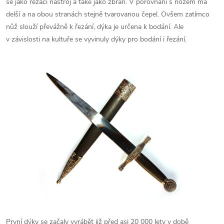
se jako řezací nástroj a také jako zbraň. V porovnání s nožem má
delší a na obou stranách stejně tvarovanou čepel. Ovšem zatímco
nůž slouží převážně k řezání, dýka je určena k bodání. Ale
v závislosti na kultuře se vyvinuly dýky pro bodání i řezání.
První dýky se začaly vyrábět již před asi 20 000 lety v době