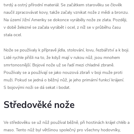
tvrdý a ostrý přírodní materiál. Se začátkem starověku se člověk
naučil zpracovávat kovy, takže začaly vznikat nože z mědi a bronzu.
Na území Jižní Ameriky se dokonce vyráběly nože ze zlata. Později,
v době železné se začala vyrábět i ocel, z níž se v průběhu času
stala ocel.
Nože se používaly k přípravě jídla, stolování, lovu, řezbářství a k boji.
Lidé rychle přišli na to, že když mají v rukou nůž, jsou mnohem
smrtonosnější. Bojové nože už se řadí mezi chladné zbraně.
Používaly se a používají se jako nouzová zbraň v boji muže proti
muži. Pokud se jedná o běžný nůž, je jeho primární funkcí krájení.
S bojovými noži se dá sekat i bodat.
Středověké nože
Ve středověku se už nůž používal běžně, při hostinách krájel chléb a
maso. Tento nůž byl většinou společný pro všechny hodovníky,