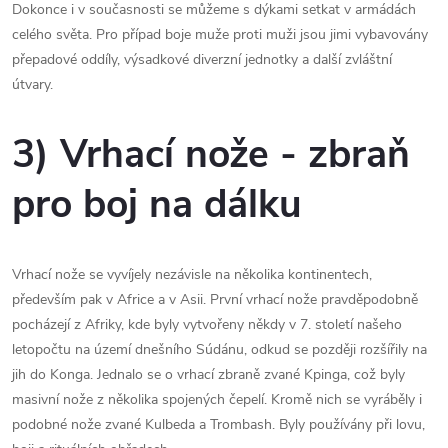
Dokonce i v současnosti se můžeme s dýkami setkat v armádách
celého světa. Pro případ boje muže proti muži jsou jimi vybavovány
přepadové oddíly, výsadkové diverzní jednotky a další zvláštní
útvary.
3) Vrhací nože - zbraň
pro boj na dálku
Vrhací nože se vyvíjely nezávisle na několika kontinentech,
především pak v Africe a v Asii. První vrhací nože pravděpodobně
pocházejí z Afriky, kde byly vytvořeny někdy v 7. století našeho
letopočtu na území dnešního Súdánu, odkud se později rozšířily na
jih do Konga. Jednalo se o vrhací zbraně zvané Kpinga, což byly
masivní nože z několika spojených čepelí. Kromě nich se vyráběly i
podobné nože zvané Kulbeda a Trombash. Byly používány při lovu,