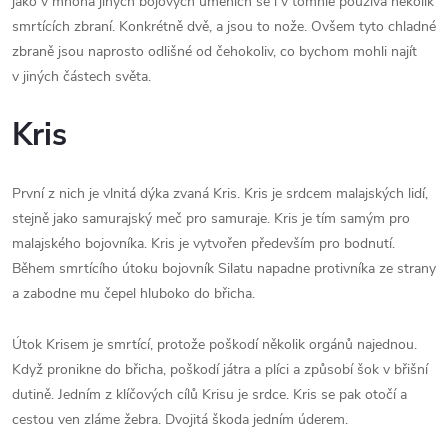
jako v mnoha jiných bojových uměních se i v tomhle používá několik
smrtících zbraní. Konkrétně dvě, a jsou to nože. Ovšem tyto chladné
zbraně jsou naprosto odlišné od čehokoliv, co bychom mohli najít
v jiných částech světa.
Kris
První z nich je vlnitá dýka zvaná Kris. Kris je srdcem malajských lidí,
stejně jako samurajský meč pro samuraje. Kris je tím samým pro
malajského bojovníka. Kris je vytvořen především pro bodnutí.
Během smrtícího útoku bojovník Silatu napadne protivníka ze strany
a zabodne mu čepel hluboko do břicha.
Útok Krisem je smrtící, protože poškodí několik orgánů najednou.
Když pronikne do břicha, poškodí játra a plíci a způsobí šok v břišní
dutině. Jedním z klíčových cílů Krisu je srdce. Kris se pak otočí a
cestou ven zláme žebra. Dvojitá škoda jedním úderem.