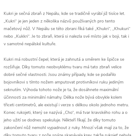
Kukri je sečná zbraň z Nepálu, kde se tradičně vyrábí již tisíce let.
„Kukri“ je jen jeden z několika názvů používaných pro tento
mačetový nůž. V Nepálu se této zbrani říká také „Khukri“, „Khukuri“
nebo „Kukkri“. Je to zbraň, která si nalezla své místo jak v boji, tak i
v samotné nepálské kultuře.
Kukri má robustní čepel, která je zahnutá a směrem ke špičce se
rozšiřuje. Díky tomuto neobvyklému tvaru má tato zbraň velice
dobré sečné vlastnosti. Jsou známy případy, kde se podařilo
bojovníkovi s tímto nožem amputovat protivníkovi ruku jediným
seknutím. Výhoda tohoto nože je ta, že dosáhnete maximální
účinnosti za minimální námahy. Délka nože bývá obvykle kolem
třiceti centimetrů, ale existují i verze s délkou okolo jednoho metru.
Konec rukojeti, který se nazývá „Cho“, má tvar kravského rohu a o
jeho užití se dodnes spekuluje. Někteří říkají, že díky tomuto
zakončení nůž nemohl vypadnout z ruky. Mnozí však mají za to, že
díky tomuto tvaru z nože snáze skapávala krev, takže rukojeť nebyla