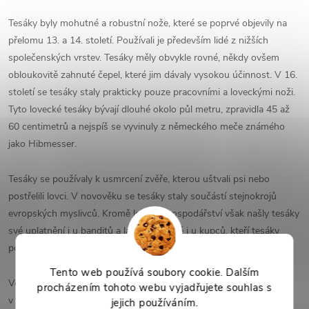
Tesáky byly mohutné a robustní nože, které se poprvé objevily na
přelomu 13. a 14. století. Používali je především lidé z nižších
společenských vrstev. Tesáky měly obvykle rovné, někdy ovšem
obloukovitě zahnuté čepel, které jim dávaly vysokou účinnost. V 16.
století se tesáky staly prakticky pouze pracovními a loveckými noži.
Tyto lovecké tesáky bývají dlouhé okolo půl metru, zpravidla 45 až
60 centimetrů a nejspíš se vyvinuly z německého meče známého
jako Hibmesser.
Tesáky se používaly k usmrcení zvěře, kterou uštvali psi nebo
postřelili lovci. V novověku se tesáky staly součástí stejnokrojů
evropských myslivců. Kromě lesního hospodářství však našly tesáky
své uplatnění i u banditů a lapků, ale také i u kupců, kteří tesáky
používali jako zbraň na obranu.
Tento web používá soubory cookie. Dalším
Ve stejnou dobu se ale staly populárními i na jiném poli -
procházením tohoto webu vyjadřujete souhlas s
v šermířských školách. Podle záznamů se až ve dvou třetinách
jejich používáním.