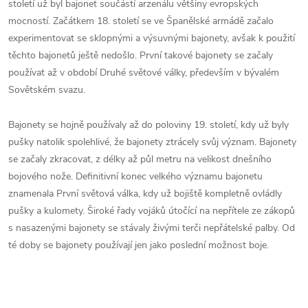
století už byl bajonet součástí arzenálu většiny evropských
mocností. Začátkem 18. století se ve Španělské armádě začalo
experimentovat se sklopnými a výsuvnými bajonety, avšak k použití
těchto bajonetů ještě nedošlo. První takové bajonety se začaly
používat až v období Druhé světové války, především v bývalém
Sovětském svazu.
Bajonety se hojně používaly až do poloviny 19. století, kdy už byly
pušky natolik spolehlivé, že bajonety ztrácely svůj význam. Bajonety
se začaly zkracovat, z délky až půl metru na velikost dnešního
bojového nože. Definitivní konec velkého významu bajonetu
znamenala První světová válka, kdy už bojiště kompletně ovládly
pušky a kulomety. Široké řady vojáků útočící na nepřítele ze zákopů
s nasazenými bajonety se stávaly živými terči nepřátelské palby. Od
té doby se bajonety používají jen jako poslední možnost boje.