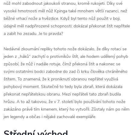
nůž mohl zabodnout jakoukoli stranou, kromě rukojeti. Díky své
vysoké hmotnosti měl nůž Kpinga také mnohem větší razanci, než
běžné vrhací nože a hvězdice. Když byl tento nůž použit v boji,
údajně měl nadpřirozené schopnosti: dokázal překonat štít nepřítele
a zabít ho zezadu. Je to pravda?
Nedávné zkoumání repliky tohoto nože dokázalo, že díky rotaci se
jeden z „háků“ zachytí o protivníkův štít, ale hodem udělený pohyb
způsobí, že nůž i nadále rotuje, čímž překoná štít a nakonec se
svými ostatními bodci zabodne do zad či krku člověka chráněného
štítem. To znamená, že k proniknutí obranou nepřátel využívá
pohybový moment. Skutečně to tedy byla zbraň, která dokázala
překonat nepřátelskou obranu. Mezi nepřáteli tato zbraň budila
hrůzu. A to až takovou, že v 7. století bylo používání tohoto nože
zakázáno právě tím kmenem, který ho vytvořil. Zůstaly nám po něm
jen legendy a občas i nějaké zachovalé exempláře.
Střední východ