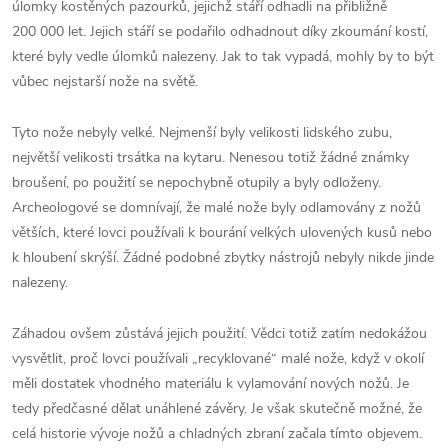
úlomky kostěných pazourků, jejichž stáří odhadli na přibližně
200 000 let. Jejich stáří se podařilo odhadnout díky zkoumání kostí,
které byly vedle úlomků nalezeny. Jak to tak vypadá, mohly by to být
vůbec nejstarší nože na světě.
Tyto nože nebyly velké. Nejmenší byly velikosti lidského zubu,
největší velikosti trsátka na kytaru. Nenesou totiž žádné známky
broušení, po použití se nepochybně otupily a byly odloženy.
Archeologové se domnívají, že malé nože byly odlamovány z nožů
větších, které lovci používali k bourání velkých ulovených kusů nebo
k hloubení skrýší. Žádné podobné zbytky nástrojů nebyly nikde jinde
nalezeny.
Záhadou ovšem zůstává jejich použití. Vědci totiž zatím nedokážou
vysvětlit, proč lovci používali „recyklované“ malé nože, když v okolí
měli dostatek vhodného materiálu k vylamování nových nožů. Je
tedy předčasné dělat unáhlené závěry. Je však skutečně možné, že
celá historie vývoje nožů a chladných zbraní začala tímto objevem.