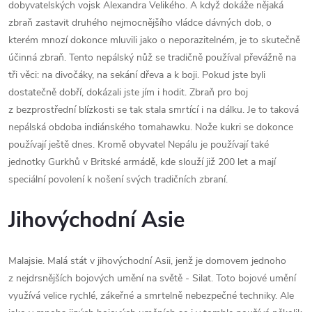
dobyvatelských vojsk Alexandra Velikého. A když dokáže nějaká
zbraň zastavit druhého nejmocnějšího vládce dávných dob, o
kterém mnozí dokonce mluvili jako o neporazitelném, je to skutečně
účinná zbraň. Tento nepálský nůž se tradičně používal převážně na
tři věci: na divočáky, na sekání dřeva a k boji. Pokud jste byli
dostatečně dobří, dokázali jste jím i hodit. Zbraň pro boj
z bezprostřední blízkosti se tak stala smrtící i na dálku. Je to taková
nepálská obdoba indiánského tomahawku. Nože kukri se dokonce
používají ještě dnes. Kromě obyvatel Nepálu je používají také
jednotky Gurkhů v Britské armádě, kde slouží již 200 let a mají
speciální povolení k nošení svých tradičních zbraní.
Jihovýchodní Asie
Malajsie. Malá stát v jihovýchodní Asii, jenž je domovem jednoho
z nejdrsnějších bojových umění na světě - Silat. Toto bojové umění
využívá velice rychlé, zákeřné a smrtelně nebezpečné techniky. Ale