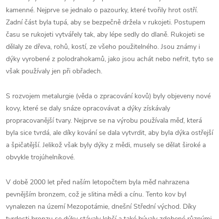
kamenné. Nejprve se jednalo o pazourky, které tvořily hrot ostří.
Zadní část byla tupá, aby se bezpečně držela v rukojeti. Postupem
času se rukojeti vytvářely tak, aby lépe sedly do dlaně. Rukojeti se
dělaly ze dřeva, rohů, kostí, ze všeho použitelného. Jsou známy i
dýky vyrobené z polodrahokamů, jako jsou achát nebo nefrit, tyto se
však používaly jen při obřadech.
S rozvojem metalurgie (věda o zpracování kovů) byly objeveny nové
kovy, které se daly snáze opracovávat a dýky získávaly
propracovanější tvary. Nejprve se na výrobu používala měď, která
byla sice tvrdá, ale díky kování se dala vytvrdit, aby byla dýka ostřejší
a špičatější. Jelikož však byly dýky z mědi, musely se dělat široké a
obvykle trojúhelníkové.
V době 2000 let před naším letopočtem byla měď nahrazena
pevnějším bronzem, což je slitina mědi a cínu. Tento kov byl
vynalezen na území Mezopotámie, dnešní Střední východ. Díky
tvrdosti bronzu se dýky stávaly lehčí a také bývaly zdobené různými