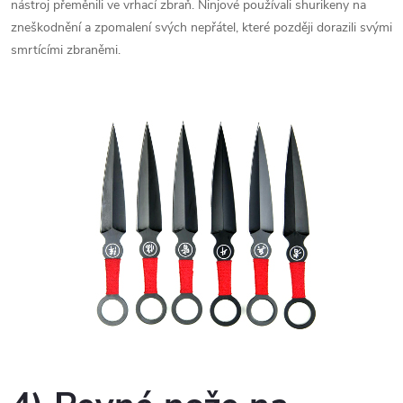
nástroj přeměnili ve vrhací zbraň. Ninjové používali shurikeny na
zneškodnění a zpomalení svých nepřátel, které později dorazili svými
smrtícími zbraněmi.