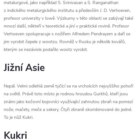
metalurgové, jako například S. Srinivasan a S. Ranganathan
z indického metalurgického institutu a především J. D. Verhoeven,
profesor univerzity v Iowě. Výzkumy v této oblasti se zabývají také
mnozí další, někteří v teoretické a jiní v praktické rovině. Profesor
Verhoeven spolupracuje s nožířem Alfredem Pendrayem a daří se
jim vyrobit čepele z wootzu. Rovněž v Rusku je několik kovářů,
kterým se nezávisle podařilo wootz vyrobit.
Jižní Asie
Nepál. Velmi odlehlá země tyčící se na vrcholcích nejvyššího pohoří
na světě. Právě toto místo je rodnou hroudou Gurkhů, kteří jsou
známi jako kočovní bojovníci využívající zahnutou zbraň na pomezí
nože, mačety, meče a sekery. Čtyři zbraně skombinované do jedné.
To je nůž Kukri.
Kukri