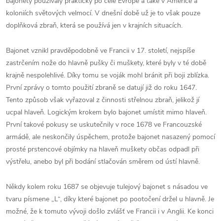
bajonety používaly prakticky po celé Evropě a také v Americe a
koloniích světových velmocí. V dnešní době už je to však pouze
doplňková zbraň, která se používá jen v krajních situacích.
Bajonet vznikl pravděpodobně ve Francii v 17. století, nejspíše
zastrčením nože do hlavně pušky či muškety, které byly v té době
krajně nespolehlivé. Díky tomu se voják mohl bránit při boji zblízka.
První zprávy o tomto použití zbraně se datují již do roku 1647.
Tento způsob však vyřazoval z činnosti střelnou zbraň, jelikož jí
ucpal hlaveň. Logickým krokem bylo bajonet umístit mimo hlaveň.
První takové pokusy se uskutečnily v roce 1678 ve Francouzské
armádě, ale neskončily úspěchem, protože bajonet nasazený pomocí
prosté prstencové objímky na hlaveň muškety občas odpadl při
výstřelu, anebo byl při bodání stlačován směrem od ústí hlavně.
Někdy kolem roku 1687 se objevuje tulejový bajonet s násadou ve
tvaru písmene „L“, díky které bajonet po pootočení držel u hlavně. Je
možné, že k tomuto vývoji došlo zvlášť ve Francii i v Anglii. Ke konci