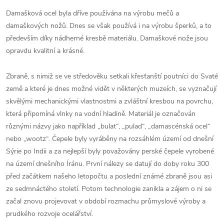
Damašková ocel byla dříve používána na výrobu mečů a
damaškových nožů. Dnes se však používá i na výrobu šperků, a to
především díky nádherné kresbě materiálu. Damaškové nože jsou
opravdu kvalitní a krásné.
Zbraně, s nimiž se ve středověku setkali křesťanští poutníci do Svaté
země a které je dnes možné vidět v některých muzeích, se vyznačují
skvělými mechanickými vlastnostmi a zvláštní kresbou na povrchu,
která připomíná vlnky na vodní hladině. Materiál je označován
různými názvy jako například „bulat“, „pulad“, „damascénská ocel“
nebo „wootz“. Čepele byly vyráběny na rozsáhlém území od dnešní
Sýrie po Indii a za nejlepší byly považovány perské čepele vyrobené
na území dnešního Íránu. První nálezy se datují do doby roku 300
před začátkem našeho letopočtu a poslední známé zbraně jsou asi
ze sedmnáctého století. Potom technologie zanikla a zájem o ni se
začal znovu projevovat v období rozmachu průmyslové výroby a
prudkého rozvoje ocelářství.