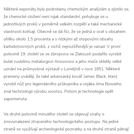
Některé exponáty byly podrobeny chemickým analýzám a zjistilo se,
že chemické složení není nijak standardní, pohybuje se u
jednotlivých prvků v poměrně velkém rozpětí a také mechanické
vlastnosti kolísají. Obecně se dá říci, že se jedná o ocel s obsahem
uhlíku okolo 1,5 procenta a s nízkými až stopovými obsahy
karbidotvorných prvků, z nichž nejrozšířenější je vanad. V první
polovině 19. století se ve zbrojovce ve Zlatousti podařilo vyrobit
bulat ruskému metalurgovi Anosovovi a jeho meče sklidily velké
uznání na průmyslové výstavě v Londýně v roce 1851. Některé
prameny uvádějí, že také arkansaský kovář James Black, který
vyrobil nůž pro legendárního průkopníka a vojáka Jima Bowieho,
znal technologii výrobu wootzu. Potom je technologie opět
zapomenuta.
Ve druhé polovině minulého století se objevují snahy o
znovunalezení ztraceného technologického postupu. Na jedné
straně se využívají archeologické poznatky a na druhé straně pátrají