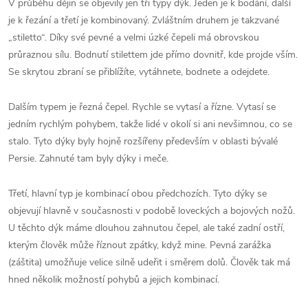
V průběhu dějin se objevily jen tři typy dýk. Jeden je k bodání, další
je k řezání a třetí je kombinovaný. Zvláštním druhem je takzvané
„stiletto“. Díky své pevné a velmi úzké čepeli má obrovskou
průraznou sílu. Bodnutí stilettem jde přímo dovnitř, kde projde vším.
Se skrytou zbraní se přiblížíte, vytáhnete, bodnete a odejdete.
Dalším typem je řezná čepel. Rychle se vytasí a řízne. Vytasí se
jedním rychlým pohybem, takže lidé v okolí si ani nevšimnou, co se
stalo. Tyto dýky byly hojně rozšířeny především v oblasti bývalé
Persie. Zahnuté tam byly dýky i meče.
Třetí, hlavní typ je kombinací obou předchozích. Tyto dýky se
objevují hlavně v současnosti v podobě loveckých a bojových nožů.
U těchto dýk máme dlouhou zahnutou čepel, ale také zadní ostří,
kterým člověk může říznout zpátky, když mine. Pevná zarážka
(záštita) umožňuje velice silně udeřit i směrem dolů. Člověk tak má
hned několik možností pohybů a jejich kombinací.