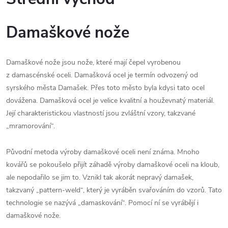
Damaškové nože
Damaškové nože jsou nože, které mají čepel vyrobenou
z damascénské oceli. Damašková ocel je termín odvozený od
syrského města Damašek. Přes toto město byla kdysi tato ocel
dovážena. Damašková ocel je velice kvalitní a houževnatý materiál.
Její charakteristickou vlastností jsou zvláštní vzory, takzvané
„mramorování“.
Původní metoda výroby damaškové oceli není známa. Mnoho
kovářů se pokoušelo přijít záhadě výroby damaškové oceli na kloub,
ale nepodařilo se jim to. Vznikl tak akorát nepravý damašek,
takzvaný „pattern-weld“, který je vyráběn svařováním do vzorů. Tato
technologie se nazývá „damaskování“. Pomocí ní se vyrábějí i
damaškové nože.