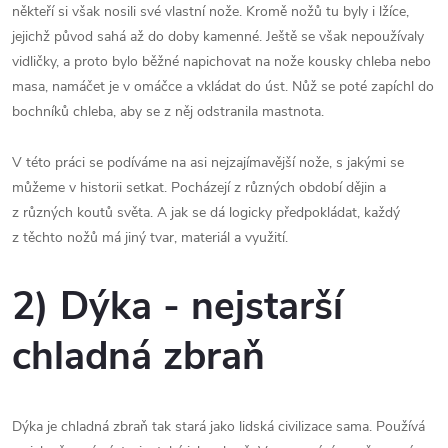
někteří si však nosili své vlastní nože. Kromě nožů tu byly i lžíce,
jejichž původ sahá až do doby kamenné. Ještě se však nepoužívaly
vidličky, a proto bylo běžné napichovat na nože kousky chleba nebo
masa, namáčet je v omáčce a vkládat do úst. Nůž se poté zapíchl do
bochníků chleba, aby se z něj odstranila mastnota.
V této práci se podíváme na asi nejzajímavější nože, s jakými se
můžeme v historii setkat. Pocházejí z různých období dějin a
z různých koutů světa. A jak se dá logicky předpokládat, každý
z těchto nožů má jiný tvar, materiál a využití.
2) Dýka - nejstarší
chladná zbraň
Dýka je chladná zbraň tak stará jako lidská civilizace sama. Používá