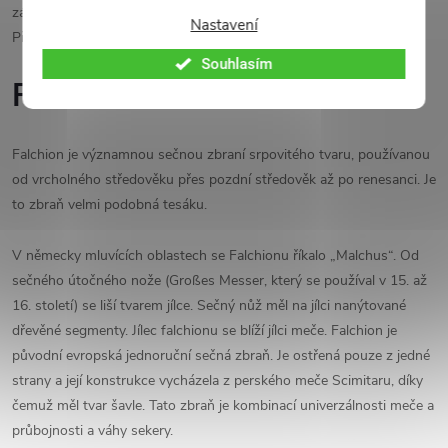
zápasů bojovalo s dřevěnými tesáky a ne meči nebo dýkami.
Nastavení
Především v Česku byly tyto souboje vyhlášené.
Souhlasím
Falchion
Falchion je významnou sečnou zbraní srpovitého tvaru, používanou
od vrcholného středověku přes pozdní středověk až po renesanci. Je
to zbraň velmi podobná tesáku.
V německy mluvících oblastech se Falchionu říkalo „Malchus“. Od
sečného útočného nože (Großes Messer, který se používal v 15. až
16. století) se liší tvarem jílce. Sečný nůž měl na jílci nanýtované
dřevěné segmenty. Jílec falchionu se blíží jílci meče. Falchion je
původní evropská jednoruční sečná zbraň. Je ostřená pouze z jedné
strany a její konstrukce vycházela z perského meče Scimitaru, díky
čemuž měl tvar šavle. Tato zbraň je kombinací univerzálnosti meče a
průbojnosti a váhy sekery.