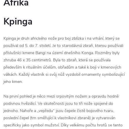
Afrika
Kpinga
Kpinga je druh afrického nože pro boj zblízka i na vrhání, který se
používal od 5. do 7. století. Je to starodávná zbraň, kterou používali
příslušníci kmene Bangi na území dnešního Konga. Rozměry byly
zhruba 46 x 35 centimetrů. Byla to zbraň, která se používala
především k rituálním účelům, obřadům a také k boji v kmenových
válkách. Každý vlastník si svůj nůž vyzdobil ornamenty symbolizující
jeho kmen.
Na první pohled je něco mezi srpovitým nožem a opravdu hodně
podivnou hvězdicí. Ve skutečnosti jsou to tři nože spojené do
jednoho. Nahoře a „vepředu“ jsou čepele čistě bojového tvaru,
poslední čepel (trn směřující k vlastníkovi zbraně) je vytvarován
specificky jako symbol mužství. Díky velkému počtu hrotů se tento