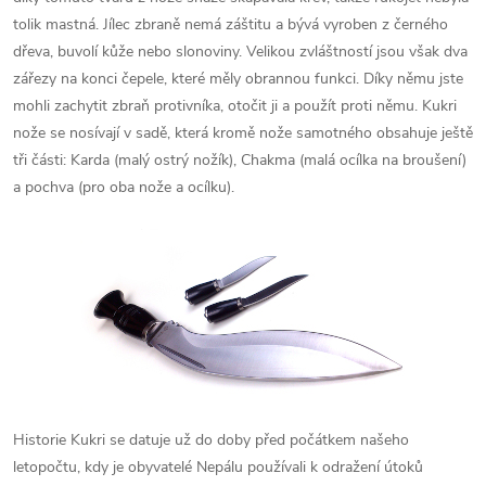
tolik mastná. Jílec zbraně nemá záštitu a bývá vyroben z černého
dřeva, buvolí kůže nebo slonoviny. Velikou zvláštností jsou však dva
zářezy na konci čepele, které měly obrannou funkci. Díky němu jste
mohli zachytit zbraň protivníka, otočit ji a použít proti němu. Kukri
nože se nosívají v sadě, která kromě nože samotného obsahuje ještě
tři části: Karda (malý ostrý nožík), Chakma (malá ocílka na broušení)
a pochva (pro oba nože a ocílku).
Historie Kukri se datuje už do doby před počátkem našeho
letopočtu, kdy je obyvatelé Nepálu používali k odražení útoků