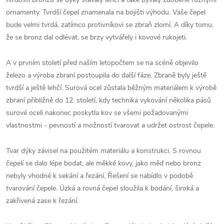
ornamenty. Tvrdší čepel znamenala na bojišti výhodu. Vaše čepel
bude velmi tvrdá, zatímco protivníkovi se zbraň zlomí. A díky tomu,
že se bronz dal odlévat, se brzy vytvářely i kovové rukojeti.
A v prvním století před naším letopočtem se na scéně objevilo
železo a výroba zbraní postoupila do další fáze. Zbraně byly ještě
tvrdší a ještě lehčí. Surová ocel zůstala běžným materiálem k výrobě
zbraní přibližně do 12. století, kdy technika vykování několika pásů
surové oceli nakonec poskytla kov se všemi požadovanými
vlastnostmi - pevností a možností tvarovat a udržet ostrost čepele.
Tvar dýky závisel na použitém materiálu a konstrukci. S rovnou
čepelí se dalo lépe bodat, ale měkké kovy, jako měď nebo bronz
nebyly vhodné k sekání a řezání. Řešení se nabídlo v podobě
tvarování čepele. Úzká a rovná čepel sloužila k bodání, široká a
zakřivená zase k řezání.