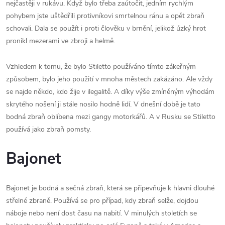
nejčastěji v rukávu. Když bylo třeba zaútočit, jedním rychlým
pohybem jste uštědřili protivníkovi smrtelnou ránu a opět zbraň
schovali. Dala se použít i proti člověku v brnění, jelikož úzký hrot
pronikl mezerami ve zbroji a helmě.
Vzhledem k tomu, že bylo Stiletto používáno tímto zákeřným
způsobem, bylo jeho použití v mnoha městech zakázáno. Ale vždy
se najde někdo, kdo žije v ilegalitě. A díky výše zmíněným výhodám
skrytého nošení ji stále nosilo hodně lidí. V dnešní době je tato
bodná zbraň oblíbena mezi gangy motorkářů. A v Rusku se Stiletto
používá jako zbraň pomsty.
Bajonet
Bajonet je bodná a sečná zbraň, která se připevňuje k hlavni dlouhé
střelné zbraně. Používá se pro případ, kdy zbraň selže, dojdou
náboje nebo není dost času na nabití. V minulých stoletích se