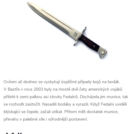
Ovšem až dodnes se vyskytují úspěšné případy bojů na bodák.
V Bastře v roce 2003 byly na mostě dvě čety amerických vojáků
přibité k zemi palbou asi stovky Fedaínů. Docházela jim munice, tak
se rozhodli zaútočit. Nasadili bodáky a vyrazili. Když Fedaíni uviděli
blýskající se čepele, začali utíkat. Přitom měli dostatek munice,
převahu v palebné síle i výhodnější postavení.