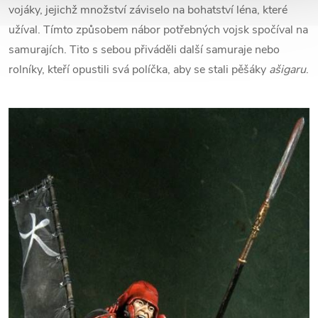
vojáky, jejichž množství záviselo na bohatství léna, které
užíval. Tímto způsobem nábor potřebných vojsk spočíval na
samurajích. Tito s sebou přiváděli další samuraje nebo
rolníky, kteří opustili svá políčka, aby se stali pěšáky
ašigaru
.