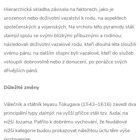
Hierarchická skladba závisela na faktorech, jako je
urozenost nebo doživotní vazalství k rodu, na aspektech
společenských a vojenských. Na vrcholu této pyramidy stáli
daimjó
spolu se svými blízkými příbuznými a rodinou;
následovali doživotní vazalové rodu, kteří dlouhá léta sloužili
svému pánu; na dalším stupni byli vazalové, kteří do služeb
vstoupili dobrovolně nebo z donucení, po porážce svých
dřívějších pánů.
Důležité změny
Válečník a státník Ieyasu Tokugava (1543–1616) zavedl dva
principální typy
daimjó
: na vyšší příčce stáli tzv.
fudai,
na
nižší
tozama.
Patřilo k dobrému vychování, že feudálové
nižší kategorie budou prokazovat náležitou úctu těm výše
postaveným.