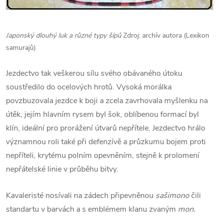
Japonský dlouhý luk a různé typy šípů
Zdroj: archív autora (Lexikon
samurajů)
Jezdectvo tak veškerou sílu svého obávaného útoku
soustředilo do ocelových hrotů. Vysoká morálka
povzbuzovala jezdce k boji a zcela zavrhovala myšlenku na
útěk, jejím hlavním rysem byl šok, oblíbenou formací byl
klín, ideální pro prorážení útvarů nepřítele. Jezdectvo hrálo
významnou roli také při defenzívě a průzkumu bojem proti
nepříteli, krytému polním opevněním, stejně k prolomení
nepřátelské linie v průběhu bitvy.
Kavaleristé nosívali na zádech připevněnou
sašimono
čili
standartu v barvách a s emblémem klanu zvaným
mon.