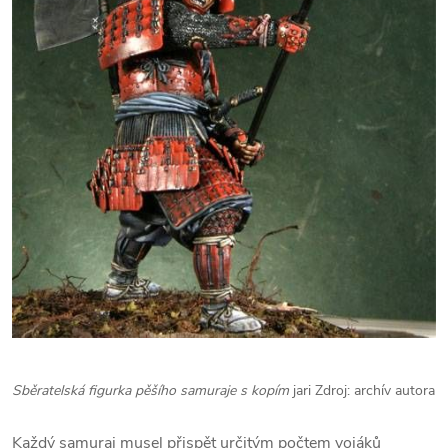
Sběratelská figurka pěšího samuraje s kopím
jari Zdroj: archív autora
Každý samuraj musel přispět určitým počtem vojáků