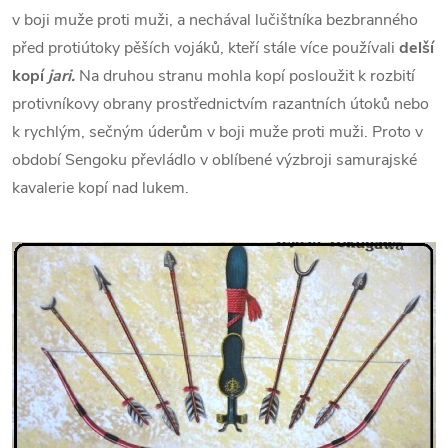
v boji muže proti muži, a nechával lučištníka bezbranného
před protiútoky pěších vojáků, kteří stále více používali
delší
kopí
jari.
Na druhou stranu mohla kopí posloužit k rozbití
protivníkovy obrany prostřednictvím razantních útoků nebo
k rychlým, sečným úderům v boji muže proti muži. Proto v
období Sengoku převládlo v oblíbené výzbroji samurajské
kavalerie kopí nad lukem.