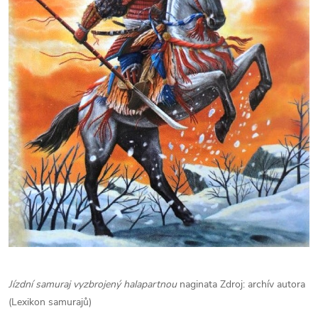
Jízdní samuraj vyzbrojený halapartnou
naginata Zdroj: archív autora
(Lexikon samurajů)