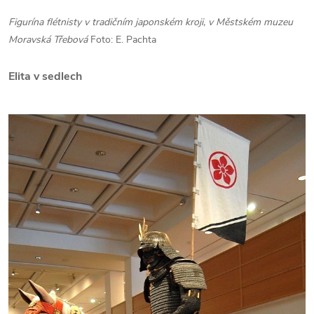
Figurína flétnisty v tradičním japonském kroji, v Městském muzeu
Moravská Třebová
Foto: E. Pachta
Elita v sedlech