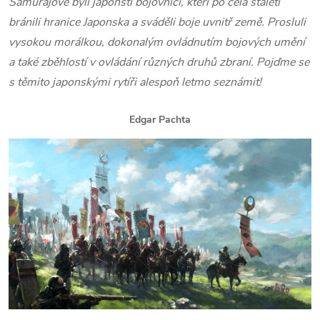
Samurajové byli japonští bojovníci, kteří po celá staletí
bránili hranice Japonska a sváděli boje uvnitř země. Prosluli
vysokou morálkou, dokonalým ovládnutím bojových umění
a také zběhlostí v ovládání různých druhů zbraní. Pojďme se
s těmito japonskými rytíři alespoň letmo seznámit!
Edgar Pachta