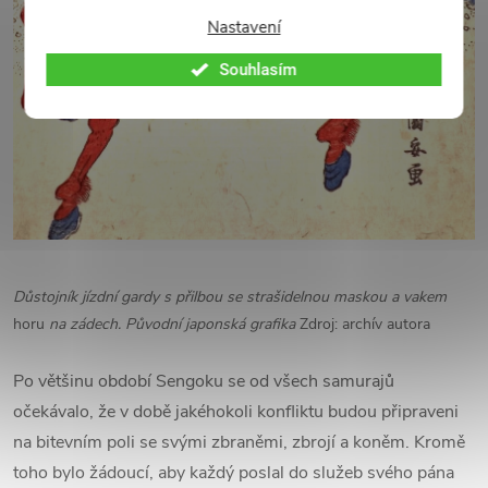
Nastavení
Souhlasím
Důstojník jízdní gardy s přilbou se strašidelnou maskou a vakem
horu
na zádech. Původní japonská grafika
Zdroj: archív autora
Po většinu období Sengoku se od všech samurajů
očekávalo, že v době jakéhokoli konfliktu budou připraveni
na bitevním poli se svými zbraněmi, zbrojí a koněm. Kromě
toho bylo žádoucí, aby každý poslal do služeb svého pána