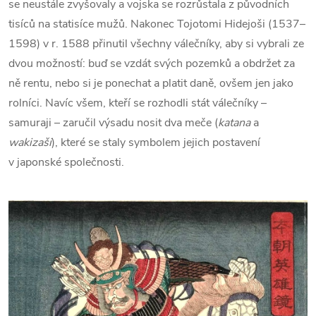
se neustále zvyšovaly a vojska se rozrůstala z původních
tisíců na statisíce mužů. Nakonec Tojotomi Hidejoši (1537–
1598) v r. 1588 přinutil všechny válečníky, aby si vybrali ze
dvou možností: buď se vzdát svých pozemků a obdržet za
ně rentu, nebo si je ponechat a platit daně, ovšem jen jako
rolníci. Navíc všem, kteří se rozhodli stát válečníky –
samuraji – zaručil výsadu nosit dva meče (
katana
a
wakizaši
), které se staly symbolem jejich postavení
v japonské společnosti.