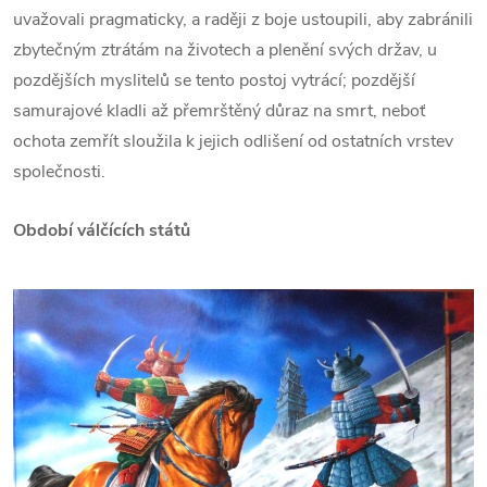
uvažovali pragmaticky, a raději z boje ustoupili, aby zabránili
zbytečným ztrátám na životech a plenění svých držav, u
pozdějších myslitelů se tento postoj vytrácí; pozdější
samurajové kladli až přemrštěný důraz na smrt, neboť
ochota zemřít sloužila k jejich odlišení od ostatních vrstev
společnosti.
Období válčících států