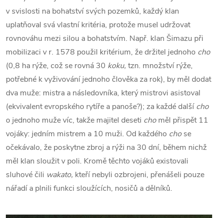
v svislosti na bohatství svých pozemků, každý klan
uplatňoval svá vlastní kritéria, protože musel udržovat
rovnováhu mezi silou a bohatstvím. Např. klan Šimazu při
mobilizaci v r. 1578 použil kritérium, že držitel jednoho
cho
(0,8 ha rýže, což se rovná 30
koku,
tzn. množství rýže,
potřebné k vyživování jednoho člověka za rok), by měl dodat
dva muže: mistra a následovníka, který mistrovi asistoval
(ekvivalent evropského rytíře a panoše?); za každé další
cho
o jednoho muže víc, takže majitel deseti
cho
měl přispět 11
vojáky: jedním mistrem a 10 muži. Od každého
cho
se
očekávalo, že poskytne zbroj a rýži na 30 dní, během nichž
měl klan sloužit v poli. Kromě těchto vojáků existovali
sluhové čili
wakato,
kteří nebyli ozbrojeni, přenášeli pouze
nářadí a plnili funkci sloužících, nosičů a dělníků.