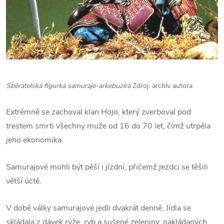
Sběratelská figurka samuraje-arkebuzíra
Zdroj: archív autora
Extrémně se zachoval klan Hojo, který zverboval pod
trestem smrti všechny muže od 16 do 70 let, čímž utrpěla
jeho ekonomika.
Samurajové mohli být pěší i jízdní, přičemž jezdci se těšili
větší úctě.
V době války samurajové jedli dvakrát denně. Jídla se
skládala z dávek rýže, ryb a sušené zeleniny, nakládaných