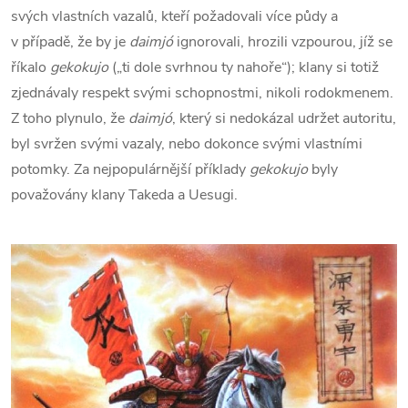
svých vlastních vazalů, kteří požadovali více půdy a
v případě, že by je
daimjó
ignorovali, hrozili vzpourou, jíž se
říkalo
gekokujo
(„ti dole svrhnou ty nahoře“); klany si totiž
zjednávaly respekt svými schopnostmi, nikoli rodokmenem.
Z toho plynulo, že
daimjó
, který si nedokázal udržet autoritu,
byl svržen svými vazaly, nebo dokonce svými vlastními
potomky. Za nejpopulárnější příklady
gekokujo
byly
považovány klany Takeda a Uesugi.