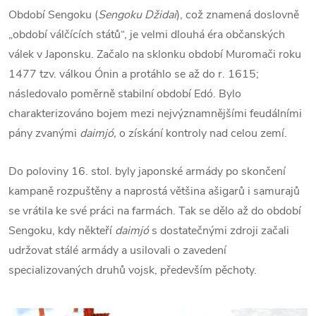
Období Sengoku (
Sengoku Džidai
), což znamená doslovně
„období válčících států“, je velmi dlouhá éra občanských
válek v Japonsku. Začalo na sklonku období Muromači roku
1477 tzv. válkou Ónin a protáhlo se až do r. 1615;
následovalo poměrně stabilní období Edó. Bylo
charakterizováno bojem mezi nejvýznamnějšími feudálními
pány zvanými
daimjó,
o získání kontroly nad celou zemí.
Do poloviny 16. stol. byly japonské armády po skončení
kampaně rozpuštěny a naprostá většina ašigarů i samurajů
se vrátila ke své práci na farmách. Tak se dělo až do období
Sengoku, kdy někteří
daimjó
s dostatečnými zdroji začali
udržovat stálé armády a usilovali o zavedení
specializovaných druhů vojsk, především pěchoty.