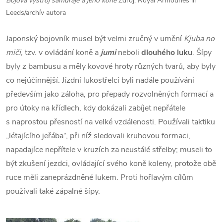
Bojová výstroj samuraje a jeho koně
Zdroj: Royal Armouries in
Leeds/archív autora
Japonský bojovník musel být velmi zručný v umění
Kjuba no
miči,
tzv. v ovládání koně a
jumi
neboli
dlouhého luku
. Šípy
byly z bambusu a měly kovové hroty různých tvarů, aby byly
co nejúčinnější. Jízdní lukostřelci byli nadále používáni
především jako záloha, pro přepady rozvolněných formací a
pro útoky na křídlech, kdy dokázali zabíjet nepřátele
s naprostou přesností na velké vzdálenosti. Používali taktiku
„létajícího jeřába“, při níž sledovali kruhovou formaci,
napadajíce nepřítele v kruzích za neustálé střelby; museli to
být zkušení jezdci, ovládající svého koně koleny, protože obě
ruce měli zaneprázdněné lukem. Proti hořlavým cílům
používali také zápalné šípy.