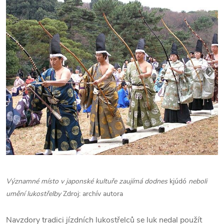
Významné místo v japonské kultuře zaujímá dodnes
kjúdó
neboli
umění lukostřelby
Zdroj: archív autora
Navzdory tradici jízdních lukostřelců se luk nedal použít