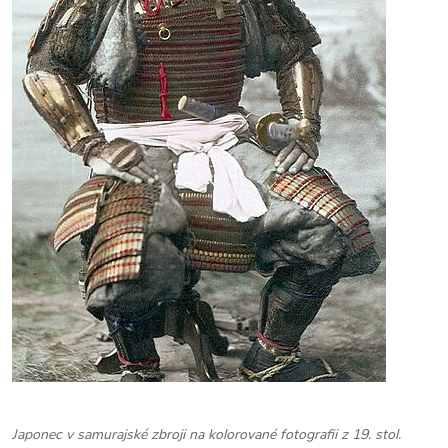
Japonec v samurajské zbroji na kolorované fotografii z 19. stol.