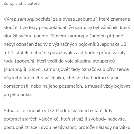
Zdroj: archív autora
Výraz
samuraj
pochází ze slovesa „saburou“, které znamená
sloužit. Lze tedy předpokládat, že samura
j
byl válečník, který
sloužil svému pánovi. Slovem samuraj v žádném případě
nebyl označen žádný z význačných bojovníků Japonska 13.
a 14. století, neboť se považovali za ctihodné přímé vazaly
rodu (
gokenin
), kteří vedli do voje skupinu stoupenců
(
samurajů
). Slovo „samurajové“ tedy označovalo přívržence
nějakého mocného válečníka, kteří žili buď přímo v jeho
domácnosti, nebo na jeho pozemcích, a museli vždy bojovat
po jeho boku.
Situace se změnila v tzv. Období válčících států, kdy
potomci starých válečníků, kteří si vážili svobody nadevše,
postupně ztráceli svou nezávislost, protože náklady na válku