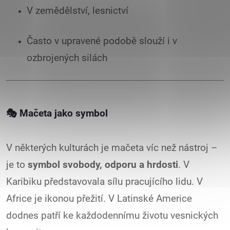
V zemědělství, lesnictví
Často v upravené podobě slouží i v
ozbrojených silách
🎭
Mačeta jako symbol
V některých kulturách je mačeta víc než nástroj –
je to
symbol svobody, odporu a hrdosti
. V
Karibiku představovala sílu pracujícího lidu. V
Africe je ikonou přežití. V Latinské Americe
dodnes patří ke každodennímu životu vesnických