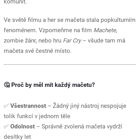
komunit.
Ve světě filmu a her se mačeta stala popkulturním
fenoménem. Vzpomeňme na film
Machete
,
zombie žánr, nebo hru
Far Cry
– všude tam má
mačeta své čestné místo.
🤔
Proč by měl mít každý mačetu?
✅
Všestrannost
– Žádný jiný nástroj nespojuje
tolik funkcí v jednom těle
✅
Odolnost
– Správně zvolená mačeta vydrží
desítky let