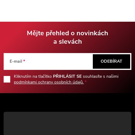
Mějte přehled o novinkách
a slevách
Z
á
E-mail
ODEBÍRAT
p
Kliknutím na tlačítko
PŘIHLÁSIT SE
souhlasíte s našimi
podmínkami ochrany osobních údajů.
a
t
í