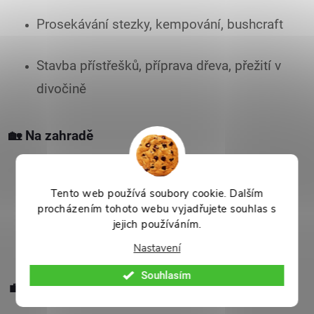
Prosekávání stezky, kempování, bushcraft
Stavba přístřešků, příprava dřeva, přežití v
divočině
🏡
Na zahradě
Odstraňování křovin, sekání plevele,
Tento web používá soubory cookie. Dalším
ořezávání větví
procházením tohoto webu vyjadřujete souhlas s
jejich používáním.
Efektivní náhrada za srp či kosu
Nastavení
Souhlasím
💼
Profesionální a speciální použití