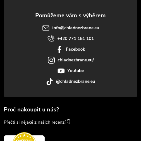
info
@
chladnezbrane.eu
+420 771 151 101
Facebook
chladnezbrane.eu/
Youtube
@chladnezbrane.eu
Proč nakoupit u nás?
Přečti si nějaké z našich recenzí 👇