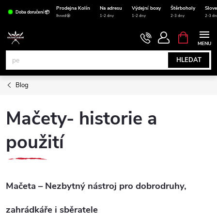
Přejít
Prodejna Kolín
Na adresu
Výdejní boxy
Štěrboholy
Slov
Doba doručení 📦
na
Ihned🤩
1-2 dny
1-2 dny
2-3 dny
2-3 dn
obsah
NÁKUPNÍ
KOŠÍK
HLEDAT
Blog
Mačety- historie a
použití
Mačeta – Nezbytný nástroj pro dobrodruhy,
zahrádkáře i sběratele