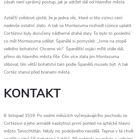
zásah není správný postup, jak je udržet dál od hlavního města.
Aztéčtí zvědové zjistili, že je jedna věc, které si tito cizinci cení
nadevše ostatní: zlato. A tak se Montezuma rozhodl cizince uplatit.
Cortézovi byly doručeny nádherné drahé dary. To bylo to poslední,
co měl Montezuma udělat. Španělé si pomysleli: „Jsme na stopě
velkého bohatství. Chceme víc!“ Španělští vojáci mířili stále dál,
přímo do hlavního města říše. Čím více zlata jim Montezuma
sliboval, tím větší bohatství tam podle Španělů muselo být. A tak
Cortéz stanul před branami města.
KONTAKT
8. listopad 1519. Po sedmi měsících vyčerpávajícího pochodu se
Cortézovi a jeho armádě naskytnul první pohled na aztécké hlavní
město Tenochtitlán. Nikdy nic podobného neviděli. Teprve v té chvíli
spatřili v plné šíři bohatství Aztéků. Při pohledu na město s velkými