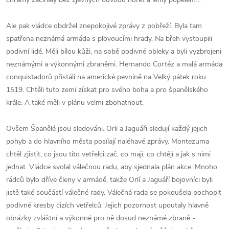
Ale pak vládce obdržel znepokojivé zprávy z pobřeží. Byla tam
spatřena neznámá armáda s plovoucími hrady. Na břeh vystoupili
podivní lidé. Měli bílou kůži, na sobě podivné obleky a byli vyzbrojeni
neznámými a výkonnými zbraněmi. Hernando Cortéz a malá armáda
conquistadorů přistáli na americké pevnině na Velký pátek roku
1519. Chtěli tuto zemi získat pro svého boha a pro španělského
krále. A také měli v plánu velmi zbohatnout.
Ovšem Španělé jsou sledováni. Orli a Jaguáři sledují každý jejich
pohyb a do hlavního města posílají naléhavé zprávy. Montezuma
chtěl zjistit, co jsou tito vetřelci zač, co mají, co chtějí a jak s nimi
jednat. Vládce svolal válečnou radu, aby sjednala plán akce. Mnoho
rádců bylo dříve členy v armádě, takže Orlí a Jaguáří bojovníci byli
jistě také součástí válečné rady. Válečná rada se pokoušela pochopit
podivné kresby cizích vetřelců. Jejich pozornost upoutaly hlavně
obrázky zvláštní a výkonné pro ně dosud neznámé zbraně -