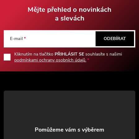
Mějte přehled o novinkách
a slevách
Z
á
E-mail
ODEBÍRAT
p
Kliknutím na tlačítko
PŘIHLÁSIT SE
souhlasíte s našimi
podmínkami ochrany osobních údajů.
a
t
í