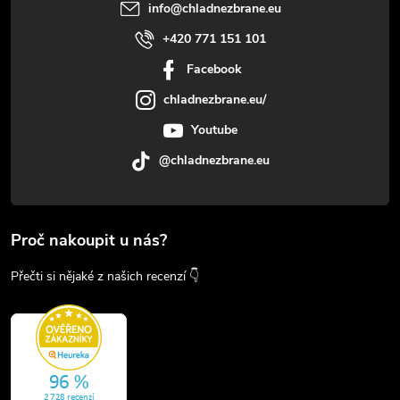
info
@
chladnezbrane.eu
+420 771 151 101
Facebook
chladnezbrane.eu/
Youtube
@chladnezbrane.eu
Proč nakoupit u nás?
Přečti si nějaké z našich recenzí 👇