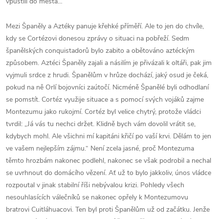
vpustili do města…
Mezi Španěly a Aztéky panuje křehké příměří. Ale to jen do chvíle,
kdy se Cortézovi donesou zprávy o situaci na pobřeží. Sedm
španělských conquistadorů bylo zabito a obětováno aztéckým
způsobem. Aztéci Španěly zajali a násilím je přivázali k oltáři, pak jim
vyjmuli srdce z hrudi. Španělům v hrůze dochází, jaký osud je čeká,
pokud na ně Orlí bojovníci zaútočí. Nicméně Španělé byli odhodlaní
se pomstít. Cortéz využije situace a s pomocí svých vojáků zajme
Montezumu jako rukojmí. Cortéz byl velice chytrý, protože vládci
tvrdil: „Já vás tu nechci držet. Klidně bych vám dovolil vrátit se,
kdybych mohl. Ale všichni mí kapitáni křičí po vaší krvi. Dělám to jen
ve vašem nejlepším zájmu.“ Není zcela jasné, proč Montezuma
těmto hrozbám nakonec podlehl, nakonec se však podrobil a nechal
se uvrhnout do domácího vězení. Ať už to bylo jakkoliv, únos vládce
rozpoutal v jinak stabilní říši nebývalou krizi. Pohledy všech
nesouhlasících válečníků se nakonec opřely k Montezumovu
bratrovi Cuitláhuacovi. Ten byl proti Španělům už od začátku. Jenže