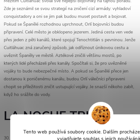
Mezitím Cuitláhuac svolal své nejlepší bojovníky na tajnou poradu.
Zde je seznámil se svou strategií na zničení cizí armády: vyhladoví
conquistadory a oni se jim pak budou muset postavit a bojovat.
Pokud se Španělé rozhodnou uprchnout, Orlí bojovníci budou
připravení. Celé město je obklopeno jezerem. Jediná cesta ven vede
přes jeden z pěti kanálů, které spojují Tenochtitlán s pevninou. Jenže
Cuitláhuac zná zaručený způsob, jak odříznout únikovou cestu a
uvěznit Španěly ve městě. Aztékové zničili většinu mostů, po
kterých lidé přecházeli přes kanály. Spočítali si, že pro uvězněné
vojáky to bude nebezpečné místo. A pokud se Španělé přece jen
dostanou k poničenému kanálu, budou Orlí válečníci připraveni
chopit se příležitosti zničit ustupující vojáky. Je snazší někoho zabít,
když ho srážíte do vody.
LA NOCHE TRISTE
Tento web používá soubory cookie. Dalším procház
30. června 1520. Situace ve španělském paláci začíná být stále
vyjadřujete souhlas s jejich používán