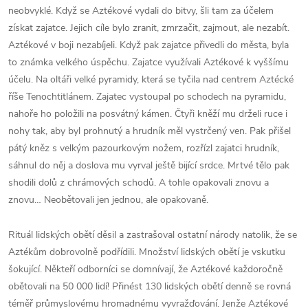
neobvyklé. Když se Aztékové vydali do bitvy, šli tam za účelem
získat zajatce. Jejich cíle bylo zranit, zmrzačit, zajmout, ale nezabít.
Aztékové v boji nezabíjeli. Když pak zajatce přivedli do města, byla
to známka velkého úspěchu. Zajatce využívali Aztékové k vyššímu
účelu. Na oltáři velké pyramidy, která se tyčila nad centrem Aztécké
říše Tenochtitlánem. Zajatec vystoupal po schodech na pyramidu,
nahoře ho položili na posvátný kámen. Čtyři kněží mu drželi ruce i
nohy tak, aby byl prohnutý a hrudník měl vystrčený ven. Pak přišel
pátý kněz s velkým pazourkovým nožem, rozřízl zajatci hrudník,
sáhnul do něj a doslova mu vyrval ještě bijící srdce. Mrtvé tělo pak
shodili dolů z chrámových schodů. A tohle opakovali znovu a
znovu… Neobětovali jen jednou, ale opakovaně.
Rituál lidských obětí děsil a zastrašoval ostatní národy natolik, že se
Aztékům dobrovolně podřídili. Množství lidských obětí je vskutku
šokující. Někteří odborníci se domnívají, že Aztékové každoročně
obětovali na 50 000 lidí! Přinést 130 lidských obětí denně se rovná
téměř průmyslovému hromadnému vyvražďování. Jenže Aztékové