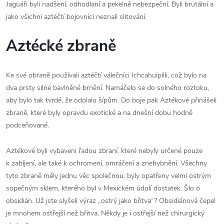
Jaguáři byli nadšení, odhodlaní a pekelně nebezpeční. Byli brutální a
jako všichni aztéčtí bojovníci neznali slitování.
Aztécké zbraně
Ke své obraně používali aztéčtí válečníci Ichcahuipilli, což bylo na
dva prsty silné bavlněné brnění. Namáčelo se do solného roztoku,
aby bylo tak tvrdé, že odolalo šípům. Do boje pak Aztékové přinášeli
zbraně, které byly opravdu exotické a na dnešní dobu hodně
podceňované.
Aztékové byli vybaveni řadou zbraní, které nebyly určené pouze
k zabíjení, ale také k ochromení, omráčení a znehybnění. Všechny
tyto zbraně měly jednu věc společnou: byly opatřeny velmi ostrým
sopečným sklem, kterého byl v Mexickém údolí dostatek. Šlo o
obsidián. Už jste slyšeli výraz „ostrý jako břitva“? Obsidiánová čepel
je mnohem ostřejší než břitva. Někdy je i ostřejší než chirurgický