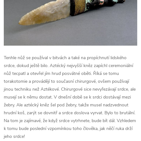
Tenhle nůž se používal v bitvách a také na propíchnutí lidského
srdce, dokud ještě bilo. Aztécký nejvyšší kněz zapíchl ceremoniální
nůž tecpatl a otevřel jím hruď posvátné oběti. Říká se tomu
torakotomie a provádějí to současní chirurgové, ovšem používají
jinou techniku než Aztékové. Chirurgové sice nevyřezávají srdce, ale
musejí se k němu dostat. V dnešní době se k srdci dostávají mezi
žebry. Ale aztécký kněz šel pod žebry, takže musel nadzvednout
hrudní koš, zarýt se dovnitř a srdce doslova vyrvat. Bylo to brutální.
Na tom je zajímavé, že když srdce vytrhnete, bude bít dál. Vzhledem
k tomu bude poslední vzpomínkou toho člověka, jak něčí ruka drží
jeho srdce!