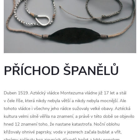
PŘÍCHOD ŠPANĚLŮ
Duben 1519. Aztécký vládce Montezuma vládne již 17 let a stál
v čele říše, která nikdy nebyla větší a nikdy nebyla mocnější. Ale
tohoto vládce i všechny jeho rádce sužovaly velké obavy. Aztécká
kultura velmi silně věřila na znamení, a právě v této době se objevilo
hned 12 znamení toho, že nastane katastrofa. Noční oblohu
křižovaly ohnivé paprsky, voda v jezerech začala bublat a vřít,
chrámy začínaly bez zjevných důvodů hořet a lehly popelem…