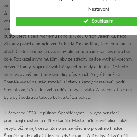
zoufalejší. Cortéz vylezl na palácové zdi, aby prozkoumal možné
Nastavení
únikové cesty. Ale to, co viděl, ho šokovalo: viděl, že mosty jsou
zničené nebo zcela nepoužitelné. A co hůř, conquistadorům už
Souhlasím
skoro došla voda, jídlo a střelný prach. Jejich možnosti jsou špatné:
buďto utéct a čelit rychlému konci z rukou Orlích válečníků, nebo
zůstat v paláci a pomalu zemřít hlady. Rozhodli se, že budou muset
utéct. Cortéz je možná uvězněný, ale tento Španěl se nevzdává bez
boje. Rozkázal svým mužům, aby ze střechy paláce vytrhali všechny
dřevěné trámy. Vojáci svázali trámy dohromady a doufali, že tento
improvizovaný most překlene díry přes kanál. Ale ještě než se
Španělé vydali na útěk, rozdělili si zlato a každý dostal svůj podíl.
Spousta vojáků si do svého oděvu narvala zlato. A pročpak také ne?
Byla by škoda zde takové bohatství zanechat.
1. července 1520. Je půlnoc. Španělé vyrazili. Nikým nerušeni
procházejí městem a míří ke kanálu. Město mělo rovné ulice, takže
nebylo těžké najít cestu. Zdálo se, že všechno probíhalo hladce.
Španělé se dostali až k jezeru, když v tom… Orlí bojovníci zaútočili