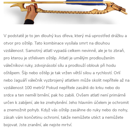
V podstatě je to jen dlouhý kus dřeva, který má uprostřed drážku a
otvor pro oštěp. Tato kombinace vysílala smrt na dlouhou
vzdálenost. Samotný atlatl vypadá celkem nevinně, ale je to zbraň,
pro kterou je střelivem oštěp. Atlatl je umělým prodloužením
válečníkovi ruky, zdvojnásobí sílu a prodlouží oblouk při hodu
oštěpem. Šíp nebo oštěp je tak vržen větší silou a rychlostí. Orlí
nebo Jaguáří válečník vyzbrojený atlatlem může skolit nepřítele až na
vzdálenost 100 metrů! Pokud nepřítele zasáhli do krku nebo do
srdce a ten neměl brnění, pak ho zabili. Ovšem atlatl není primárně
určen k zabíjení, ale ke znehybnění. Jeho hlavním účelem je ochromit
a znemožnit pohyb. Když vás oštěp zasáhne do ruky nebo do nohy,
zásah vám končetinu ochromí, takže nemůžete utéct a nemůžete
bojovat. Jste zranění, ale nejste mrtví.