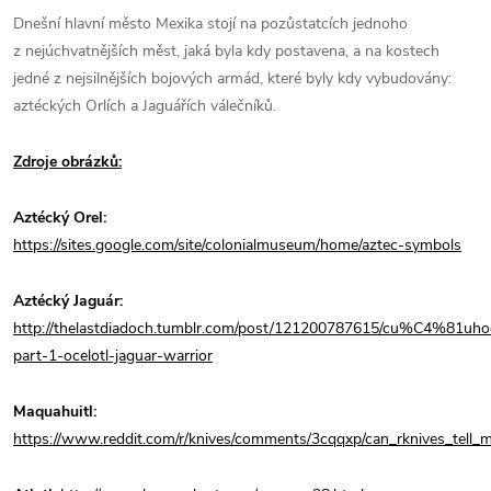
Dnešní hlavní město Mexika stojí na pozůstatcích jednoho
z nejúchvatnějších měst, jaká byla kdy postavena, a na kostech
jedné z nejsilnějších bojových armád, které byly kdy vybudovány:
aztéckých Orlích a Jaguářích válečníků.
Zdroje obrázků:
Aztécký Orel:
https://sites.google.com/site/colonialmuseum/home/aztec-symbols
Aztécký Jaguár:
http://thelastdiadoch.tumblr.com/post/121200787615/cu%C4%81
part-1-ocelotl-jaguar-warrior
Maquahuitl:
https://www.reddit.com/r/knives/comments/3cqqxp/can_rknives_tell