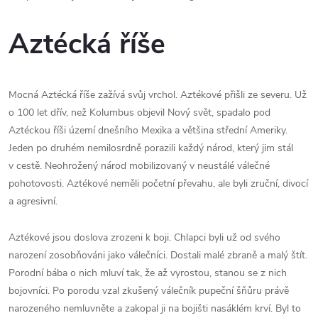
Aztécká říše
Mocná Aztécká říše zažívá svůj vrchol. Aztékové přišli ze severu. Už
o 100 let dřív, než Kolumbus objevil Nový svět, spadalo pod
Aztéckou říši území dnešního Mexika a většina střední Ameriky.
Jeden po druhém nemilosrdně porazili každý národ, který jim stál
v cestě. Neohrožený národ mobilizovaný v neustálé válečné
pohotovosti. Aztékové neměli početní převahu, ale byli zruční, divocí
a agresivní.
Aztékové jsou doslova zrozeni k boji. Chlapci byli už od svého
narození zosobňováni jako válečníci. Dostali malé zbraně a malý štít.
Porodní bába o nich mluví tak, že až vyrostou, stanou se z nich
bojovníci. Po porodu vzal zkušený válečník pupeční šňůru právě
narozeného nemluvněte a zakopal ji na bojišti nasáklém krví. Byl to