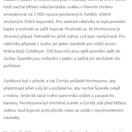
totiž nechal během náboženského svátku v hlavním chrámu
zmasakrovat na 1 000 vysoce postavených Aztéků, včetně
zkušených Orlích bojovníků. Pro aztécké válečníky to byla poslední
kapka a rozhodli se začít bojovat. Rozhodli se, že Montezuma je
ztracený případ. Nahradili ho ještě zaživa, což bylo neslýchané. Pro
válečníky připadal v úvahu jen jeden kandidát pro vůdčí pozici:
hrdina bojů Cuitláhuac. Orlí bojovníci jsou opět povoláni zpět do
služby. Španělé jsou uvězněni v paláci a začíná jim docházet vše
potřebné.
Aztékové byli v přesile, a tak Cortéz požádal Montezumu, aby
předstoupil před svůj lid a požádal ho, aby nechal Španěly odejít
z města. Jenže lid začal svého panovníka urážet a zasypal ho
kameny. Montezuma byl smrtelně zraněn a Cortéz stál před těžkou
volbou: buď bojovat proti přesile, nebo se vzdát s nevyhnutelnými
následky.