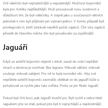
Orlí válečníci byli nejstatečnější a nejudatnější. Mužnost bojovníků
byla pro Aztéky nejdůležitější. Muži prosazovali svou osobnost a
důležitost tím, že byli válečníky. A stejně jako u současných elitních
jednotek k nim byli přijímáni jen vybraní jedinci. V tomto případě byli
privilegováni ti, kteří získávali největší počet zajatců. Čím více zajatců
přivedli do hlavního města, tím byli považováni za úspěšnější.
Jaguáři
Když se aztéčtí bojovníci objevili v bitvě, zaseli do srdcí nepřátel
strach a doslova je roztrhali. Bez legrace. Milovali válčení, milovali
souboje, milovali zabíjení. Pro ně to byla normální věc. Aby své
nepřátele aztéčtí bojovníci zastrašili, oblékali se do jaguáří kůže a
pohybovali se rychle jako tato zvířata. Proto se jim říkalo Jaguáři.
Pokud byli Orli lovci, pak Jaguáři lovečtí psi. Byli rychlí a velice hbití.
Jaguárem jste se stali, pokud jste byli ti nejrychlejší a nejobratnější.