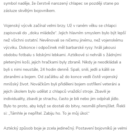
symbol naděje, že čerstvě narozený chlapec se později stane po
zásluze skvělým bojovníkem.
Vojenský výcvik začínal velmi brzy. Už v raném věku se chlapci
zapisovali do „doku mládeže“. Jejich hlavním smyslem bylo být lepší
než všichni ostatní. Nevěnovali se ničemu jinému, než vojenskému
výcviku. Dokonce i odpočinek měl barbarské rysy: hráli jakousi
obdobu fotbalu s lidskými lebkami. Aztékové si nehráli s žádnými
pletenými koši, jejich hračkami byly zbraně. Nikdy je neodkládali a
byli s nimi neustále, 24 hodin denně. Spali, snili, jedli a kálili se
zbraněmi a bojem. Od začátku až do konce vedli čistě vojenský
mnišský život. Nováčkům byli přiděleni bojem ostřílení veteráni a
jejich úkolem bylo udělat z chlapců vraždící stroje. Zbavili je
individuality, zbavili je strachu, často je bili nebo jim odpírali jídlo.
Bylo to proto, aby když se dostali do bitvy, nesměli přemýšlet. Řekli
si: „Támhle je nepřítel. Zabiju ho. To je můj úkol.“
Aztécký způsob boje je zcela jedinečný. Postavení bojovníků je velmi