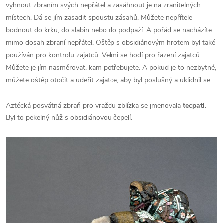
vyhnout zbraním svých nepřátel a zasáhnout je na zranitelných
místech. Dá se jím zasadit spoustu zásahů. Můžete nepřítele
bodnout do krku, do slabin nebo do podpaží. A pořád se nacházíte
mimo dosah zbraní nepřátel. Oštěp s obsidiánovým hrotem byl také
používán pro kontrolu zajatců. Velmi se hodí pro řazení zajatců.
Můžete je jím nasměrovat, kam potřebujete. A pokud je to nezbytné,
můžete oštěp otočit a udeřit zajatce, aby byl poslušný a uklidnil se.
Aztécká posvátná zbraň pro vraždu zblízka se jmenovala
tecpatl
.
Byl to pekelný nůž s obsidiánovou čepelí.