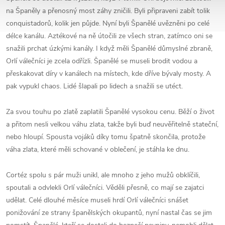
na Španěly a přenosný most záhy zničili. Byli připraveni zabít tolik
conquistadorů, kolik jen půjde. Nyní byli Španělé uvězněni po celé
délce kanálu. Aztékové na ně útočili ze všech stran, zatímco oni se
snažili prchat úzkými kanály. I když měli Španělé důmyslné zbraně,
Orlí válečníci je zcela odřízli. Španělé se museli brodit vodou a
přeskakovat díry v kanálech na místech, kde dříve bývaly mosty. A
pak vypukl chaos. Lidé šlapali po lidech a snažili se utéct.
Za svou touhu po zlatě zaplatili Španělé vysokou cenu. Běží o život
a přitom nesli velkou váhu zlata, takže byli buď neuvěřitelně stateční,
nebo hloupí. Spousta vojáků díky tomu špatně skončila, protože
váha zlata, které měli schované v oblečení, je stáhla ke dnu.
Cortéz spolu s pár muži unikl, ale mnoho z jeho mužů obklíčili,
spoutali a odvlekli Orlí válečníci. Věděli přesně, co mají se zajatci
udělat. Celé dlouhé měsíce museli hrdí Orlí válečníci snášet
ponižování ze strany španělských okupantů, nyní nastal čas se jim