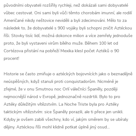
původními obyvateli rozšířily rychleji, než dokázali sami dobyvatelé
vůbec cestovat. Oni sami byli vůči těmto chorobám imunní, ale rodilí
Američané nikdy neštovice neviděli a byli zdecimováni. Mělo to za
následek to, že dobyvatelé s 900 vojáky byli schopni zničit Aztéckou
říši. Stovky tisíc lidí, možná dokonce milion a více zemřely jednoduše
proto, že byli vystaveni virům bílého muže. Během 100 let od
Cortézova přistání na pobřeží Mexika klesl počet Aztéků o 90
procent!
Historie se často zmiňuje o aztéckých bojovnících jako o beznadějně
neúspěšných, když stanuli proti conquistadorům. Nicméně je
zřejmé, že v onu Smutnou noc Orlí válečníci Španěly, později
nejmocnější národ v Evropě, jednoznačně rozdrtili. Bylo to pro
Aztéky důležitým vítězstvím. La Noche Triste byla pro Aztéky
taktickým vítězstvím: sice Španěly porazili, ale ti přece jen unikli.
Kdyby je ovšem zabili všechny, kdo ví, jakým směrem by se ubíraly
dějiny. Aztéckou říši mohl klidně potkat úplně jiný osud…