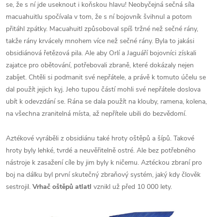
se, že s ní jde useknout i koňskou hlavu! Neobyčejná sečná síla
macuahuitlu spočívala v tom, že s ní bojovník švihnul a potom
přitáhl zpátky. Macuahuitl způsoboval spíš tržné než sečné rány,
takže rány krvácely mnohem více než sečné rány. Byla to jakási
obsidiánová řetězová pila. Ale aby Orlí a Jaguáří bojovníci získali
zajatce pro obětování, potřebovali zbraně, které dokázaly nejen
zabíjet. Chtěli si podmanit své nepřátele, a právě k tomuto účelu se
dal použít jejich kyj. Jeho tupou částí mohli své nepřátele doslova
ubít k odevzdání se. Rána se dala použít na klouby, ramena, kolena,
na všechna zranitelná místa, až nepřítele ubili do bezvědomí.
Aztékové vyráběli z obsidiánu také hroty oštěpů a šípů. Takové
hroty byly lehké, tvrdé a neuvěřitelně ostré. Ale bez potřebného
nástroje k zasažení cíle by jim byly k ničemu. Aztéckou zbraní pro
boj na dálku byl první skutečný zbraňový systém, jaký kdy člověk
sestrojil.
Vrhač oštěpů atlatl
vznikl už před 10 000 lety.