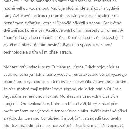
muškety. S touto náhodnou vražednou zbraní můžete zabít na
hodně velkou vzdálenost. Navíc je hlučná, jde z ní kouř a vydává
rány. Aztékové nestrnuli jen proti neznámým zbraním, ale i proti
neznámým zvířatům, která si Španělé přivezli s sebou. Konkrétně
dvě zvířata: koně a psi. Aztékové byli koňmi naprosto ohromeni. A
španělští bojoví psi naháněli hrůzu. Koně ani psi cvičené k zabíjení
Aztékové nikdy předtím neviděli. Byla tam spousta neznámé
technologie a s tím vším přišel strach.
Montezumův mladší bratr Cuitláhuac, vůdce Orlích bojovníků se
však nenechá jen tak snadno vyděsit. Tento zkušený velitel vyžaduje
okamžitou a rychlou akci, která by cizince zničila. Zdůvodňuje to tím,
že sice možná mají zvláštní nové zbraně, ale je jich míň a Orlům a
Jaguárům se nemohou rovnat. Montezuma však vidí v cizincích
spojení s Quetzalcoatlem, bohem s bílou tváří, který zmizel přes
moře směrem na východ. A tento vůdce s bílou tváří skutečně přišel
z východu. „Je snad Cortéz jedním bohů?“ Na základě této úvahy
Montezuma odmítá na cizince zaútočit. Navíc si myslí, že vojenský