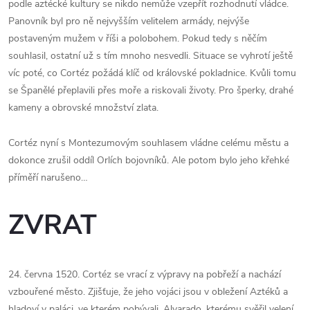
podle aztécké kultury se nikdo nemůže vzepřít rozhodnutí vládce.
Panovník byl pro ně nejvyšším velitelem armády, nejvýše
postaveným mužem v říši a polobohem. Pokud tedy s něčím
souhlasil, ostatní už s tím mnoho nesvedli. Situace se vyhrotí ještě
víc poté, co Cortéz požádá klíč od královské pokladnice. Kvůli tomu
se Španělé přeplavili přes moře a riskovali životy. Pro šperky, drahé
kameny a obrovské množství zlata.
Cortéz nyní s Montezumovým souhlasem vládne celému městu a
dokonce zrušil oddíl Orlích bojovníků. Ale potom bylo jeho křehké
příměří narušeno…
ZVRAT
24. června 1520. Cortéz se vrací z výpravy na pobřeží a nachází
vzbouřené město. Zjišťuje, že jeho vojáci jsou v obležení Aztéků a
hladoví v paláci, ve kterém pobývali. Alvarado, kterému svěřil velení,