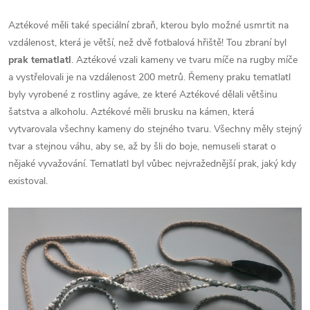
Aztékové měli také speciální zbraň, kterou bylo možné usmrtit na
vzdálenost, která je větší, než dvě fotbalová hřiště! Tou zbraní byl
prak tematlatl
. Aztékové vzali kameny ve tvaru míče na rugby míče
a vystřelovali je na vzdálenost 200 metrů. Řemeny praku tematlatl
byly vyrobené z rostliny agáve, ze které Aztékové dělali většinu
šatstva a alkoholu. Aztékové měli brusku na kámen, která
vytvarovala všechny kameny do stejného tvaru. Všechny měly stejný
tvar a stejnou váhu, aby se, až by šli do boje, nemuseli starat o
nějaké vyvažování. Tematlatl byl vůbec nejvražednější prak, jaký kdy
existoval.