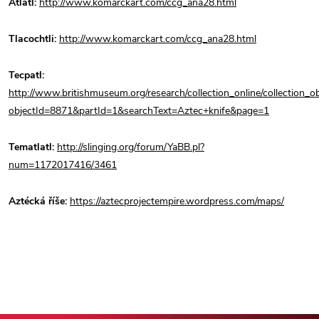
Atlatl:
http://www.komarckart.com/ccg_ana28.html
Tlacochtli:
http://www.komarckart.com/ccg_ana28.html
Tecpatl:
http://www.britishmuseum.org/research/collection_online/collection_ob
objectId=8871&partId=1&searchText=Aztec+knife&page=1
Tematlatl:
http://slinging.org/forum/YaBB.pl?
num=1172017416/3461
Aztécká říše:
https://aztecprojectempire.wordpress.com/maps/