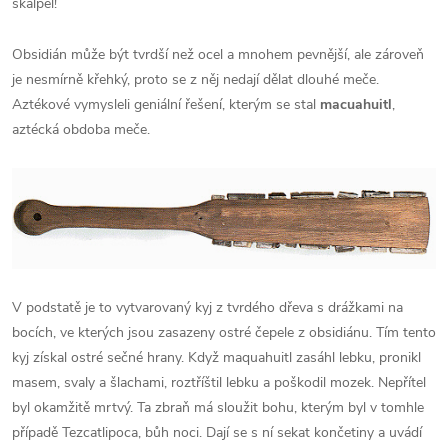
skalpel!
Obsidián může být tvrdší než ocel a mnohem pevnější, ale zároveň
je nesmírně křehký, proto se z něj nedají dělat dlouhé meče.
Aztékové vymysleli geniální řešení, kterým se stal
macuahuitl
,
aztécká obdoba meče.
V podstatě je to vytvarovaný kyj z tvrdého dřeva s drážkami na
bocích, ve kterých jsou zasazeny ostré čepele z obsidiánu. Tím tento
kyj získal ostré sečné hrany. Když maquahuitl zasáhl lebku, pronikl
masem, svaly a šlachami, roztříštil lebku a poškodil mozek. Nepřítel
byl okamžitě mrtvý. Ta zbraň má sloužit bohu, kterým byl v tomhle
případě Tezcatlipoca, bůh noci. Dají se s ní sekat končetiny a uvádí