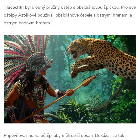
Tlacochtli
byl dlouhý pružný oštěp s obsidiánovou špičkou. Pro své
oštěpy Aztékové používali obsidiánové čepele s ostrými hranami a
ostrým bodným hrotem.
Připevňovali ho na oštěp, aby měli delší dosah. Dokázali se tak