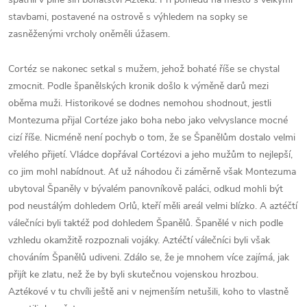
stavbami, postavené na ostrově s výhledem na sopky se
zasněženými vrcholy oněměli úžasem.
Cortéz se nakonec setkal s mužem, jehož bohaté říše se chystal
zmocnit. Podle španělských kronik došlo k výměně darů mezi
oběma muži. Historikové se dodnes nemohou shodnout, jestli
Montezuma přijal Cortéze jako boha nebo jako velvyslance mocné
cizí říše. Nicméně není pochyb o tom, že se Španělům dostalo velmi
vřelého přijetí. Vládce dopřával Cortézovi a jeho mužům to nejlepší,
co jim mohl nabídnout. Ať už náhodou či záměrně však Montezuma
ubytoval Španěly v bývalém panovníkově paláci, odkud mohli být
pod neustálým dohledem Orlů, kteří měli areál velmi blízko. A aztéčtí
válečníci byli taktéž pod dohledem Španělů. Španělé v nich podle
vzhledu okamžitě rozpoznali vojáky. Aztéčtí válečníci byli však
chováním Španělů udiveni. Zdálo se, že je mnohem více zajímá, jak
přijít ke zlatu, než že by byli skutečnou vojenskou hrozbou.
Aztékové v tu chvíli ještě ani v nejmenším netušili, koho to vlastně