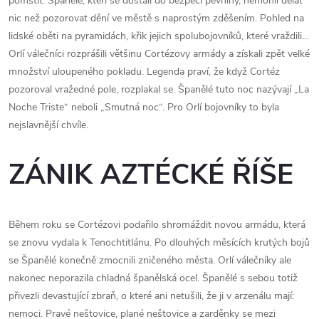
pomstít. Španělé, kteří se dostali do bezpečí pevniny, nemohli dělat
nic než pozorovat dění ve městě s naprostým zděšením. Pohled na
lidské oběti na pyramidách, křik jejich spolubojovníků, které vraždili…
Orlí válečníci rozprášili většinu Cortézovy armády a získali zpět velké
množství uloupeného pokladu. Legenda praví, že když Cortéz
pozoroval vražedné pole, rozplakal se. Španělé tuto noc nazývají „La
Noche Triste“ neboli „Smutná noc“. Pro Orlí bojovníky to byla
nejslavnější chvíle.
ZÁNIK AZTÉCKÉ ŘÍŠE
Během roku se Cortézovi podařilo shromáždit novou armádu, která
se znovu vydala k Tenochtitlánu. Po dlouhých měsících krutých bojů
se Španělé konečně zmocnili zničeného města. Orlí válečníky ale
nakonec neporazila chladná španělská ocel. Španělé s sebou totiž
přivezli devastující zbraň, o které ani netušili, že ji v arzenálu mají:
nemoci. Pravé neštovice, plané neštovice a zarděnky se mezi