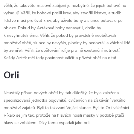
věřili, že takovéto masové zabíjení je nezbytné, že jejich bohové ho
vyžadují. Věřili, že bohové prolili krev, aby stvořili lidstvo, a tudíž
lidstvo musí prolévat krev, aby uživilo bohy a slunce putovalo po
obloze. Pokud by Aztékové bohy nenasytili, došlo by
k nevyhnutelnému. Věřili, že pokud by pravidelně neobětovali
množství obětí, slunce by nevyšlo, plodiny by nedozráli a všichni lidé
by zemřeli. Věřili, že obětování lidí je pro ně existenční nutností.
Každý Azték měl tedy povinnost válčit a přivést oběť na oltář.
Orli
Neustálý přísun nových obětí byl tak důležitý, že byla založena
specializovaná jednotka bojovníků, cvičených na získávání velkého
množství zajatců. Byli to takzvaní Vojáci slunce. Byli to Orlí válečníci.
Říkalo se jim tak, protože na hlavách nosili masky v podobě ptačí
hlavy se zobákem. Díky tomu vypadali jako orli.