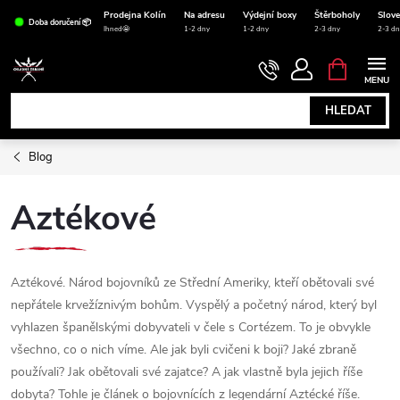
Přejít
Prodejna Kolín
Na adresu
Výdejní boxy
Štěrboholy
Slov
Doba doručení 📦
na
Ihned🤩
1-2 dny
1-2 dny
2-3 dny
2-3 dn
obsah
NÁKUPNÍ
KOŠÍK
HLEDAT
Blog
Aztékové
Aztékové. Národ bojovníků ze Střední Ameriky, kteří obětovali své
nepřátele krvežíznivým bohům. Vyspělý a početný národ, který byl
vyhlazen španělskými dobyvateli v čele s Cortézem. To je obvykle
všechno, co o nich víme. Ale jak byli cvičeni k boji? Jaké zbraně
používali? Jak obětovali své zajatce? A jak vlastně byla jejich říše
dobyta? Tohle je článek o bojovnících z legendární Aztécké říše.