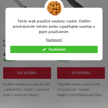
Tento web používá soubory cookie. Dalším
procházením tohoto webu vyjadřujete souhlas s
-29%
-38%
699 Kč
799 Kč
jejich používáním.
Nastavení
Celokovový zavírací nůž
Celokovový nůž "FOREST
"GOLDEN DRAGONFLY"
DEER" s klipem
Souhlasím
499 Kč
499 Kč
Skladem
Skladem
DO KOŠÍKU
DO KOŠÍKU
Kvalitní celokovový zavírací nůž
*]:pointer-events-auto scroll-
s jednobřitou čepelí z nerezové
mt-[calc(var(--header-
oceli s masivním klipem.
height)+min(200px,max(70px,20sv
Elegantní zlatý design s liner-
dir="auto" data-turn-
lock pojistkou a hrotem na sklo.
id="request-6995b775-bd84-