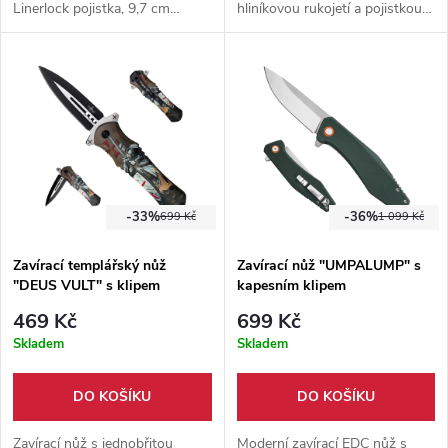
Linerlock pojistka, 9,7 cm
hliníkovou rukojetí a pojistkou
dlouhá ostrá čepel, z nerezové
linerlock. Ideální pro stylové
oceli 3Cr13Mov, rukojeť
EDC nebo jako sběratelský
vyrobena z ABS plastu.
kousek.
-33%
-36%
699 Kč
1 099 Kč
Zavírací templářský nůž
Zavírací nůž "UMPALUMP" s
"DEUS VULT" s klipem
kapesním klipem
469 Kč
699 Kč
Skladem
Skladem
DO KOŠÍKU
DO KOŠÍKU
Zavírací nůž s jednobřitou
Moderní zavírací EDC nůž s