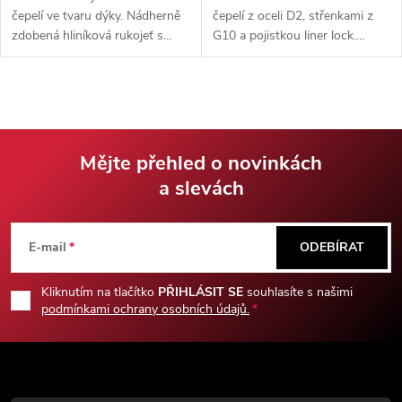
čepelí ve tvaru dýky. Nádherně
čepelí z oceli D2, střenkami z
zdobená hliníková rukojeť s
G10 a pojistkou liner lock.
Templářským motivem. Nůž
Flipper a kovový kapesní klip
disponuje klipem do kapsy.
usnadňují pohodlné každodenní
používání.
Mějte přehled o novinkách
a slevách
Z
á
E-mail
ODEBÍRAT
p
Kliknutím na tlačítko
PŘIHLÁSIT SE
souhlasíte s našimi
podmínkami ochrany osobních údajů.
a
t