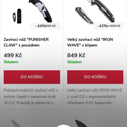
-44%
-43%
899 Kč
1 499 Kč
Zavírací nůž "PUNISHER
Velký zavírací nůž "IRON
CLAW" s pouzdrem
WAVE" s klipem
499 Kč
849 Kč
Skladem
Skladem
DO KOŠÍKU
DO KOŠÍKU
Poloautomatický zavírací nůž s
Velký zavírací nůž IRON WAVE
ostrou čepelí z nerezové oceli
z oceli D2 s ergonomickými
3Cr13. Rukojeť je plastová s
střenkami G10, kapesním
vyobrazením Punisher lebky.
klipem a robustní čepelí 9,5 cm
Dodáváno s nylonovým
pro každodenní použití.
pouzdrem.