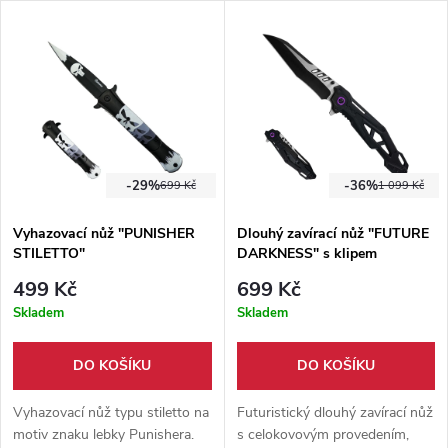
každodenní použití i
id="request-6965ff6b-5c08-
sběratelství.
8332-9aec-aa3ce5ace65f-5"
data-testid="conversation-
turn-18" data-scroll-
anchor="true" data-
turn="assistant"
tabindex="-1"> Stylový a
praktický zavírací nůž s
-29%
-36%
699 Kč
1 099 Kč
integrovanými klíči na matice,
dřevěnými střenkami, ostrou
Vyhazovací nůž "PUNISHER
Dlouhý zavírací nůž "FUTURE
čepelí a klipem. Ideální pro EDC,
STILETTO"
DARKNESS" s klipem
servis i outdoorové použití.
499 Kč
699 Kč
Skladem
Skladem
DO KOŠÍKU
DO KOŠÍKU
Vyhazovací nůž typu stiletto na
Futuristický dlouhý zavírací nůž
motiv znaku lebky Punishera.
s celokovovým provedením,