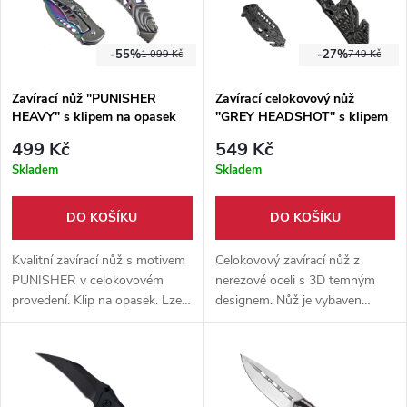
-55%
-27%
1 099 Kč
749 Kč
Zavírací nůž "PUNISHER
Zavírací celokovový nůž
HEAVY" s klipem na opasek
"GREY HEADSHOT" s klipem
499 Kč
549 Kč
Skladem
Skladem
DO KOŠÍKU
DO KOŠÍKU
Kvalitní zavírací nůž s motivem
Celokovový zavírací nůž z
PUNISHER v celokovovém
nerezové oceli s 3D temným
provedení. Klip na opasek. Lze
designem. Nůž je vybaven
otevřít jednou rukou. Pojistka
klipem do kapsy, hrotem na
liner-lock.
sklo, pojistka frame-lock.
Jedinečný kus na každodenní
nošení.