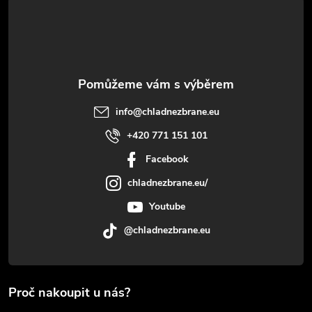
í
info
@
chladnezbrane.eu
+420 771 151 101
Facebook
chladnezbrane.eu/
Youtube
@chladnezbrane.eu
Proč nakoupit u nás?