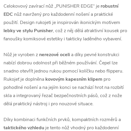
Celokovový zavírací nůž „PUNISHER EDGE“ je
robustní
EDC
nůž navržený pro každodenní nošení a praktické
použití. Design rukojeti je inspirován ikonickým motivem
lebky ve stylu Punisher
, což z něj dělá atraktivní kousek pro
fanoušky komiksové estetiky i takticky laděného vybavení.
Nůž je vyroben z
nerezové oceli
a díky pevné konstrukci
nabízí dobrou odolnost při běžném používání. Čepel lze
snadno otevřít jednou rukou pomocí kolíčku nebo flipperu.
Rukojeť je doplněna
kovovým kapesním klipem
pro
pohodlné nošení a na jejím konci se nachází hrot na rozbití
skla a integrovaný řezač bezpečnostních pásů, což z nože
dělá praktický nástroj i pro nouzové situace.
Díky kombinaci funkčních prvků, kompaktních rozměrů a
taktického vzhledu
je tento nůž vhodný pro každodenní