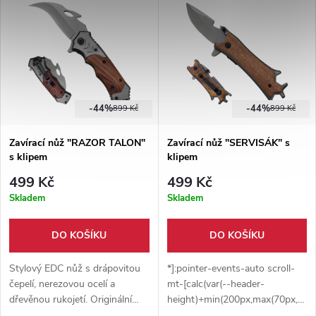
Nyní ve 3 barevných variantách.
8388-95ae-64bd9d7996cf-1"
data-testid="conversation-
turn-84" data-scroll-
anchor="true" data-
turn="assistant">
Celokovový zavírací nůž
FOREST DEER s motivem lesa
-44%
-44%
899 Kč
899 Kč
a jelenů. Praktický EDC nůž s
klipem a pouzdrem pro
Zavírací nůž "RAZOR TALON"
Zavírací nůž "SERVISÁK" s
každodenní použití i outdoor.
s klipem
klipem
499 Kč
499 Kč
Skladem
Skladem
DO KOŠÍKU
DO KOŠÍKU
Stylový EDC nůž s drápovitou
*]:pointer-events-auto scroll-
čepelí, nerezovou ocelí a
mt-[calc(var(--header-
dřevěnou rukojetí. Originální
height)+min(200px,max(70px,20sv
design a praktičnost pro
dir="auto" data-turn-