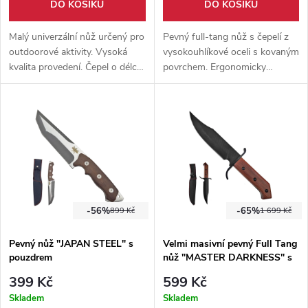
DO KOŠÍKU
DO KOŠÍKU
Malý univerzální nůž určený pro
Pevný full-tang nůž s čepelí z
outdoorové aktivity. Vysoká
vysokouhlíkové oceli s kovaným
kvalita provedení. Čepel o délce
povrchem. Ergonomicky
6,5 cm je vyrobena z oceli
tvarovaná rukojeť z palisandru,
3cr13. Součástí kvalitní
dodáváno s koženým
termoplastové pouzdro na
pouzdrem s možností zavěšení
opasek.
na opasku.
-56%
-65%
899 Kč
1 699 Kč
Pevný nůž "JAPAN STEEL" s
Velmi masivní pevný Full Tang
pouzdrem
nůž "MASTER DARKNESS" s
pouzdrem
399 Kč
599 Kč
Skladem
Skladem