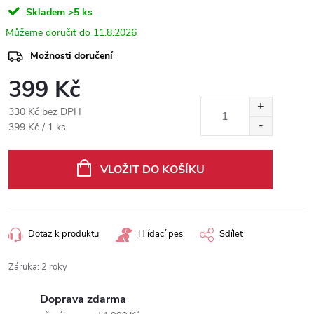
Skladem
>5 ks
11.8.2026
Možnosti doručení
399 Kč
330 Kč bez DPH
Měrná
399 Kč / 1 ks
cena:
VLOŽIT DO KOŠÍKU
Dotaz k produktu
Hlídací pes
Sdílet
Záruka
:
2 roky
Doprava zdarma