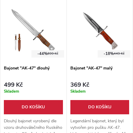
-44%
-18%
899 Kč
449 Kč
Bajonet "AK-47" dlouhý
Bajonet "AK-47" malý
499 Kč
369 Kč
Skladem
Skladem
DO KOŠÍKU
DO KOŠÍKU
Dlouhý bajonet vyrobený dle
Legendární bajonet, který byl
vzoru druhoválečného Ruského
vytvořen pro pušku AK-47.