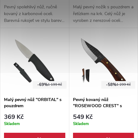
Pevný spolehlivý nůž, ručně
Malý pevný nožík s pouzdrem a
kovaný z karbonové oceli.
řetízkem na krk. Celý nůž je
Barevná rukojeť ve stylu barev
vyroben z nerezové oceli
60.let. Dvojsečná čepel
9Cr18MoV, plastové pouzdro
trojúhelníkového tvaru. Pevné
je s řetízkem na krk pro snadné
pouzdro z hovězí kůže.
nošení.
-69%
-58%
1 199 Kč
1 299 Kč
Malý pevný nůž "ORBITAL" s
Pevný kovaný nůž
pouzdrem
"ROSEWOOD CREST" s
pouzdrem
369 Kč
549 Kč
Skladem
Skladem