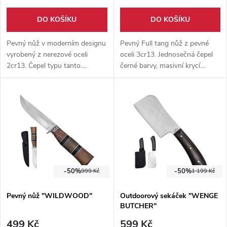
DO KOŠÍKU
DO KOŠÍKU
Pevný nůž v moderním designu
Pevný Full tang nůž z pevné
vyrobený z nerezové oceli
oceli 3cr13. Jednosečná čepel
2cr13. Čepel typu tanto.
černé barvy, masivní krycí
Součástí balení je pevné
záštita a mohutná rukojeť,
nylonové pouzdro na opasek.
vhodnější pro širší ruce.
Skvělý poměr cena / výkon!
Pouzdro součástí balení.
-50%
-50%
999 Kč
1 199 Kč
Pevný nůž "WILDWOOD"
Outdoorový sekáček "WENGE
BUTCHER"
499 Kč
599 Kč