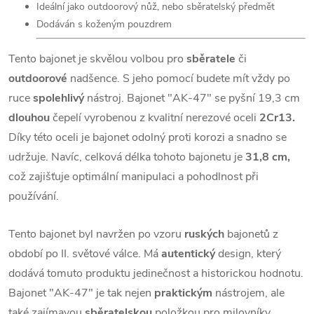
Ideální jako outdoorový nůž, nebo sběratelský předmět
Dodáván s koženým pouzdrem
Tento bajonet je skvělou volbou pro
sběratele
či
outdoorové
nadšence. S jeho pomocí budete mít vždy po
ruce
spolehlivý
nástroj. Bajonet "AK-47" se pyšní 19,3 cm
dlouhou
čepelí vyrobenou z kvalitní nerezové oceli
2Cr13.
Díky této oceli je bajonet odolný proti korozi a snadno se
udržuje. Navíc, celková délka tohoto bajonetu je
31,8 cm,
což zajišťuje optimální manipulaci a pohodlnost při
používání.
Tento bajonet byl navržen po vzoru
ruských
bajonetů z
období po II. světové válce. Má
autentický
design, který
dodává tomuto produktu jedinečnost a historickou hodnotu.
Bajonet "AK-47" je tak nejen
praktickým
nástrojem, ale
také zajímavou
sběratelskou
položkou pro milovníky