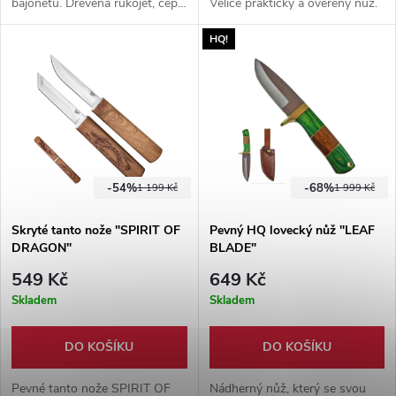
bajonetu. Dřevěná rukojeť, čepel
Velice praktický a ověřený nůž.
z nerezové oceli. Vhodný
HQ!
pomocník na daleké cesty.
-54%
-68%
1 199 Kč
1 999 Kč
Skryté tanto nože "SPIRIT OF
Pevný HQ lovecký nůž "LEAF
DRAGON"
BLADE"
549 Kč
649 Kč
Skladem
Skladem
DO KOŠÍKU
DO KOŠÍKU
Pevné tanto nože SPIRIT OF
Nádherný nůž, který se svou