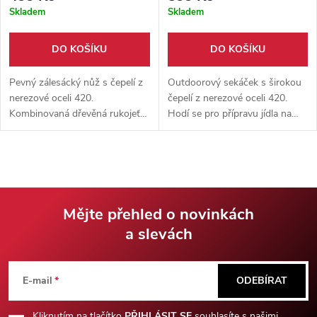
Skladem
Skladem
DO KOŠÍKU
DO KOŠÍKU
Pevný zálesácký nůž s čepelí z
Outdoorový sekáček s širokou
nerezové oceli 420.
čepelí z nerezové oceli 420.
Kombinovaná dřevěná rukojeť
Hodí se pro přípravu jídla na
nabízí pohodlný úchop.
výletech, kempech a táborech.
Součástí je nylonové pouzdro.
Součástí je nylonové pouzdro.
Mějte přehled o novinkách
a slevách
Z
á
E-mail
ODEBÍRAT
Kliknutím na tlačítko
PŘIHLÁSIT SE
souhlasíte s našimi