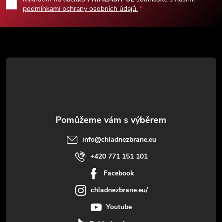
p
podmínkami ochrany osobních údajů.
a
t
í
info
@
chladnezbrane.eu
+420 771 151 101
Facebook
chladnezbrane.eu/
Youtube