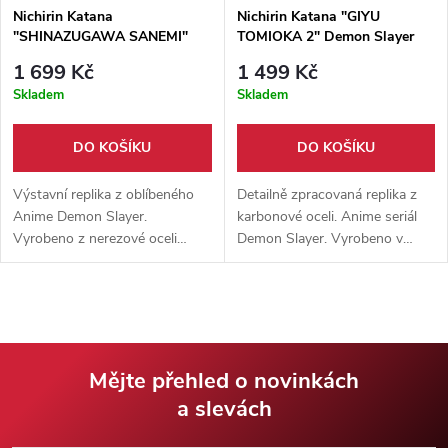
Nichirin Katana
Nichirin Katana "GIYU
"SHINAZUGAWA SANEMI"
TOMIOKA 2" Demon Slayer
Demon Slayer
1 699 Kč
1 499 Kč
Skladem
Skladem
DO KOŠÍKU
DO KOŠÍKU
Výstavní replika z oblíbeného
Detailně zpracovaná replika z
Anime Demon Slayer.
karbonové oceli. Anime seriál
Vyrobeno z nerezové oceli
Demon Slayer. Vyrobeno v
N420. Detailní zpracování 1:1 s
poměru 1:1 s originálem. Meč
originální replikou. Dřevěná
určený k výstavním účelům,
pochva součástí balení.
nebo jako doplněk ke cosplayi.
Mějte přehled o novinkách
a slevách
Z