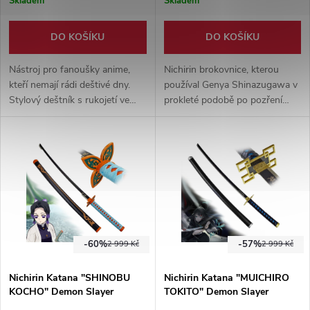
Skladem
Skladem
DO KOŠÍKU
DO KOŠÍKU
Nástroj pro fanoušky anime,
Nichirin brokovnice, kterou
kteří nemají rádi deštivé dny.
používal Genya Shinazugawa v
Stylový deštník s rukojetí ve
prokleté podobě po pozření
tvaru katany Tanjira Kamado z
kusu Kokushibovi katany.
anime Demon Slayer.
Vyrobeno ze sklolaminátu.
-60%
-57%
2 999 Kč
2 999 Kč
Nichirin Katana "SHINOBU
Nichirin Katana "MUICHIRO
KOCHO" Demon Slayer
TOKITO" Demon Slayer