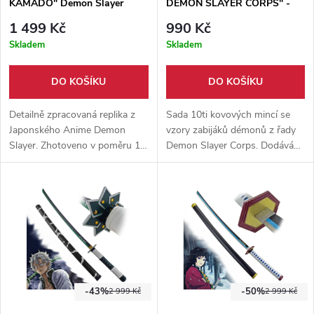
KAMADO" Demon Slayer
DEMON SLAYER CORPS" -
Demon Slayer
1 499 Kč
990 Kč
Skladem
Skladem
DO KOŠÍKU
DO KOŠÍKU
Detailně zpracovaná replika z
Sada 10ti kovových mincí se
Japonského Anime Demon
vzory zabijáků démonů z řady
Slayer. Zhotoveno v poměru 1:1
Demon Slayer Corps. Dodáváno
s originálem. Kombinace dřeva
v dárkovém boxu pro jedinečné
a karbonové oceli. Ideální
vystavení, s plastovým krytem
doplněk ke Cosplayi.
pro každou minci.
-43%
-50%
2 999 Kč
2 999 Kč