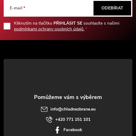
á
E-mail
ODEBÍRAT
p
Kliknutím na tlačítko
PŘIHLÁSIT SE
souhlasíte s našimi
podmínkami ochrany osobních údajů.
a
t
í
info
@
chladnezbrane.eu
+420 771 151 101
Facebook