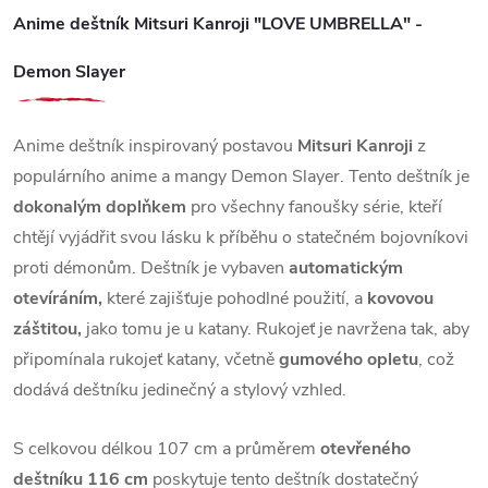
Anime deštník Mitsuri Kanroji "LOVE UMBRELLA" -
Demon Slayer
Anime deštník inspirovaný postavou
Mitsuri Kanroji
z
populárního anime a mangy Demon Slayer. Tento deštník je
dokonalým doplňkem
pro všechny fanoušky série, kteří
chtějí vyjádřit svou lásku k příběhu o statečném bojovníkovi
proti démonům. Deštník je vybaven
automatickým
otevíráním,
které zajišťuje pohodlné použití, a
kovovou
záštitou,
jako tomu je u katany. Rukojeť je navržena tak, aby
připomínala rukojeť katany, včetně
gumového opletu
, což
dodává deštníku jedinečný a stylový vzhled.
S celkovou délkou 107 cm a průměrem
otevřeného
deštníku 116 cm
poskytuje tento deštník dostatečný