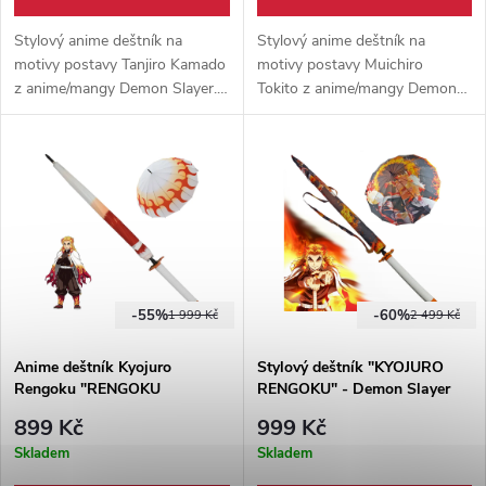
Stylový anime deštník na
Stylový anime deštník na
motivy postavy Tanjiro Kamado
motivy postavy Muichiro
z anime/mangy Demon Slayer.
Tokito z anime/mangy Demon
Automatické otevírání, kovová
Slayer. Automatické otevírání,
záštita, rukojeť se vzhledem
kovová záštita, rukojeť se
rukojeti katany s gumovým
vzhledem rukojeti katany s
opletem.
gumovým opletem.
-55%
-60%
1 999 Kč
2 499 Kč
Anime deštník Kyojuro
Stylový deštník "KYOJURO
Rengoku "RENGOKU
RENGOKU" - Demon Slayer
FLAMES" - Demon Slayer
899 Kč
999 Kč
Skladem
Skladem