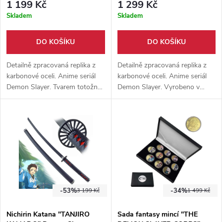
1 199 Kč
1 299 Kč
Skladem
Skladem
DO KOŠÍKU
DO KOŠÍKU
Detailně zpracovaná replika z
Detailně zpracovaná replika z
karbonové oceli. Anime seriál
karbonové oceli. Anime seriál
Demon Slayer. Tvarem totožné
Demon Slayer. Vyrobeno v
s originálem. Meč určený k
poměru 1:1 s originálem. Meč
výstavním účelům, nebo jako
určený k výstavním účelům,
doplněk ke cosplayi.
nebo jako doplněk ke cosplayi.
-53%
-34%
3 199 Kč
1 499 Kč
Nichirin Katana "TANJIRO
Sada fantasy mincí "THE