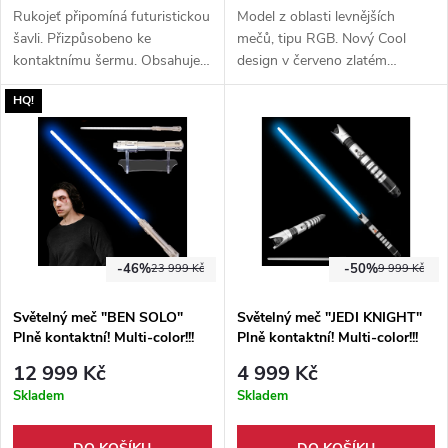
Rukojeť připomíná futuristickou
Model z oblasti levnějších
šavli. Přizpůsobeno ke
mečů, tipu RGB. Nový Cool
kontaktnímu šermu. Obsahuje
design v červeno zlatém
možnost změnit barvu,
zbarvení. Funkce změny barev,
HQ!
pohybový a nárazový senzor.
pohybový senzor, dotykový
senzor a mnoho dalších.
-46%
-50%
23 999 Kč
9 999 Kč
Světelný meč "BEN SOLO"
Světelný meč "JEDI KNIGHT"
Plně kontaktní! Multi-color!!!
Plně kontaktní! Multi-color!!!
12 999 Kč
4 999 Kč
Skladem
Skladem