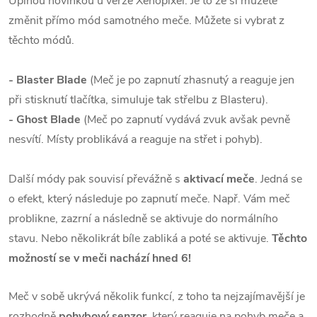
Úplnou novinkou u verze Xenopixel. Je to že si můžete
změnit přímo mód samotného meče. Můžete si vybrat z
těchto módů.
- Blaster Blade
(Meč je po zapnutí zhasnutý a reaguje jen
při stisknutí tlačítka, simuluje tak střelbu z Blasteru).
- Ghost Blade
(Meč po zapnutí vydává zvuk avšak pevně
nesvítí. Místy problikává a reaguje na střet i pohyb).
Další módy pak souvisí převážně s
aktivací meče
. Jedná se
o efekt, který následuje po zapnutí meče. Např. Vám meč
problikne, zazrní a následně se aktivuje do normálního
stavu. Nebo několikrát bíle zabliká a poté se aktivuje.
Těchto
možností se v meči nachází hned 6!
Meč v sobě ukrývá několik funkcí, z toho ta nejzajímavější je
rozhodně
pohybový senzor
, který reaguje na pohyb meče a