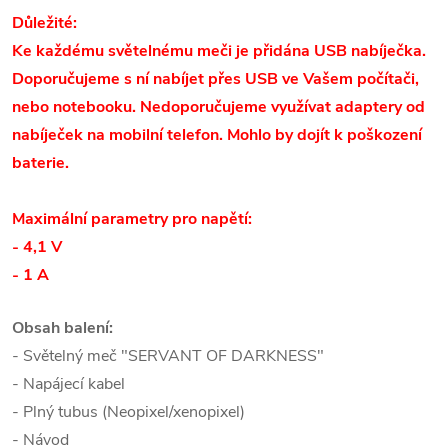
Důležité:
Ke každému světelnému meči je přidána USB nabíječka.
Doporučujeme s ní nabíjet přes USB ve Vašem počítači,
nebo notebooku. Nedoporučujeme využívat adaptery od
nabíječek na mobilní telefon. Mohlo by dojít k poškození
baterie.
Maximální parametry pro napětí:
- 4,1 V
- 1 A
Obsah balení:
- Světelný meč "SERVANT OF DARKNESS"
- Napájecí kabel
- Plný tubus (Neopixel/xenopixel)
- Návod