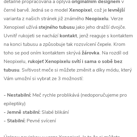
detailně propracována a oplývá
originálním designem
v
černé barvě. Jedná se o model
Xenopixel
, což je
levnější
varianta z našich stránek již známého
Neopixelu
. Verze
Xenopixel užívá
stejného tubusu
jako jeho dražší dvojče.
Uvnitř rukojeti se nachází
kontakt
, jenž reaguje s kontaktem
na konci tubusu a způsobuje tak rozsvícení čepele. Krom
toho se pod oním kontaktem skrývá
žárovka
. Na rozdíl od
Neopixelu,
rukojeť Xenopixelu svítí i sama o sobě bez
tubusu
. Svítivost meče si můžete změnit a díky módu, který
Vám umožní si vybrat ze 3 možností:
- Nestabilní:
Meč rychle problikává (nedoporučujeme pro
epileptiky)
- Jemně stabilní:
Slabé blikání
- Stabilní:
Pevné svícení