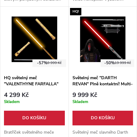
možnost změnit barvu čepele,
citlivým pohybovým senzorem,
HQ!
bohatý výběr zvukových módů.
možnost změnit barvu čepele,
bohatý výběr zvukových módů.
Ideální pro cosplay i lehký šerm.
-57%
-50%
9 999 Kč
19 999 Kč
HQ světelný meč
Světelný meč "DARTH
"VALENTHYNE FARFALLA"
REVAN" Plně kontaktní! Multi-
Plně kontaktní! Multi-COLOR!!!
color!!!
4 299 Kč
9 999 Kč
Skladem
Skladem
DO KOŠÍKU
DO KOŠÍKU
Bratříček světelného meče
Světelný meč slavného Darth