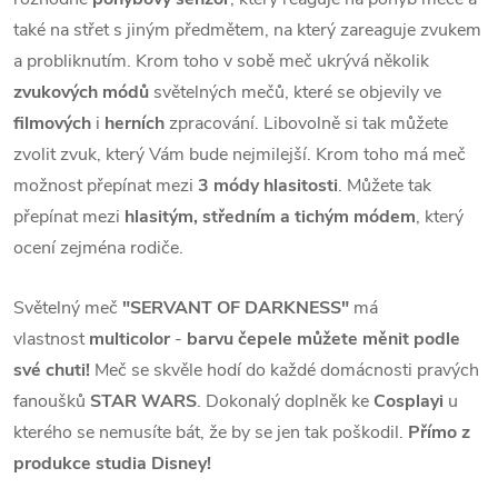
také na střet s jiným předmětem, na který zareaguje zvukem
a probliknutím. Krom toho v sobě meč ukrývá několik
zvukových módů
světelných mečů, které se objevily ve
filmových
i
herních
zpracování. Libovolně si tak můžete
zvolit zvuk, který Vám bude nejmilejší. Krom toho má meč
možnost přepínat mezi
3
módy hlasitosti
. Můžete tak
přepínat mezi
hlasitým, středním a tichým módem
, který
ocení zejména rodiče.
Světelný meč
"SERVANT OF DARKNESS"
má
vlastnost
multicolor
-
barvu čepele můžete měnit podle
své chuti!
Meč se skvěle hodí do každé domácnosti pravých
fanoušků
STAR WARS
. Dokonalý doplněk ke
Cosplayi
u
kterého se nemusíte bát, že by se jen tak poškodil.
Přímo z
produkce studia Disney!