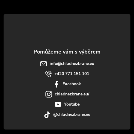
t
í
info
@
chladnezbrane.eu
+420 771 151 101
Facebook
chladnezbrane.eu/
Youtube
@chladnezbrane.eu