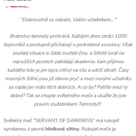
"Dobrovolně se stávám, Vašim učedníkem..."
Bratrstvo temnoty prohrává. Každým dnes ztrácí 1000
bojovníků a postupně přicházejí o podrobené soustavy. Však
zoufalá situace si žádá zoufalé činy, a Sithští lordi na
nejvyšších postech zakládají akademie, kam přijmou
každého kdo je jen lejce citlivý na sílu a udrží zbraň. Časy
mocných Sithů jsou již dávno pryč a mezi novými učedníky
se najde jen málo těch dobrých. A co by? Patříte mezi ty
dobré? Tak se chopte světelného meče a ukažte že jste
pravím služebníkem Temnoty!!!
Světelný meč "SERVANT OF DARKNESS" má rukojeť
vyrobenou z pevné
hliníkové slitiny
. Rukojeť meče je