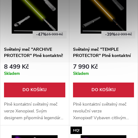
-47%
-39%
15 999 Kč
12 999 Kč
Světelný meč "ARCHIVE
Světelný meč "TEMPLE
PROTECTOR" Plně kontaktní!
PROTECTOR" Plně kontaktní
Multi-color!!!
Xenopixel! Multi-color!!!
8 499 Kč
7 990 Kč
Skladem
Skladem
DO KOŠÍKU
DO KOŠÍKU
Plně kontaktní světelný meč
Plně kontaktní světelný meč
verze Xenopixel. Svým
revoluční verze
designem připomíná legendární
Xenopixel! Vybaven citlivým
meč Anakina Skywalkera.
pohybovým senzorem,
HQ!
Vybaven citlivým pohybovým
možnost změnit barvu čepele,