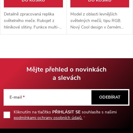
DO KOŠÍKU
DO KOŠÍKU
Detailně zpracovaná replika
Model z oblasti levnějších
světelného meče. Rukojeť z
světelných mečů, tipu RGB.
hliníkové slitiny. Funkce multi-
Nový Cool design v černém
color, plně kontaktní meč,
zbarvení. Funkce změny barev,
vhodný na kontaktní šerm.
pohybový senzor, dotykový
senzor a mnoho dalších.
Mějte přehled o novinkách
a slevách
Z
á
E-mail
ODEBÍRAT
p
Kliknutím na tlačítko
PŘIHLÁSIT SE
souhlasíte s našimi
podmínkami ochrany osobních údajů.
a