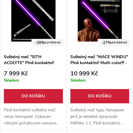
senzorem, možnost změnit
bohatý výběr zvukových módů.
barvu čepele, bohatý výběr
zvukových módů.
-38%
-27%
12 999 Kč
14 999 Kč
Světelný meč "SITH
Světelný meč "MACE WINDU"
ACOLYTE" Plně kontaktní!
Plně kontaktní! Multi-color!!! -
Multi-color!!!
Xenopixel
7 999 Kč
10 999 Kč
Skladem
Skladem
DO KOŠÍKU
DO KOŠÍKU
Plně kontaktní světelný meč
Světelný meč typu Xenopixel,
verze Xenopixel. Vybaven
jenž je detailně zpracován.
citlivým pohybovým senzorem,
Měřítko 1:1. Plně kontaktní,
možnost změnit barvu čepele,
vhodný jak na výstavu tak pro