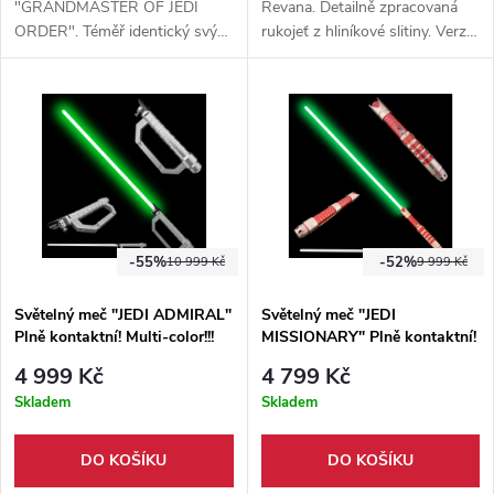
"GRANDMASTER OF JEDI
Revana. Detailně zpracovaná
ORDER". Téměř identický svým
rukojeť z hliníkové slitiny. Verze
vzhledem, však zhotovený v
RGB. Obsahuje několik
elegantní zlaté barvě a s
zvukových módů, včetně módů
novějším provedením starých
hlasitosti.
funkcí.
-55%
-52%
10 999 Kč
9 999 Kč
Světelný meč "JEDI ADMIRAL"
Světelný meč "JEDI
Plně kontaktní! Multi-color!!!
MISSIONARY" Plně kontaktní!
Multi-color!!!
4 999 Kč
4 799 Kč
Skladem
Skladem
DO KOŠÍKU
DO KOŠÍKU