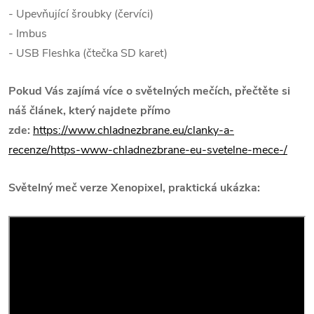
- Upevňující šroubky (červíci)
- Imbus
- USB Fleshka (čtečka SD karet)
Pokud Vás zajímá více o světelných mečích, přečtěte si
náš článek, který najdete přímo
zde:
https://www.chladnezbrane.eu/clanky-a-
recenze/https-www-chladnezbrane-eu-svetelne-mece-/
Světelný meč verze Xenopixel, praktická ukázka: