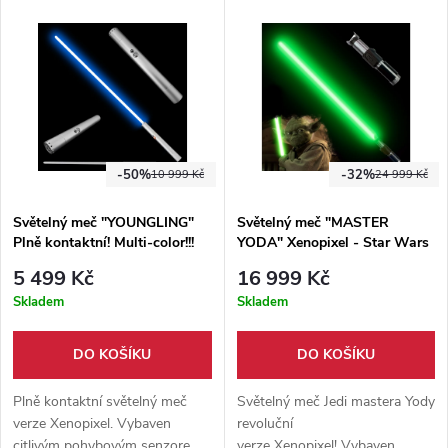
bohatý výběr zvukových módů.
kontaktní šerm.
-50%
-32%
10 999 Kč
24 999 Kč
Světelný meč "YOUNGLING"
Světelný meč "MASTER
Plně kontaktní! Multi-color!!!
YODA" Xenopixel - Star Wars
5 499 Kč
16 999 Kč
Skladem
Skladem
DO KOŠÍKU
DO KOŠÍKU
Plně kontaktní světelný meč
Světelný meč Jedi mastera Yody
verze Xenopixel. Vybaven
revoluční
citlivým pohybovým senzorem,
verze Xenopixel! Vybaven